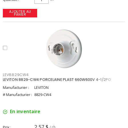
AJOUTER AU
PANIER
LEV8829CW4
LEVITON 8829-CW4 PORCELAINE PLAST 660W600V 4-1/2PO
Manufacturier :
LEVITON
# Manufacturier :
8829-CW4
En inventaire
2,57 $
Prix
/ ch