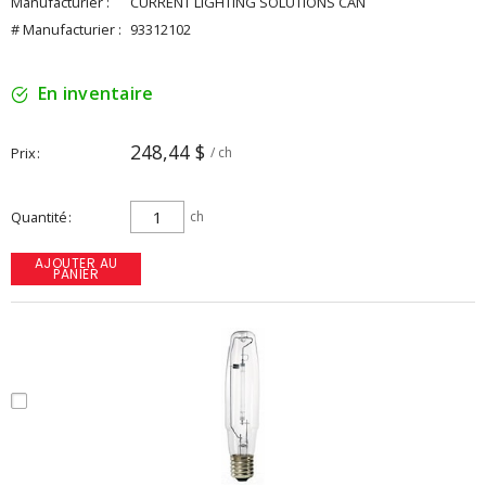
Manufacturier :
CURRENT LIGHTING SOLUTIONS CAN
# Manufacturier :
93312102
En inventaire
248,44 $
Prix
/ ch
Quantité
ch
AJOUTER AU
PANIER