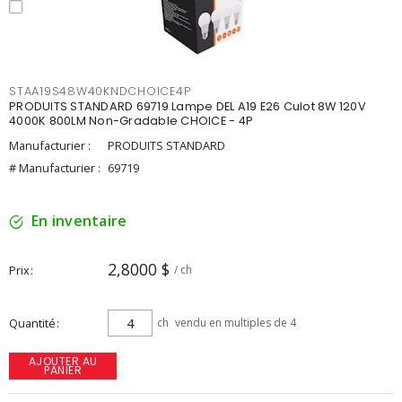
STAA19S48W40KNDCHOICE4P
PRODUITS STANDARD 69719 Lampe DEL A19 E26 Culot 8W 120V
4000K 800LM Non-Gradable CHOICE - 4P
Manufacturier :
PRODUITS STANDARD
# Manufacturier :
69719
En inventaire
2,8000 $
Prix
/ ch
Quantité
ch
vendu en multiples de 4
AJOUTER AU
PANIER