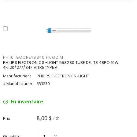
PHI10T8CORE48840IF16GDIM
PHILIPS ELECTRONICS -LIGHT 553230 TUBE DEL T8 48PO 10W
4K120/277/347 VITRE TYPE A
Manufacturier :
PHILIPS ELECTRONICS -LIGHT
# Manufacturier :
553230
En inventaire
8,00 $
Prix
/ ch
Quantité
ch