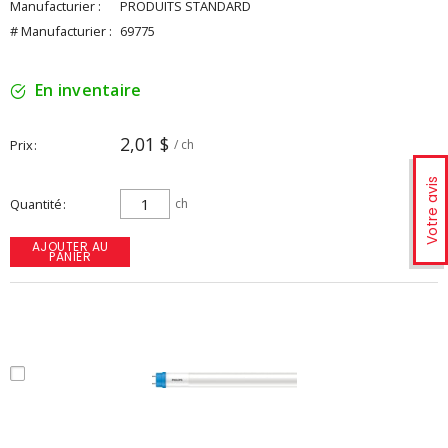
Manufacturier :
PRODUITS STANDARD
# Manufacturier :
69775
En inventaire
2,01 $
Prix
/ ch
Votre avis
Quantité
ch
AJOUTER AU
PANIER