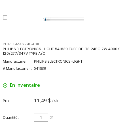
PHI7T8MAS24840IF
PHILIPS ELECTRONICS -LIGHT 541839 TUBE DEL T8 24PO 7W 4000K
120/277/347V TYPE A/C
Manufacturier :
PHILIPS ELECTRONICS -LIGHT
# Manufacturier :
541839
En inventaire
11,49 $
Prix
/ ch
Quantité
ch