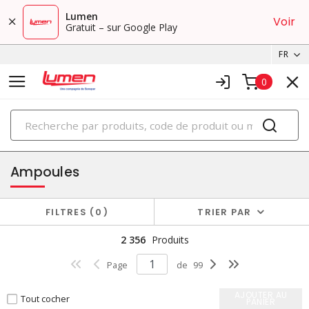
Lumen
Voir
Gratuit – sur Google Play
FR
0
PRODUITS
éclairage
Ampoules
FILTRES
0
TRIER PAR
2 356
Produits
Page
de
99
AJOUTER AU
Tout cocher
PANIER