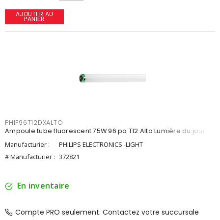
AJOUTER AU
PANIER
PHIF96T12DXALTO
Ampoule tube fluorescent 75W 96 po T12 Alto Lumière du jour
Manufacturier :
PHILIPS ELECTRONICS -LIGHT
# Manufacturier :
372821
En inventaire
Compte PRO seulement. Contactez votre succursale