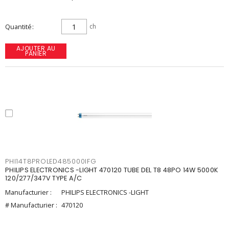
Quantité
ch
AJOUTER AU
PANIER
PHI14T8PROLED485000IFG
PHILIPS ELECTRONICS -LIGHT 470120 TUBE DEL T8 48PO 14W 5000K
120/277/347V TYPE A/C
Manufacturier :
PHILIPS ELECTRONICS -LIGHT
# Manufacturier :
470120