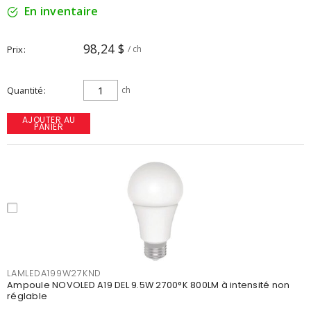
En inventaire
98,24 $
Prix
/ ch
Quantité
ch
AJOUTER AU
PANIER
LAMLEDA199W27KND
Ampoule NOVOLED A19 DEL 9.5W 2700°K 800LM à intensité non
réglable