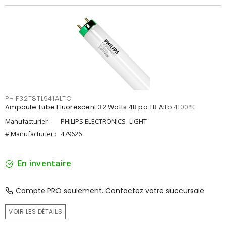
PHIF32T8TL941ALTO
Ampoule Tube Fluorescent 32 Watts 48 po T8 Alto 4100°K
Manufacturier :
PHILIPS ELECTRONICS -LIGHT
# Manufacturier :
479626
En inventaire
Compte PRO seulement. Contactez votre succursale
VOIR LES DÉTAILS