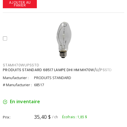
AJOUTER AU
PANIER
STAMH70WUPSSTD
PRODUITS STANDARD 68517 LAMPE DHI HM MH70W/U/PSSTD
Manufacturier :
PRODUITS STANDARD
# Manufacturier :
68517
En inventaire
35,40 $
Prix
/ ch
Écofrais : 1,85 $