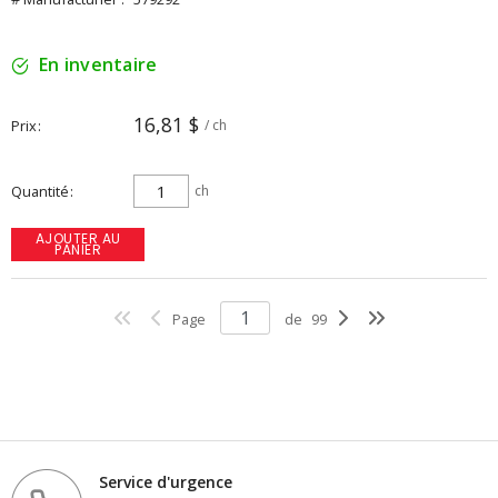
En inventaire
16,81 $
Prix
/ ch
Quantité
ch
AJOUTER AU
PANIER
Page
de
99
Service d'urgence