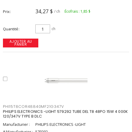
34,27 $
Prix
/ ch
Écofrais : 1,85 $
Quantité
ch
AJOUTER AU
PANIER
PHI15T8COR48840MF21G347V
PHILIPS ELECTRONICS -LIGHT 579292 TUBE DEL T8 48PO 15W 4 000K
120/347V TYPE B DLC
Manufacturier :
PHILIPS ELECTRONICS -LIGHT
# Manufacturier :
579292