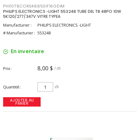
PHI10T8CORE48850IF16GDIM
PHILIPS ELECTRONICS -LIGHT 553248 TUBE DEL T8 48PO 10W
5K120/277/347V VITRE TYPEA
Manufacturier :
PHILIPS ELECTRONICS -LIGHT
# Manufacturier :
553248
En inventaire
8,00 $
Prix
/ ch
Quantité
ch
AJOUTER AU
PANIER