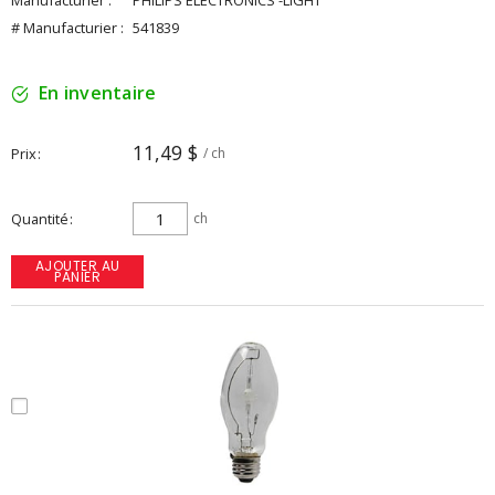
Manufacturier :
PHILIPS ELECTRONICS -LIGHT
# Manufacturier :
541839
En inventaire
11,49 $
Prix
/ ch
Quantité
ch
AJOUTER AU
PANIER