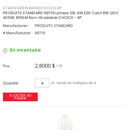
STAA19S48W40KNDCHOICE4P
PRODUITS STANDARD 69719 Lampe DEL A19 E26 Culot 8W 120V
4000K 800LM Non-Gradable CHOICE - 4P
Manufacturier :
PRODUITS STANDARD
# Manufacturier :
69719
En inventaire
2,8000 $
Prix
/ ch
Quantité
ch
vendu en multiples de 4
AJOUTER AU
PANIER