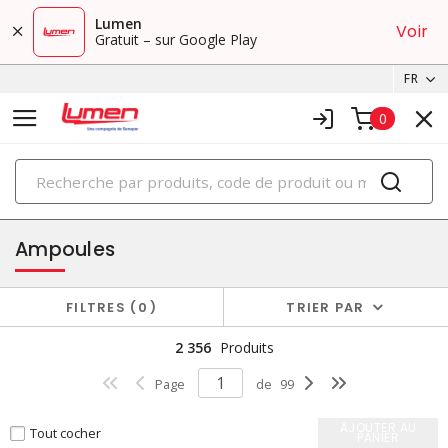
Lumen
Voir
Gratuit – sur Google Play
FR
0
PRODUITS
éclairage
Ampoules
FILTRES
0
TRIER PAR
2 356
Produits
Page
de
99
AJOUTER AU
Tout cocher
PANIER