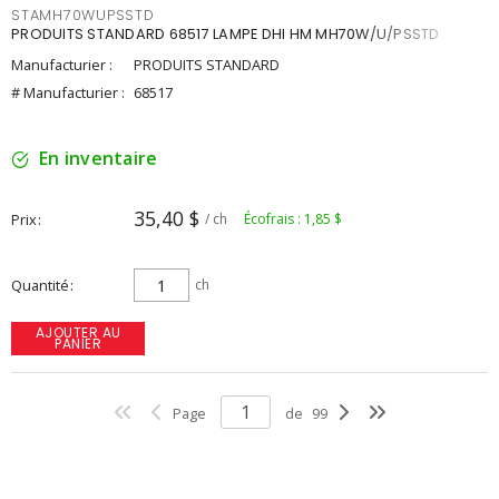
STAMH70WUPSSTD
PRODUITS STANDARD 68517 LAMPE DHI HM MH70W/U/PSSTD
Manufacturier :
PRODUITS STANDARD
# Manufacturier :
68517
En inventaire
35,40 $
Prix
/ ch
Écofrais : 1,85 $
Quantité
ch
AJOUTER AU
PANIER
Page
de
99