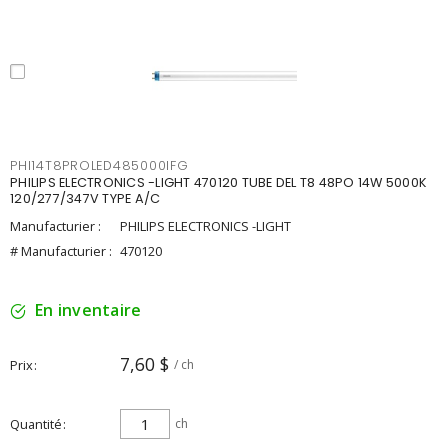
PHI14T8PROLED485000IFG
PHILIPS ELECTRONICS -LIGHT 470120 TUBE DEL T8 48PO 14W 5000K
120/277/347V TYPE A/C
Manufacturier :
PHILIPS ELECTRONICS -LIGHT
# Manufacturier :
470120
En inventaire
7,60 $
Prix
/ ch
Quantité
ch