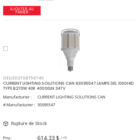
AJOUTER AU
PANIER
GELLED270BT56740
CURRENT LIGHTING SOLUTIONS CAN 93095547 LAMPE DEL 1000HID
TYPE B270W 40K 40000LN 347V
Manufacturier :
CURRENT LIGHTING SOLUTIONS CAN
# Manufacturier :
93095547
Rupture de Stock
614,33 $
Prix
/ ch