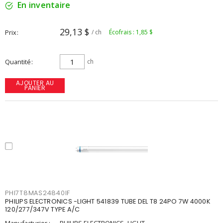
En inventaire
29,13 $
Prix
/ ch
Écofrais : 1,85 $
Quantité
ch
AJOUTER AU
PANIER
PHI7T8MAS24840IF
PHILIPS ELECTRONICS -LIGHT 541839 TUBE DEL T8 24PO 7W 4000K
120/277/347V TYPE A/C