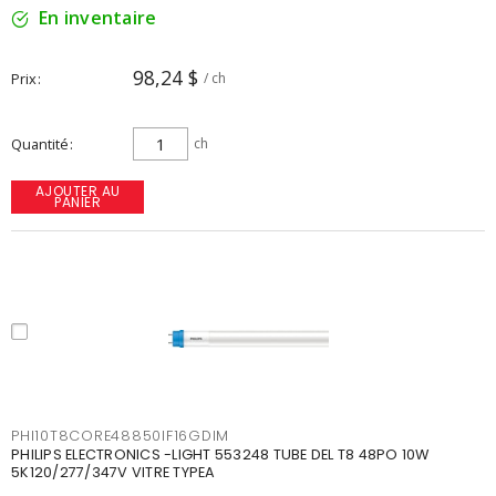
En inventaire
98,24 $
Prix
/ ch
Quantité
ch
AJOUTER AU
PANIER
PHI10T8CORE48850IF16GDIM
PHILIPS ELECTRONICS -LIGHT 553248 TUBE DEL T8 48PO 10W
5K120/277/347V VITRE TYPEA