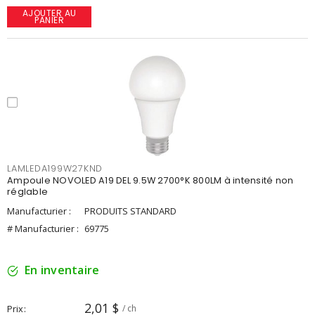
AJOUTER AU
PANIER
LAMLEDA199W27KND
Ampoule NOVOLED A19 DEL 9.5W 2700°K 800LM à intensité non
réglable
Manufacturier :
PRODUITS STANDARD
# Manufacturier :
69775
En inventaire
2,01 $
Prix
/ ch