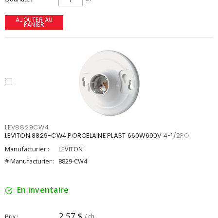
AJOUTER AU
PANIER
LEV8829CW4
LEVITON 8829-CW4 PORCELAINE PLAST 660W600V 4-1/2PO
Manufacturier :
LEVITON
# Manufacturier :
8829-CW4
En inventaire
2,57 $
Prix
/ ch