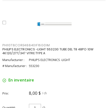
PHI10T8CORE48840IF16GDIM
PHILIPS ELECTRONICS -LIGHT 553230 TUBE DEL T8 48PO 10W
4K120/277/347 VITRE TYPE A
Manufacturier :
PHILIPS ELECTRONICS -LIGHT
# Manufacturier :
553230
En inventaire
8,00 $
Prix
/ ch
Quantité
ch