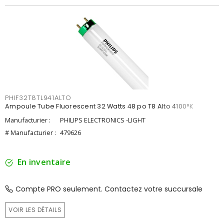
PHIF32T8TL941ALTO
Ampoule Tube Fluorescent 32 Watts 48 po T8 Alto 4100°K
Manufacturier :
PHILIPS ELECTRONICS -LIGHT
# Manufacturier :
479626
En inventaire
Compte PRO seulement. Contactez votre succursale
VOIR LES DÉTAILS