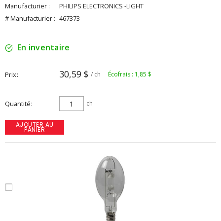
Manufacturier :
PHILIPS ELECTRONICS -LIGHT
# Manufacturier :
467373
En inventaire
30,59 $
Prix
/ ch
Écofrais : 1,85 $
Quantité
ch
AJOUTER AU
PANIER