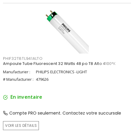
PHIF32T8TL941ALTO
Ampoule Tube Fluorescent 32 Watts 48 po T8 Alto 4100°K
Manufacturier :
PHILIPS ELECTRONICS -LIGHT
# Manufacturier :
479626
En inventaire
Compte PRO seulement. Contactez votre succursale
VOIR LES DÉTAILS