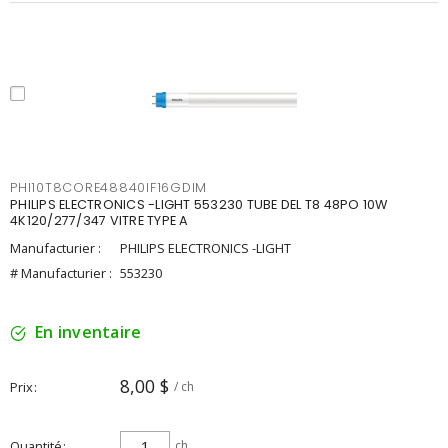
PHI10T8CORE48840IF16GDIM
PHILIPS ELECTRONICS -LIGHT 553230 TUBE DEL T8 48PO 10W
4K120/277/347 VITRE TYPE A
Manufacturier :
PHILIPS ELECTRONICS -LIGHT
# Manufacturier :
553230
En inventaire
8,00 $
Prix
/ ch
Quantité
ch