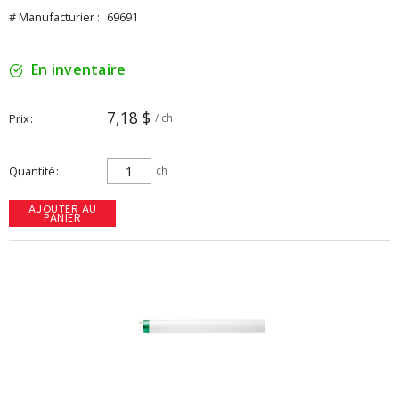
# Manufacturier :
69691
En inventaire
7,18 $
Prix
/ ch
Quantité
ch
AJOUTER AU
PANIER