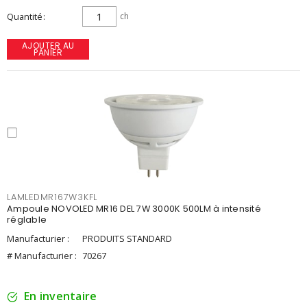
Quantité
ch
AJOUTER AU
PANIER
LAMLEDMR167W3KFL
Ampoule NOVOLED MR16 DEL 7W 3000K 500LM à intensité
réglable
Manufacturier :
PRODUITS STANDARD
# Manufacturier :
70267
En inventaire