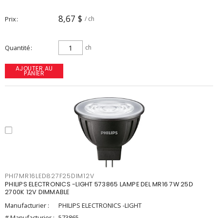
8,67 $
Prix
/ ch
Quantité
ch
AJOUTER AU
PANIER
PHI7MR16LED827F25DIM12V
PHILIPS ELECTRONICS -LIGHT 573865 LAMPE DEL MR16 7W 25D
2700K 12V DIMMABLE
Manufacturier :
PHILIPS ELECTRONICS -LIGHT
# Manufacturier :
573865