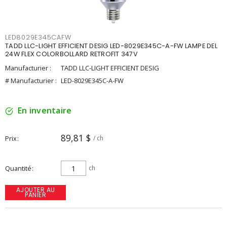
LED8029E345CAFW
TADD LLC-LIGHT EFFICIENT DESIG LED-8029E345C-A-FW LAMPE DEL
24W FLEX COLORBOLLARD RETROFIT 347V
Manufacturier :
TADD LLC-LIGHT EFFICIENT DESIG
# Manufacturier :
LED-8029E345C-A-FW
En inventaire
89,81 $
Prix
/ ch
Quantité
ch
AJOUTER AU
PANIER