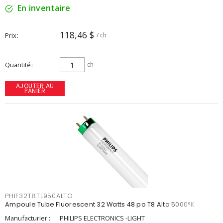
En inventaire
118,46 $
Prix
/ ch
Quantité
ch
AJOUTER AU
PANIER
PHIF32T8TL950ALTO
Ampoule Tube Fluorescent 32 Watts 48 po T8 Alto 5000°K
Manufacturier :
PHILIPS ELECTRONICS -LIGHT