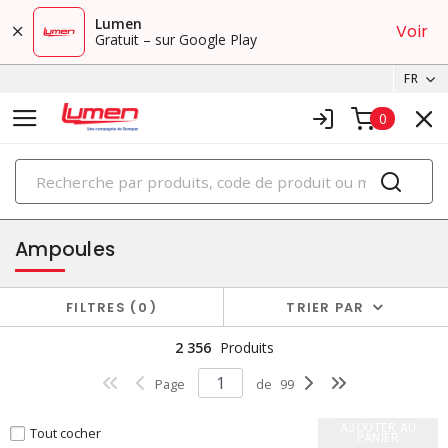
Lumen
Voir
Gratuit – sur Google Play
FR
0
PRODUITS
éclairage
Ampoules
FILTRES
0
TRIER PAR
2 356
Produits
Page
de
99
AJOUTER AU
Tout cocher
PANIER