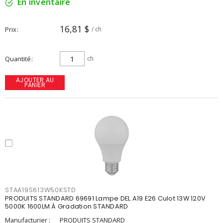
En inventaire
16,81 $
Prix
/ ch
Quantité
ch
AJOUTER AU
PANIER
STAA19S613W50KSTD
PRODUITS STANDARD 69691 Lampe DEL A19 E26 Culot 13W 120V
5000K 1600LM À Gradation STANDARD
Manufacturier :
PRODUITS STANDARD