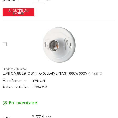
AJOUTER AU
PANIER
LEV8829CW4
LEVITON 8829-CW4 PORCELAINE PLAST 660W600V 4-1/2PO
Manufacturier :
LEVITON
# Manufacturier :
8829-CW4
En inventaire
2,57 $
Prix
/ ch