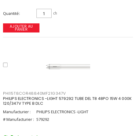
Quantité
ch
AJOUTER AU
PANIER
PHI15T8COR48840MF21G347V
PHILIPS ELECTRONICS -LIGHT 579292 TUBE DEL T8 48PO 15W 4 000K
120/347V TYPE B DLC
Manufacturier :
PHILIPS ELECTRONICS -LIGHT
# Manufacturier :
579292