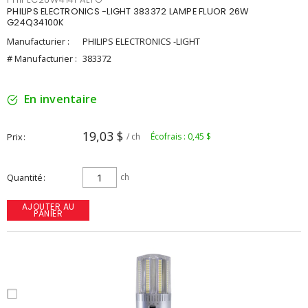
PHILIPS ELECTRONICS -LIGHT 383372 LAMPE FLUOR 26W
G24Q34100K
Manufacturier :
PHILIPS ELECTRONICS -LIGHT
# Manufacturier :
383372
En inventaire
19,03 $
Prix
/ ch
Écofrais : 0,45 $
Quantité
ch
AJOUTER AU
PANIER