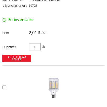
# Manufacturier :
69775
En inventaire
2,01 $
Prix
/ ch
Quantité
ch
AJOUTER AU
PANIER