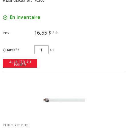
# Manufacturier :
70260
En inventaire
16,55 $
Prix
/ ch
Quantité
ch
AJOUTER AU
PANIER
PHIF28T5835