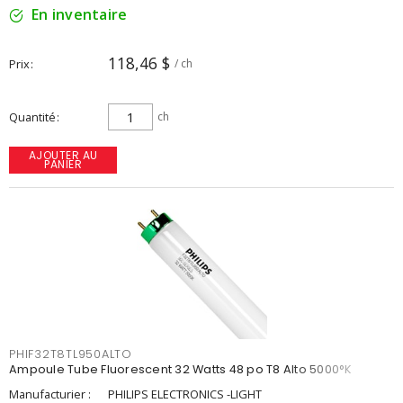
En inventaire
118,46 $
Prix
/ ch
Quantité
ch
AJOUTER AU
PANIER
PHIF32T8TL950ALTO
Ampoule Tube Fluorescent 32 Watts 48 po T8 Alto 5000°K
Manufacturier :
PHILIPS ELECTRONICS -LIGHT