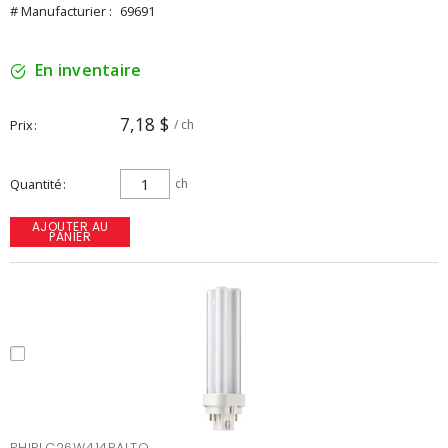
# Manufacturier :
69691
En inventaire
7,18 $
Prix
/ ch
Quantité
ch
AJOUTER AU
PANIER
PHIPLC26W414PALTO