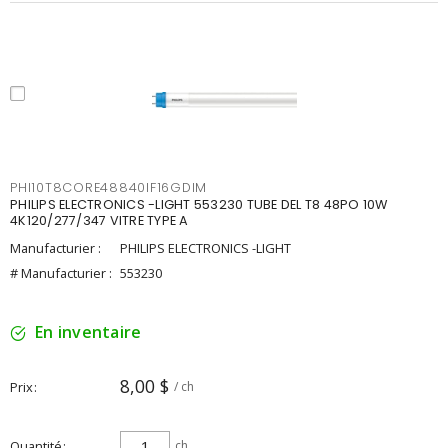
PHI10T8CORE48840IF16GDIM
PHILIPS ELECTRONICS -LIGHT 553230 TUBE DEL T8 48PO 10W
4K120/277/347 VITRE TYPE A
Manufacturier :
PHILIPS ELECTRONICS -LIGHT
# Manufacturier :
553230
En inventaire
8,00 $
Prix
/ ch
Quantité
ch