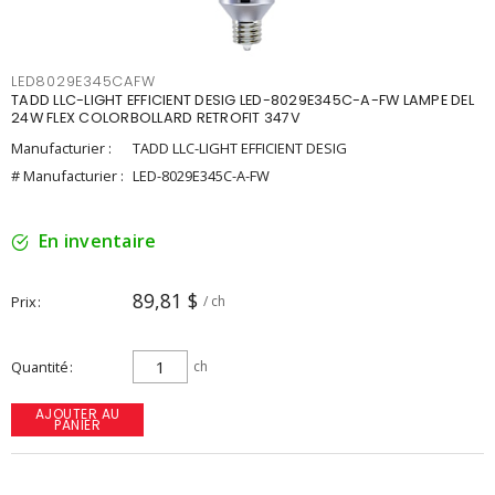
LED8029E345CAFW
TADD LLC-LIGHT EFFICIENT DESIG LED-8029E345C-A-FW LAMPE DEL
24W FLEX COLORBOLLARD RETROFIT 347V
Manufacturier :
TADD LLC-LIGHT EFFICIENT DESIG
# Manufacturier :
LED-8029E345C-A-FW
En inventaire
89,81 $
Prix
/ ch
Quantité
ch
AJOUTER AU
PANIER