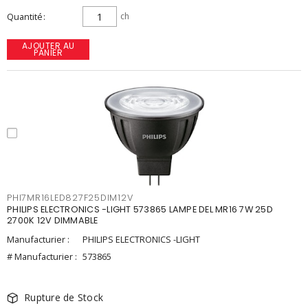
Quantité
ch
AJOUTER AU
PANIER
PHI7MR16LED827F25DIM12V
PHILIPS ELECTRONICS -LIGHT 573865 LAMPE DEL MR16 7W 25D
2700K 12V DIMMABLE
Manufacturier :
PHILIPS ELECTRONICS -LIGHT
# Manufacturier :
573865
Rupture de Stock