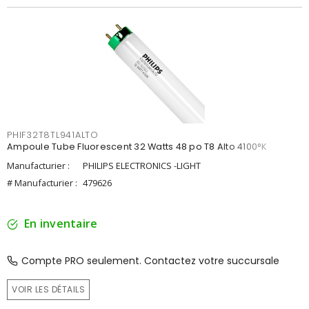
PHIF32T8TL941ALTO
Ampoule Tube Fluorescent 32 Watts 48 po T8 Alto 4100°K
Manufacturier :
PHILIPS ELECTRONICS -LIGHT
# Manufacturier :
479626
En inventaire
Compte PRO seulement. Contactez votre succursale
VOIR LES DÉTAILS