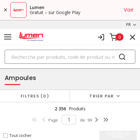
Lumen
Voir
Gratuit – sur Google Play
FR
0
PRODUITS
éclairage
Ampoules
FILTRES
0
TRIER PAR
2 356
Produits
Page
de
99
AJOUTER AU
Tout cocher
PANIER