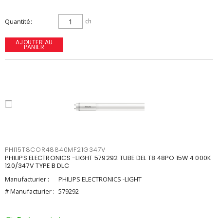
Quantité
ch
AJOUTER AU
PANIER
PHI15T8COR48840MF21G347V
PHILIPS ELECTRONICS -LIGHT 579292 TUBE DEL T8 48PO 15W 4 000K
120/347V TYPE B DLC
Manufacturier :
PHILIPS ELECTRONICS -LIGHT
# Manufacturier :
579292