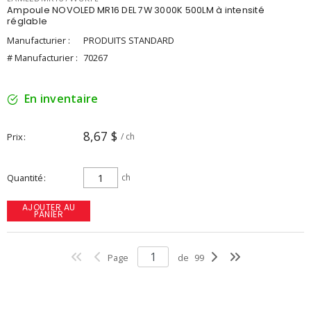
Ampoule NOVOLED MR16 DEL 7W 3000K 500LM à intensité
réglable
Manufacturier :
PRODUITS STANDARD
# Manufacturier :
70267
En inventaire
8,67 $
Prix
/ ch
Quantité
ch
AJOUTER AU
PANIER
Page
de
99