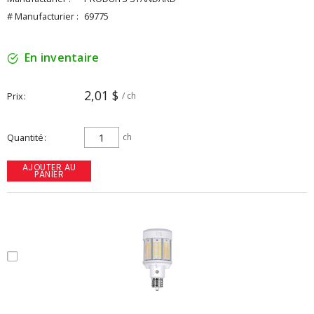
# Manufacturier :
69775
En inventaire
2,01 $
Prix
/ ch
Quantité
ch
AJOUTER AU
PANIER