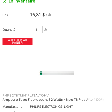
En inventaire
16,81 $
Prix
/ ch
Quantité
ch
AJOUTER AU
PANIER
PHIF32T8TL841PLUSALTOHV
Ampoule Tube Fluorescent 32 Watts 48 po T8 Plus Alto 4100°K
Manufacturier :
PHILIPS ELECTRONICS -LIGHT