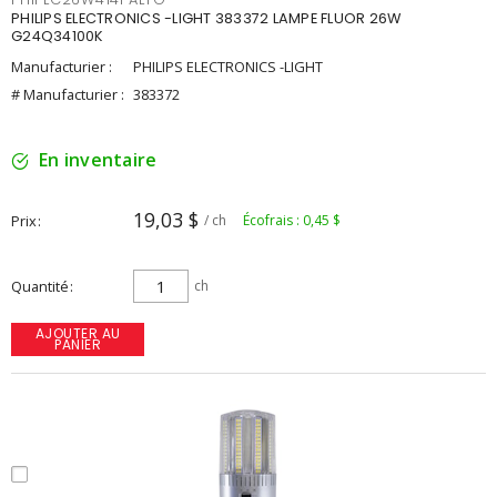
PHILIPS ELECTRONICS -LIGHT 383372 LAMPE FLUOR 26W
G24Q34100K
Manufacturier :
PHILIPS ELECTRONICS -LIGHT
# Manufacturier :
383372
En inventaire
19,03 $
Prix
/ ch
Écofrais : 0,45 $
Quantité
ch
AJOUTER AU
PANIER