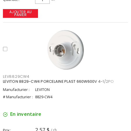
AJOUTER AU
PANIER
LEV8829CW4
LEVITON 8829-CW4 PORCELAINE PLAST 660W600V 4-1/2PO
Manufacturier :
LEVITON
# Manufacturier :
8829-CW4
En inventaire
2,57 $
Prix
/ ch