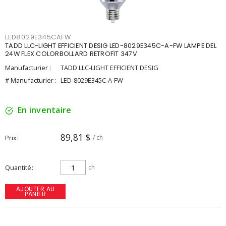
LED8029E345CAFW
TADD LLC-LIGHT EFFICIENT DESIG LED-8029E345C-A-FW LAMPE DEL
24W FLEX COLORBOLLARD RETROFIT 347V
Manufacturier :
TADD LLC-LIGHT EFFICIENT DESIG
# Manufacturier :
LED-8029E345C-A-FW
En inventaire
89,81 $
Prix
/ ch
Quantité
ch
AJOUTER AU
PANIER