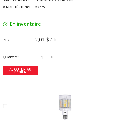
# Manufacturier :
69775
En inventaire
2,01 $
Prix
/ ch
Quantité
ch
AJOUTER AU
PANIER