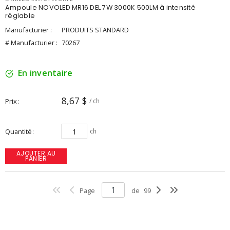
Ampoule NOVOLED MR16 DEL 7W 3000K 500LM à intensité
réglable
Manufacturier :
PRODUITS STANDARD
# Manufacturier :
70267
En inventaire
8,67 $
Prix
/ ch
Quantité
ch
AJOUTER AU
PANIER
Page
de
99