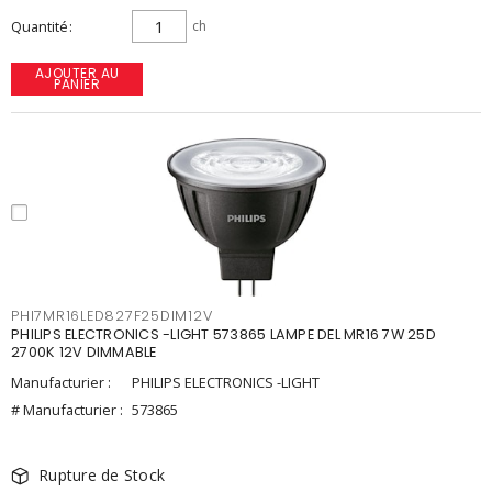
Quantité
ch
AJOUTER AU
PANIER
PHI7MR16LED827F25DIM12V
PHILIPS ELECTRONICS -LIGHT 573865 LAMPE DEL MR16 7W 25D
2700K 12V DIMMABLE
Manufacturier :
PHILIPS ELECTRONICS -LIGHT
# Manufacturier :
573865
Rupture de Stock