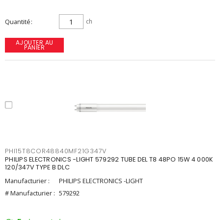
Quantité
ch
AJOUTER AU
PANIER
PHI15T8COR48840MF21G347V
PHILIPS ELECTRONICS -LIGHT 579292 TUBE DEL T8 48PO 15W 4 000K
120/347V TYPE B DLC
Manufacturier :
PHILIPS ELECTRONICS -LIGHT
# Manufacturier :
579292