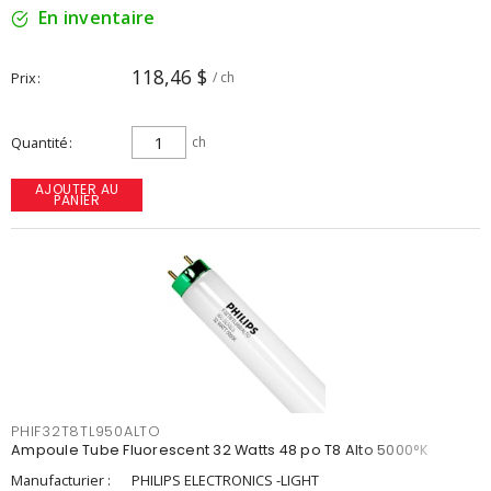
En inventaire
118,46 $
Prix
/ ch
Quantité
ch
AJOUTER AU
PANIER
PHIF32T8TL950ALTO
Ampoule Tube Fluorescent 32 Watts 48 po T8 Alto 5000°K
Manufacturier :
PHILIPS ELECTRONICS -LIGHT