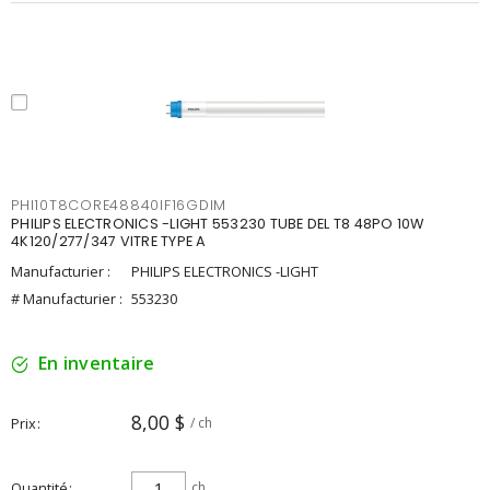
PHI10T8CORE48840IF16GDIM
PHILIPS ELECTRONICS -LIGHT 553230 TUBE DEL T8 48PO 10W
4K120/277/347 VITRE TYPE A
Manufacturier :
PHILIPS ELECTRONICS -LIGHT
# Manufacturier :
553230
En inventaire
8,00 $
Prix
/ ch
Quantité
ch