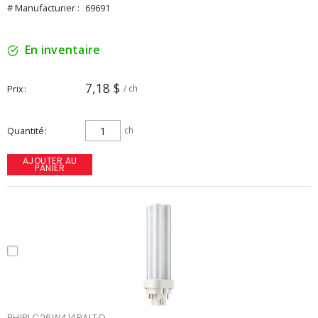
# Manufacturier :
69691
En inventaire
7,18 $
Prix
/ ch
Quantité
ch
AJOUTER AU
PANIER
PHIPLC26W414PALTO