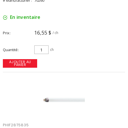
# Manufacturier :
70260
En inventaire
16,55 $
Prix
/ ch
Quantité
ch
AJOUTER AU
PANIER
PHIF28T5835