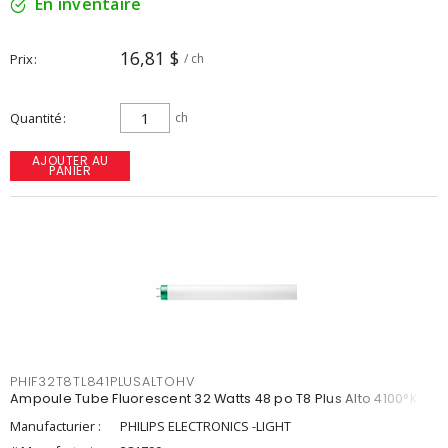
En inventaire
16,81 $
Prix
/ ch
Quantité
ch
AJOUTER AU
PANIER
PHIF32T8TL841PLUSALTOHV
Ampoule Tube Fluorescent 32 Watts 48 po T8 Plus Alto 4100°K
Manufacturier :
PHILIPS ELECTRONICS -LIGHT