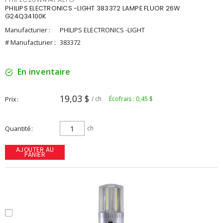
PHILIPS ELECTRONICS -LIGHT 383372 LAMPE FLUOR 26W
G24Q34100K
Manufacturier :
PHILIPS ELECTRONICS -LIGHT
# Manufacturier :
383372
En inventaire
19,03 $
Prix
/ ch
Écofrais : 0,45 $
Quantité
ch
AJOUTER AU
PANIER