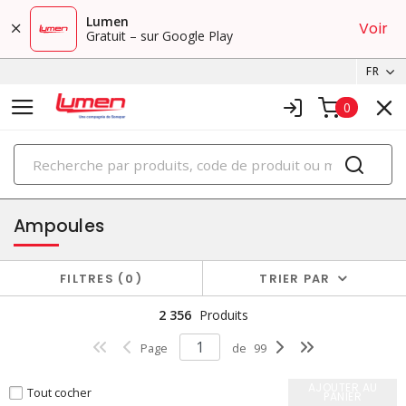
Lumen
Voir
Gratuit – sur Google Play
FR
0
PRODUITS
éclairage
Ampoules
FILTRES
0
TRIER PAR
2 356
Produits
Page
de
99
AJOUTER AU
Tout cocher
PANIER