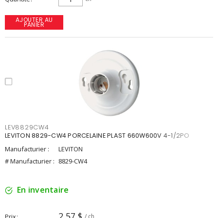
AJOUTER AU
PANIER
LEV8829CW4
LEVITON 8829-CW4 PORCELAINE PLAST 660W600V 4-1/2PO
Manufacturier :
LEVITON
# Manufacturier :
8829-CW4
En inventaire
2,57 $
Prix
/ ch