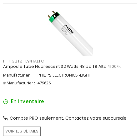
PHIF32T8TL941ALTO
Ampoule Tube Fluorescent 32 Watts 48 po T8 Alto 4100°K
Manufacturier :
PHILIPS ELECTRONICS -LIGHT
# Manufacturier :
479626
En inventaire
Compte PRO seulement. Contactez votre succursale
VOIR LES DÉTAILS