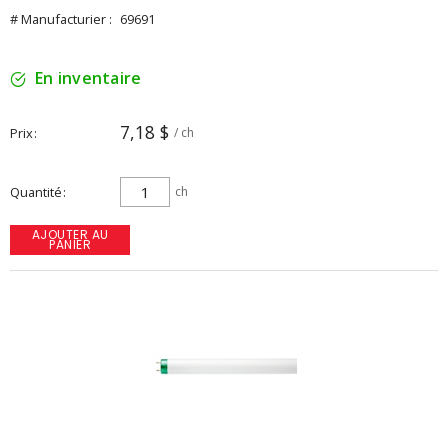
# Manufacturier :
69691
En inventaire
7,18 $
Prix
/ ch
Quantité
ch
AJOUTER AU
PANIER