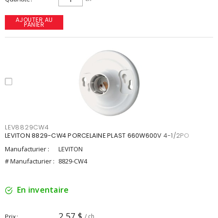
AJOUTER AU
PANIER
LEV8829CW4
LEVITON 8829-CW4 PORCELAINE PLAST 660W600V 4-1/2PO
Manufacturier :
LEVITON
# Manufacturier :
8829-CW4
En inventaire
2,57 $
Prix
/ ch