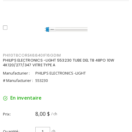
PHI10T8CORE48840IF16GDIM
PHILIPS ELECTRONICS -LIGHT 553230 TUBE DEL T8 48PO 10W
4K120/277/347 VITRE TYPE A
Manufacturier :
PHILIPS ELECTRONICS -LIGHT
# Manufacturier :
553230
En inventaire
8,00 $
Prix
/ ch
Quantité
ch