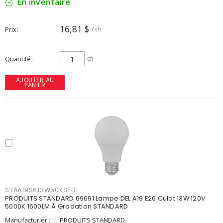
En inventaire
16,81 $
Prix
/ ch
Quantité
ch
AJOUTER AU
PANIER
STAA19S613W50KSTD
PRODUITS STANDARD 69691 Lampe DEL A19 E26 Culot 13W 120V
5000K 1600LM À Gradation STANDARD
Manufacturier :
PRODUITS STANDARD