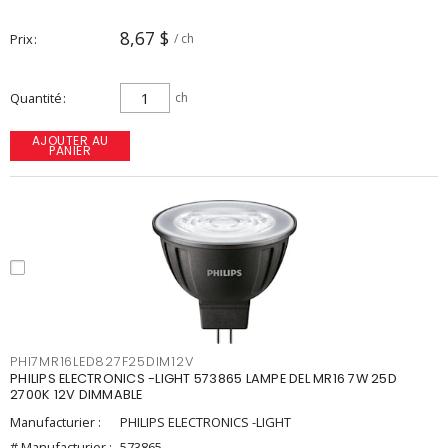
8,67 $
Prix
/ ch
Quantité
ch
AJOUTER AU
PANIER
PHI7MR16LED827F25DIM12V
PHILIPS ELECTRONICS -LIGHT 573865 LAMPE DEL MR16 7W 25D
2700K 12V DIMMABLE
Manufacturier :
PHILIPS ELECTRONICS -LIGHT
# Manufacturier :
573865