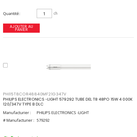
Quantité
ch
AJOUTER AU
PANIER
PHI15T8COR48840MF21G347V
PHILIPS ELECTRONICS -LIGHT 579292 TUBE DEL T8 48PO 15W 4 000K
120/347V TYPE B DLC
Manufacturier :
PHILIPS ELECTRONICS -LIGHT
# Manufacturier :
579292