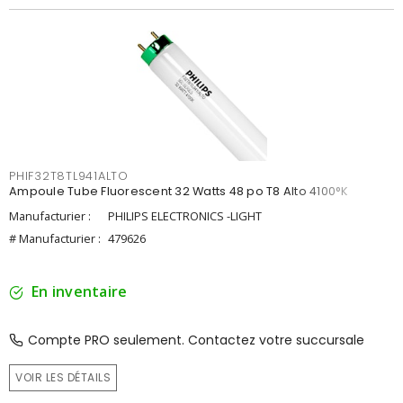
PHIF32T8TL941ALTO
Ampoule Tube Fluorescent 32 Watts 48 po T8 Alto 4100°K
Manufacturier :
PHILIPS ELECTRONICS -LIGHT
# Manufacturier :
479626
En inventaire
Compte PRO seulement. Contactez votre succursale
VOIR LES DÉTAILS