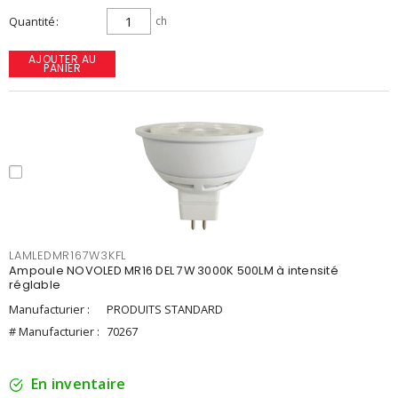
Quantité
ch
AJOUTER AU
PANIER
LAMLEDMR167W3KFL
Ampoule NOVOLED MR16 DEL 7W 3000K 500LM à intensité
réglable
Manufacturier :
PRODUITS STANDARD
# Manufacturier :
70267
En inventaire