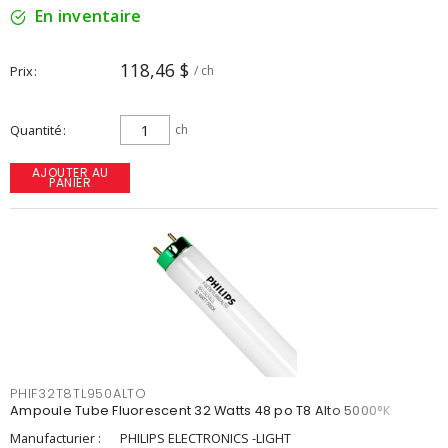
En inventaire
118,46 $
Prix
/ ch
Quantité
ch
AJOUTER AU
PANIER
PHIF32T8TL950ALTO
Ampoule Tube Fluorescent 32 Watts 48 po T8 Alto 5000°K
Manufacturier :
PHILIPS ELECTRONICS -LIGHT