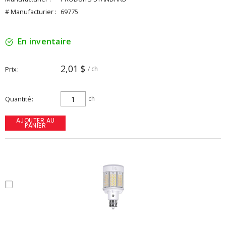
# Manufacturier :
69775
En inventaire
2,01 $
Prix
/ ch
Quantité
ch
AJOUTER AU
PANIER