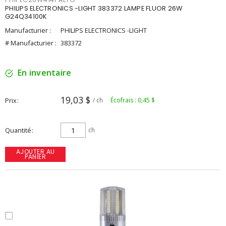
PHILIPS ELECTRONICS -LIGHT 383372 LAMPE FLUOR 26W
G24Q34100K
Manufacturier :
PHILIPS ELECTRONICS -LIGHT
# Manufacturier :
383372
En inventaire
19,03 $
Prix
/ ch
Écofrais : 0,45 $
Quantité
ch
AJOUTER AU
PANIER