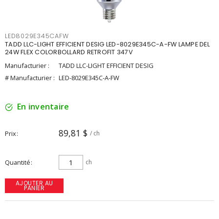
LED8029E345CAFW
TADD LLC-LIGHT EFFICIENT DESIG LED-8029E345C-A-FW LAMPE DEL
24W FLEX COLORBOLLARD RETROFIT 347V
Manufacturier :
TADD LLC-LIGHT EFFICIENT DESIG
# Manufacturier :
LED-8029E345C-A-FW
En inventaire
89,81 $
Prix
/ ch
Quantité
ch
AJOUTER AU
PANIER