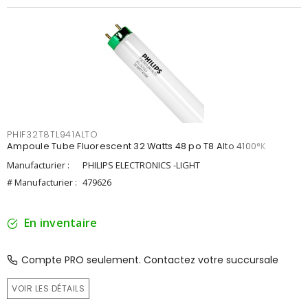
PHIF32T8TL941ALTO
Ampoule Tube Fluorescent 32 Watts 48 po T8 Alto 4100°K
Manufacturier :
PHILIPS ELECTRONICS -LIGHT
# Manufacturier :
479626
En inventaire
Compte PRO seulement. Contactez votre succursale
VOIR LES DÉTAILS