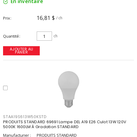
En inventaire
16,81 $
Prix
/ ch
Quantité
ch
AJOUTER AU
PANIER
STAA19S613W50KSTD
PRODUITS STANDARD 69691 Lampe DEL A19 E26 Culot 13W 120V
5000K 1600LM À Gradation STANDARD
Manufacturier :
PRODUITS STANDARD