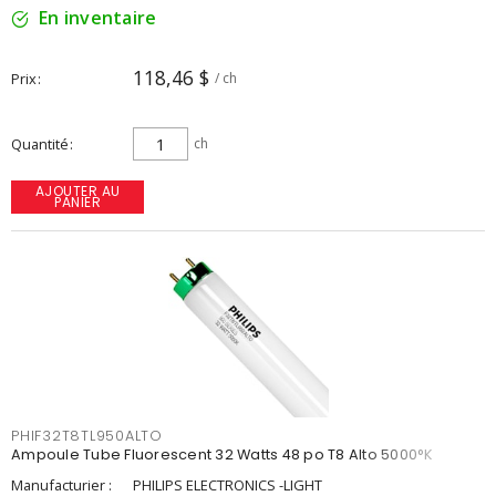
En inventaire
118,46 $
Prix
/ ch
Quantité
ch
AJOUTER AU
PANIER
PHIF32T8TL950ALTO
Ampoule Tube Fluorescent 32 Watts 48 po T8 Alto 5000°K
Manufacturier :
PHILIPS ELECTRONICS -LIGHT