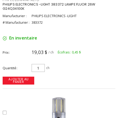
PHILIPS ELECTRONICS -LIGHT 383372 LAMPE FLUOR 26W
G24Q34100K
Manufacturier :
PHILIPS ELECTRONICS -LIGHT
# Manufacturier :
383372
En inventaire
19,03 $
Prix
/ ch
Écofrais : 0,45 $
Quantité
ch
AJOUTER AU
PANIER