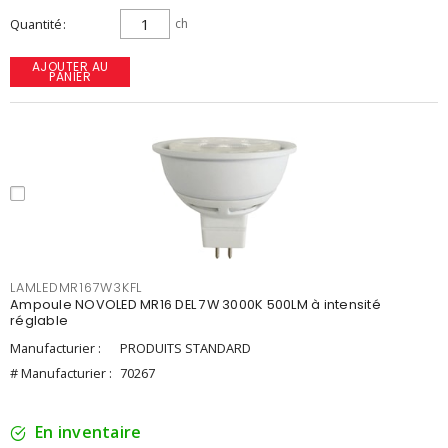
Quantité
ch
AJOUTER AU
PANIER
LAMLEDMR167W3KFL
Ampoule NOVOLED MR16 DEL 7W 3000K 500LM à intensité
réglable
Manufacturier :
PRODUITS STANDARD
# Manufacturier :
70267
En inventaire