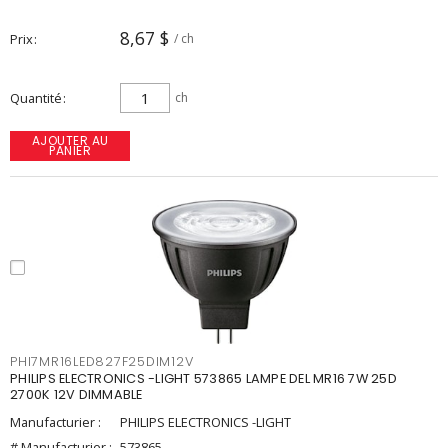
8,67 $
Prix
/ ch
Quantité
ch
AJOUTER AU
PANIER
PHI7MR16LED827F25DIM12V
PHILIPS ELECTRONICS -LIGHT 573865 LAMPE DEL MR16 7W 25D
2700K 12V DIMMABLE
Manufacturier :
PHILIPS ELECTRONICS -LIGHT
# Manufacturier :
573865