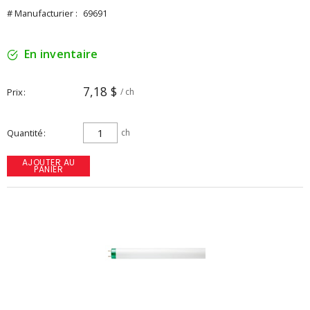
# Manufacturier :
69691
En inventaire
7,18 $
Prix
/ ch
Quantité
ch
AJOUTER AU
PANIER