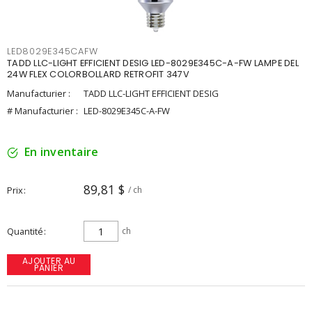
LED8029E345CAFW
TADD LLC-LIGHT EFFICIENT DESIG LED-8029E345C-A-FW LAMPE DEL
24W FLEX COLORBOLLARD RETROFIT 347V
Manufacturier :
TADD LLC-LIGHT EFFICIENT DESIG
# Manufacturier :
LED-8029E345C-A-FW
En inventaire
89,81 $
Prix
/ ch
Quantité
ch
AJOUTER AU
PANIER