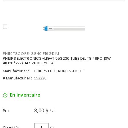
PHI10T8CORE48840IF16GDIM
PHILIPS ELECTRONICS -LIGHT 553230 TUBE DEL T8 48PO 10W
4K120/277/347 VITRE TYPE A
Manufacturier :
PHILIPS ELECTRONICS -LIGHT
# Manufacturier :
553230
En inventaire
8,00 $
Prix
/ ch
Quantité
ch