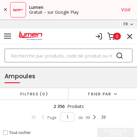
Lumen
Voir
Gratuit – sur Google Play
FR
0
PRODUITS
éclairage
Ampoules
FILTRES
0
TRIER PAR
2 356
Produits
Page
de
99
AJOUTER AU
Tout cocher
PANIER