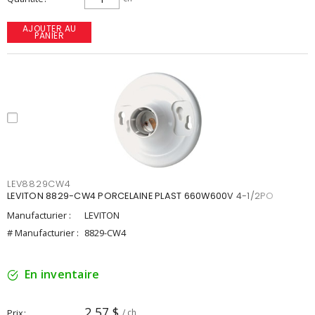
AJOUTER AU
PANIER
LEV8829CW4
LEVITON 8829-CW4 PORCELAINE PLAST 660W600V 4-1/2PO
Manufacturier :
LEVITON
# Manufacturier :
8829-CW4
En inventaire
2,57 $
Prix
/ ch