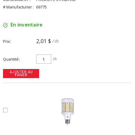
# Manufacturier :
69775
En inventaire
2,01 $
Prix
/ ch
Quantité
ch
AJOUTER AU
PANIER