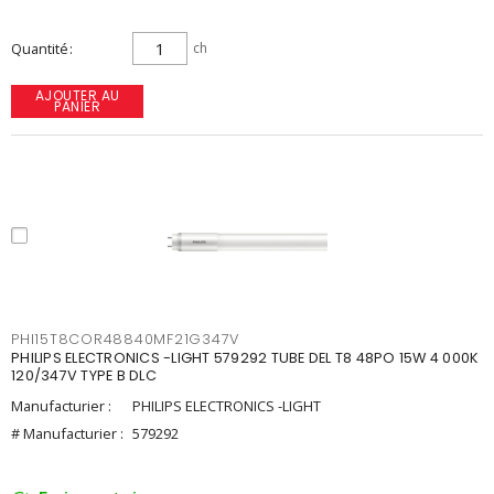
Quantité
ch
AJOUTER AU
PANIER
PHI15T8COR48840MF21G347V
PHILIPS ELECTRONICS -LIGHT 579292 TUBE DEL T8 48PO 15W 4 000K
120/347V TYPE B DLC
Manufacturier :
PHILIPS ELECTRONICS -LIGHT
# Manufacturier :
579292