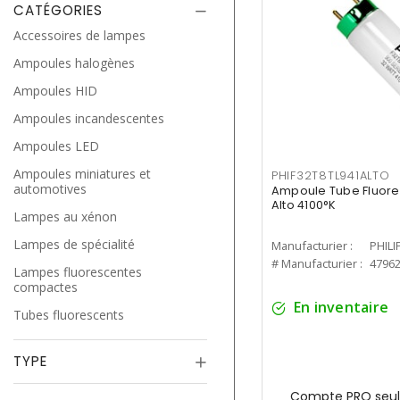
CATÉGORIES
Accessoires de lampes
Ampoules halogènes
Ampoules HID
Ampoules incandescentes
Ampoules LED
Ampoules miniatures et
PHIF32T8TL941ALTO
automotives
Ampoule Tube Fluores
Alto 4100°K
Lampes au xénon
Lampes de spécialité
Manufacturier :
PHILI
# Manufacturier :
4796
Lampes fluorescentes
compactes
En inventaire
Tubes fluorescents
TYPE
Compte PRO seul