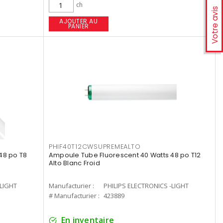
ch
Votre avis
AJOUTER AU
PANIER
PHIF40T12CWSUPREMEALTO
48 po T8
Ampoule Tube Fluorescent 40 Watts 48 po T12
Alto Blanc Froid
-LIGHT
Manufacturier :
PHILIPS ELECTRONICS -LIGHT
# Manufacturier :
423889
En inventaire