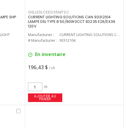
GELLEDLCED235M7SC
LAMPE SHP
CURRENT LIGHTING SOLUTIONS CAN 93312104
LAMPE DEL TYPE B 50/80W3CCT ED235 E26/EX39
120V
-LIGHT
Manufacturier :
CURRENT LIGHTING SOLUTIONS CAN
# Manufacturier :
93312104
En inventaire
196,43 $
/ ch
ch
AJOUTER AU
PANIER