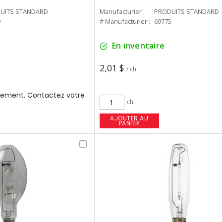
UITS STANDARD
Manufacturier :
PRODUITS STANDARD
9
# Manufacturier :
69775
En inventaire
2,01 $
/ ch
ement. Contactez votre
ch
AJOUTER AU
PANIER