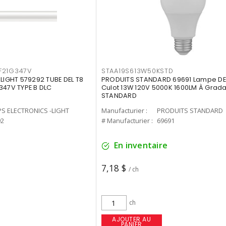
F21G347V
STAA19S613W50KSTD
-LIGHT 579292 TUBE DEL T8
PRODUITS STANDARD 69691 Lampe DEL
347V TYPE B DLC
Culot 13W 120V 5000K 1600LM À Grada
STANDARD
PS ELECTRONICS -LIGHT
Manufacturier :
PRODUITS STANDARD
92
# Manufacturier :
69691
En inventaire
7,18 $
/ ch
ch
AJOUTER AU
PANIER