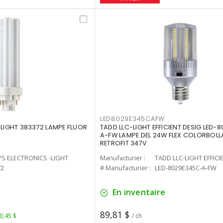
LED8029E345CAFW
-LIGHT 383372 LAMPE FLUOR
TADD LLC-LIGHT EFFICIENT DESIG LED-
A-FW LAMPE DEL 24W FLEX COLORBOL
RETROFIT 347V
PS ELECTRONICS -LIGHT
Manufacturier :
TADD LLC-LIGHT EFFICI
72
# Manufacturier :
LED-8029E345C-A-FW
En inventaire
89,81 $
 0,45 $
/ ch