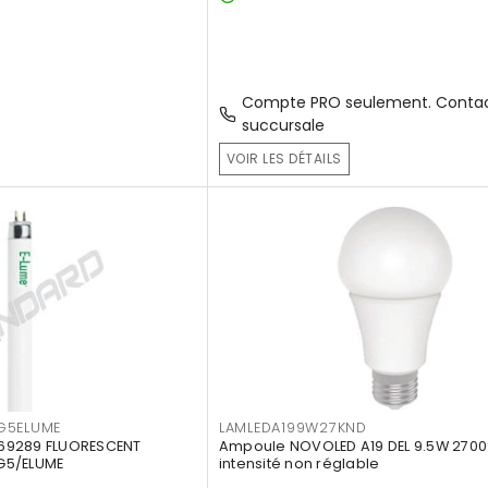
Compte PRO seulement. Contac
succursale
VOIR LES DÉTAILS
G5ELUME
LAMLEDA199W27KND
69289 FLUORESCENT
Ampoule NOVOLED A19 DEL 9.5W 2700
G5/ELUME
intensité non réglable