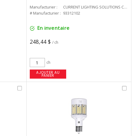
Manufacturier :
CURRENT LIGHTING SOLUTIONS CAN
# Manufacturier :
93312102
En inventaire
248,44 $
/ ch
ch
AJOUTER AU
PANIER