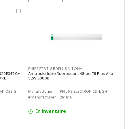
PHIF32T8TL850PLUSALTOHV
8029E345C-
Ampoule tube fluorescent 48 po T8 Plus Alto
LARD
32W 5000K
ENT DESIG
Manufacturier :
PHILIPS ELECTRONICS -LIGHT
# Manufacturier :
281816
En inventaire