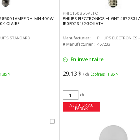
PHIC150S55ALTO
68500 LAMPE DHI MH 400W
PHILIPS ELECTRONICS -LIGHT 467233 
0K CLAIRE
150ED23 1/2GOLIATH
UITS STANDARD
Manufacturier :
PHILIPS ELECTRONICS 
0
# Manufacturier :
467233
En inventaire
29,13 $
 1,85 $
/ ch
Écofrais : 1,85 $
ch
AJOUTER AU
PANIER