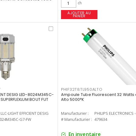
ch
AJOUTER AU
PANIER
W
PHIF32T8TL950ALTO
IENT DESIG LED-8024M345C-
Ampoule Tube Fluorescent 32 Watts 
 SUPERFLEXLUM BOUT FUT
Alto 5000°K
LLC-LIGHT EFFICIENT DESIG
Manufacturier :
PHILIPS ELECTRONICS 
8024M345C-G7-FW
# Manufacturier :
479634
En inventaire