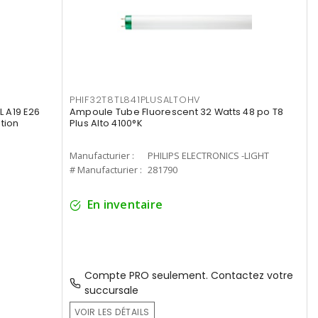
PHIF32T8TL841PLUSALTOHV
 A19 E26
Ampoule Tube Fluorescent 32 Watts 48 po T8
tion
Plus Alto 4100°K
Manufacturier :
PHILIPS ELECTRONICS -LIGHT
# Manufacturier :
281790
En inventaire
Compte PRO seulement. Contactez votre
succursale
VOIR LES DÉTAILS