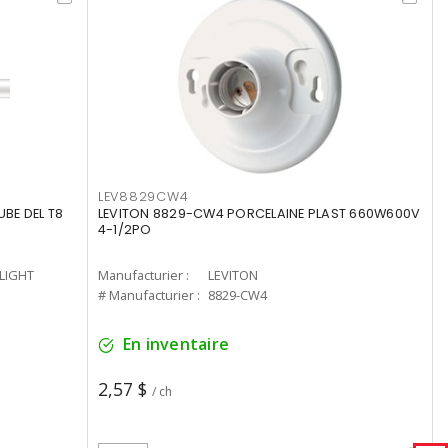
LEV8829CW4
UBE DEL T8
LEVITON 8829-CW4 PORCELAINE PLAST 660W600V
4-1/2PO
-LIGHT
Manufacturier :
LEVITON
# Manufacturier :
8829-CW4
En inventaire
2,57 $
/ ch