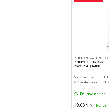
PHIPLC26W414PALTO
PHILIPS ELECTRONICS 
26W G24Q34100K
Manufacturier :
PHILI
# Manufacturier :
3833
En inventaire
19,03 $
/ ch
Écofrais :