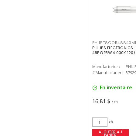
PHI15T8COR48840M
PHILIPS ELECTRONICS 
48PO 15W 4 000K 120/
Manufacturier :
PHILI
# Manufacturier :
5792
En inventaire
16,81 $
/ ch
ch
AJOUTER AU
PANIER