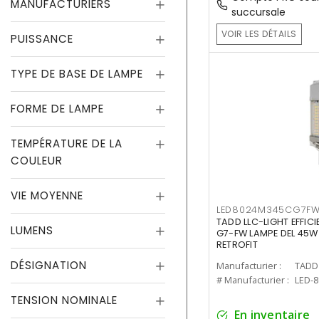
MANUFACTURIERS
succursale
VOIR LES DÉTAILS
PUISSANCE
TYPE DE BASE DE LAMPE
FORME DE LAMPE
TEMPÉRATURE DE LA
COULEUR
VIE MOYENNE
LED8024M345CG7F
TADD LLC-LIGHT EFFIC
LUMENS
G7-FW LAMPE DEL 45W
RETROFIT
DÉSIGNATION
Manufacturier :
TADD 
# Manufacturier :
LED-
TENSION NOMINALE
En inventaire