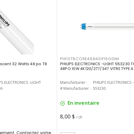
PHI10T8CORE48840IF16GDIM
cent 32 Watts 48 po T8
PHILIPS ELECTRONICS -LIGHT 553230 T
48PO 10W 4K120/277/347 VITRE TYPE A
PS ELECTRONICS -LIGHT
Manufacturier :
PHILIPS ELECTRONICS 
26
# Manufacturier :
553230
En inventaire
8,00 $
/ ch
ement. Contactez votre