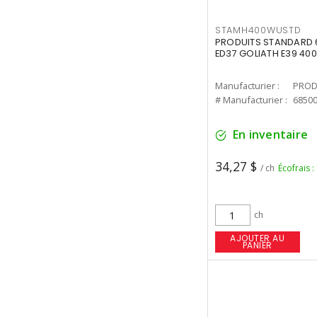
STAMH400WUSTD
PRODUITS STANDARD 
ED37 GOLIATH E39 400
Manufacturier :
PROD
# Manufacturier :
6850
En inventaire
34,27 $
/ ch
Écofrais :
ch
AJOUTER AU
PANIER