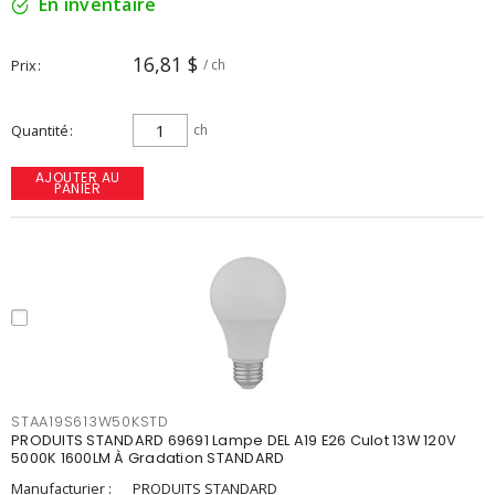
En inventaire
16,81 $
Prix
/ ch
Quantité
ch
AJOUTER AU
PANIER
STAA19S613W50KSTD
PRODUITS STANDARD 69691 Lampe DEL A19 E26 Culot 13W 120V
5000K 1600LM À Gradation STANDARD
Manufacturier :
PRODUITS STANDARD