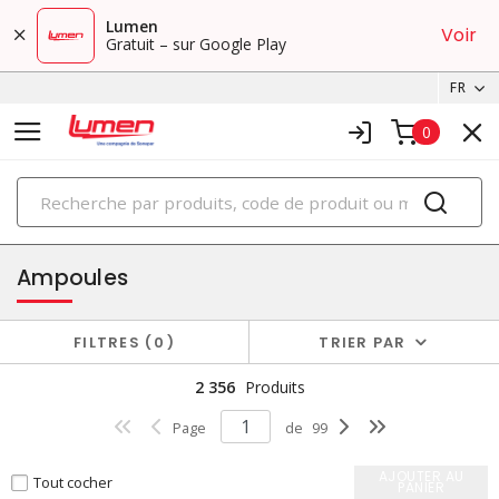
Lumen
Voir
Gratuit – sur Google Play
FR
0
PRODUITS
éclairage
Ampoules
FILTRES
0
TRIER PAR
2 356
Produits
Page
de
99
AJOUTER AU
Tout cocher
PANIER