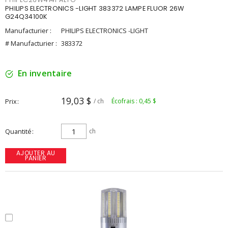
PHILIPS ELECTRONICS -LIGHT 383372 LAMPE FLUOR 26W
G24Q34100K
Manufacturier :
PHILIPS ELECTRONICS -LIGHT
# Manufacturier :
383372
En inventaire
19,03 $
Prix
/ ch
Écofrais : 0,45 $
Quantité
ch
AJOUTER AU
PANIER