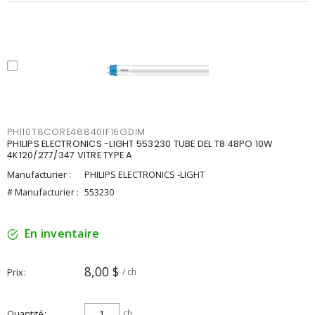
PHI10T8CORE48840IF16GDIM
PHILIPS ELECTRONICS -LIGHT 553230 TUBE DEL T8 48PO 10W
4K120/277/347 VITRE TYPE A
Manufacturier :
PHILIPS ELECTRONICS -LIGHT
# Manufacturier :
553230
En inventaire
8,00 $
Prix
/ ch
Quantité
ch