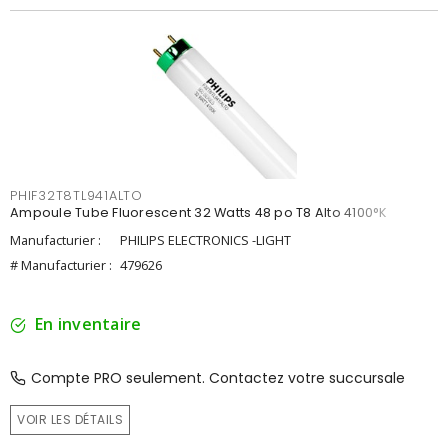
PHIF32T8TL941ALTO
Ampoule Tube Fluorescent 32 Watts 48 po T8 Alto 4100°K
Manufacturier :
PHILIPS ELECTRONICS -LIGHT
# Manufacturier :
479626
En inventaire
Compte PRO seulement. Contactez votre succursale
VOIR LES DÉTAILS