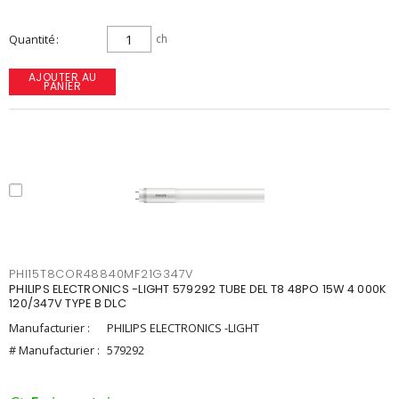
Quantité
ch
AJOUTER AU
PANIER
PHI15T8COR48840MF21G347V
PHILIPS ELECTRONICS -LIGHT 579292 TUBE DEL T8 48PO 15W 4 000K
120/347V TYPE B DLC
Manufacturier :
PHILIPS ELECTRONICS -LIGHT
# Manufacturier :
579292