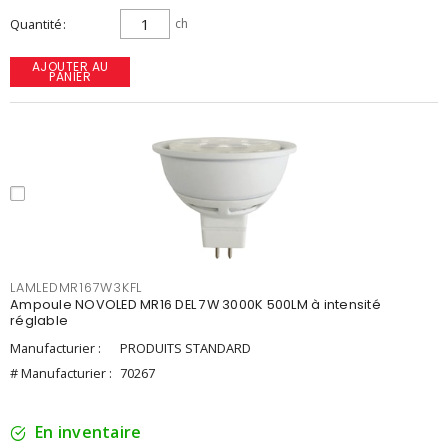
Quantité
ch
AJOUTER AU
PANIER
LAMLEDMR167W3KFL
Ampoule NOVOLED MR16 DEL 7W 3000K 500LM à intensité
réglable
Manufacturier :
PRODUITS STANDARD
# Manufacturier :
70267
En inventaire