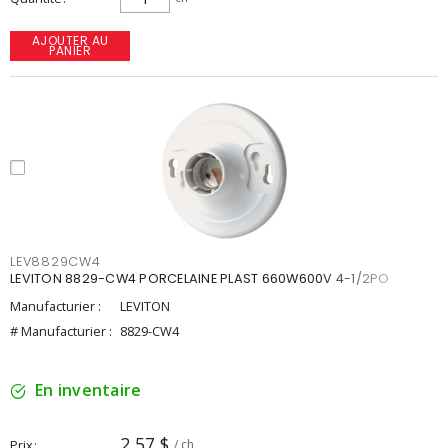
AJOUTER AU
PANIER
LEV8829CW4
LEVITON 8829-CW4 PORCELAINE PLAST 660W600V 4-1/2PO
Manufacturier :
LEVITON
# Manufacturier :
8829-CW4
En inventaire
2,57 $
Prix
/ ch