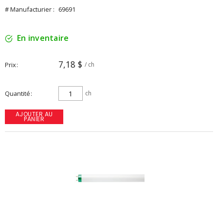
# Manufacturier :
69691
En inventaire
7,18 $
Prix
/ ch
Quantité
ch
AJOUTER AU
PANIER