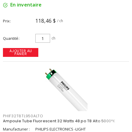
En inventaire
118,46 $
Prix
/ ch
Quantité
ch
AJOUTER AU
PANIER
PHIF32T8TL950ALTO
Ampoule Tube Fluorescent 32 Watts 48 po T8 Alto 5000°K
Manufacturier :
PHILIPS ELECTRONICS -LIGHT