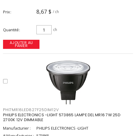
8,67 $
Prix
/ ch
Quantité
ch
AJOUTER AU
PANIER
PHI7MR16LED827F25DIM12V
PHILIPS ELECTRONICS -LIGHT 573865 LAMPE DEL MR16 7W 25D
2700K 12V DIMMABLE
Manufacturier :
PHILIPS ELECTRONICS -LIGHT
# Manufacturier :
573865