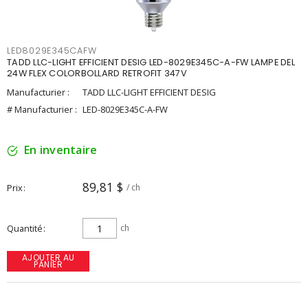
LED8029E345CAFW
TADD LLC-LIGHT EFFICIENT DESIG LED-8029E345C-A-FW LAMPE DEL
24W FLEX COLORBOLLARD RETROFIT 347V
Manufacturier :
TADD LLC-LIGHT EFFICIENT DESIG
# Manufacturier :
LED-8029E345C-A-FW
En inventaire
89,81 $
Prix
/ ch
Quantité
ch
AJOUTER AU
PANIER