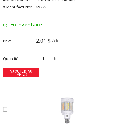
# Manufacturier :
69775
En inventaire
2,01 $
Prix
/ ch
Quantité
ch
AJOUTER AU
PANIER