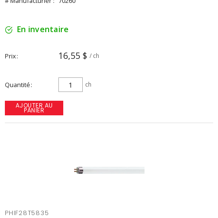
# Manufacturier :
70260
En inventaire
16,55 $
Prix
/ ch
Quantité
ch
AJOUTER AU
PANIER
PHIF28T5835