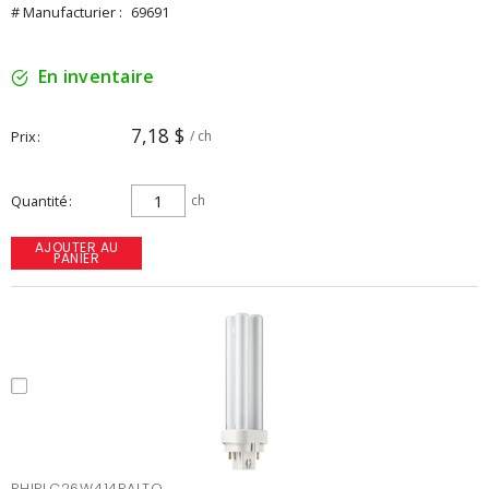
# Manufacturier :
69691
En inventaire
7,18 $
Prix
/ ch
Quantité
ch
AJOUTER AU
PANIER
PHIPLC26W414PALTO