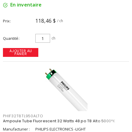
En inventaire
118,46 $
Prix
/ ch
Quantité
ch
AJOUTER AU
PANIER
PHIF32T8TL950ALTO
Ampoule Tube Fluorescent 32 Watts 48 po T8 Alto 5000°K
Manufacturier :
PHILIPS ELECTRONICS -LIGHT