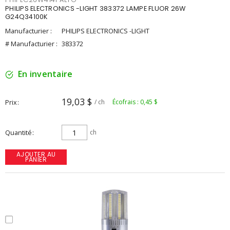
PHILIPS ELECTRONICS -LIGHT 383372 LAMPE FLUOR 26W
G24Q34100K
Manufacturier :
PHILIPS ELECTRONICS -LIGHT
# Manufacturier :
383372
En inventaire
19,03 $
Prix
/ ch
Écofrais : 0,45 $
Quantité
ch
AJOUTER AU
PANIER