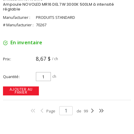
Ampoule NOVOLED MR16 DEL 7W 3000K 500LM à intensité
réglable
Manufacturier :
PRODUITS STANDARD
# Manufacturier :
70267
En inventaire
8,67 $
Prix
/ ch
Quantité
ch
AJOUTER AU
PANIER
Page
de
99