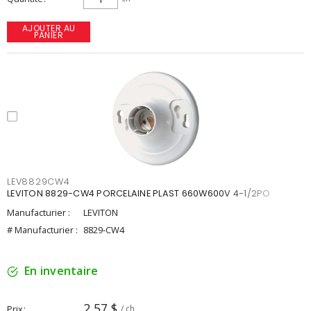
AJOUTER AU
PANIER
LEV8829CW4
LEVITON 8829-CW4 PORCELAINE PLAST 660W600V 4-1/2PO
Manufacturier :
LEVITON
# Manufacturier :
8829-CW4
En inventaire
2,57 $
Prix
/ ch