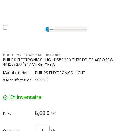
PHI10T8CORE48840IF16GDIM
PHILIPS ELECTRONICS -LIGHT 553230 TUBE DEL T8 48PO 10W
4K120/277/347 VITRE TYPE A
Manufacturier :
PHILIPS ELECTRONICS -LIGHT
# Manufacturier :
553230
En inventaire
8,00 $
Prix
/ ch
Quantité
ch