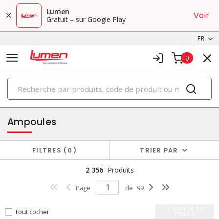
Lumen
Voir
Gratuit – sur Google Play
FR
0
PRODUITS
éclairage
Ampoules
FILTRES
0
TRIER PAR
2 356
Produits
Page
de
99
AJOUTER AU
Tout cocher
PANIER