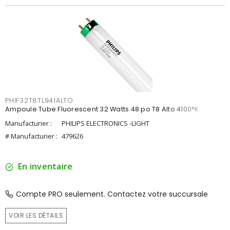
PHIF32T8TL941ALTO
Ampoule Tube Fluorescent 32 Watts 48 po T8 Alto 4100°K
Manufacturier :
PHILIPS ELECTRONICS -LIGHT
# Manufacturier :
479626
En inventaire
Compte PRO seulement. Contactez votre succursale
VOIR LES DÉTAILS