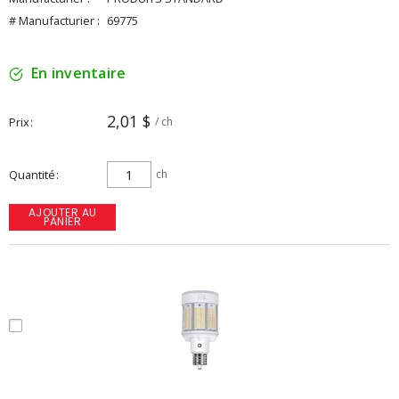
# Manufacturier :
69775
En inventaire
2,01 $
Prix
/ ch
Quantité
ch
AJOUTER AU
PANIER