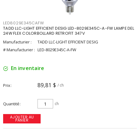
LED8029E345CAFW
TADD LLC-LIGHT EFFICIENT DESIG LED-8029E345C-A-FW LAMPE DEL
24W FLEX COLORBOLLARD RETROFIT 347V
Manufacturier :
TADD LLC-LIGHT EFFICIENT DESIG
# Manufacturier :
LED-8029E345C-A-FW
En inventaire
89,81 $
Prix
/ ch
Quantité
ch
AJOUTER AU
PANIER