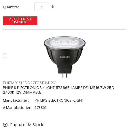
Quantité
ch
AJOUTER AU
PANIER
PHI7MR16LED827F25DIM12V
PHILIPS ELECTRONICS -LIGHT 573865 LAMPE DEL MR16 7W 25D
2700K 12V DIMMABLE
Manufacturier :
PHILIPS ELECTRONICS -LIGHT
# Manufacturier :
573865
Rupture de Stock