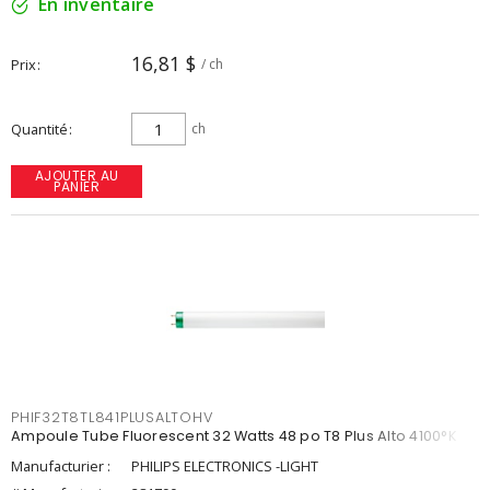
En inventaire
16,81 $
Prix
/ ch
Quantité
ch
AJOUTER AU
PANIER
PHIF32T8TL841PLUSALTOHV
Ampoule Tube Fluorescent 32 Watts 48 po T8 Plus Alto 4100°K
Manufacturier :
PHILIPS ELECTRONICS -LIGHT