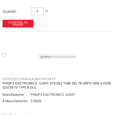
Quantité
ch
AJOUTER AU
PANIER
PHI15T8COR48840MF21G347V
PHILIPS ELECTRONICS -LIGHT 579292 TUBE DEL T8 48PO 15W 4 000K
120/347V TYPE B DLC
Manufacturier :
PHILIPS ELECTRONICS -LIGHT
# Manufacturier :
579292