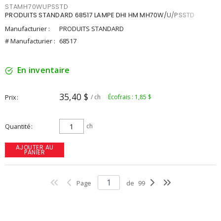
STAMH70WUPSSTD
PRODUITS STANDARD 68517 LAMPE DHI HM MH70W/U/PSSTD
Manufacturier :
PRODUITS STANDARD
# Manufacturier :
68517
En inventaire
35,40 $
Prix
/ ch
Écofrais : 1,85 $
Quantité
ch
AJOUTER AU
PANIER
Page
de
99