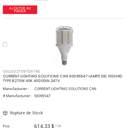
AJOUTER AU
PANIER
GELLED270BT56740
CURRENT LIGHTING SOLUTIONS CAN 93095547 LAMPE DEL 1000HID
TYPE B270W 40K 40000LN 347V
Manufacturier :
CURRENT LIGHTING SOLUTIONS CAN
# Manufacturier :
93095547
Rupture de Stock
614,33 $
Prix
/ ch