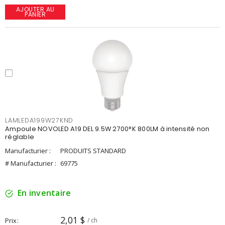
AJOUTER AU
PANIER
LAMLEDA199W27KND
Ampoule NOVOLED A19 DEL 9.5W 2700°K 800LM à intensité non
réglable
Manufacturier :
PRODUITS STANDARD
# Manufacturier :
69775
En inventaire
2,01 $
Prix
/ ch