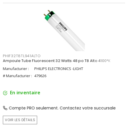
PHIF32T8TL941ALTO
Ampoule Tube Fluorescent 32 Watts 48 po T8 Alto 4100°K
Manufacturier :
PHILIPS ELECTRONICS -LIGHT
# Manufacturier :
479626
En inventaire
Compte PRO seulement. Contactez votre succursale
VOIR LES DÉTAILS