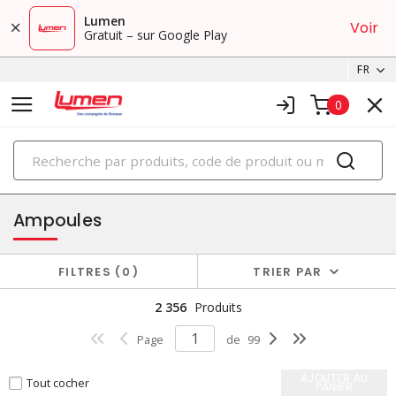
Lumen
Voir
Gratuit – sur Google Play
FR
0
PRODUITS
éclairage
Ampoules
FILTRES
0
TRIER PAR
2 356
Produits
Page
de
99
AJOUTER AU
Tout cocher
PANIER