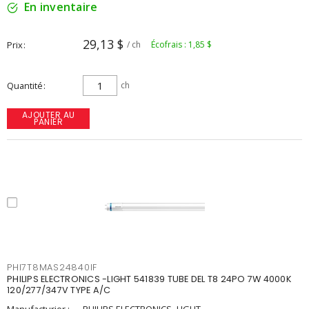
En inventaire
29,13 $
Prix
/ ch
Écofrais : 1,85 $
Quantité
ch
AJOUTER AU
PANIER
PHI7T8MAS24840IF
PHILIPS ELECTRONICS -LIGHT 541839 TUBE DEL T8 24PO 7W 4000K
120/277/347V TYPE A/C