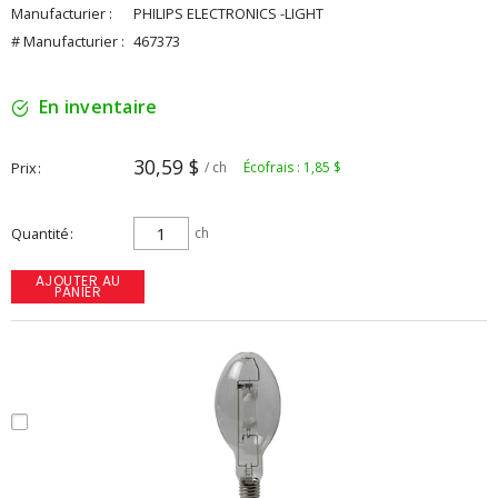
Manufacturier :
PHILIPS ELECTRONICS -LIGHT
# Manufacturier :
467373
En inventaire
30,59 $
Prix
/ ch
Écofrais : 1,85 $
Quantité
ch
AJOUTER AU
PANIER