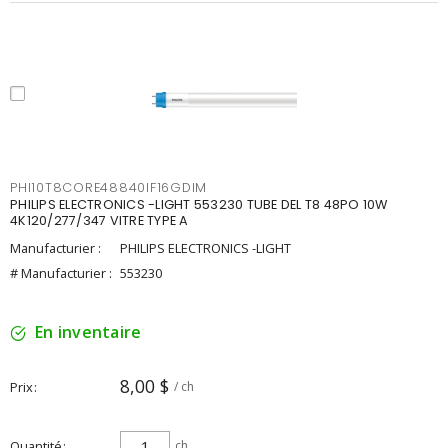
PHI10T8CORE48840IF16GDIM
PHILIPS ELECTRONICS -LIGHT 553230 TUBE DEL T8 48PO 10W
4K120/277/347 VITRE TYPE A
Manufacturier :
PHILIPS ELECTRONICS -LIGHT
# Manufacturier :
553230
En inventaire
8,00 $
Prix
/ ch
Quantité
ch