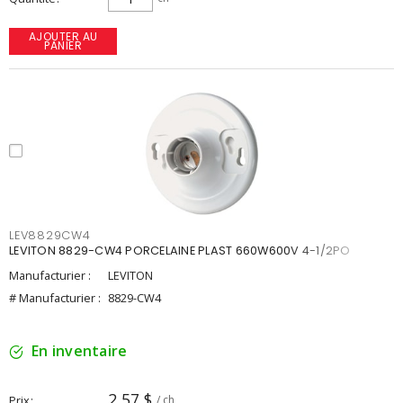
AJOUTER AU
PANIER
LEV8829CW4
LEVITON 8829-CW4 PORCELAINE PLAST 660W600V 4-1/2PO
Manufacturier :
LEVITON
# Manufacturier :
8829-CW4
En inventaire
2,57 $
Prix
/ ch