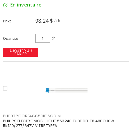
En inventaire
98,24 $
Prix
/ ch
Quantité
ch
AJOUTER AU
PANIER
PHI10T8CORE48850IF16GDIM
PHILIPS ELECTRONICS -LIGHT 553248 TUBE DEL T8 48PO 10W
5K120/277/347V VITRE TYPEA