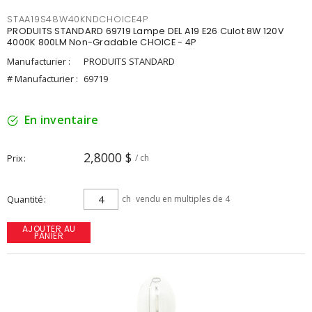
STAA19S48W40KNDCHOICE4P
PRODUITS STANDARD 69719 Lampe DEL A19 E26 Culot 8W 120V
4000K 800LM Non-Gradable CHOICE - 4P
Manufacturier :
PRODUITS STANDARD
# Manufacturier :
69719
En inventaire
2,8000 $
Prix
/ ch
Quantité
ch
vendu en multiples de 4
AJOUTER AU
PANIER