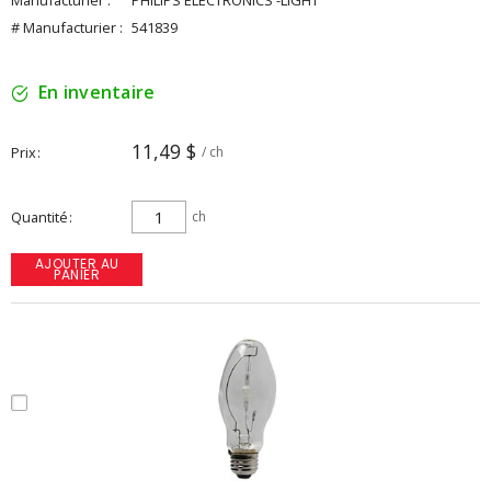
Manufacturier :
PHILIPS ELECTRONICS -LIGHT
# Manufacturier :
541839
En inventaire
11,49 $
Prix
/ ch
Quantité
ch
AJOUTER AU
PANIER