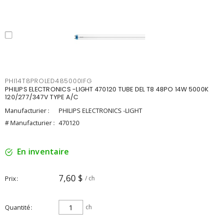
PHI14T8PROLED485000IFG
PHILIPS ELECTRONICS -LIGHT 470120 TUBE DEL T8 48PO 14W 5000K
120/277/347V TYPE A/C
Manufacturier :
PHILIPS ELECTRONICS -LIGHT
# Manufacturier :
470120
En inventaire
7,60 $
Prix
/ ch
Quantité
ch