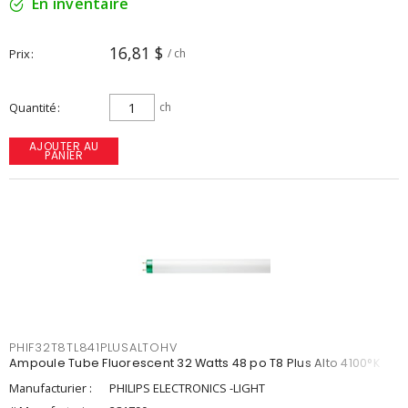
En inventaire
16,81 $
Prix
/ ch
Quantité
ch
AJOUTER AU
PANIER
PHIF32T8TL841PLUSALTOHV
Ampoule Tube Fluorescent 32 Watts 48 po T8 Plus Alto 4100°K
Manufacturier :
PHILIPS ELECTRONICS -LIGHT