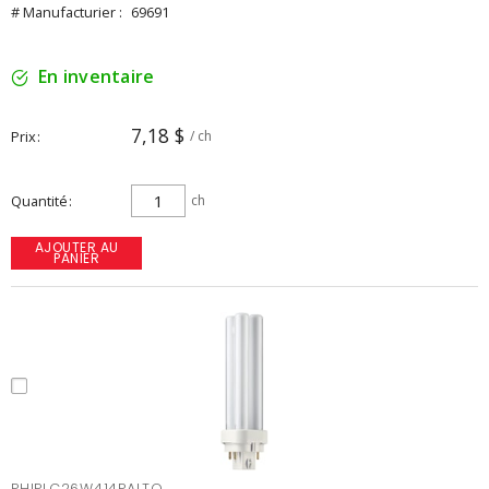
# Manufacturier :
69691
En inventaire
7,18 $
Prix
/ ch
Quantité
ch
AJOUTER AU
PANIER
PHIPLC26W414PALTO