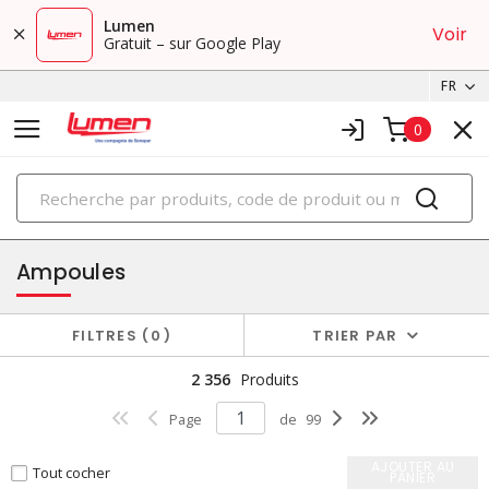
Lumen
Voir
Gratuit – sur Google Play
FR
0
PRODUITS
éclairage
Ampoules
FILTRES
0
TRIER PAR
2 356
Produits
Page
de
99
AJOUTER AU
Tout cocher
PANIER