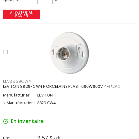
AJOUTER AU
PANIER
LEV8829CW4
LEVITON 8829-CW4 PORCELAINE PLAST 660W600V 4-1/2PO
Manufacturier :
LEVITON
# Manufacturier :
8829-CW4
En inventaire
2,57 $
Prix
/ ch