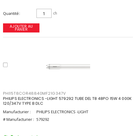
Quantité
ch
AJOUTER AU
PANIER
PHI15T8COR48840MF21G347V
PHILIPS ELECTRONICS -LIGHT 579292 TUBE DEL T8 48PO 15W 4 000K
120/347V TYPE B DLC
Manufacturier :
PHILIPS ELECTRONICS -LIGHT
# Manufacturier :
579292