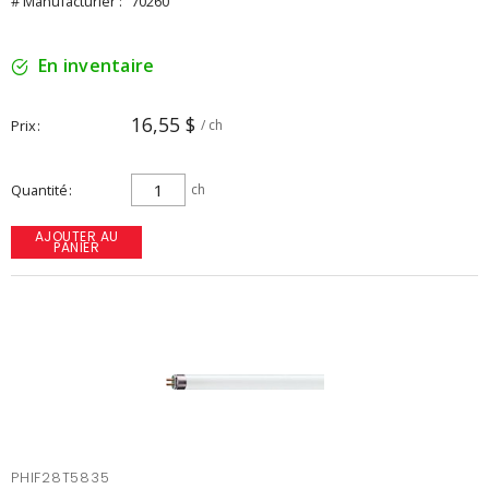
# Manufacturier :
70260
En inventaire
16,55 $
Prix
/ ch
Quantité
ch
AJOUTER AU
PANIER
PHIF28T5835