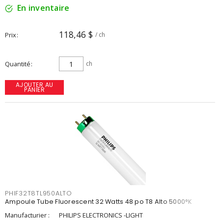
En inventaire
118,46 $
Prix
/ ch
Quantité
ch
AJOUTER AU
PANIER
PHIF32T8TL950ALTO
Ampoule Tube Fluorescent 32 Watts 48 po T8 Alto 5000°K
Manufacturier :
PHILIPS ELECTRONICS -LIGHT