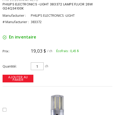
PHILIPS ELECTRONICS -LIGHT 383372 LAMPE FLUOR 26W
G24Q34100K
Manufacturier :
PHILIPS ELECTRONICS -LIGHT
# Manufacturier :
383372
En inventaire
19,03 $
Prix
/ ch
Écofrais : 0,45 $
Quantité
ch
AJOUTER AU
PANIER