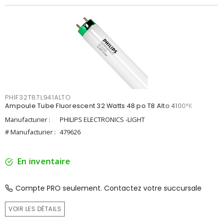
PHIF32T8TL941ALTO
Ampoule Tube Fluorescent 32 Watts 48 po T8 Alto 4100°K
Manufacturier :
PHILIPS ELECTRONICS -LIGHT
# Manufacturier :
479626
En inventaire
Compte PRO seulement. Contactez votre succursale
VOIR LES DÉTAILS