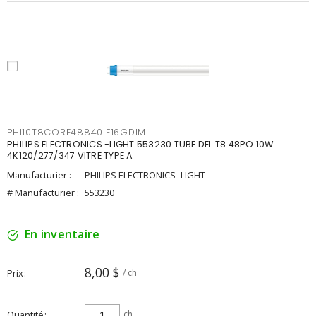
PHI10T8CORE48840IF16GDIM
PHILIPS ELECTRONICS -LIGHT 553230 TUBE DEL T8 48PO 10W
4K120/277/347 VITRE TYPE A
Manufacturier :
PHILIPS ELECTRONICS -LIGHT
# Manufacturier :
553230
En inventaire
8,00 $
Prix
/ ch
Quantité
ch