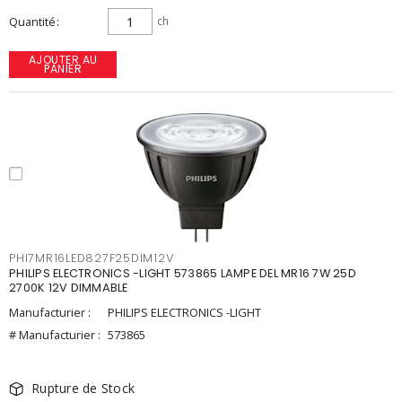
Quantité
ch
AJOUTER AU
PANIER
PHI7MR16LED827F25DIM12V
PHILIPS ELECTRONICS -LIGHT 573865 LAMPE DEL MR16 7W 25D
2700K 12V DIMMABLE
Manufacturier :
PHILIPS ELECTRONICS -LIGHT
# Manufacturier :
573865
Rupture de Stock