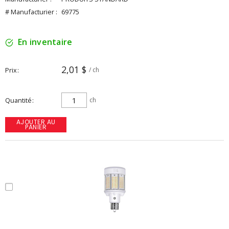
# Manufacturier :
69775
En inventaire
2,01 $
Prix
/ ch
Quantité
ch
AJOUTER AU
PANIER