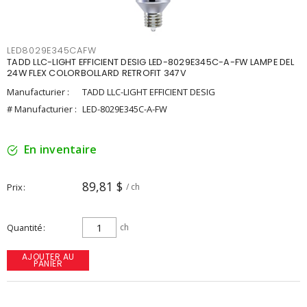
LED8029E345CAFW
TADD LLC-LIGHT EFFICIENT DESIG LED-8029E345C-A-FW LAMPE DEL
24W FLEX COLORBOLLARD RETROFIT 347V
Manufacturier :
TADD LLC-LIGHT EFFICIENT DESIG
# Manufacturier :
LED-8029E345C-A-FW
En inventaire
89,81 $
Prix
/ ch
Quantité
ch
AJOUTER AU
PANIER