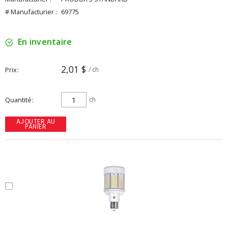
# Manufacturier :
69775
En inventaire
2,01 $
Prix
/ ch
Quantité
ch
AJOUTER AU
PANIER