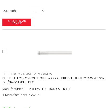
Quantité
ch
AJOUTER AU
PANIER
PHI15T8COR48840MF21G347V
PHILIPS ELECTRONICS -LIGHT 579292 TUBE DEL T8 48PO 15W 4 000K
120/347V TYPE B DLC
Manufacturier :
PHILIPS ELECTRONICS -LIGHT
# Manufacturier :
579292