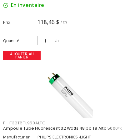
En inventaire
118,46 $
Prix
/ ch
Quantité
ch
AJOUTER AU
PANIER
PHIF32T8TL950ALTO
Ampoule Tube Fluorescent 32 Watts 48 po T8 Alto 5000°K
Manufacturier :
PHILIPS ELECTRONICS -LIGHT