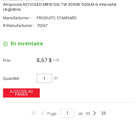
Ampoule NOVOLED MR16 DEL 7W 3000K 500LM à intensité
réglable
Manufacturier :
PRODUITS STANDARD
# Manufacturier :
70267
En inventaire
8,67 $
Prix
/ ch
Quantité
ch
AJOUTER AU
PANIER
Page
de
99