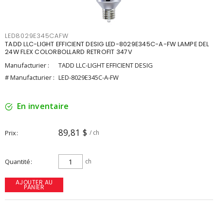
LED8029E345CAFW
TADD LLC-LIGHT EFFICIENT DESIG LED-8029E345C-A-FW LAMPE DEL
24W FLEX COLORBOLLARD RETROFIT 347V
Manufacturier :
TADD LLC-LIGHT EFFICIENT DESIG
# Manufacturier :
LED-8029E345C-A-FW
En inventaire
89,81 $
Prix
/ ch
Quantité
ch
AJOUTER AU
PANIER