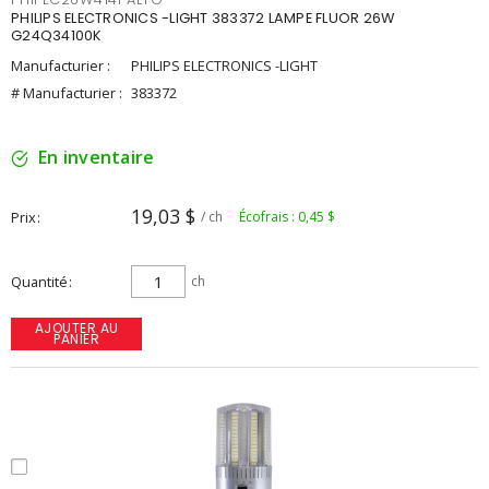
PHILIPS ELECTRONICS -LIGHT 383372 LAMPE FLUOR 26W
G24Q34100K
Manufacturier :
PHILIPS ELECTRONICS -LIGHT
# Manufacturier :
383372
En inventaire
19,03 $
Prix
/ ch
Écofrais : 0,45 $
Quantité
ch
AJOUTER AU
PANIER