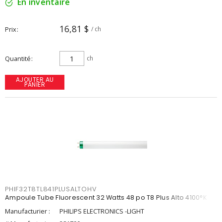
En inventaire
16,81 $
Prix
/ ch
Quantité
ch
AJOUTER AU
PANIER
PHIF32T8TL841PLUSALTOHV
Ampoule Tube Fluorescent 32 Watts 48 po T8 Plus Alto 4100°K
Manufacturier :
PHILIPS ELECTRONICS -LIGHT