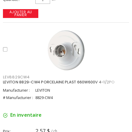
AJOUTER AU
PANIER
LEV8829CW4
LEVITON 8829-CW4 PORCELAINE PLAST 660W600V 4-1/2PO
Manufacturier :
LEVITON
# Manufacturier :
8829-CW4
En inventaire
2,57 $
Prix
/ ch