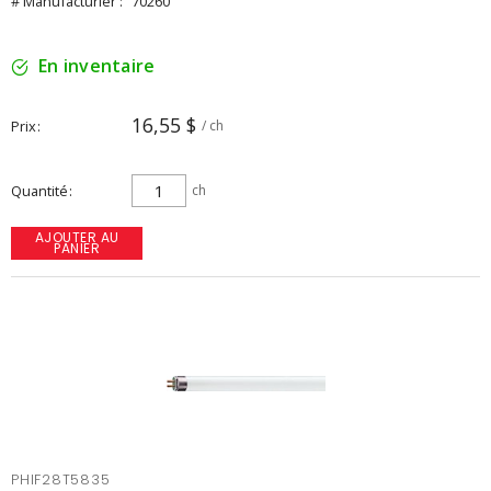
# Manufacturier :
70260
En inventaire
16,55 $
Prix
/ ch
Quantité
ch
AJOUTER AU
PANIER
PHIF28T5835