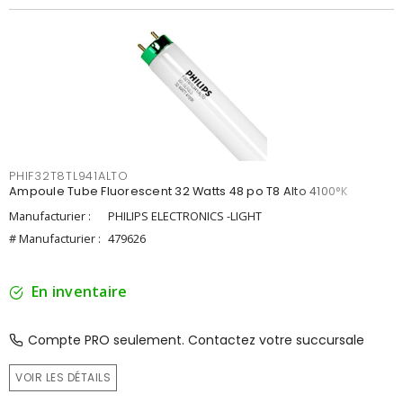
PHIF32T8TL941ALTO
Ampoule Tube Fluorescent 32 Watts 48 po T8 Alto 4100°K
Manufacturier :
PHILIPS ELECTRONICS -LIGHT
# Manufacturier :
479626
En inventaire
Compte PRO seulement. Contactez votre succursale
VOIR LES DÉTAILS