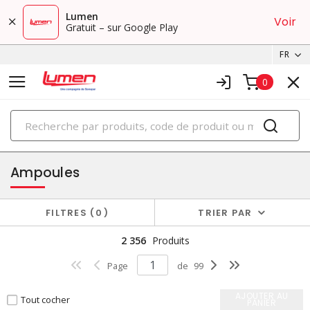
Lumen
Voir
Gratuit – sur Google Play
FR
0
PRODUITS
éclairage
Ampoules
FILTRES
0
TRIER PAR
2 356
Produits
Page
de
99
AJOUTER AU
Tout cocher
PANIER