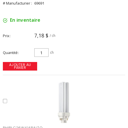
# Manufacturier :
69691
En inventaire
7,18 $
Prix
/ ch
Quantité
ch
AJOUTER AU
PANIER
PHIPLC26W414PALTO