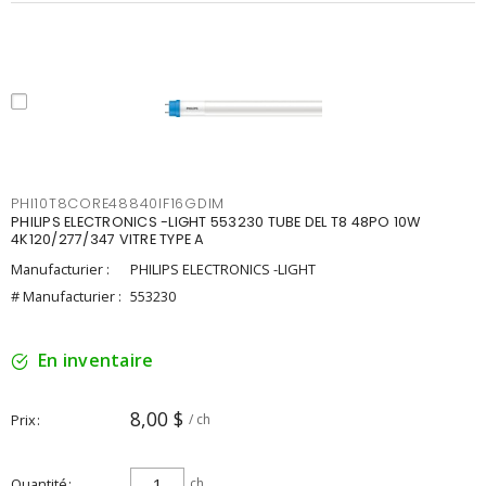
PHI10T8CORE48840IF16GDIM
PHILIPS ELECTRONICS -LIGHT 553230 TUBE DEL T8 48PO 10W
4K120/277/347 VITRE TYPE A
Manufacturier :
PHILIPS ELECTRONICS -LIGHT
# Manufacturier :
553230
En inventaire
8,00 $
Prix
/ ch
Quantité
ch