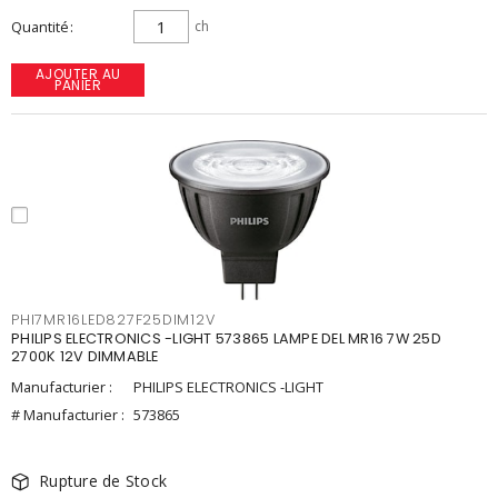
Quantité
ch
AJOUTER AU
PANIER
PHI7MR16LED827F25DIM12V
PHILIPS ELECTRONICS -LIGHT 573865 LAMPE DEL MR16 7W 25D
2700K 12V DIMMABLE
Manufacturier :
PHILIPS ELECTRONICS -LIGHT
# Manufacturier :
573865
Rupture de Stock