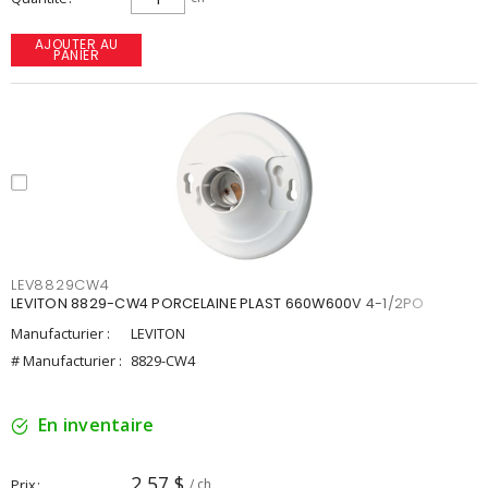
AJOUTER AU
PANIER
LEV8829CW4
LEVITON 8829-CW4 PORCELAINE PLAST 660W600V 4-1/2PO
Manufacturier :
LEVITON
# Manufacturier :
8829-CW4
En inventaire
2,57 $
Prix
/ ch