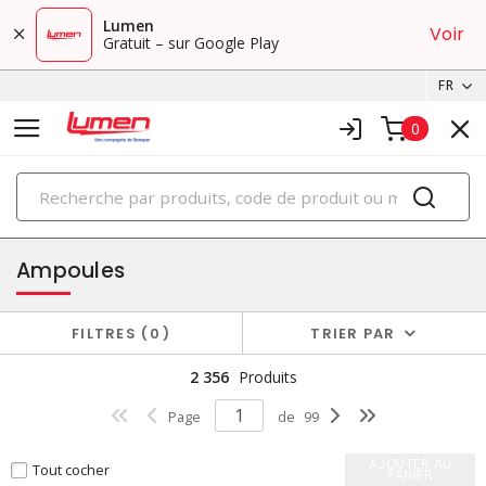
Lumen
Voir
Gratuit – sur Google Play
FR
0
PRODUITS
éclairage
Ampoules
FILTRES
0
TRIER PAR
2 356
Produits
Page
de
99
AJOUTER AU
Tout cocher
PANIER