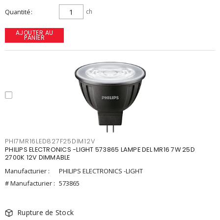
Quantité
ch
AJOUTER AU
PANIER
PHI7MR16LED827F25DIM12V
PHILIPS ELECTRONICS -LIGHT 573865 LAMPE DEL MR16 7W 25D
2700K 12V DIMMABLE
Manufacturier :
PHILIPS ELECTRONICS -LIGHT
# Manufacturier :
573865
Rupture de Stock