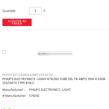
Quantité
ch
AJOUTER AU
PANIER
PHI15T8COR48840MF21G347V
PHILIPS ELECTRONICS -LIGHT 579292 TUBE DEL T8 48PO 15W 4 000K
120/347V TYPE B DLC
Manufacturier :
PHILIPS ELECTRONICS -LIGHT
# Manufacturier :
579292