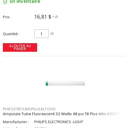
En inventaire
16,81 $
Prix
/ ch
Quantité
ch
AJOUTER AU
PANIER
PHIF32T8TL841PLUSALTOHV
Ampoule Tube Fluorescent 32 Watts 48 po T8 Plus Alto 4100°K
Manufacturier :
PHILIPS ELECTRONICS -LIGHT