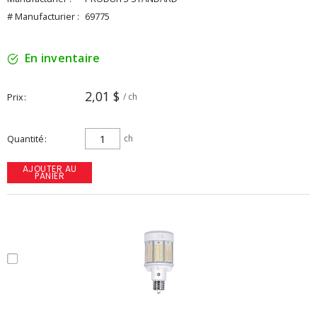
# Manufacturier :
69775
En inventaire
2,01 $
Prix
/ ch
Quantité
ch
AJOUTER AU
PANIER