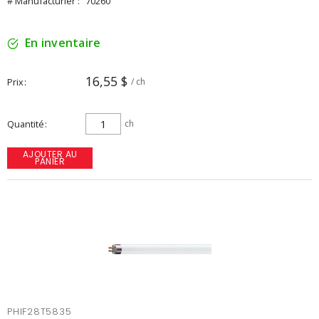
# Manufacturier :
70260
En inventaire
16,55 $
Prix
/ ch
Quantité
ch
AJOUTER AU
PANIER
PHIF28T5835