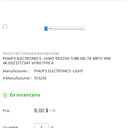
PHI10T8CORE48840IF16GDIM
PHILIPS ELECTRONICS -LIGHT 553230 TUBE DEL T8 48PO 10W
4K120/277/347 VITRE TYPE A
Manufacturier :
PHILIPS ELECTRONICS -LIGHT
# Manufacturier :
553230
En inventaire
8,00 $
Prix
/ ch
Quantité
ch