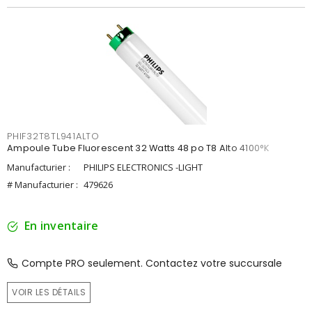
PHIF32T8TL941ALTO
Ampoule Tube Fluorescent 32 Watts 48 po T8 Alto 4100°K
Manufacturier :
PHILIPS ELECTRONICS -LIGHT
# Manufacturier :
479626
En inventaire
Compte PRO seulement. Contactez votre succursale
VOIR LES DÉTAILS