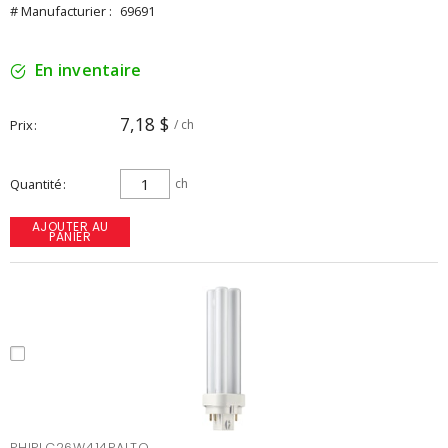
# Manufacturier :
69691
En inventaire
7,18 $
Prix
/ ch
Quantité
ch
AJOUTER AU
PANIER
PHIPLC26W414PALTO