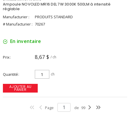
Ampoule NOVOLED MR16 DEL 7W 3000K 500LM à intensité
réglable
Manufacturier :
PRODUITS STANDARD
# Manufacturier :
70267
En inventaire
8,67 $
Prix
/ ch
Quantité
ch
AJOUTER AU
PANIER
Page
de
99