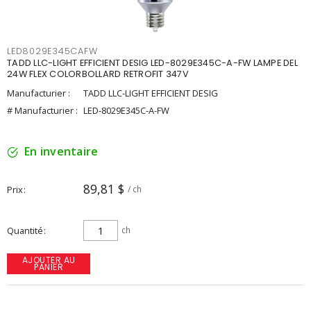
LED8029E345CAFW
TADD LLC-LIGHT EFFICIENT DESIG LED-8029E345C-A-FW LAMPE DEL
24W FLEX COLORBOLLARD RETROFIT 347V
Manufacturier :
TADD LLC-LIGHT EFFICIENT DESIG
# Manufacturier :
LED-8029E345C-A-FW
En inventaire
89,81 $
Prix
/ ch
Quantité
ch
AJOUTER AU
PANIER