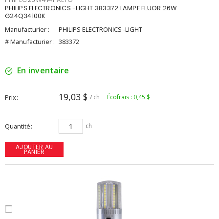
PHILIPS ELECTRONICS -LIGHT 383372 LAMPE FLUOR 26W
G24Q34100K
Manufacturier :
PHILIPS ELECTRONICS -LIGHT
# Manufacturier :
383372
En inventaire
19,03 $
Prix
/ ch
Écofrais : 0,45 $
Quantité
ch
AJOUTER AU
PANIER