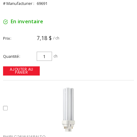
# Manufacturier :
69691
En inventaire
7,18 $
Prix
/ ch
Quantité
ch
AJOUTER AU
PANIER
PHIPLC26W414PALTO