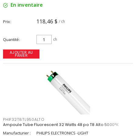
En inventaire
118,46 $
Prix
/ ch
Quantité
ch
AJOUTER AU
PANIER
PHIF32T8TL950ALTO
Ampoule Tube Fluorescent 32 Watts 48 po T8 Alto 5000°K
Manufacturier :
PHILIPS ELECTRONICS -LIGHT