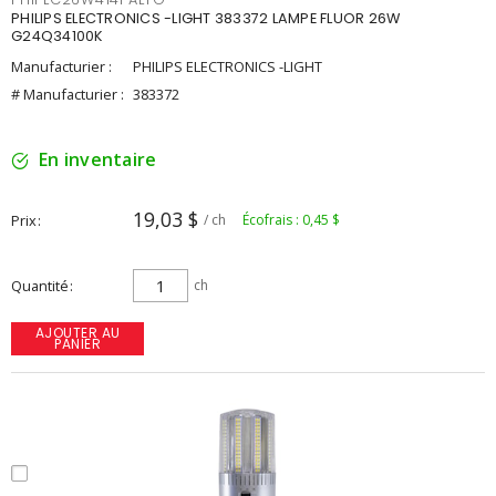
PHILIPS ELECTRONICS -LIGHT 383372 LAMPE FLUOR 26W
G24Q34100K
Manufacturier :
PHILIPS ELECTRONICS -LIGHT
# Manufacturier :
383372
En inventaire
19,03 $
Prix
/ ch
Écofrais : 0,45 $
Quantité
ch
AJOUTER AU
PANIER