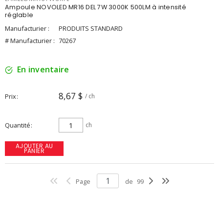
Ampoule NOVOLED MR16 DEL 7W 3000K 500LM à intensité
réglable
Manufacturier :
PRODUITS STANDARD
# Manufacturier :
70267
En inventaire
8,67 $
Prix
/ ch
Quantité
ch
AJOUTER AU
PANIER
Page
de
99