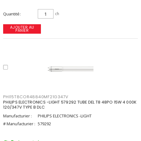
Quantité
ch
AJOUTER AU
PANIER
PHI15T8COR48840MF21G347V
PHILIPS ELECTRONICS -LIGHT 579292 TUBE DEL T8 48PO 15W 4 000K
120/347V TYPE B DLC
Manufacturier :
PHILIPS ELECTRONICS -LIGHT
# Manufacturier :
579292