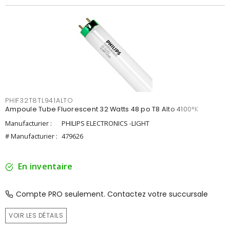
PHIF32T8TL941ALTO
Ampoule Tube Fluorescent 32 Watts 48 po T8 Alto 4100°K
Manufacturier :
PHILIPS ELECTRONICS -LIGHT
# Manufacturier :
479626
En inventaire
Compte PRO seulement. Contactez votre succursale
VOIR LES DÉTAILS