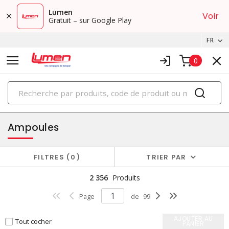
Lumen
Voir
Gratuit – sur Google Play
FR
0
PRODUITS
éclairage
Ampoules
FILTRES
0
TRIER PAR
2 356
Produits
Page
de
99
AJOUTER AU
Tout cocher
PANIER