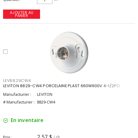
AJOUTER AU
PANIER
LEV8829CW4
LEVITON 8829-CW4 PORCELAINE PLAST 660W600V 4-1/2PO
Manufacturier :
LEVITON
# Manufacturier :
8829-CW4
En inventaire
2,57 $
Prix
/ ch