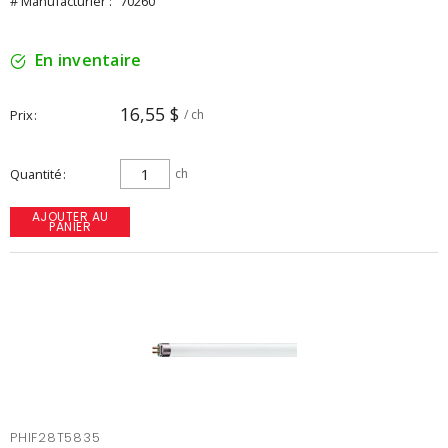
# Manufacturier :
70260
En inventaire
16,55 $
Prix
/ ch
Quantité
ch
AJOUTER AU
PANIER
PHIF28T5835