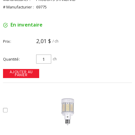
# Manufacturier :
69775
En inventaire
2,01 $
Prix
/ ch
Quantité
ch
AJOUTER AU
PANIER