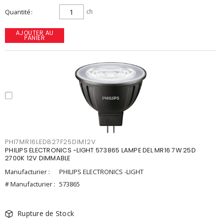
Quantité
ch
AJOUTER AU
PANIER
PHI7MR16LED827F25DIM12V
PHILIPS ELECTRONICS -LIGHT 573865 LAMPE DEL MR16 7W 25D
2700K 12V DIMMABLE
Manufacturier :
PHILIPS ELECTRONICS -LIGHT
# Manufacturier :
573865
Rupture de Stock