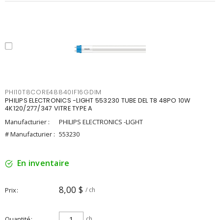
PHI10T8CORE48840IF16GDIM
PHILIPS ELECTRONICS -LIGHT 553230 TUBE DEL T8 48PO 10W
4K120/277/347 VITRE TYPE A
Manufacturier :
PHILIPS ELECTRONICS -LIGHT
# Manufacturier :
553230
En inventaire
8,00 $
Prix
/ ch
Quantité
ch