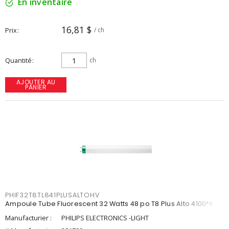
En inventaire
16,81 $
Prix
/ ch
Quantité
ch
AJOUTER AU
PANIER
PHIF32T8TL841PLUSALTOHV
Ampoule Tube Fluorescent 32 Watts 48 po T8 Plus Alto 4100°K
Manufacturier :
PHILIPS ELECTRONICS -LIGHT