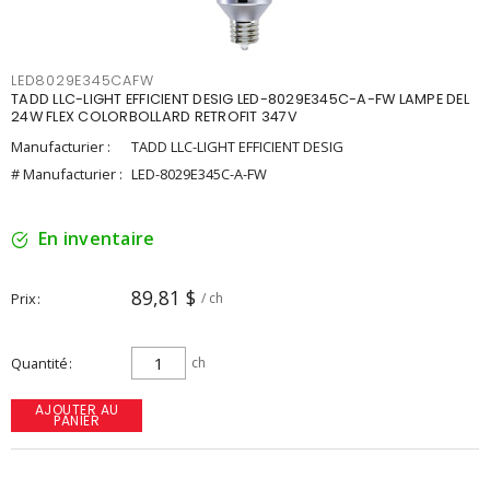
LED8029E345CAFW
TADD LLC-LIGHT EFFICIENT DESIG LED-8029E345C-A-FW LAMPE DEL
24W FLEX COLORBOLLARD RETROFIT 347V
Manufacturier :
TADD LLC-LIGHT EFFICIENT DESIG
# Manufacturier :
LED-8029E345C-A-FW
En inventaire
89,81 $
Prix
/ ch
Quantité
ch
AJOUTER AU
PANIER