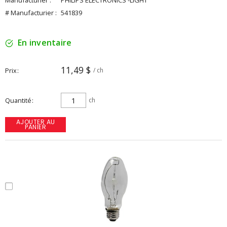
Manufacturier :
PHILIPS ELECTRONICS -LIGHT
# Manufacturier :
541839
En inventaire
11,49 $
Prix
/ ch
Quantité
ch
AJOUTER AU
PANIER