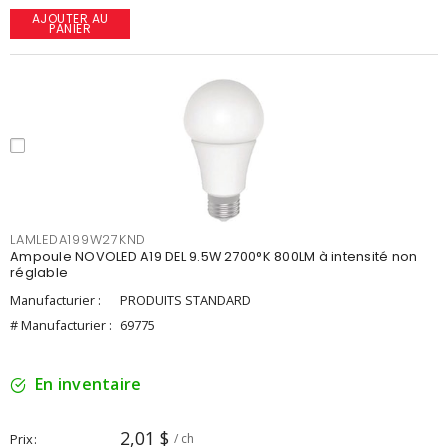
AJOUTER AU
PANIER
LAMLEDA199W27KND
Ampoule NOVOLED A19 DEL 9.5W 2700°K 800LM à intensité non
réglable
Manufacturier :
PRODUITS STANDARD
# Manufacturier :
69775
En inventaire
2,01 $
Prix
/ ch