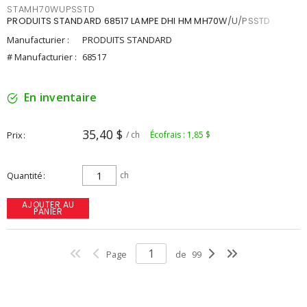
STAMH70WUPSSTD
PRODUITS STANDARD 68517 LAMPE DHI HM MH70W/U/PSSTD
Manufacturier :
PRODUITS STANDARD
# Manufacturier :
68517
En inventaire
35,40 $
Prix
/ ch
Écofrais : 1,85 $
Quantité
ch
AJOUTER AU
PANIER
Page
de
99