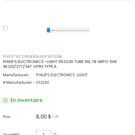
PHI10T8CORE48840IF16GDIM
PHILIPS ELECTRONICS -LIGHT 553230 TUBE DEL T8 48PO 10W
4K120/277/347 VITRE TYPE A
Manufacturier :
PHILIPS ELECTRONICS -LIGHT
# Manufacturier :
553230
En inventaire
8,00 $
Prix
/ ch
Quantité
ch