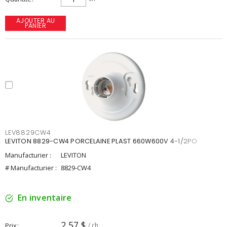
AJOUTER AU
PANIER
LEV8829CW4
LEVITON 8829-CW4 PORCELAINE PLAST 660W600V 4-1/2PO
Manufacturier :
LEVITON
# Manufacturier :
8829-CW4
En inventaire
2,57 $
Prix
/ ch