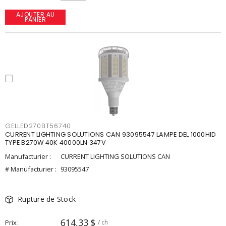
AJOUTER AU
PANIER
GELLED270BT56740
CURRENT LIGHTING SOLUTIONS CAN 93095547 LAMPE DEL 1000HID
TYPE B270W 40K 40000LN 347V
Manufacturier :
CURRENT LIGHTING SOLUTIONS CAN
# Manufacturier :
93095547
Rupture de Stock
614,33 $
Prix
/ ch