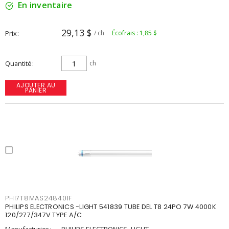
En inventaire
29,13 $
Prix
/ ch
Écofrais : 1,85 $
Quantité
ch
AJOUTER AU
PANIER
PHI7T8MAS24840IF
PHILIPS ELECTRONICS -LIGHT 541839 TUBE DEL T8 24PO 7W 4000K
120/277/347V TYPE A/C