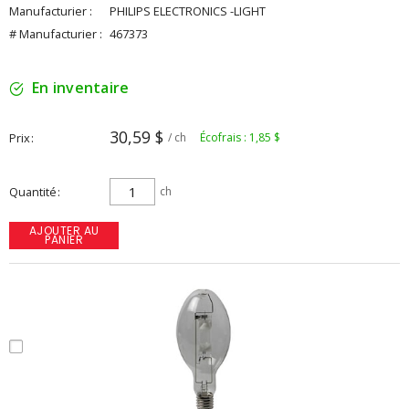
Manufacturier :
PHILIPS ELECTRONICS -LIGHT
# Manufacturier :
467373
En inventaire
30,59 $
Prix
/ ch
Écofrais : 1,85 $
Quantité
ch
AJOUTER AU
PANIER