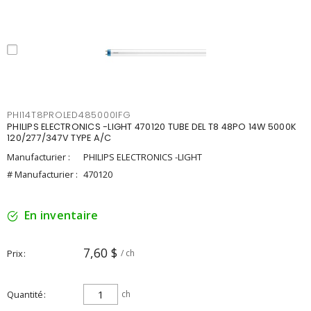
PHI14T8PROLED485000IFG
PHILIPS ELECTRONICS -LIGHT 470120 TUBE DEL T8 48PO 14W 5000K
120/277/347V TYPE A/C
Manufacturier :
PHILIPS ELECTRONICS -LIGHT
# Manufacturier :
470120
En inventaire
7,60 $
Prix
/ ch
Quantité
ch