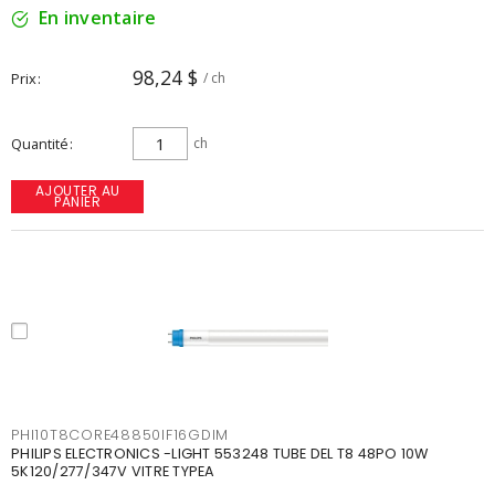
En inventaire
98,24 $
Prix
/ ch
Quantité
ch
AJOUTER AU
PANIER
PHI10T8CORE48850IF16GDIM
PHILIPS ELECTRONICS -LIGHT 553248 TUBE DEL T8 48PO 10W
5K120/277/347V VITRE TYPEA