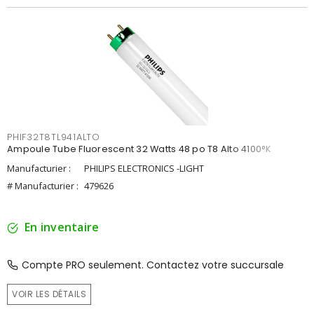
PHIF32T8TL941ALTO
Ampoule Tube Fluorescent 32 Watts 48 po T8 Alto 4100°K
Manufacturier :
PHILIPS ELECTRONICS -LIGHT
# Manufacturier :
479626
En inventaire
Compte PRO seulement. Contactez votre succursale
VOIR LES DÉTAILS