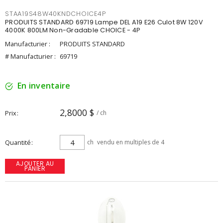
STAA19S48W40KNDCHOICE4P
PRODUITS STANDARD 69719 Lampe DEL A19 E26 Culot 8W 120V
4000K 800LM Non-Gradable CHOICE - 4P
Manufacturier :
PRODUITS STANDARD
# Manufacturier :
69719
En inventaire
2,8000 $
Prix
/ ch
Quantité
ch
vendu en multiples de 4
AJOUTER AU
PANIER