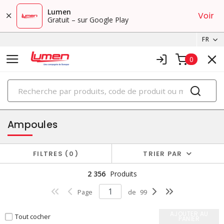
Lumen
Voir
Gratuit – sur Google Play
FR
0
PRODUITS
éclairage
Ampoules
FILTRES
0
TRIER PAR
2 356
Produits
Page
de
99
AJOUTER AU
Tout cocher
PANIER