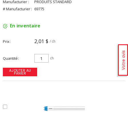
Manufacturier :
PRODUITS STANDARD
# Manufacturier :
69775
En inventaire
2,01 $
Prix
/ ch
Votre avis
Quantité
ch
AJOUTER AU
PANIER