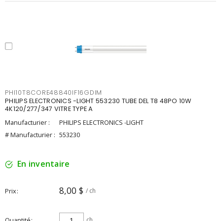
PHI10T8CORE48840IF16GDIM
PHILIPS ELECTRONICS -LIGHT 553230 TUBE DEL T8 48PO 10W
4K120/277/347 VITRE TYPE A
Manufacturier :
PHILIPS ELECTRONICS -LIGHT
# Manufacturier :
553230
En inventaire
8,00 $
Prix
/ ch
Quantité
ch