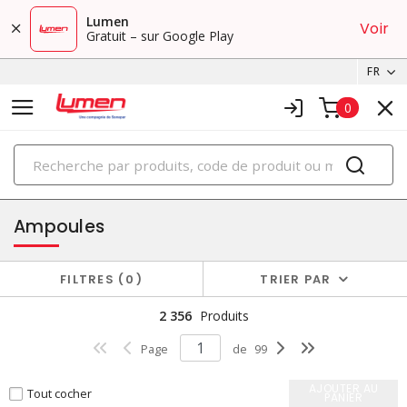
Lumen
Voir
Gratuit – sur Google Play
FR
0
PRODUITS
éclairage
Ampoules
FILTRES
0
TRIER PAR
2 356
Produits
Page
de
99
AJOUTER AU
Tout cocher
PANIER