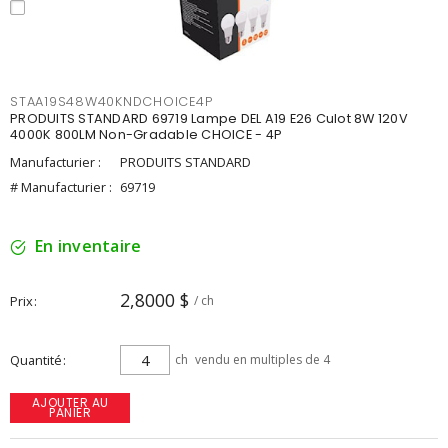
STAA19S48W40KNDCHOICE4P
PRODUITS STANDARD 69719 Lampe DEL A19 E26 Culot 8W 120V
4000K 800LM Non-Gradable CHOICE - 4P
Manufacturier :
PRODUITS STANDARD
# Manufacturier :
69719
En inventaire
2,8000 $
Prix
/ ch
Quantité
ch
vendu en multiples de 4
AJOUTER AU
PANIER