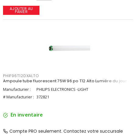
AJOUTER AU
PANIER
PHIF96T12DXALTO
Ampoule tube fluorescent 75W 96 po T12 Alto Lumière du jour
Manufacturier :
PHILIPS ELECTRONICS -LIGHT
# Manufacturier :
372821
En inventaire
Compte PRO seulement. Contactez votre succursale