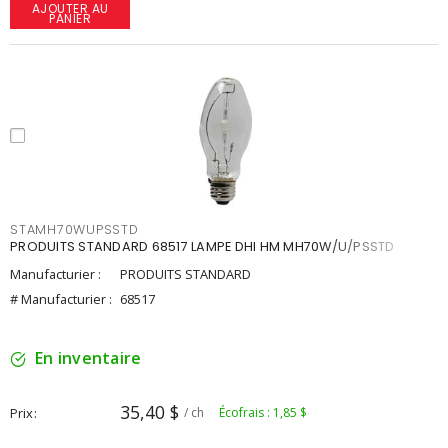
AJOUTER AU
PANIER
STAMH70WUPSSTD
PRODUITS STANDARD 68517 LAMPE DHI HM MH70W/U/PSSTD
Manufacturier :
PRODUITS STANDARD
# Manufacturier :
68517
En inventaire
35,40 $
Prix
/ ch
Écofrais : 1,85 $