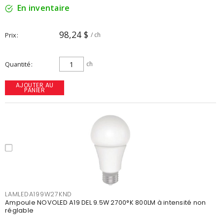
En inventaire
98,24 $
Prix
/ ch
Quantité
ch
AJOUTER AU
PANIER
LAMLEDA199W27KND
Ampoule NOVOLED A19 DEL 9.5W 2700°K 800LM à intensité non
réglable