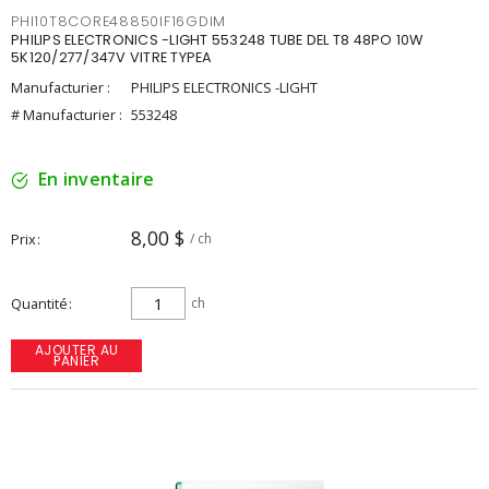
PHI10T8CORE48850IF16GDIM
PHILIPS ELECTRONICS -LIGHT 553248 TUBE DEL T8 48PO 10W
5K120/277/347V VITRE TYPEA
Manufacturier :
PHILIPS ELECTRONICS -LIGHT
# Manufacturier :
553248
En inventaire
8,00 $
Prix
/ ch
Quantité
ch
AJOUTER AU
PANIER