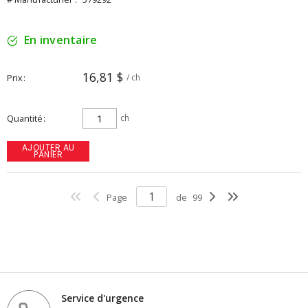
En inventaire
16,81 $
Prix
/ ch
Quantité
ch
AJOUTER AU
PANIER
Page
de
99
Service d'urgence