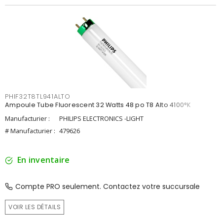
PHIF32T8TL941ALTO
Ampoule Tube Fluorescent 32 Watts 48 po T8 Alto 4100°K
Manufacturier :
PHILIPS ELECTRONICS -LIGHT
# Manufacturier :
479626
En inventaire
Compte PRO seulement. Contactez votre succursale
VOIR LES DÉTAILS