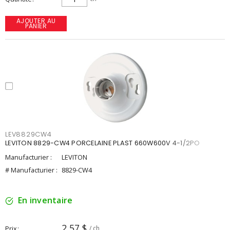
AJOUTER AU
PANIER
LEV8829CW4
LEVITON 8829-CW4 PORCELAINE PLAST 660W600V 4-1/2PO
Manufacturier :
LEVITON
# Manufacturier :
8829-CW4
En inventaire
2,57 $
Prix
/ ch