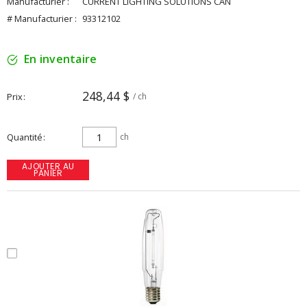
Manufacturier :
CURRENT LIGHTING SOLUTIONS CAN
# Manufacturier :
93312102
En inventaire
248,44 $
Prix
/ ch
Quantité
ch
AJOUTER AU
PANIER