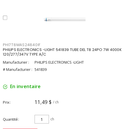
PHI7T8MAS24840IF
PHILIPS ELECTRONICS -LIGHT 541839 TUBE DEL T8 24PO 7W 4000K
120/277/347V TYPE A/C
Manufacturier :
PHILIPS ELECTRONICS -LIGHT
# Manufacturier :
541839
En inventaire
11,49 $
Prix
/ ch
Quantité
ch