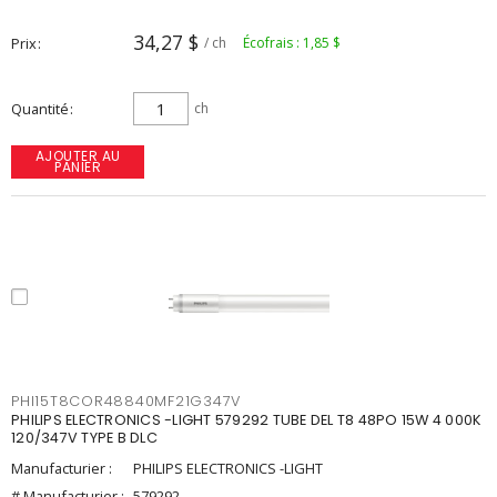
34,27 $
Prix
/ ch
Écofrais : 1,85 $
Quantité
ch
AJOUTER AU
PANIER
PHI15T8COR48840MF21G347V
PHILIPS ELECTRONICS -LIGHT 579292 TUBE DEL T8 48PO 15W 4 000K
120/347V TYPE B DLC
Manufacturier :
PHILIPS ELECTRONICS -LIGHT
# Manufacturier :
579292