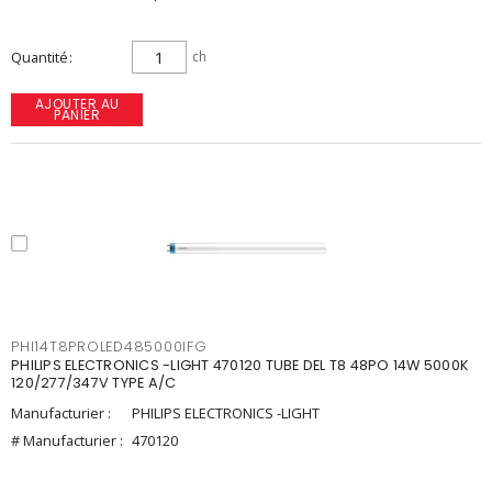
Quantité
ch
AJOUTER AU
PANIER
PHI14T8PROLED485000IFG
PHILIPS ELECTRONICS -LIGHT 470120 TUBE DEL T8 48PO 14W 5000K
120/277/347V TYPE A/C
Manufacturier :
PHILIPS ELECTRONICS -LIGHT
# Manufacturier :
470120