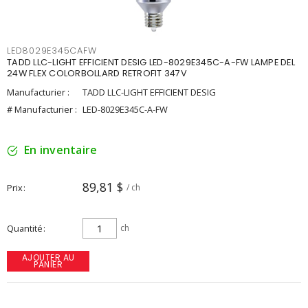
LED8029E345CAFW
TADD LLC-LIGHT EFFICIENT DESIG LED-8029E345C-A-FW LAMPE DEL
24W FLEX COLORBOLLARD RETROFIT 347V
Manufacturier :
TADD LLC-LIGHT EFFICIENT DESIG
# Manufacturier :
LED-8029E345C-A-FW
En inventaire
89,81 $
Prix
/ ch
Quantité
ch
AJOUTER AU
PANIER