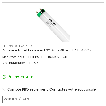
PHIF32T8TL941ALTO
Ampoule Tube Fluorescent 32 Watts 48 po T8 Alto 4100°K
Manufacturier :
PHILIPS ELECTRONICS -LIGHT
# Manufacturier :
479626
En inventaire
Compte PRO seulement. Contactez votre succursale
VOIR LES DÉTAILS