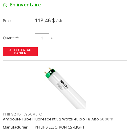
En inventaire
118,46 $
Prix
/ ch
Quantité
ch
AJOUTER AU
PANIER
PHIF32T8TL950ALTO
Ampoule Tube Fluorescent 32 Watts 48 po T8 Alto 5000°K
Manufacturier :
PHILIPS ELECTRONICS -LIGHT