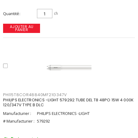
Quantité
ch
AJOUTER AU
PANIER
PHI15T8COR48840MF21G347V
PHILIPS ELECTRONICS -LIGHT 579292 TUBE DEL T8 48PO 15W 4 000K
120/347V TYPE B DLC
Manufacturier :
PHILIPS ELECTRONICS -LIGHT
# Manufacturier :
579292