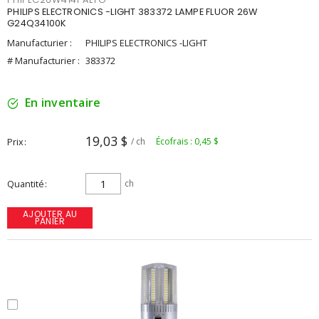
PHILIPS ELECTRONICS -LIGHT 383372 LAMPE FLUOR 26W
G24Q34100K
Manufacturier :
PHILIPS ELECTRONICS -LIGHT
# Manufacturier :
383372
En inventaire
19,03 $
Prix
/ ch
Écofrais : 0,45 $
Quantité
ch
AJOUTER AU
PANIER