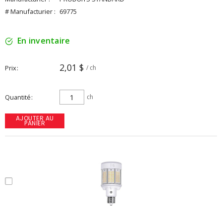
# Manufacturier :
69775
En inventaire
2,01 $
Prix
/ ch
Quantité
ch
AJOUTER AU
PANIER