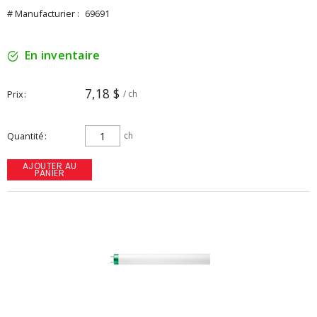
# Manufacturier :
69691
En inventaire
7,18 $
Prix
/ ch
Quantité
ch
AJOUTER AU
PANIER