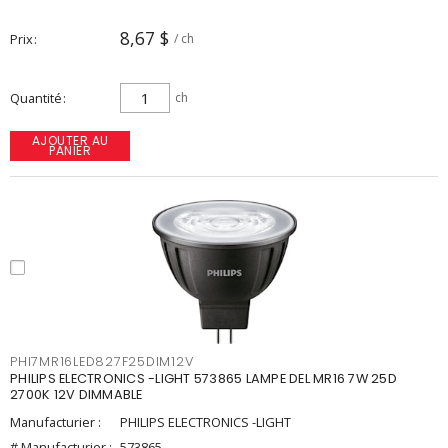
8,67 $
Prix
/ ch
Quantité
ch
AJOUTER AU
PANIER
PHI7MR16LED827F25DIM12V
PHILIPS ELECTRONICS -LIGHT 573865 LAMPE DEL MR16 7W 25D
2700K 12V DIMMABLE
Manufacturier :
PHILIPS ELECTRONICS -LIGHT
# Manufacturier :
573865