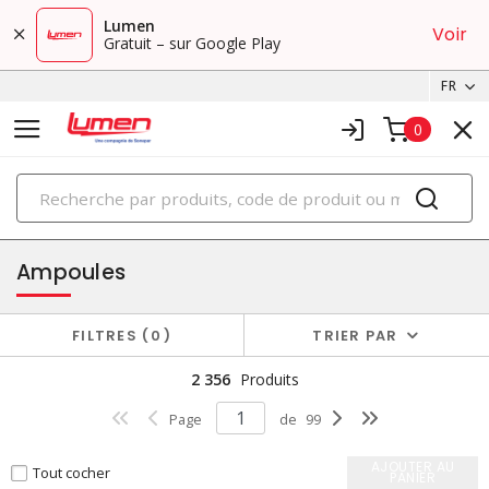
Lumen
Voir
Gratuit – sur Google Play
FR
0
PRODUITS
éclairage
Ampoules
FILTRES
0
TRIER PAR
2 356
Produits
Page
de
99
AJOUTER AU
Tout cocher
PANIER