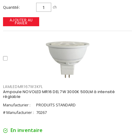
Quantité
ch
AJOUTER AU
PANIER
LAMLEDMR167W3KFL
Ampoule NOVOLED MR16 DEL 7W 3000K 500LM à intensité
réglable
Manufacturier :
PRODUITS STANDARD
# Manufacturier :
70267
En inventaire