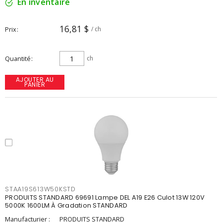
En inventaire
16,81 $
Prix
/ ch
Quantité
ch
AJOUTER AU
PANIER
STAA19S613W50KSTD
PRODUITS STANDARD 69691 Lampe DEL A19 E26 Culot 13W 120V
5000K 1600LM À Gradation STANDARD
Manufacturier :
PRODUITS STANDARD