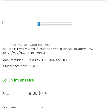
PHI10T8CORE48840IF16GDIM
PHILIPS ELECTRONICS -LIGHT 553230 TUBE DEL T8 48PO 10W
4K120/277/347 VITRE TYPE A
Manufacturier :
PHILIPS ELECTRONICS -LIGHT
# Manufacturier :
553230
En inventaire
8,00 $
Prix
/ ch
Quantité
ch