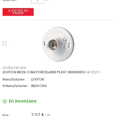
AJOUTER AU
PANIER
LEV8829CW4
LEVITON 8829-CW4 PORCELAINE PLAST 660W600V 4-1/2PO
Manufacturier :
LEVITON
# Manufacturier :
8829-CW4
En inventaire
2,57 $
Prix
/ ch