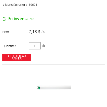
# Manufacturier :
69691
En inventaire
7,18 $
Prix
/ ch
Quantité
ch
AJOUTER AU
PANIER