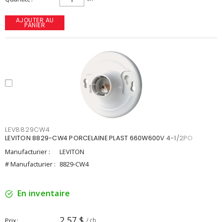
AJOUTER AU
PANIER
LEV8829CW4
LEVITON 8829-CW4 PORCELAINE PLAST 660W600V 4-1/2PO
Manufacturier :
LEVITON
# Manufacturier :
8829-CW4
En inventaire
2,57 $
Prix
/ ch