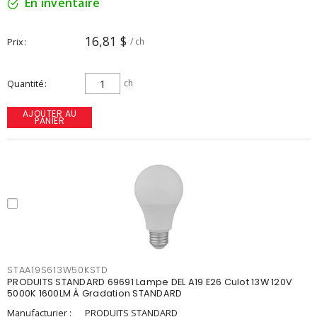
En inventaire
16,81 $
Prix
/ ch
Quantité
ch
AJOUTER AU
PANIER
STAA19S613W50KSTD
PRODUITS STANDARD 69691 Lampe DEL A19 E26 Culot 13W 120V
5000K 1600LM À Gradation STANDARD
Manufacturier :
PRODUITS STANDARD