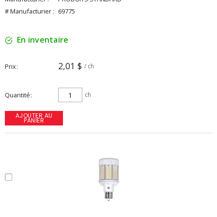
# Manufacturier :
69775
En inventaire
2,01 $
Prix
/ ch
Quantité
ch
AJOUTER AU
PANIER