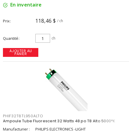
En inventaire
118,46 $
Prix
/ ch
Quantité
ch
AJOUTER AU
PANIER
PHIF32T8TL950ALTO
Ampoule Tube Fluorescent 32 Watts 48 po T8 Alto 5000°K
Manufacturier :
PHILIPS ELECTRONICS -LIGHT