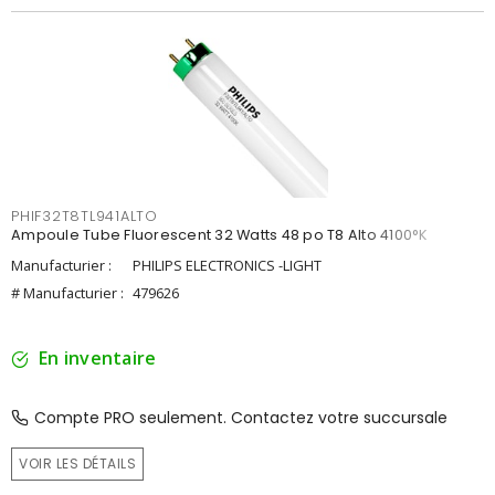
PHIF32T8TL941ALTO
Ampoule Tube Fluorescent 32 Watts 48 po T8 Alto 4100°K
Manufacturier :
PHILIPS ELECTRONICS -LIGHT
# Manufacturier :
479626
En inventaire
Compte PRO seulement. Contactez votre succursale
VOIR LES DÉTAILS