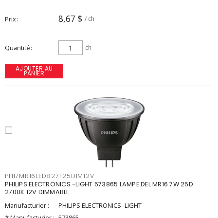
8,67 $
Prix
/ ch
Quantité
ch
AJOUTER AU
PANIER
PHI7MR16LED827F25DIM12V
PHILIPS ELECTRONICS -LIGHT 573865 LAMPE DEL MR16 7W 25D
2700K 12V DIMMABLE
Manufacturier :
PHILIPS ELECTRONICS -LIGHT
# Manufacturier :
573865