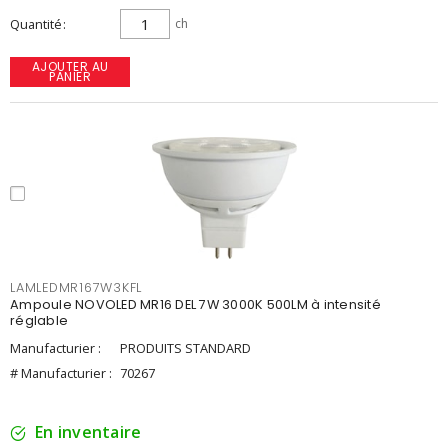
Quantité
ch
AJOUTER AU
PANIER
LAMLEDMR167W3KFL
Ampoule NOVOLED MR16 DEL 7W 3000K 500LM à intensité
réglable
Manufacturier :
PRODUITS STANDARD
# Manufacturier :
70267
En inventaire