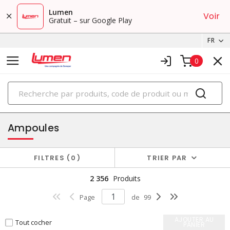
Lumen
Voir
Gratuit – sur Google Play
FR
0
PRODUITS
éclairage
Ampoules
FILTRES
0
TRIER PAR
2 356
Produits
Page
de
99
AJOUTER AU
Tout cocher
PANIER