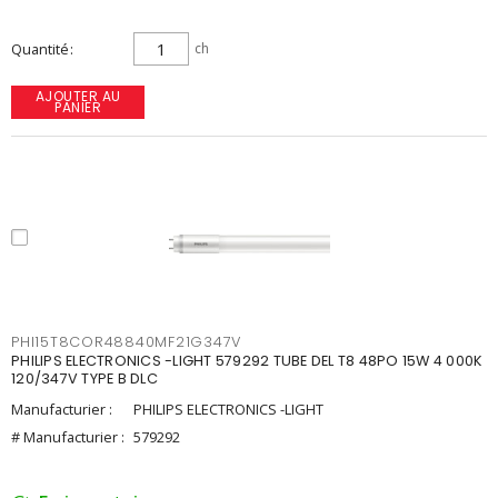
Quantité
ch
AJOUTER AU
PANIER
PHI15T8COR48840MF21G347V
PHILIPS ELECTRONICS -LIGHT 579292 TUBE DEL T8 48PO 15W 4 000K
120/347V TYPE B DLC
Manufacturier :
PHILIPS ELECTRONICS -LIGHT
# Manufacturier :
579292