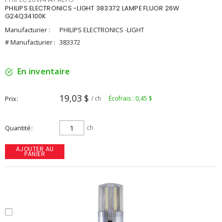
PHILIPS ELECTRONICS -LIGHT 383372 LAMPE FLUOR 26W
G24Q34100K
Manufacturier :
PHILIPS ELECTRONICS -LIGHT
# Manufacturier :
383372
En inventaire
19,03 $
Prix
/ ch
Écofrais : 0,45 $
Quantité
ch
AJOUTER AU
PANIER