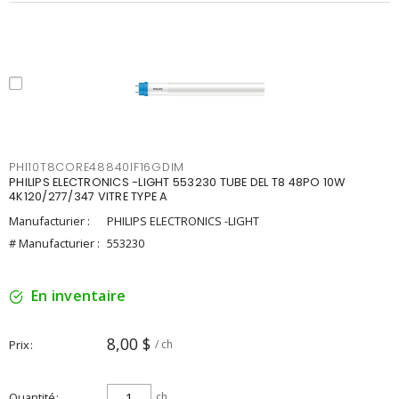
PHI10T8CORE48840IF16GDIM
PHILIPS ELECTRONICS -LIGHT 553230 TUBE DEL T8 48PO 10W
4K120/277/347 VITRE TYPE A
Manufacturier :
PHILIPS ELECTRONICS -LIGHT
# Manufacturier :
553230
En inventaire
8,00 $
Prix
/ ch
Quantité
ch