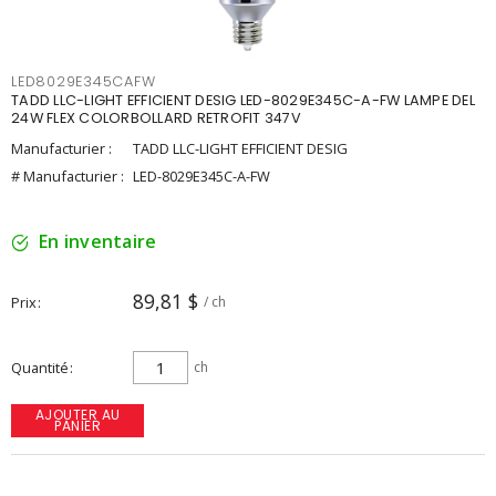
LED8029E345CAFW
TADD LLC-LIGHT EFFICIENT DESIG LED-8029E345C-A-FW LAMPE DEL
24W FLEX COLORBOLLARD RETROFIT 347V
Manufacturier :
TADD LLC-LIGHT EFFICIENT DESIG
# Manufacturier :
LED-8029E345C-A-FW
En inventaire
89,81 $
Prix
/ ch
Quantité
ch
AJOUTER AU
PANIER