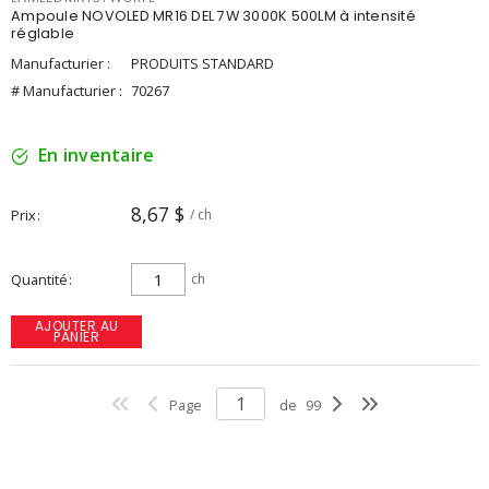
Ampoule NOVOLED MR16 DEL 7W 3000K 500LM à intensité
réglable
Manufacturier :
PRODUITS STANDARD
# Manufacturier :
70267
En inventaire
8,67 $
Prix
/ ch
Quantité
ch
AJOUTER AU
PANIER
Page
de
99