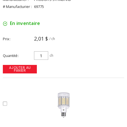
# Manufacturier :
69775
En inventaire
2,01 $
Prix
/ ch
Quantité
ch
AJOUTER AU
PANIER