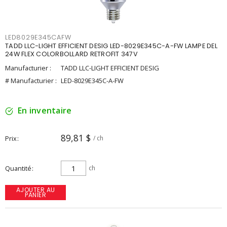
LED8029E345CAFW
TADD LLC-LIGHT EFFICIENT DESIG LED-8029E345C-A-FW LAMPE DEL
24W FLEX COLORBOLLARD RETROFIT 347V
Manufacturier :
TADD LLC-LIGHT EFFICIENT DESIG
# Manufacturier :
LED-8029E345C-A-FW
En inventaire
89,81 $
Prix
/ ch
Quantité
ch
AJOUTER AU
PANIER