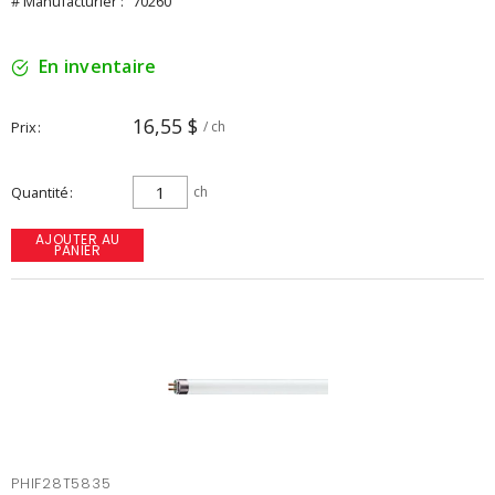
# Manufacturier :
70260
En inventaire
16,55 $
Prix
/ ch
Quantité
ch
AJOUTER AU
PANIER
PHIF28T5835