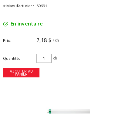
# Manufacturier :
69691
En inventaire
7,18 $
Prix
/ ch
Quantité
ch
AJOUTER AU
PANIER