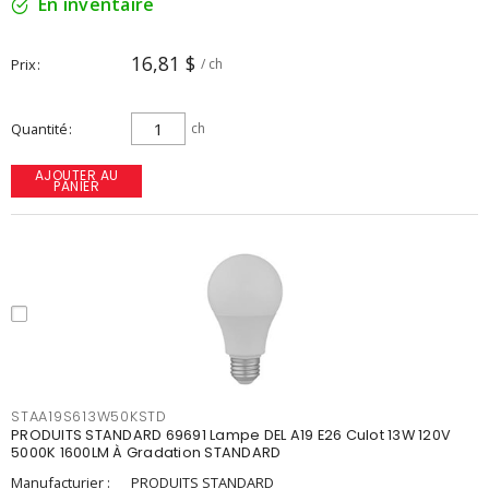
En inventaire
16,81 $
Prix
/ ch
Quantité
ch
AJOUTER AU
PANIER
STAA19S613W50KSTD
PRODUITS STANDARD 69691 Lampe DEL A19 E26 Culot 13W 120V
5000K 1600LM À Gradation STANDARD
Manufacturier :
PRODUITS STANDARD