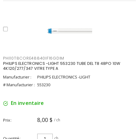
PHI10T8CORE48840IF16GDIM
PHILIPS ELECTRONICS -LIGHT 553230 TUBE DEL T8 48PO 10W
4K120/277/347 VITRE TYPE A
Manufacturier :
PHILIPS ELECTRONICS -LIGHT
# Manufacturier :
553230
En inventaire
8,00 $
Prix
/ ch
Quantité
ch