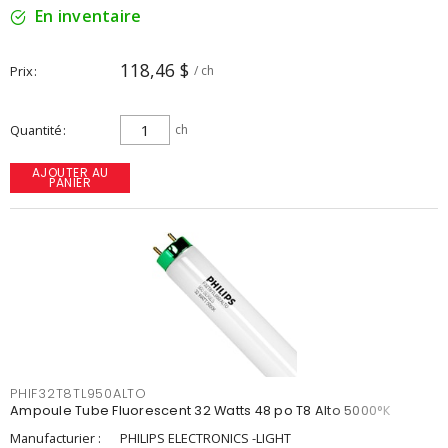
En inventaire
118,46 $
Prix
/ ch
Quantité
ch
AJOUTER AU
PANIER
PHIF32T8TL950ALTO
Ampoule Tube Fluorescent 32 Watts 48 po T8 Alto 5000°K
Manufacturier :
PHILIPS ELECTRONICS -LIGHT