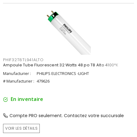
PHIF32T8TL941ALTO
Ampoule Tube Fluorescent 32 Watts 48 po T8 Alto 4100°K
Manufacturier :
PHILIPS ELECTRONICS -LIGHT
# Manufacturier :
479626
En inventaire
Compte PRO seulement. Contactez votre succursale
VOIR LES DÉTAILS