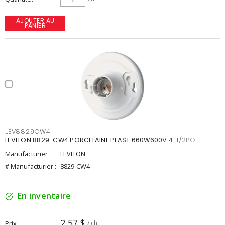
AJOUTER AU
PANIER
LEV8829CW4
LEVITON 8829-CW4 PORCELAINE PLAST 660W600V 4-1/2PO
Manufacturier :
LEVITON
# Manufacturier :
8829-CW4
En inventaire
2,57 $
Prix
/ ch