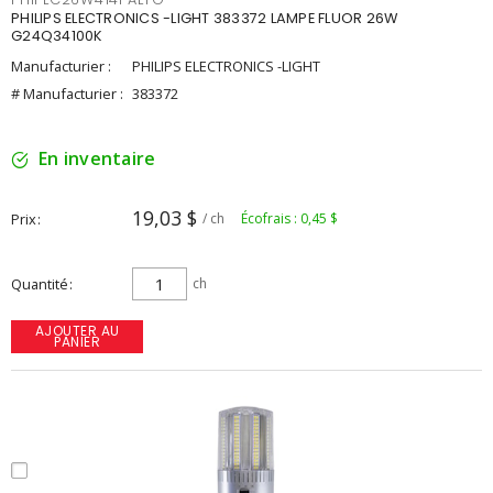
PHILIPS ELECTRONICS -LIGHT 383372 LAMPE FLUOR 26W
G24Q34100K
Manufacturier :
PHILIPS ELECTRONICS -LIGHT
# Manufacturier :
383372
En inventaire
19,03 $
Prix
/ ch
Écofrais : 0,45 $
Quantité
ch
AJOUTER AU
PANIER