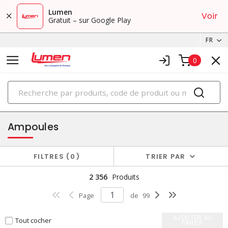
Lumen
Voir
Gratuit – sur Google Play
FR
0
PRODUITS
éclairage
Ampoules
FILTRES
0
TRIER PAR
2 356
Produits
Page
de
99
AJOUTER AU
Tout cocher
PANIER