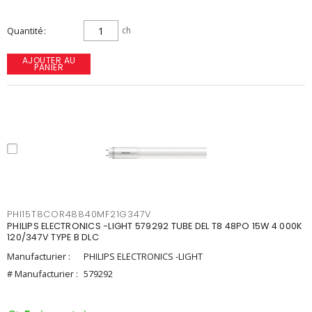
Quantité
ch
AJOUTER AU
PANIER
PHI15T8COR48840MF21G347V
PHILIPS ELECTRONICS -LIGHT 579292 TUBE DEL T8 48PO 15W 4 000K
120/347V TYPE B DLC
Manufacturier :
PHILIPS ELECTRONICS -LIGHT
# Manufacturier :
579292