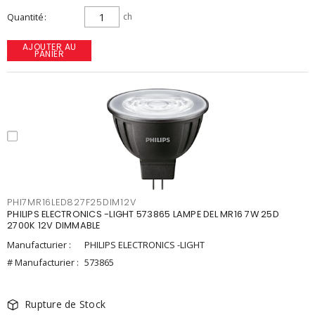
Quantité
ch
AJOUTER AU
PANIER
PHI7MR16LED827F25DIM12V
PHILIPS ELECTRONICS -LIGHT 573865 LAMPE DEL MR16 7W 25D
2700K 12V DIMMABLE
Manufacturier :
PHILIPS ELECTRONICS -LIGHT
# Manufacturier :
573865
Rupture de Stock