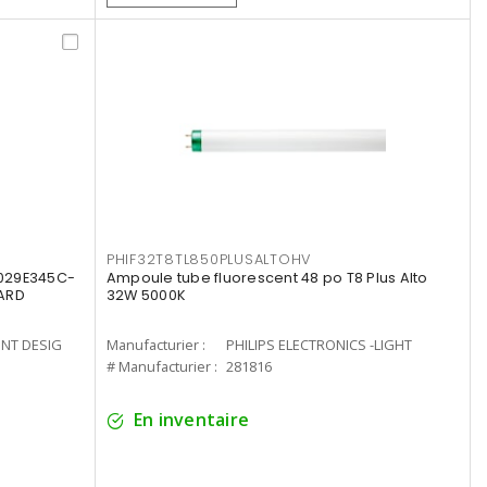
PHIF32T8TL850PLUSALTOHV
8029E345C-
Ampoule tube fluorescent 48 po T8 Plus Alto
LARD
32W 5000K
ENT DESIG
Manufacturier :
PHILIPS ELECTRONICS -LIGHT
# Manufacturier :
281816
En inventaire