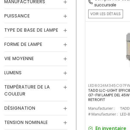
MANUFACTURIERS
succursale
VOIR LES DÉTAILS
PUISSANCE
TYPE DE BASE DE LAMPE
FORME DE LAMPE
VIE MOYENNE
LUMENS
LED8024M345CG7F
TEMPÉRATURE DE LA
TADD LLC-LIGHT EFFIC
COULEUR
G7-FW LAMPE DEL 45W
RETROFIT
DÉSIGNATION
Manufacturier :
TADD 
# Manufacturier :
LED-
TENSION NOMINALE
En inventaire