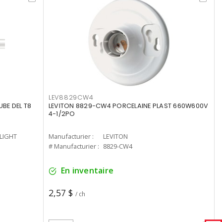
LEV8829CW4
UBE DEL T8
LEVITON 8829-CW4 PORCELAINE PLAST 660W600V
4-1/2PO
-LIGHT
Manufacturier :
LEVITON
# Manufacturier :
8829-CW4
En inventaire
2,57 $
/ ch