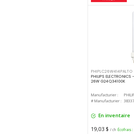
PHIPLC26W414PALTO
PHILIPS ELECTRONICS 
26W G24Q34100K
Manufacturier :
PHILI
# Manufacturier :
3833
En inventaire
19,03 $
/ ch
Écofrais :