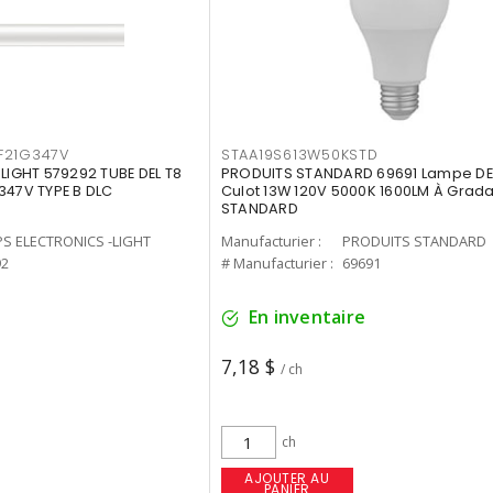
F21G347V
STAA19S613W50KSTD
-LIGHT 579292 TUBE DEL T8
PRODUITS STANDARD 69691 Lampe DEL
347V TYPE B DLC
Culot 13W 120V 5000K 1600LM À Grada
STANDARD
PS ELECTRONICS -LIGHT
Manufacturier :
PRODUITS STANDARD
92
# Manufacturier :
69691
En inventaire
7,18 $
/ ch
ch
AJOUTER AU
PANIER