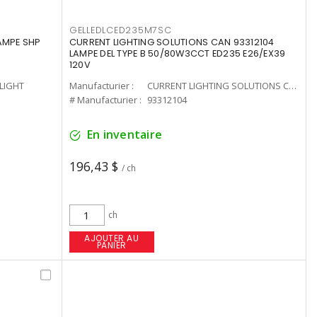
GELLEDLCED235M7SC
LAMPE SHP
CURRENT LIGHTING SOLUTIONS CAN 93312104
LAMPE DEL TYPE B 50/80W3CCT ED235 E26/EX39
120V
-LIGHT
Manufacturier :
CURRENT LIGHTING SOLUTIONS CAN
# Manufacturier :
93312104
En inventaire
196,43 $
/ ch
ch
AJOUTER AU
PANIER