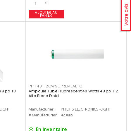
ch
Votre avis
AJOUTER AU
PANIER
PHIF40T12CWSUPREMEALTO
48 po T8
Ampoule Tube Fluorescent 40 Watts 48 po T12
Alto Blanc Froid
-LIGHT
Manufacturier :
PHILIPS ELECTRONICS -LIGHT
# Manufacturier :
423889
En inventaire