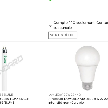
Compte PRO seulement. Contac
succursale
VOIR LES DÉTAILS
G5ELUME
LAMLEDA199W27KND
69289 FLUORESCENT
Ampoule NOVOLED A19 DEL 9.5W 2700
G5/ELUME
intensité non réglable