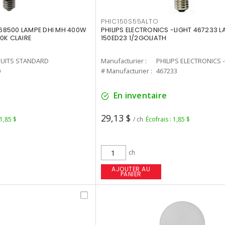
PHIC150S55ALTO
68500 LAMPE DHI MH 400W
PHILIPS ELECTRONICS -LIGHT 467233 
0K CLAIRE
150ED23 1/2GOLIATH
UITS STANDARD
Manufacturier :
PHILIPS ELECTRONICS 
0
# Manufacturier :
467233
En inventaire
29,13 $
 1,85 $
/ ch
Écofrais : 1,85 $
ch
AJOUTER AU
PANIER