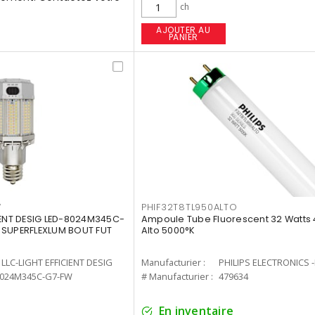
ch
AJOUTER AU
PANIER
W
PHIF32T8TL950ALTO
IENT DESIG LED-8024M345C-
Ampoule Tube Fluorescent 32 Watts 
 SUPERFLEXLUM BOUT FUT
Alto 5000°K
LLC-LIGHT EFFICIENT DESIG
Manufacturier :
PHILIPS ELECTRONICS 
8024M345C-G7-FW
# Manufacturier :
479634
En inventaire