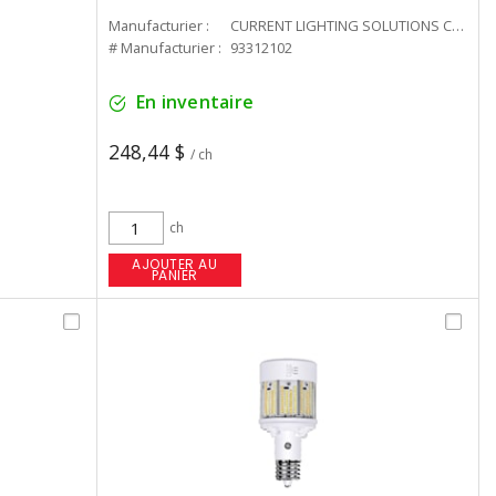
Manufacturier :
CURRENT LIGHTING SOLUTIONS CAN
# Manufacturier :
93312102
En inventaire
248,44 $
/ ch
ch
AJOUTER AU
PANIER