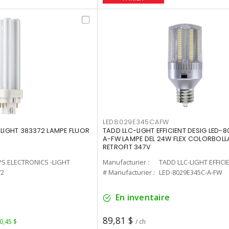
LED8029E345CAFW
-LIGHT 383372 LAMPE FLUOR
TADD LLC-LIGHT EFFICIENT DESIG LED-
A-FW LAMPE DEL 24W FLEX COLORBOL
RETROFIT 347V
PS ELECTRONICS -LIGHT
Manufacturier :
TADD LLC-LIGHT EFFICI
72
# Manufacturier :
LED-8029E345C-A-FW
En inventaire
89,81 $
 0,45 $
/ ch