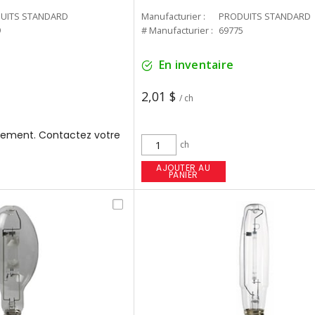
UITS STANDARD
Manufacturier :
PRODUITS STANDARD
9
# Manufacturier :
69775
En inventaire
2,01 $
/ ch
ement. Contactez votre
ch
AJOUTER AU
PANIER