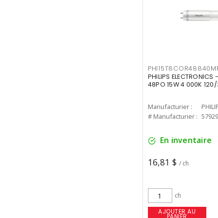
PHI15T8COR48840M
PHILIPS ELECTRONICS 
48PO 15W 4 000K 120/
Manufacturier :
PHILI
# Manufacturier :
5792
En inventaire
16,81 $
/ ch
ch
AJOUTER AU
PANIER