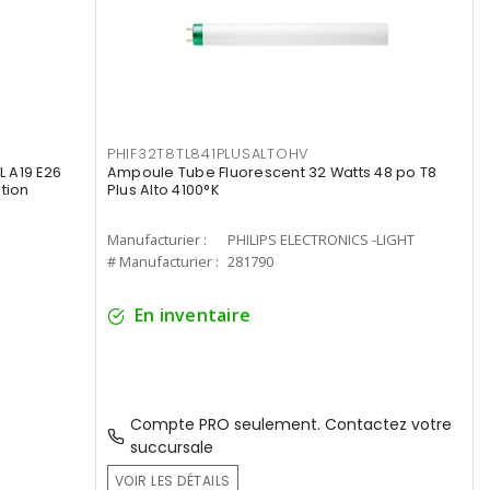
PHIF32T8TL841PLUSALTOHV
 A19 E26
Ampoule Tube Fluorescent 32 Watts 48 po T8
tion
Plus Alto 4100°K
Manufacturier :
PHILIPS ELECTRONICS -LIGHT
# Manufacturier :
281790
En inventaire
Compte PRO seulement. Contactez votre
succursale
VOIR LES DÉTAILS