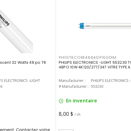
PHI10T8CORE48840IF16GDIM
cent 32 Watts 48 po T8
PHILIPS ELECTRONICS -LIGHT 553230 T
48PO 10W 4K120/277/347 VITRE TYPE A
PS ELECTRONICS -LIGHT
Manufacturier :
PHILIPS ELECTRONICS 
26
# Manufacturier :
553230
En inventaire
8,00 $
/ ch
ement. Contactez votre