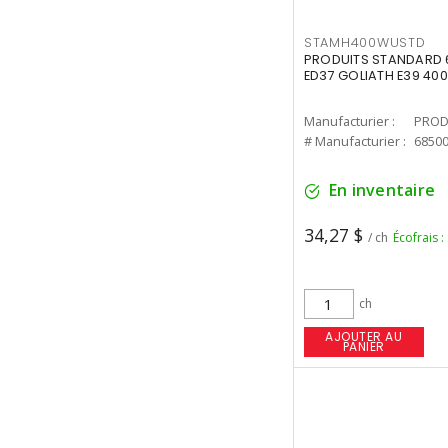
STAMH400WUSTD
PRODUITS STANDARD 
ED37 GOLIATH E39 400
Manufacturier :
PROD
# Manufacturier :
6850
En inventaire
34,27 $
/ ch
Écofrais :
ch
AJOUTER AU
PANIER