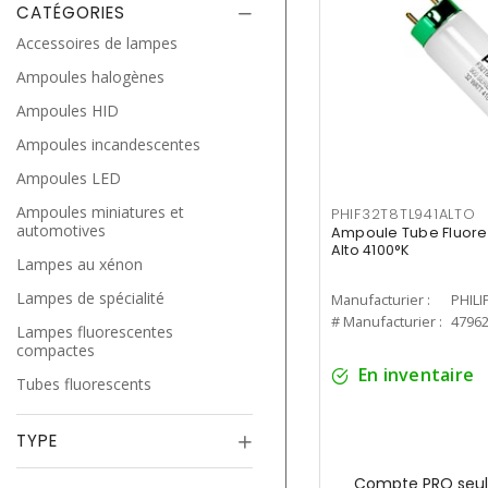
CATÉGORIES
Accessoires de lampes
Ampoules halogènes
Ampoules HID
Ampoules incandescentes
Ampoules LED
Ampoules miniatures et
PHIF32T8TL941ALTO
automotives
Ampoule Tube Fluores
Alto 4100°K
Lampes au xénon
Lampes de spécialité
Manufacturier :
PHILI
# Manufacturier :
4796
Lampes fluorescentes
compactes
En inventaire
Tubes fluorescents
TYPE
Compte PRO seul