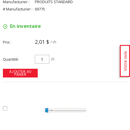
Manufacturier :
PRODUITS STANDARD
# Manufacturier :
69775
En inventaire
2,01 $
Prix
/ ch
Votre avis
Quantité
ch
AJOUTER AU
PANIER