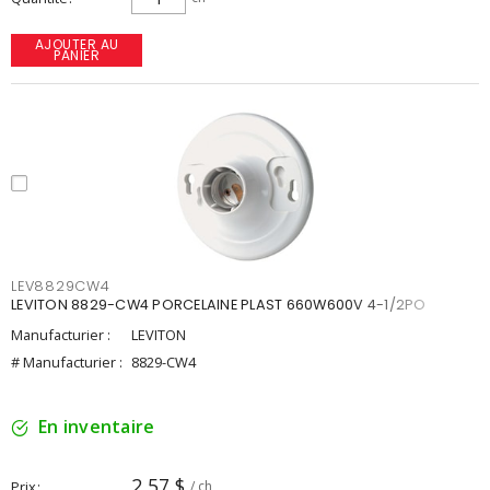
AJOUTER AU
PANIER
LEV8829CW4
LEVITON 8829-CW4 PORCELAINE PLAST 660W600V 4-1/2PO
Manufacturier :
LEVITON
# Manufacturier :
8829-CW4
En inventaire
2,57 $
Prix
/ ch