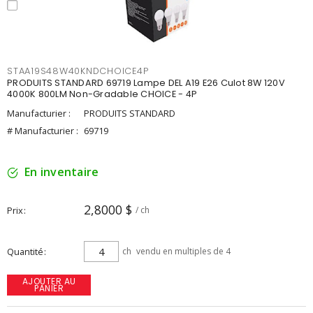
STAA19S48W40KNDCHOICE4P
PRODUITS STANDARD 69719 Lampe DEL A19 E26 Culot 8W 120V
4000K 800LM Non-Gradable CHOICE - 4P
Manufacturier :
PRODUITS STANDARD
# Manufacturier :
69719
En inventaire
2,8000 $
Prix
/ ch
Quantité
ch
vendu en multiples de 4
AJOUTER AU
PANIER