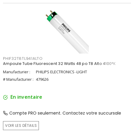
PHIF32T8TL941ALTO
Ampoule Tube Fluorescent 32 Watts 48 po T8 Alto 4100°K
Manufacturier :
PHILIPS ELECTRONICS -LIGHT
# Manufacturier :
479626
En inventaire
Compte PRO seulement. Contactez votre succursale
VOIR LES DÉTAILS