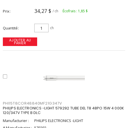
34,27 $
Prix
/ ch
Écofrais : 1,85 $
Quantité
ch
AJOUTER AU
PANIER
PHI15T8COR48840MF21G347V
PHILIPS ELECTRONICS -LIGHT 579292 TUBE DEL T8 48PO 15W 4 000K
120/347V TYPE B DLC
Manufacturier :
PHILIPS ELECTRONICS -LIGHT
# Manufacturier :
579292