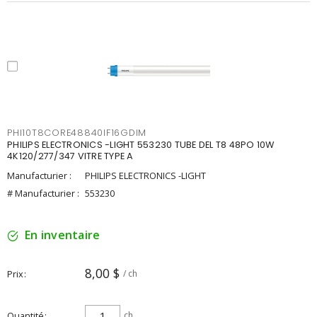
PHI10T8CORE48840IF16GDIM
PHILIPS ELECTRONICS -LIGHT 553230 TUBE DEL T8 48PO 10W
4K120/277/347 VITRE TYPE A
Manufacturier :
PHILIPS ELECTRONICS -LIGHT
# Manufacturier :
553230
En inventaire
8,00 $
Prix
/ ch
Quantité
ch