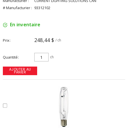
Manufacturier :
CURRENT LIGHTING SOLUTIONS CAN
# Manufacturier :
93312102
En inventaire
248,44 $
Prix
/ ch
Quantité
ch
AJOUTER AU
PANIER