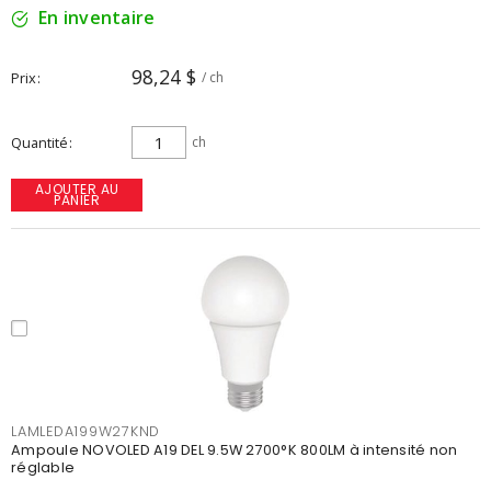
En inventaire
98,24 $
Prix
/ ch
Quantité
ch
AJOUTER AU
PANIER
LAMLEDA199W27KND
Ampoule NOVOLED A19 DEL 9.5W 2700°K 800LM à intensité non
réglable