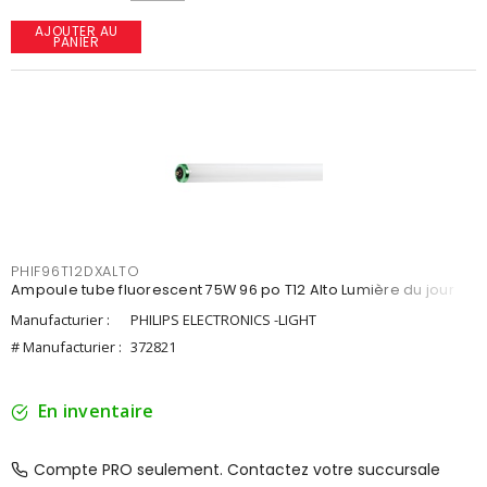
AJOUTER AU
PANIER
PHIF96T12DXALTO
Ampoule tube fluorescent 75W 96 po T12 Alto Lumière du jour
Manufacturier :
PHILIPS ELECTRONICS -LIGHT
# Manufacturier :
372821
En inventaire
Compte PRO seulement. Contactez votre succursale