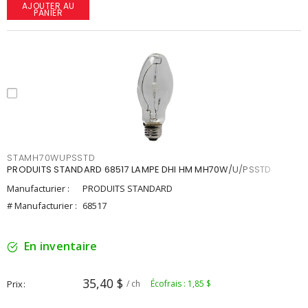
AJOUTER AU
PANIER
STAMH70WUPSSTD
PRODUITS STANDARD 68517 LAMPE DHI HM MH70W/U/PSSTD
Manufacturier :
PRODUITS STANDARD
# Manufacturier :
68517
En inventaire
35,40 $
Prix
/ ch
Écofrais : 1,85 $