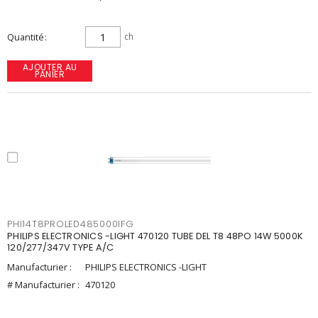
Quantité
ch
AJOUTER AU
PANIER
PHI14T8PROLED485000IFG
PHILIPS ELECTRONICS -LIGHT 470120 TUBE DEL T8 48PO 14W 5000K
120/277/347V TYPE A/C
Manufacturier :
PHILIPS ELECTRONICS -LIGHT
# Manufacturier :
470120