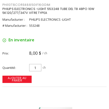
PHI10T8CORE48850IF16GDIM
PHILIPS ELECTRONICS -LIGHT 553248 TUBE DEL T8 48PO 10W
5K120/277/347V VITRE TYPEA
Manufacturier :
PHILIPS ELECTRONICS -LIGHT
# Manufacturier :
553248
En inventaire
8,00 $
Prix
/ ch
Quantité
ch
AJOUTER AU
PANIER