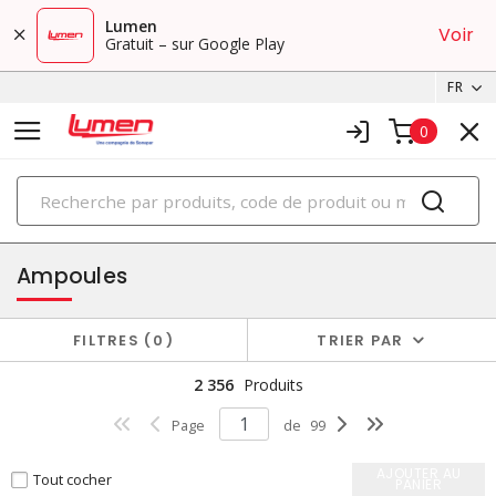
Lumen
Voir
Gratuit – sur Google Play
FR
0
PRODUITS
éclairage
Ampoules
FILTRES
0
TRIER PAR
2 356
Produits
Page
de
99
AJOUTER AU
Tout cocher
PANIER