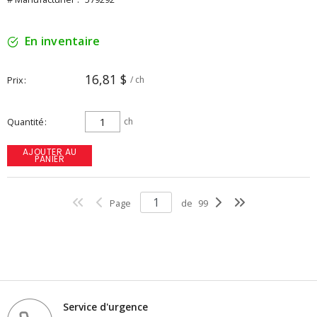
En inventaire
16,81 $
Prix
/ ch
Quantité
ch
AJOUTER AU
PANIER
Page
de
99
Service d'urgence