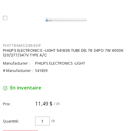
PHI7T8MAS24840IF
PHILIPS ELECTRONICS -LIGHT 541839 TUBE DEL T8 24PO 7W 4000K
120/277/347V TYPE A/C
Manufacturier :
PHILIPS ELECTRONICS -LIGHT
# Manufacturier :
541839
En inventaire
11,49 $
Prix
/ ch
Quantité
ch