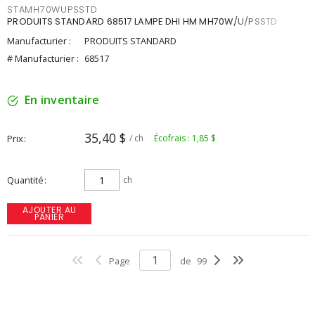
STAMH70WUPSSTD
PRODUITS STANDARD 68517 LAMPE DHI HM MH70W/U/PSSTD
Manufacturier :
PRODUITS STANDARD
# Manufacturier :
68517
En inventaire
35,40 $
Prix
/ ch
Écofrais : 1,85 $
Quantité
ch
AJOUTER AU
PANIER
Page
de
99