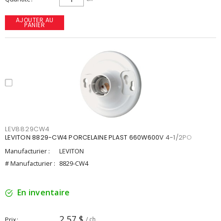
AJOUTER AU
PANIER
LEV8829CW4
LEVITON 8829-CW4 PORCELAINE PLAST 660W600V 4-1/2PO
Manufacturier :
LEVITON
# Manufacturier :
8829-CW4
En inventaire
2,57 $
Prix
/ ch