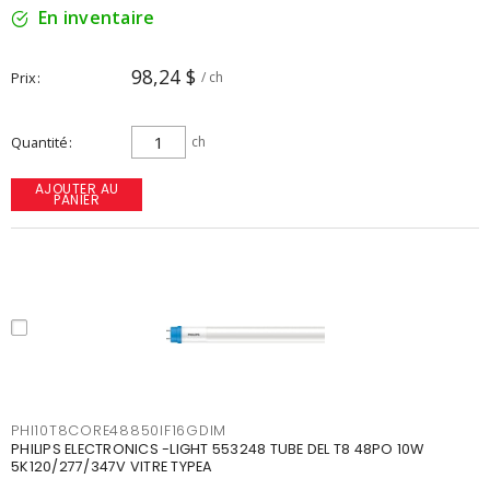
En inventaire
98,24 $
Prix
/ ch
Quantité
ch
AJOUTER AU
PANIER
PHI10T8CORE48850IF16GDIM
PHILIPS ELECTRONICS -LIGHT 553248 TUBE DEL T8 48PO 10W
5K120/277/347V VITRE TYPEA