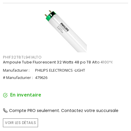
PHIF32T8TL941ALTO
Ampoule Tube Fluorescent 32 Watts 48 po T8 Alto 4100°K
Manufacturier :
PHILIPS ELECTRONICS -LIGHT
# Manufacturier :
479626
En inventaire
Compte PRO seulement. Contactez votre succursale
VOIR LES DÉTAILS