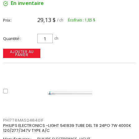
En inventaire
29,13 $
Prix
/ ch
Écofrais : 1,85 $
Quantité
ch
AJOUTER AU
PANIER
PHI7T8MAS24840IF
PHILIPS ELECTRONICS -LIGHT 541839 TUBE DEL T8 24PO 7W 4000K
120/277/347V TYPE A/C