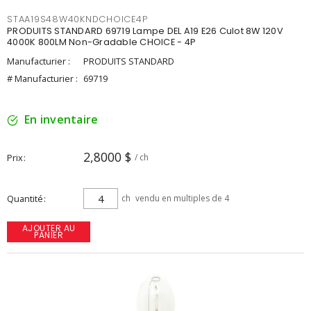
STAA19S48W40KNDCHOICE4P
PRODUITS STANDARD 69719 Lampe DEL A19 E26 Culot 8W 120V
4000K 800LM Non-Gradable CHOICE - 4P
Manufacturier :
PRODUITS STANDARD
# Manufacturier :
69719
En inventaire
2,8000 $
Prix
/ ch
Quantité
ch
vendu en multiples de 4
AJOUTER AU
PANIER