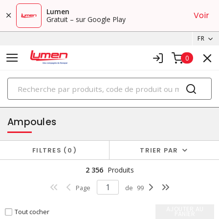
Lumen
Voir
Gratuit – sur Google Play
FR
0
PRODUITS
éclairage
Ampoules
FILTRES
0
TRIER PAR
2 356
Produits
Page
de
99
AJOUTER AU
Tout cocher
PANIER