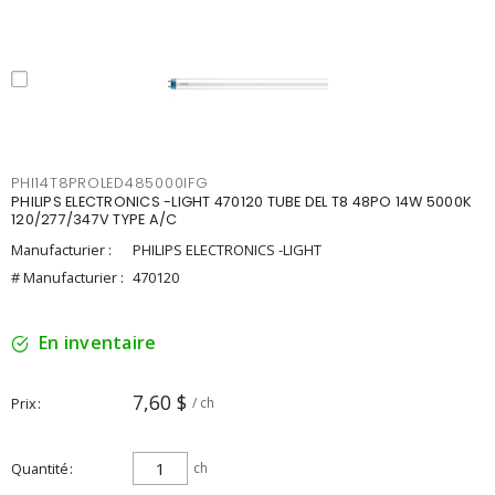
PHI14T8PROLED485000IFG
PHILIPS ELECTRONICS -LIGHT 470120 TUBE DEL T8 48PO 14W 5000K
120/277/347V TYPE A/C
Manufacturier :
PHILIPS ELECTRONICS -LIGHT
# Manufacturier :
470120
En inventaire
7,60 $
Prix
/ ch
Quantité
ch