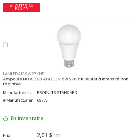
AJOUTER AU
PANIER
LAMLEDA199W27KND
Ampoule NOVOLED A19 DEL 9.5W 2700°K 800LM à intensité non
réglable
Manufacturier :
PRODUITS STANDARD
# Manufacturier :
69775
En inventaire
2,01 $
Prix
/ ch