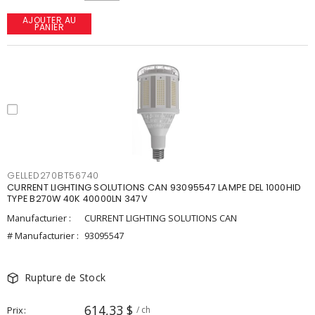
AJOUTER AU
PANIER
GELLED270BT56740
CURRENT LIGHTING SOLUTIONS CAN 93095547 LAMPE DEL 1000HID
TYPE B270W 40K 40000LN 347V
Manufacturier :
CURRENT LIGHTING SOLUTIONS CAN
# Manufacturier :
93095547
Rupture de Stock
614,33 $
Prix
/ ch