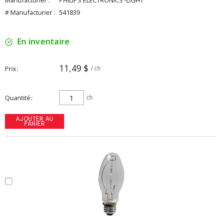
Manufacturier :
PHILIPS ELECTRONICS -LIGHT
# Manufacturier :
541839
En inventaire
11,49 $
Prix
/ ch
Quantité
ch
AJOUTER AU
PANIER