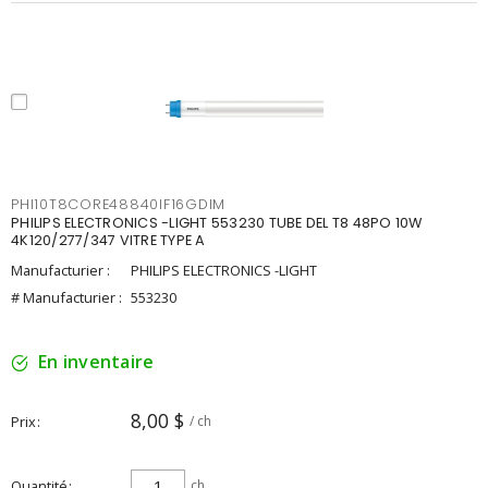
PHI10T8CORE48840IF16GDIM
PHILIPS ELECTRONICS -LIGHT 553230 TUBE DEL T8 48PO 10W
4K120/277/347 VITRE TYPE A
Manufacturier :
PHILIPS ELECTRONICS -LIGHT
# Manufacturier :
553230
En inventaire
8,00 $
Prix
/ ch
Quantité
ch