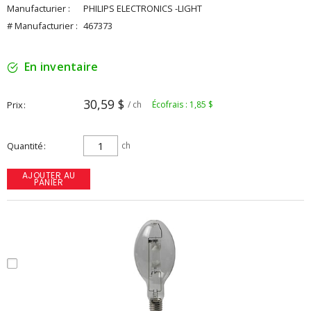
Manufacturier :
PHILIPS ELECTRONICS -LIGHT
# Manufacturier :
467373
En inventaire
30,59 $
Prix
/ ch
Écofrais : 1,85 $
Quantité
ch
AJOUTER AU
PANIER