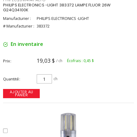
PHILIPS ELECTRONICS -LIGHT 383372 LAMPE FLUOR 26W
G24Q34100K
Manufacturier :
PHILIPS ELECTRONICS -LIGHT
# Manufacturier :
383372
En inventaire
19,03 $
Prix
/ ch
Écofrais : 0,45 $
Quantité
ch
AJOUTER AU
PANIER