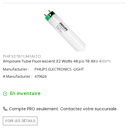
PHIF32T8TL941ALTO
Ampoule Tube Fluorescent 32 Watts 48 po T8 Alto 4100°K
Manufacturier :
PHILIPS ELECTRONICS -LIGHT
# Manufacturier :
479626
En inventaire
Compte PRO seulement. Contactez votre succursale
VOIR LES DÉTAILS