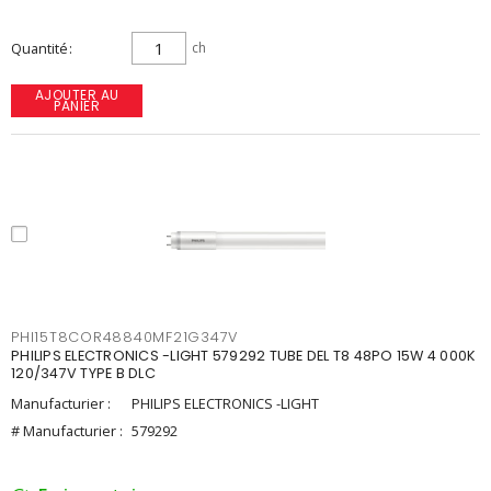
Quantité
ch
AJOUTER AU
PANIER
PHI15T8COR48840MF21G347V
PHILIPS ELECTRONICS -LIGHT 579292 TUBE DEL T8 48PO 15W 4 000K
120/347V TYPE B DLC
Manufacturier :
PHILIPS ELECTRONICS -LIGHT
# Manufacturier :
579292