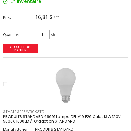
En inventaire
16,81 $
Prix
/ ch
Quantité
ch
AJOUTER AU
PANIER
STAA19S613W50KSTD
PRODUITS STANDARD 69691 Lampe DEL A19 E26 Culot 13W 120V
5000K 1600LM À Gradation STANDARD
Manufacturier :
PRODUITS STANDARD