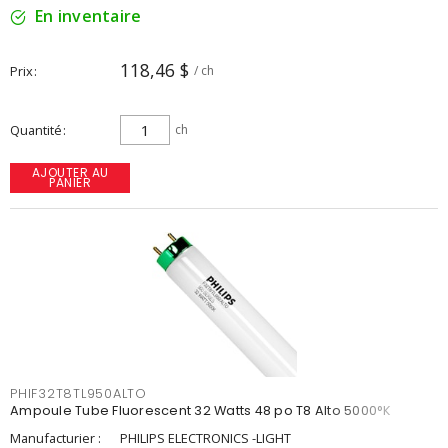
En inventaire
118,46 $
Prix
/ ch
Quantité
ch
AJOUTER AU
PANIER
PHIF32T8TL950ALTO
Ampoule Tube Fluorescent 32 Watts 48 po T8 Alto 5000°K
Manufacturier :
PHILIPS ELECTRONICS -LIGHT