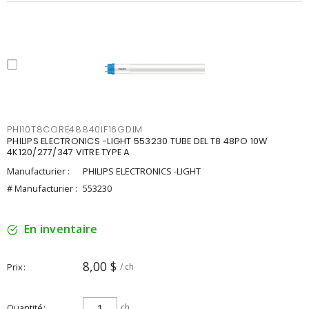
PHI10T8CORE48840IF16GDIM
PHILIPS ELECTRONICS -LIGHT 553230 TUBE DEL T8 48PO 10W
4K120/277/347 VITRE TYPE A
Manufacturier :
PHILIPS ELECTRONICS -LIGHT
# Manufacturier :
553230
En inventaire
8,00 $
Prix
/ ch
Quantité
ch