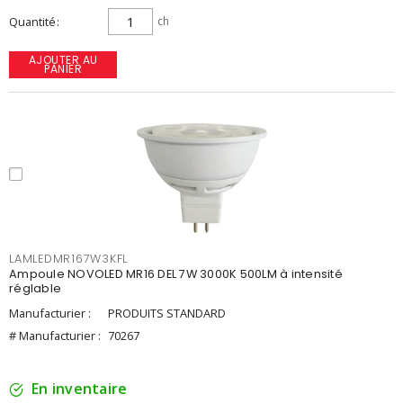
Quantité
ch
AJOUTER AU
PANIER
LAMLEDMR167W3KFL
Ampoule NOVOLED MR16 DEL 7W 3000K 500LM à intensité
réglable
Manufacturier :
PRODUITS STANDARD
# Manufacturier :
70267
En inventaire