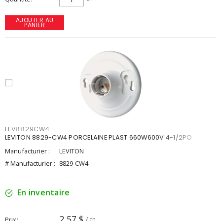
AJOUTER AU
PANIER
LEV8829CW4
LEVITON 8829-CW4 PORCELAINE PLAST 660W600V 4-1/2PO
Manufacturier :
LEVITON
# Manufacturier :
8829-CW4
En inventaire
2,57 $
Prix
/ ch