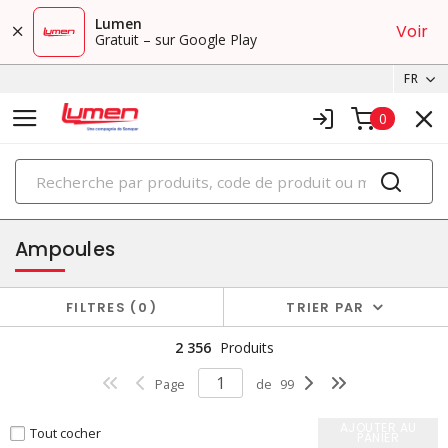
Lumen
Voir
Gratuit – sur Google Play
FR
0
PRODUITS
éclairage
Ampoules
FILTRES
0
TRIER PAR
2 356
Produits
Page
de
99
AJOUTER AU
Tout cocher
PANIER