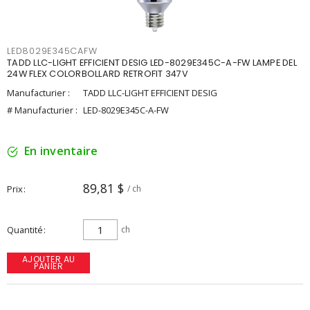
LED8029E345CAFW
TADD LLC-LIGHT EFFICIENT DESIG LED-8029E345C-A-FW LAMPE DEL
24W FLEX COLORBOLLARD RETROFIT 347V
Manufacturier :
TADD LLC-LIGHT EFFICIENT DESIG
# Manufacturier :
LED-8029E345C-A-FW
En inventaire
89,81 $
Prix
/ ch
Quantité
ch
AJOUTER AU
PANIER