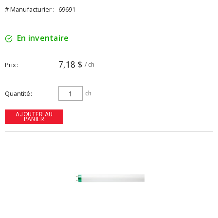
# Manufacturier :
69691
En inventaire
7,18 $
Prix
/ ch
Quantité
ch
AJOUTER AU
PANIER