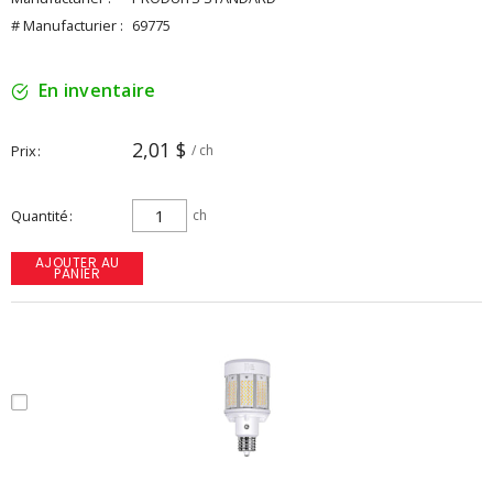
# Manufacturier :
69775
En inventaire
2,01 $
Prix
/ ch
Quantité
ch
AJOUTER AU
PANIER