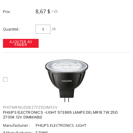
8,67 $
Prix
/ ch
Quantité
ch
AJOUTER AU
PANIER
PHI7MR16LED827F25DIM12V
PHILIPS ELECTRONICS -LIGHT 573865 LAMPE DEL MR16 7W 25D
2700K 12V DIMMABLE
Manufacturier :
PHILIPS ELECTRONICS -LIGHT
# Manufacturier :
573865