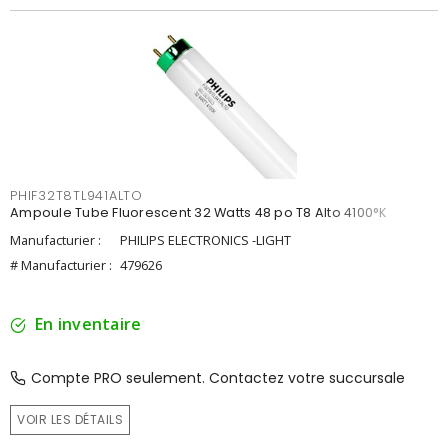
PHIF32T8TL941ALTO
Ampoule Tube Fluorescent 32 Watts 48 po T8 Alto 4100°K
Manufacturier :
PHILIPS ELECTRONICS -LIGHT
# Manufacturier :
479626
En inventaire
Compte PRO seulement. Contactez votre succursale
VOIR LES DÉTAILS