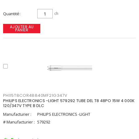
Quantité
ch
AJOUTER AU
PANIER
PHI15T8COR48840MF21G347V
PHILIPS ELECTRONICS -LIGHT 579292 TUBE DEL T8 48PO 15W 4 000K
120/347V TYPE B DLC
Manufacturier :
PHILIPS ELECTRONICS -LIGHT
# Manufacturier :
579292