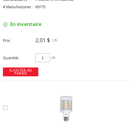
# Manufacturier :
69775
En inventaire
2,01 $
Prix
/ ch
Quantité
ch
AJOUTER AU
PANIER