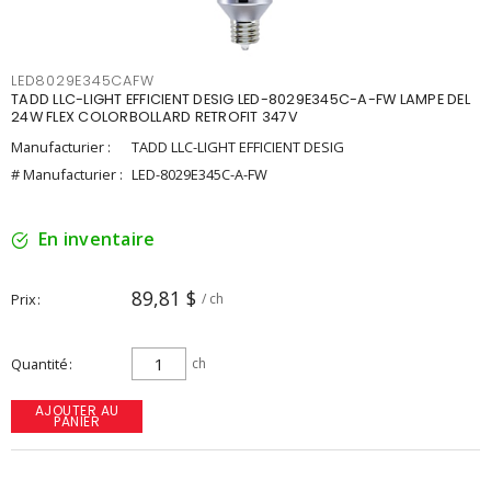
LED8029E345CAFW
TADD LLC-LIGHT EFFICIENT DESIG LED-8029E345C-A-FW LAMPE DEL
24W FLEX COLORBOLLARD RETROFIT 347V
Manufacturier :
TADD LLC-LIGHT EFFICIENT DESIG
# Manufacturier :
LED-8029E345C-A-FW
En inventaire
89,81 $
Prix
/ ch
Quantité
ch
AJOUTER AU
PANIER