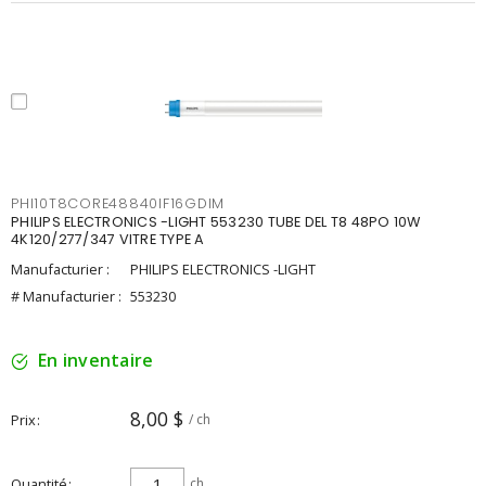
PHI10T8CORE48840IF16GDIM
PHILIPS ELECTRONICS -LIGHT 553230 TUBE DEL T8 48PO 10W
4K120/277/347 VITRE TYPE A
Manufacturier :
PHILIPS ELECTRONICS -LIGHT
# Manufacturier :
553230
En inventaire
8,00 $
Prix
/ ch
Quantité
ch