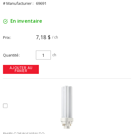
# Manufacturier :
69691
En inventaire
7,18 $
Prix
/ ch
Quantité
ch
AJOUTER AU
PANIER
PHIPLC26W414PALTO