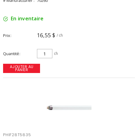
# Manufacturier :
70260
En inventaire
16,55 $
Prix
/ ch
Quantité
ch
AJOUTER AU
PANIER
PHIF28T5835