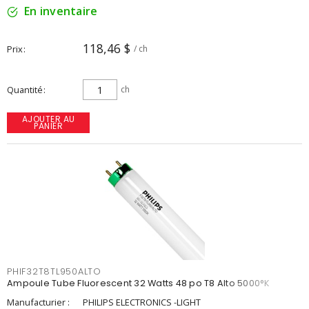
En inventaire
118,46 $
Prix
/ ch
Quantité
ch
AJOUTER AU
PANIER
PHIF32T8TL950ALTO
Ampoule Tube Fluorescent 32 Watts 48 po T8 Alto 5000°K
Manufacturier :
PHILIPS ELECTRONICS -LIGHT