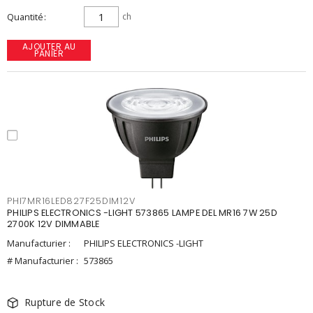
Quantité
ch
AJOUTER AU
PANIER
PHI7MR16LED827F25DIM12V
PHILIPS ELECTRONICS -LIGHT 573865 LAMPE DEL MR16 7W 25D
2700K 12V DIMMABLE
Manufacturier :
PHILIPS ELECTRONICS -LIGHT
# Manufacturier :
573865
Rupture de Stock