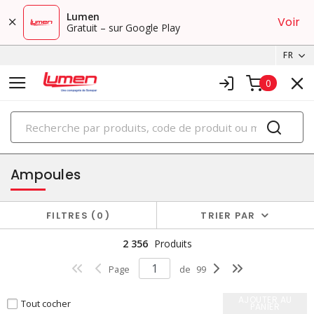
Lumen
Voir
Gratuit – sur Google Play
FR
0
PRODUITS
éclairage
Ampoules
FILTRES
0
TRIER PAR
2 356
Produits
Page
de
99
AJOUTER AU
Tout cocher
PANIER