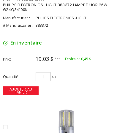
PHILIPS ELECTRONICS -LIGHT 383372 LAMPE FLUOR 26W
G24Q34100K
Manufacturier :
PHILIPS ELECTRONICS -LIGHT
# Manufacturier :
383372
En inventaire
19,03 $
Prix
/ ch
Écofrais : 0,45 $
Quantité
ch
AJOUTER AU
PANIER