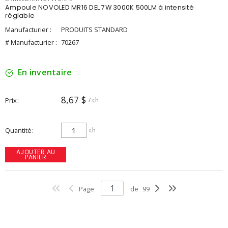
Ampoule NOVOLED MR16 DEL 7W 3000K 500LM à intensité
réglable
Manufacturier :
PRODUITS STANDARD
# Manufacturier :
70267
En inventaire
8,67 $
Prix
/ ch
Quantité
ch
AJOUTER AU
PANIER
Page
de
99