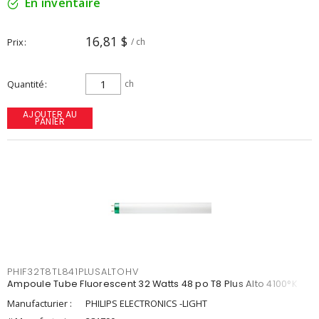
En inventaire
16,81 $
Prix
/ ch
Quantité
ch
AJOUTER AU
PANIER
PHIF32T8TL841PLUSALTOHV
Ampoule Tube Fluorescent 32 Watts 48 po T8 Plus Alto 4100°K
Manufacturier :
PHILIPS ELECTRONICS -LIGHT