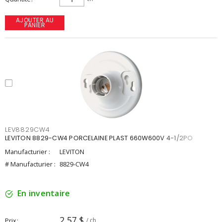
AJOUTER AU
PANIER
LEV8829CW4
LEVITON 8829-CW4 PORCELAINE PLAST 660W600V 4-1/2PO
Manufacturier :
LEVITON
# Manufacturier :
8829-CW4
En inventaire
2,57 $
Prix
/ ch