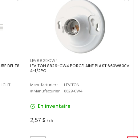
LEV8829CW4
UBE DEL T8
LEVITON 8829-CW4 PORCELAINE PLAST 660W600V
4-1/2PO
-LIGHT
Manufacturier :
LEVITON
# Manufacturier :
8829-CW4
En inventaire
2,57 $
/ ch