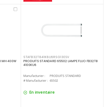
STAFB32T841K8U6RSG13ESV
I MH 400W
PRODUITS STANDARD 65502 LAMPE FLUO FB32T8
4100KU6
Manufacturier :
PRODUITS STANDARD
# Manufacturier :
65502
En inventaire