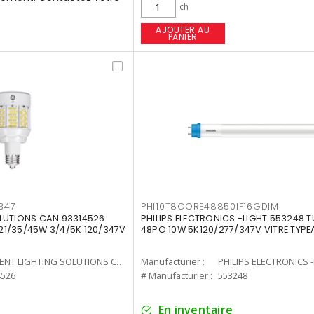
ch
AJOUTER AU
PANIER
347
PHI10T8CORE48850IF16GDIM
LUTIONS CAN 93314526
PHILIPS ELECTRONICS -LIGHT 553248 T
7 21/35/45W 3/4/5K 120/347V
48PO 10W 5K120/277/347V VITRE TYPE
CURRENT LIGHTING SOLUTIONS CAN
Manufacturier :
PHILIPS ELECTRONICS 
4526
# Manufacturier :
553248
En inventaire