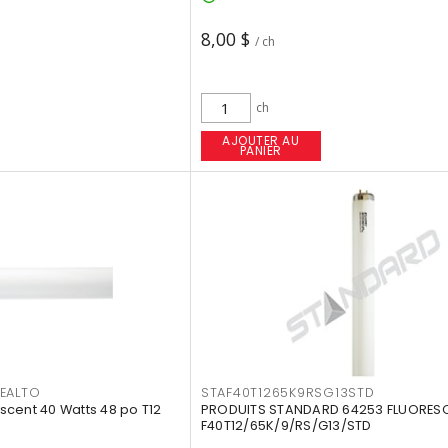
8,00 $
/ ch
ch
AJOUTER AU
PANIER
EALTO
STAF40T1265K9RSG13STD
cent 40 Watts 48 po T12
PRODUITS STANDARD 64253 FLUORES
F40T12/65K/9/RS/G13/STD