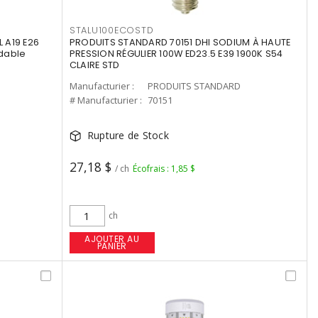
STALU100ECOSTD
 A19 E26
PRODUITS STANDARD 70151 DHI SODIUM À HAUTE
dable
PRESSION RÉGULIER 100W ED23.5 E39 1900K S54
CLAIRE STD
Manufacturier :
PRODUITS STANDARD
# Manufacturier :
70151
Rupture de Stock
27,18 $
/ ch
Écofrais : 1,85 $
ch
AJOUTER AU
PANIER