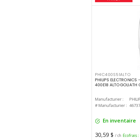
PHIC400S51ALTO
PHILIPS ELECTRONICS 
400E18 ALTOGOLIATH C
Manufacturier :
PHILI
# Manufacturier :
4673
En inventaire
30,59 $
/ ch
Écofrais :