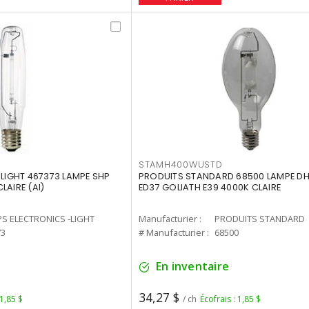
STAMH400WUSTD
-LIGHT 467373 LAMPE SHP
PRODUITS STANDARD 68500 LAMPE DH
LAIRE (AI)
ED37 GOLIATH E39 4000K CLAIRE
PS ELECTRONICS -LIGHT
Manufacturier :
PRODUITS STANDARD
73
# Manufacturier :
68500
En inventaire
34,27 $
 1,85 $
/ ch
Écofrais : 1,85 $