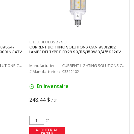
GELLEDLCED287SC
3095547
CURRENT LIGHTING SOLUTIONS CAN 93312102
0000LN 347V
LAMPE DEL TYPE B ED28 90/115/150W 3/4/5K 120V
CURRENT LIGHTING SOLUTIONS CAN
Manufacturier :
CURRENT LIGHTING SOLUTIONS CAN
# Manufacturier :
93312102
En inventaire
248,44 $
/ ch
ch
AJOUTER AU
PANIER