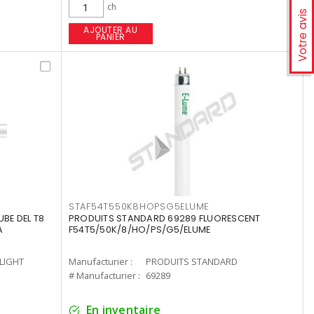
ch
Votre avis
AJOUTER AU
PANIER
STAF54T550K8HOPSG5ELUME
UBE DEL T8
PRODUITS STANDARD 69289 FLUORESCENT
A
F54T5/50K/8/HO/PS/G5/ELUME
-LIGHT
Manufacturier :
PRODUITS STANDARD
# Manufacturier :
69289
En inventaire