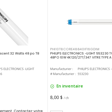
PHI10T8CORE48840IF16GDIM
cent 32 Watts 48 po T8
PHILIPS ELECTRONICS -LIGHT 553230 T
48PO 10W 4K120/277/347 VITRE TYPE A
PS ELECTRONICS -LIGHT
Manufacturier :
PHILIPS ELECTRONICS 
26
# Manufacturier :
553230
En inventaire
8,00 $
/ ch
ement. Contactez votre