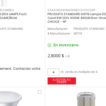
3ELUMEBU
STAA19S48W40KNDCHOICE4P
2513 LAMPE FLUO
PRODUITS STANDARD 69719 Lampe DEL
ELUME/BULK
Culot 8W 120V 4000K 800LM Non-Gra
CHOICE - 4P
UITS STANDARD
Manufacturier :
PRODUITS STANDARD
3
# Manufacturier :
69719
En inventaire
2,8000 $
/ ch
ement. Contactez votre
ch
vendu en multiples de 4
AJOUTER AU
PANIER