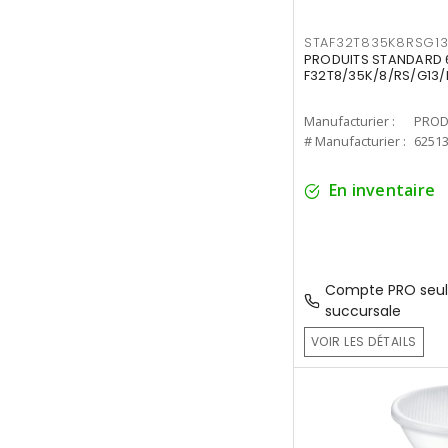
STAF32T835K8RSG1
PRODUITS STANDARD 6
F32T8/35K/8/RS/G13/
Manufacturier :
PROD
# Manufacturier :
6251
En inventaire
Compte PRO seul
succursale
VOIR LES DÉTAILS