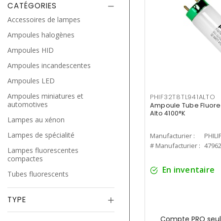
CATÉGORIES
Accessoires de lampes
Ampoules halogènes
Ampoules HID
Ampoules incandescentes
Ampoules LED
Ampoules miniatures et
PHIF32T8TL941ALTO
automotives
Ampoule Tube Fluores
Alto 4100°K
Lampes au xénon
Lampes de spécialité
Manufacturier :
PHILI
# Manufacturier :
4796
Lampes fluorescentes
compactes
En inventaire
Tubes fluorescents
TYPE
Compte PRO seul