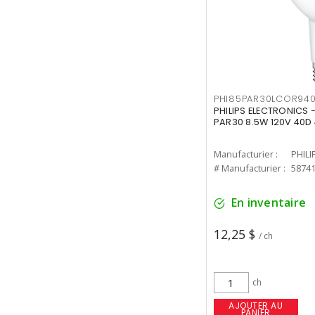
PHI85PAR30LCOR940
PHILIPS ELECTRONICS 
PAR30 8.5W 120V 40D
Manufacturier :
PHILI
# Manufacturier :
5874
En inventaire
12,25 $
/ ch
ch
AJOUTER AU
PANIER