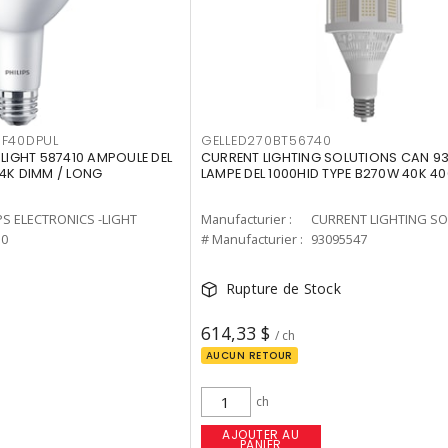
F40DPUL
GELLED270BT56740
-LIGHT 587410 AMPOULE DEL
CURRENT LIGHTING SOLUTIONS CAN 9
 4K DIMM / LONG
LAMPE DEL 1000HID TYPE B270W 40K 4
PS ELECTRONICS -LIGHT
Manufacturier :
10
# Manufacturier :
93095547
Rupture de Stock
614,33 $
/ ch
AUCUN RETOUR
ch
AJOUTER AU
PANIER