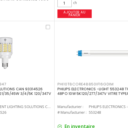
ch
AJOUTER AU
PANIER
347
PHI10T8CORE48850IF16GDIM
LUTIONS CAN 93314526
PHILIPS ELECTRONICS -LIGHT 553248 T
7 21/35/45W 3/4/5K 120/347V
48PO 10W 5K120/277/347V VITRE TYPE
CURRENT LIGHTING SOLUTIONS CAN
Manufacturier :
PHILIPS ELECTRONICS 
4526
# Manufacturier :
553248
En inventaire