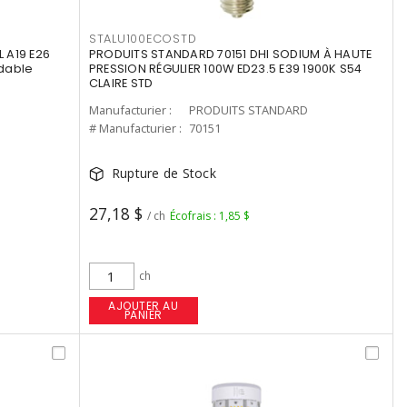
STALU100ECOSTD
 A19 E26
PRODUITS STANDARD 70151 DHI SODIUM À HAUTE
dable
PRESSION RÉGULIER 100W ED23.5 E39 1900K S54
CLAIRE STD
Manufacturier :
PRODUITS STANDARD
# Manufacturier :
70151
Rupture de Stock
27,18 $
/ ch
Écofrais : 1,85 $
ch
AJOUTER AU
PANIER