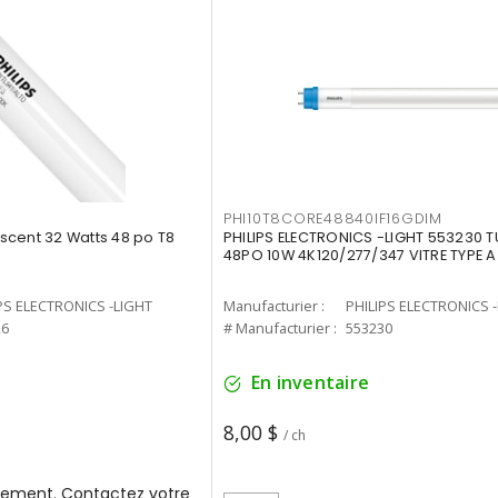
PHI10T8CORE48840IF16GDIM
cent 32 Watts 48 po T8
PHILIPS ELECTRONICS -LIGHT 553230 T
48PO 10W 4K120/277/347 VITRE TYPE A
PS ELECTRONICS -LIGHT
Manufacturier :
PHILIPS ELECTRONICS 
26
# Manufacturier :
553230
En inventaire
8,00 $
/ ch
ement. Contactez votre