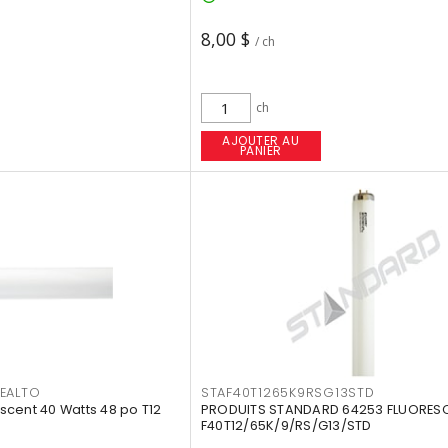
8,00 $
/ ch
ch
AJOUTER AU
PANIER
EALTO
STAF40T1265K9RSG13STD
cent 40 Watts 48 po T12
PRODUITS STANDARD 64253 FLUORES
F40T12/65K/9/RS/G13/STD