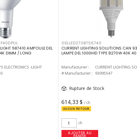
F40DPUL
GELLED270BT56740
-LIGHT 587410 AMPOULE DEL
CURRENT LIGHTING SOLUTIONS CAN 9
 4K DIMM / LONG
LAMPE DEL 1000HID TYPE B270W 40K 4
PS ELECTRONICS -LIGHT
Manufacturier :
10
# Manufacturier :
93095547
Rupture de Stock
614,33 $
/ ch
AUCUN RETOUR
ch
AJOUTER AU
PANIER