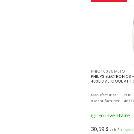
PHIC400S51ALTO
PHILIPS ELECTRONICS 
400E18 ALTOGOLIATH C
Manufacturier :
PHILI
# Manufacturier :
4673
En inventaire
30,59 $
/ ch
Écofrais :