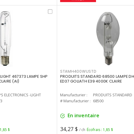
STAMH400WUSTD
-LIGHT 467373 LAMPE SHP
PRODUITS STANDARD 68500 LAMPE DH
LAIRE (AI)
ED37 GOLIATH E39 4000K CLAIRE
PS ELECTRONICS -LIGHT
Manufacturier :
PRODUITS STANDARD
73
# Manufacturier :
68500
En inventaire
34,27 $
 1,85 $
/ ch
Écofrais : 1,85 $