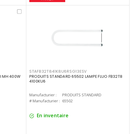
STAFB32T841K8U6RSG13ESV
I MH 400W
PRODUITS STANDARD 65502 LAMPE FLUO FB32T8
4100KU6
Manufacturier :
PRODUITS STANDARD
# Manufacturier :
65502
En inventaire