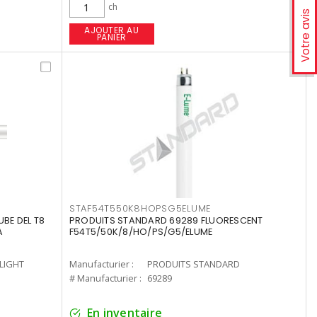
ch
Votre avis
AJOUTER AU
PANIER
STAF54T550K8HOPSG5ELUME
UBE DEL T8
PRODUITS STANDARD 69289 FLUORESCENT
A
F54T5/50K/8/HO/PS/G5/ELUME
-LIGHT
Manufacturier :
PRODUITS STANDARD
# Manufacturier :
69289
En inventaire