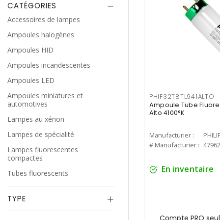
CATÉGORIES
Accessoires de lampes
Ampoules halogènes
Ampoules HID
Ampoules incandescentes
Ampoules LED
Ampoules miniatures et
PHIF32T8TL941ALTO
automotives
Ampoule Tube Fluores
Alto 4100°K
Lampes au xénon
Lampes de spécialité
Manufacturier :
PHILI
# Manufacturier :
4796
Lampes fluorescentes
compactes
En inventaire
Tubes fluorescents
TYPE
Compte PRO seul