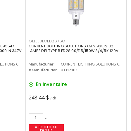
GELLEDLCED287SC
3095547
CURRENT LIGHTING SOLUTIONS CAN 93312102
0000LN 347V
LAMPE DEL TYPE B ED28 90/115/150W 3/4/5K 120V
CURRENT LIGHTING SOLUTIONS CAN
Manufacturier :
CURRENT LIGHTING SOLUTIONS CAN
# Manufacturier :
93312102
En inventaire
248,44 $
/ ch
ch
AJOUTER AU
PANIER