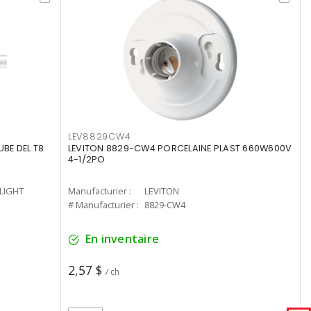
LEV8829CW4
UBE DEL T8
LEVITON 8829-CW4 PORCELAINE PLAST 660W600V
4-1/2PO
-LIGHT
Manufacturier :
LEVITON
# Manufacturier :
8829-CW4
En inventaire
2,57 $
/ ch