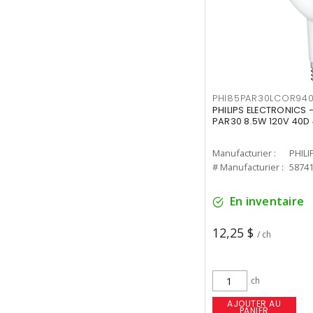
PHI85PAR30LCOR940
PHILIPS ELECTRONICS 
PAR30 8.5W 120V 40D
Manufacturier :
PHILI
# Manufacturier :
5874
En inventaire
12,25 $
/ ch
ch
AJOUTER AU
PANIER