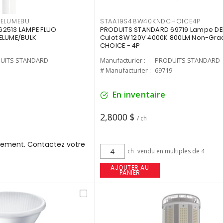
3ELUMEBU
STAA19S48W40KNDCHOICE4P
2513 LAMPE FLUO
PRODUITS STANDARD 69719 Lampe DEL
ELUME/BULK
Culot 8W 120V 4000K 800LM Non-Gra
CHOICE - 4P
UITS STANDARD
Manufacturier :
PRODUITS STANDARD
3
# Manufacturier :
69719
En inventaire
2,8000 $
/ ch
ement. Contactez votre
ch
vendu en multiples de 4
AJOUTER AU
PANIER