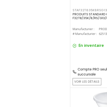
STAF32T835K8RSG1
PRODUITS STANDARD 6
F32T8/35K/8/RS/G13/
Manufacturier :
PROD
# Manufacturier :
6251
En inventaire
Compte PRO seul
succursale
VOIR LES DÉTAILS