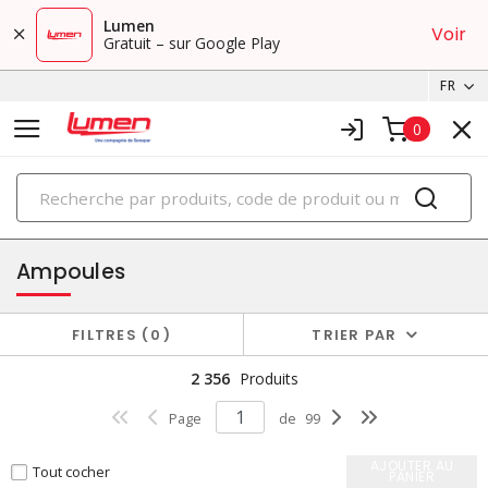
Lumen
Voir
Gratuit – sur Google Play
FR
0
PRODUITS
éclairage
Ampoules
FILTRES
0
TRIER PAR
2 356
Produits
Page
de
99
AJOUTER AU
Tout cocher
PANIER