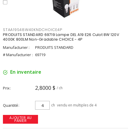
STAA19S48W40KNDCHOICE4P
PRODUITS STANDARD 69719 Lampe DEL A19 E26 Culot 8W 120V
4000K 800LM Non-Gradable CHOICE - 4P
Manufacturier :
PRODUITS STANDARD
# Manufacturier :
69719
En inventaire
2,8000 $
Prix
/ ch
Quantité
ch
vendu en multiples de 4
AJOUTER AU
PANIER