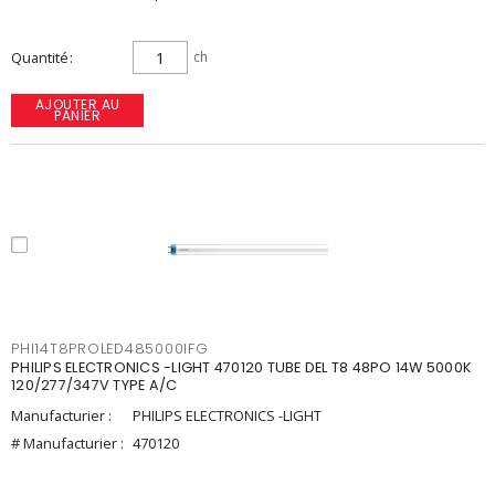
Quantité
ch
AJOUTER AU
PANIER
PHI14T8PROLED485000IFG
PHILIPS ELECTRONICS -LIGHT 470120 TUBE DEL T8 48PO 14W 5000K
120/277/347V TYPE A/C
Manufacturier :
PHILIPS ELECTRONICS -LIGHT
# Manufacturier :
470120