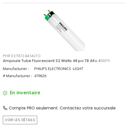
PHIF32T8TL941ALTO
Ampoule Tube Fluorescent 32 Watts 48 po T8 Alto 4100°K
Manufacturier :
PHILIPS ELECTRONICS -LIGHT
# Manufacturier :
479626
En inventaire
Compte PRO seulement. Contactez votre succursale
VOIR LES DÉTAILS