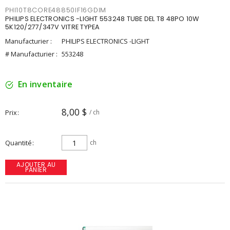
PHI10T8CORE48850IF16GDIM
PHILIPS ELECTRONICS -LIGHT 553248 TUBE DEL T8 48PO 10W
5K120/277/347V VITRE TYPEA
Manufacturier :
PHILIPS ELECTRONICS -LIGHT
# Manufacturier :
553248
En inventaire
8,00 $
Prix
/ ch
Quantité
ch
AJOUTER AU
PANIER