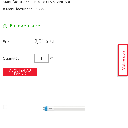
Manufacturier :
PRODUITS STANDARD
# Manufacturier :
69775
En inventaire
2,01 $
Prix
/ ch
Votre avis
Quantité
ch
AJOUTER AU
PANIER