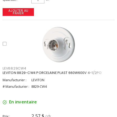
AJOUTER AU
PANIER
LEV8829CW4
LEVITON 8829-CW4 PORCELAINE PLAST 660W600V 4-1/2PO
Manufacturier :
LEVITON
# Manufacturier :
8829-CW4
En inventaire
2,57 $
Prix
/ ch