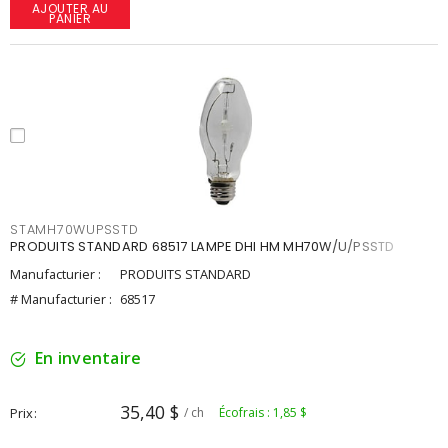
AJOUTER AU
PANIER
STAMH70WUPSSTD
PRODUITS STANDARD 68517 LAMPE DHI HM MH70W/U/PSSTD
Manufacturier :
PRODUITS STANDARD
# Manufacturier :
68517
En inventaire
35,40 $
Prix
/ ch
Écofrais : 1,85 $