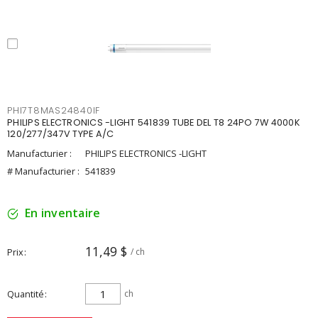
PHI7T8MAS24840IF
PHILIPS ELECTRONICS -LIGHT 541839 TUBE DEL T8 24PO 7W 4000K
120/277/347V TYPE A/C
Manufacturier :
PHILIPS ELECTRONICS -LIGHT
# Manufacturier :
541839
En inventaire
11,49 $
Prix
/ ch
Quantité
ch