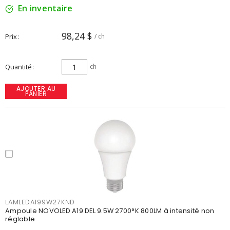
En inventaire
98,24 $
Prix
/ ch
Quantité
ch
AJOUTER AU
PANIER
LAMLEDA199W27KND
Ampoule NOVOLED A19 DEL 9.5W 2700°K 800LM à intensité non
réglable