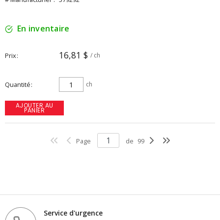
En inventaire
16,81 $
Prix
/ ch
Quantité
ch
AJOUTER AU
PANIER
Page
de
99
Service d'urgence