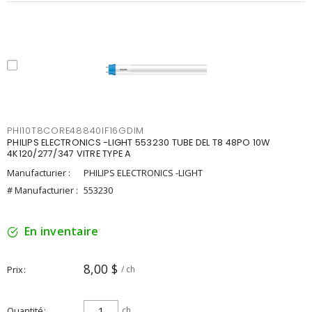
PHI10T8CORE48840IF16GDIM
PHILIPS ELECTRONICS -LIGHT 553230 TUBE DEL T8 48PO 10W
4K120/277/347 VITRE TYPE A
Manufacturier :
PHILIPS ELECTRONICS -LIGHT
# Manufacturier :
553230
En inventaire
8,00 $
Prix
/ ch
Quantité
ch