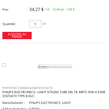
34,27 $
Prix
/ ch
Écofrais : 1,85 $
Quantité
ch
AJOUTER AU
PANIER
PHI15T8COR48840MF21G347V
PHILIPS ELECTRONICS -LIGHT 579292 TUBE DEL T8 48PO 15W 4 000K
120/347V TYPE B DLC
Manufacturier :
PHILIPS ELECTRONICS -LIGHT
# Manufacturier :
579292