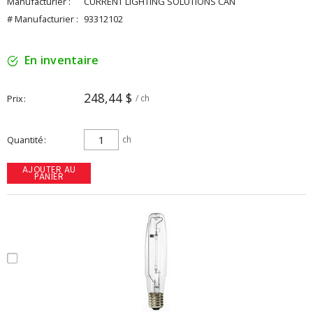
Manufacturier :
CURRENT LIGHTING SOLUTIONS CAN
# Manufacturier :
93312102
En inventaire
248,44 $
Prix
/ ch
Quantité
ch
AJOUTER AU
PANIER