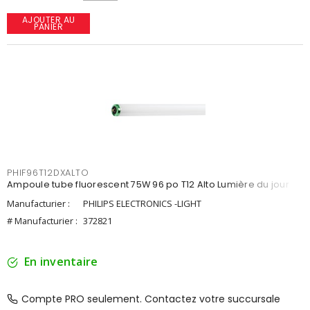
AJOUTER AU
PANIER
PHIF96T12DXALTO
Ampoule tube fluorescent 75W 96 po T12 Alto Lumière du jour
Manufacturier :
PHILIPS ELECTRONICS -LIGHT
# Manufacturier :
372821
En inventaire
Compte PRO seulement. Contactez votre succursale