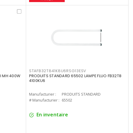
STAFB32T841K8U6RSG13ESV
I MH 400W
PRODUITS STANDARD 65502 LAMPE FLUO FB32T8
4100KU6
Manufacturier :
PRODUITS STANDARD
# Manufacturier :
65502
En inventaire