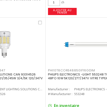
ch
AJOUTER AU
PANIER
347
PHI10T8CORE48850IF16GDIM
LUTIONS CAN 93314526
PHILIPS ELECTRONICS -LIGHT 553248 T
7 21/35/45W 3/4/5K 120/347V
48PO 10W 5K120/277/347V VITRE TYPE
CURRENT LIGHTING SOLUTIONS CAN
Manufacturier :
PHILIPS ELECTRONICS 
4526
# Manufacturier :
553248
En inventaire