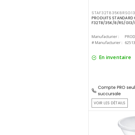
STAF32T835K8RSG1
PRODUITS STANDARD 6
F32T8/35K/8/RS/G13/
Manufacturier :
PROD
# Manufacturier :
6251
En inventaire
Compte PRO seul
succursale
VOIR LES DÉTAILS