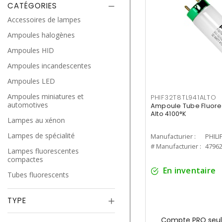
CATÉGORIES
Accessoires de lampes
Ampoules halogènes
Ampoules HID
Ampoules incandescentes
Ampoules LED
Ampoules miniatures et
PHIF32T8TL941ALTO
automotives
Ampoule Tube Fluores
Alto 4100°K
Lampes au xénon
Lampes de spécialité
Manufacturier :
PHILI
# Manufacturier :
4796
Lampes fluorescentes
compactes
En inventaire
Tubes fluorescents
TYPE
Compte PRO seul