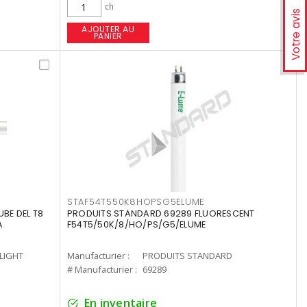
ch
Votre avis
AJOUTER AU
PANIER
STAF54T550K8HOPSG5ELUME
UBE DEL T8
PRODUITS STANDARD 69289 FLUORESCENT
A
F54T5/50K/8/HO/PS/G5/ELUME
-LIGHT
Manufacturier :
PRODUITS STANDARD
# Manufacturier :
69289
En inventaire