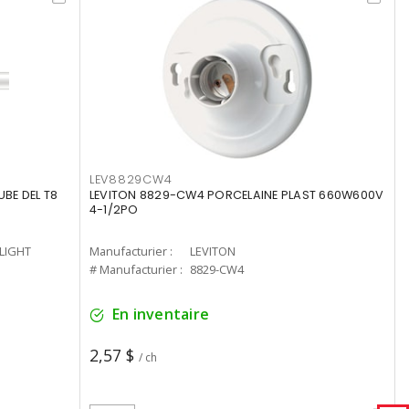
LEV8829CW4
UBE DEL T8
LEVITON 8829-CW4 PORCELAINE PLAST 660W600V
4-1/2PO
-LIGHT
Manufacturier :
LEVITON
# Manufacturier :
8829-CW4
En inventaire
2,57 $
/ ch