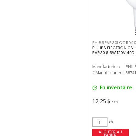
PHI85PAR30LCOR940
PHILIPS ELECTRONICS 
PAR30 8.5W 120V 40D
Manufacturier :
PHILI
# Manufacturier :
5874
En inventaire
12,25 $
/ ch
ch
AJOUTER AU
PANIER