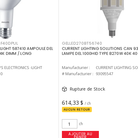
F40DPUL
GELLED270BT56740
-LIGHT 587410 AMPOULE DEL
CURRENT LIGHTING SOLUTIONS CAN 9
 4K DIMM / LONG
LAMPE DEL 1000HID TYPE B270W 40K 4
PS ELECTRONICS -LIGHT
Manufacturier :
10
# Manufacturier :
93095547
Rupture de Stock
614,33 $
/ ch
AUCUN RETOUR
ch
AJOUTER AU
PANIER