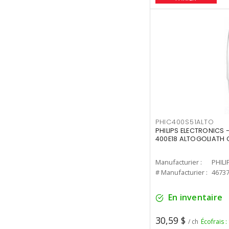
PHIC400S51ALTO
PHILIPS ELECTRONICS 
400E18 ALTOGOLIATH C
Manufacturier :
PHILI
# Manufacturier :
4673
En inventaire
30,59 $
/ ch
Écofrais :