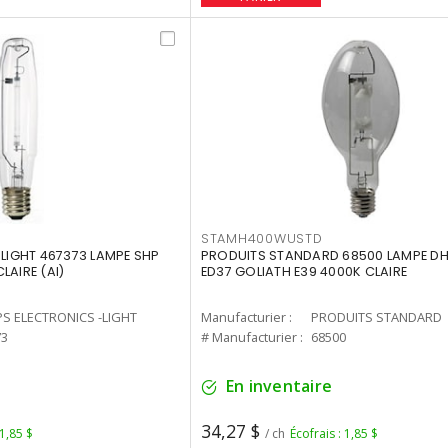
STAMH400WUSTD
-LIGHT 467373 LAMPE SHP
PRODUITS STANDARD 68500 LAMPE DH
LAIRE (AI)
ED37 GOLIATH E39 4000K CLAIRE
PS ELECTRONICS -LIGHT
Manufacturier :
PRODUITS STANDARD
73
# Manufacturier :
68500
En inventaire
34,27 $
 1,85 $
/ ch
Écofrais : 1,85 $