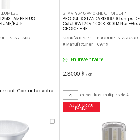
3ELUMEBU
STAA19S48W40KNDCHOICE4P
2513 LAMPE FLUO
PRODUITS STANDARD 69719 Lampe DEL
ELUME/BULK
Culot 8W 120V 4000K 800LM Non-Gra
CHOICE - 4P
UITS STANDARD
Manufacturier :
PRODUITS STANDARD
3
# Manufacturier :
69719
En inventaire
2,8000 $
/ ch
ement. Contactez votre
ch
vendu en multiples de 4
AJOUTER AU
PANIER