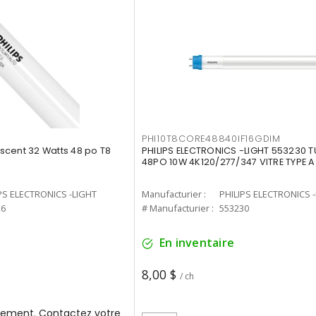
PHI10T8CORE48840IF16GDIM
cent 32 Watts 48 po T8
PHILIPS ELECTRONICS -LIGHT 553230 T
48PO 10W 4K120/277/347 VITRE TYPE A
PS ELECTRONICS -LIGHT
Manufacturier :
PHILIPS ELECTRONICS 
26
# Manufacturier :
553230
En inventaire
8,00 $
/ ch
ement. Contactez votre