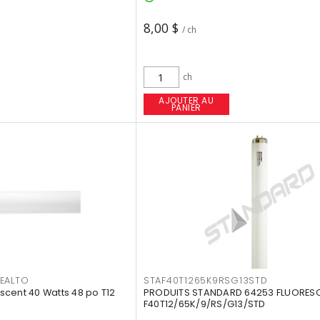
8,00 $
/ ch
ch
AJOUTER AU
PANIER
EALTO
STAF40T1265K9RSG13STD
cent 40 Watts 48 po T12
PRODUITS STANDARD 64253 FLUORES
F40T12/65K/9/RS/G13/STD