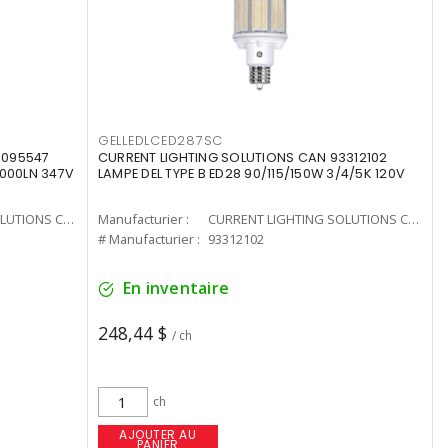
GELLEDLCED287SC
3095547
CURRENT LIGHTING SOLUTIONS CAN 93312102
0000LN 347V
LAMPE DEL TYPE B ED28 90/115/150W 3/4/5K 120V
CURRENT LIGHTING SOLUTIONS CAN
Manufacturier :
CURRENT LIGHTING SOLUTIONS CAN
# Manufacturier :
93312102
En inventaire
248,44 $
/ ch
ch
AJOUTER AU
PANIER