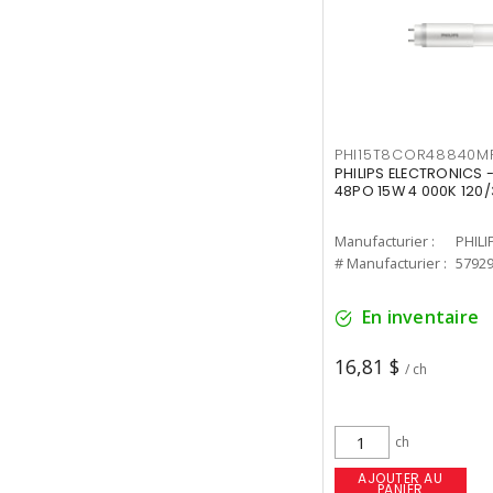
PHI15T8COR48840M
PHILIPS ELECTRONICS 
48PO 15W 4 000K 120/
Manufacturier :
PHILI
# Manufacturier :
5792
En inventaire
16,81 $
/ ch
ch
AJOUTER AU
PANIER