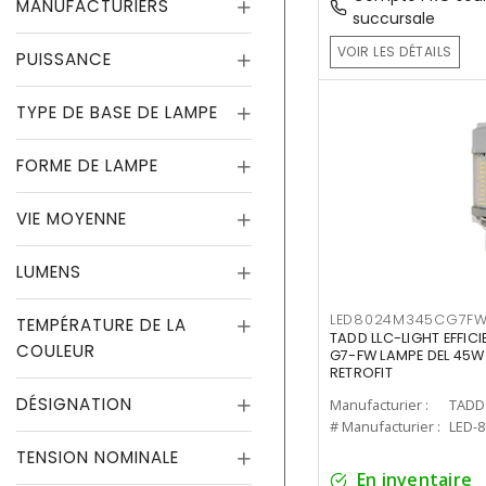
MANUFACTURIERS
succursale
VOIR LES DÉTAILS
PUISSANCE
TYPE DE BASE DE LAMPE
FORME DE LAMPE
VIE MOYENNE
LUMENS
LED8024M345CG7F
TEMPÉRATURE DE LA
TADD LLC-LIGHT EFFIC
COULEUR
G7-FW LAMPE DEL 45W
RETROFIT
DÉSIGNATION
Manufacturier :
TADD 
# Manufacturier :
LED-
TENSION NOMINALE
En inventaire