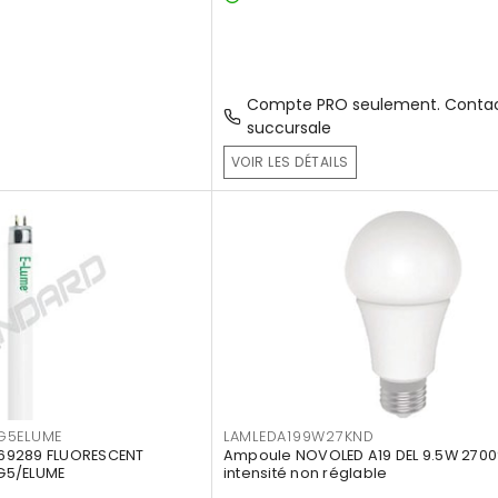
Compte PRO seulement. Contac
succursale
VOIR LES DÉTAILS
G5ELUME
LAMLEDA199W27KND
69289 FLUORESCENT
Ampoule NOVOLED A19 DEL 9.5W 2700
G5/ELUME
intensité non réglable