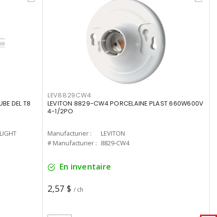
LEV8829CW4
UBE DEL T8
LEVITON 8829-CW4 PORCELAINE PLAST 660W600V
4-1/2PO
-LIGHT
Manufacturier :
LEVITON
# Manufacturier :
8829-CW4
En inventaire
2,57 $
/ ch