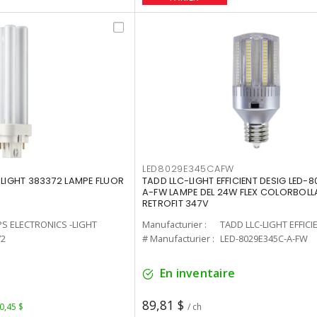
LED8029E345CAFW
-LIGHT 383372 LAMPE FLUOR
TADD LLC-LIGHT EFFICIENT DESIG LED-
A-FW LAMPE DEL 24W FLEX COLORBOL
RETROFIT 347V
PS ELECTRONICS -LIGHT
Manufacturier :
TADD LLC-LIGHT EFFICI
72
# Manufacturier :
LED-8029E345C-A-FW
En inventaire
89,81 $
 0,45 $
/ ch