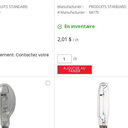
UITS STANDARD
Manufacturier :
PRODUITS STANDARD
9
# Manufacturier :
69775
En inventaire
2,01 $
/ ch
ement. Contactez votre
ch
AJOUTER AU
PANIER