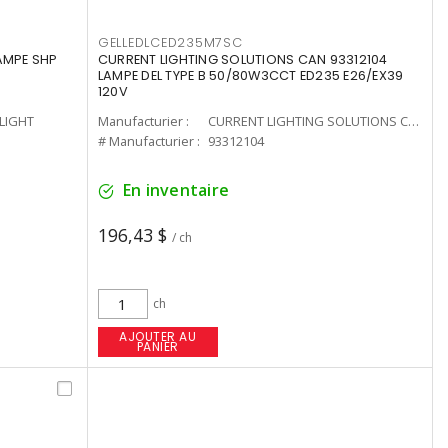
GELLEDLCED235M7SC
LAMPE SHP
CURRENT LIGHTING SOLUTIONS CAN 93312104
LAMPE DEL TYPE B 50/80W3CCT ED235 E26/EX39
120V
-LIGHT
Manufacturier :
CURRENT LIGHTING SOLUTIONS CAN
# Manufacturier :
93312104
En inventaire
196,43 $
/ ch
ch
AJOUTER AU
PANIER