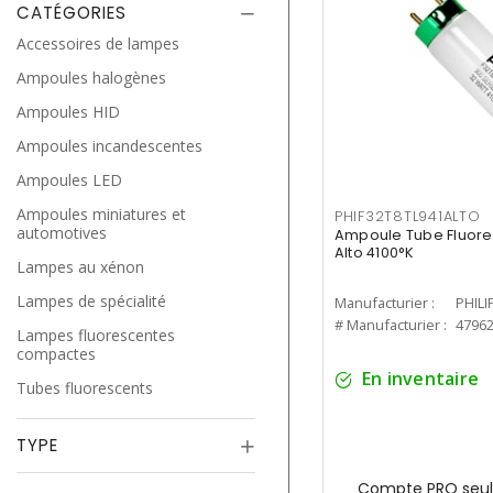
CATÉGORIES
Accessoires de lampes
Ampoules halogènes
Ampoules HID
Ampoules incandescentes
Ampoules LED
Ampoules miniatures et
PHIF32T8TL941ALTO
automotives
Ampoule Tube Fluores
Alto 4100°K
Lampes au xénon
Lampes de spécialité
Manufacturier :
PHILI
# Manufacturier :
4796
Lampes fluorescentes
compactes
En inventaire
Tubes fluorescents
TYPE
Compte PRO seul