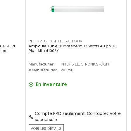
PHIF32T8TL841PLUSALTOHV
 A19 E26
Ampoule Tube Fluorescent 32 Watts 48 po T8
tion
Plus Alto 4100°K
Manufacturier :
PHILIPS ELECTRONICS -LIGHT
# Manufacturier :
281790
En inventaire
Compte PRO seulement. Contactez votre
succursale
VOIR LES DÉTAILS