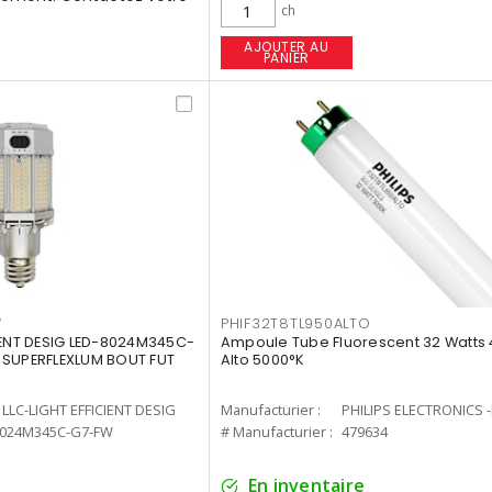
ch
AJOUTER AU
PANIER
W
PHIF32T8TL950ALTO
IENT DESIG LED-8024M345C-
Ampoule Tube Fluorescent 32 Watts 
 SUPERFLEXLUM BOUT FUT
Alto 5000°K
LLC-LIGHT EFFICIENT DESIG
Manufacturier :
PHILIPS ELECTRONICS 
8024M345C-G7-FW
# Manufacturier :
479634
En inventaire