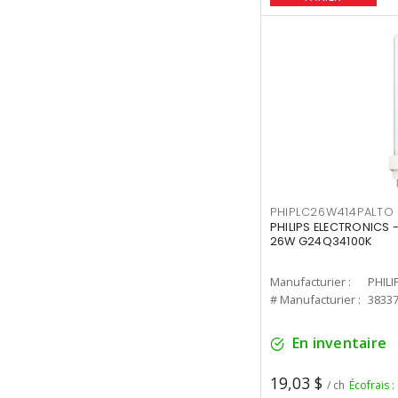
PHIPLC26W414PALTO
PHILIPS ELECTRONICS 
26W G24Q34100K
Manufacturier :
PHILI
# Manufacturier :
3833
En inventaire
19,03 $
/ ch
Écofrais :