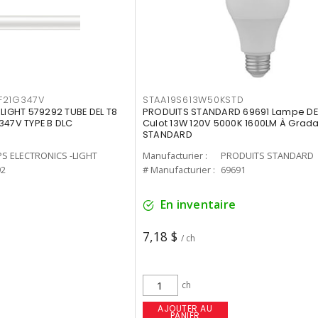
F21G347V
STAA19S613W50KSTD
-LIGHT 579292 TUBE DEL T8
PRODUITS STANDARD 69691 Lampe DEL
347V TYPE B DLC
Culot 13W 120V 5000K 1600LM À Grada
STANDARD
PS ELECTRONICS -LIGHT
Manufacturier :
PRODUITS STANDARD
92
# Manufacturier :
69691
En inventaire
7,18 $
/ ch
ch
AJOUTER AU
PANIER