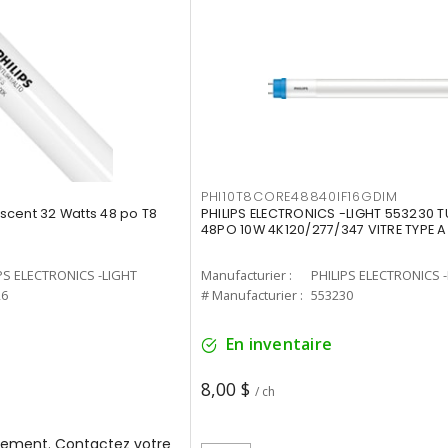
PHI10T8CORE48840IF16GDIM
cent 32 Watts 48 po T8
PHILIPS ELECTRONICS -LIGHT 553230 T
48PO 10W 4K120/277/347 VITRE TYPE A
PS ELECTRONICS -LIGHT
Manufacturier :
PHILIPS ELECTRONICS 
26
# Manufacturier :
553230
En inventaire
8,00 $
/ ch
ement. Contactez votre