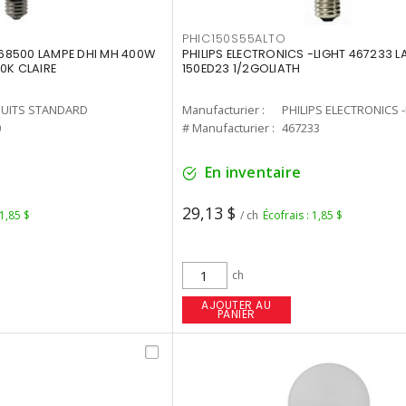
PHIC150S55ALTO
68500 LAMPE DHI MH 400W
PHILIPS ELECTRONICS -LIGHT 467233 
0K CLAIRE
150ED23 1/2GOLIATH
UITS STANDARD
Manufacturier :
PHILIPS ELECTRONICS 
0
# Manufacturier :
467233
En inventaire
29,13 $
 1,85 $
/ ch
Écofrais : 1,85 $
ch
AJOUTER AU
PANIER