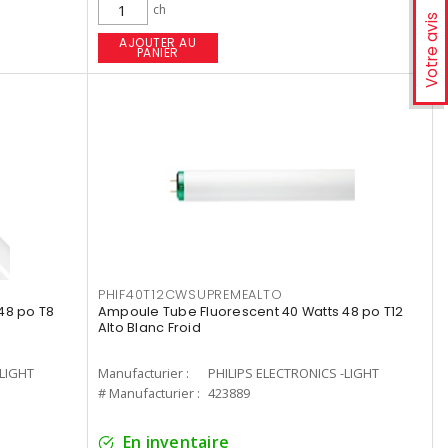
ch
Votre avis
AJOUTER AU
PANIER
PHIF40T12CWSUPREMEALTO
48 po T8
Ampoule Tube Fluorescent 40 Watts 48 po T12
Alto Blanc Froid
-LIGHT
Manufacturier :
PHILIPS ELECTRONICS -LIGHT
# Manufacturier :
423889
En inventaire