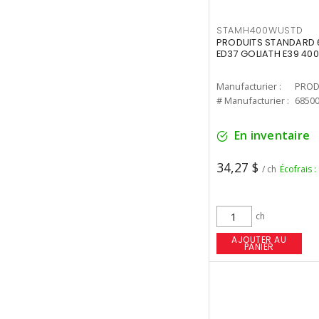
STAMH400WUSTD
PRODUITS STANDARD 
ED37 GOLIATH E39 400
Manufacturier :
PROD
# Manufacturier :
6850
En inventaire
34,27 $
/ ch
Écofrais :
ch
AJOUTER AU
PANIER