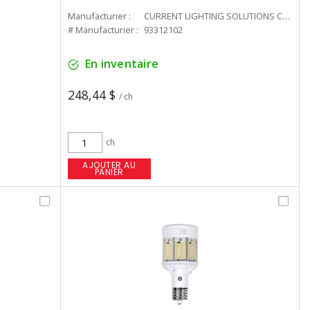
Manufacturier :
CURRENT LIGHTING SOLUTIONS CAN
# Manufacturier :
93312102
En inventaire
248,44 $
/ ch
ch
AJOUTER AU
PANIER