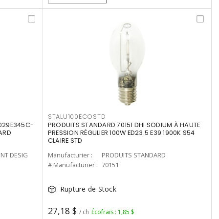
STALU100ECOSTD
8029E345C-
PRODUITS STANDARD 70151 DHI SODIUM À HAUTE
LARD
PRESSION RÉGULIER 100W ED23.5 E39 1900K S54
CLAIRE STD
ENT DESIG
Manufacturier :
PRODUITS STANDARD
# Manufacturier :
70151
Rupture de Stock
27,18 $
/ ch
Écofrais : 1,85 $