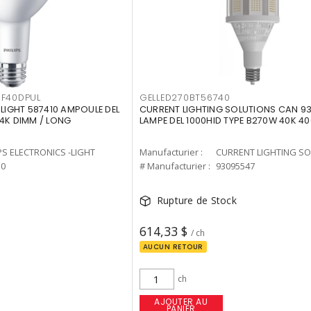
F40DPUL
GELLED270BT56740
-LIGHT 587410 AMPOULE DEL
CURRENT LIGHTING SOLUTIONS CAN 9
 4K DIMM / LONG
LAMPE DEL 1000HID TYPE B270W 40K 4
PS ELECTRONICS -LIGHT
Manufacturier :
10
# Manufacturier :
93095547
Rupture de Stock
614,33 $
/ ch
AUCUN RETOUR
ch
AJOUTER AU
PANIER