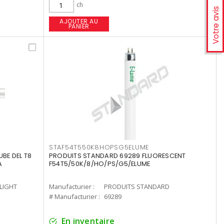
ch
Votre avis
AJOUTER AU
PANIER
STAF54T550K8HOPSG5ELUME
UBE DEL T8
PRODUITS STANDARD 69289 FLUORESCENT
A
F54T5/50K/8/HO/PS/G5/ELUME
-LIGHT
Manufacturier :
PRODUITS STANDARD
# Manufacturier :
69289
En inventaire