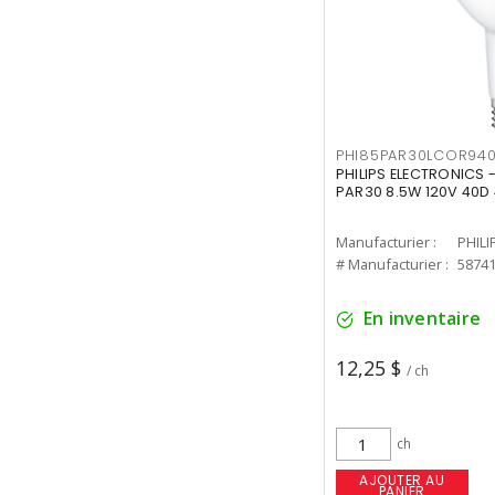
PHI85PAR30LCOR940
PHILIPS ELECTRONICS 
PAR30 8.5W 120V 40D
Manufacturier :
PHILI
# Manufacturier :
5874
En inventaire
12,25 $
/ ch
ch
AJOUTER AU
PANIER