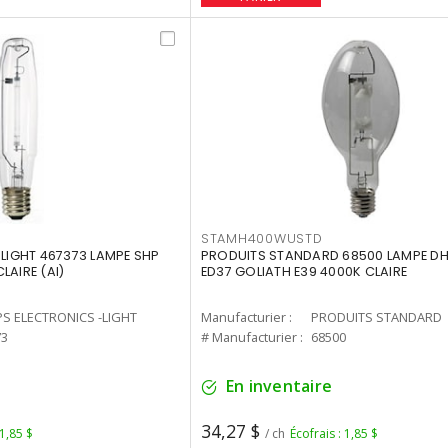
STAMH400WUSTD
-LIGHT 467373 LAMPE SHP
PRODUITS STANDARD 68500 LAMPE DH
LAIRE (AI)
ED37 GOLIATH E39 4000K CLAIRE
PS ELECTRONICS -LIGHT
Manufacturier :
PRODUITS STANDARD
73
# Manufacturier :
68500
En inventaire
34,27 $
 1,85 $
/ ch
Écofrais : 1,85 $