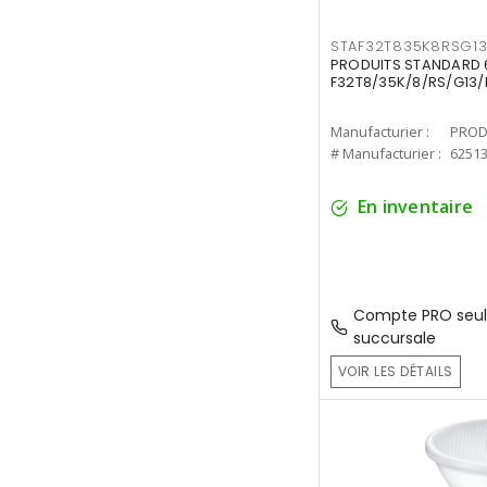
STAF32T835K8RSG1
PRODUITS STANDARD 6
F32T8/35K/8/RS/G13/
Manufacturier :
PROD
# Manufacturier :
6251
En inventaire
Compte PRO seul
succursale
VOIR LES DÉTAILS