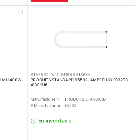
STAFB32T841K8U6RSG13ESV
I MH 400W
PRODUITS STANDARD 65502 LAMPE FLUO FB32T8
4100KU6
Manufacturier :
PRODUITS STANDARD
# Manufacturier :
65502
En inventaire