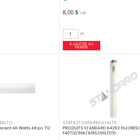
8,00 $
/ ch
ch
AJOUTER AU
PANIER
EALTO
STAF40T1265K9RSG13STD
cent 40 Watts 48 po T12
PRODUITS STANDARD 64253 FLUORES
F40T12/65K/9/RS/G13/STD