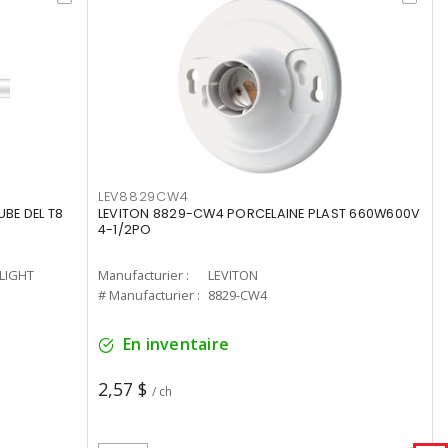
LEV8829CW4
UBE DEL T8
LEVITON 8829-CW4 PORCELAINE PLAST 660W600V
4-1/2PO
-LIGHT
Manufacturier :
LEVITON
# Manufacturier :
8829-CW4
En inventaire
2,57 $
/ ch