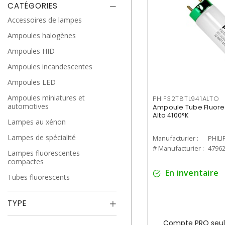
CATÉGORIES
Accessoires de lampes
Ampoules halogènes
Ampoules HID
Ampoules incandescentes
Ampoules LED
Ampoules miniatures et
PHIF32T8TL941ALTO
automotives
Ampoule Tube Fluores
Alto 4100°K
Lampes au xénon
Lampes de spécialité
Manufacturier :
PHILI
# Manufacturier :
4796
Lampes fluorescentes
compactes
En inventaire
Tubes fluorescents
TYPE
Compte PRO seul