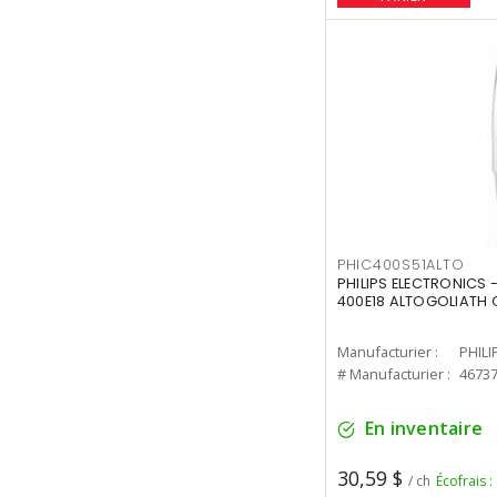
PHIC400S51ALTO
PHILIPS ELECTRONICS 
400E18 ALTOGOLIATH C
Manufacturier :
PHILI
# Manufacturier :
4673
En inventaire
30,59 $
/ ch
Écofrais :