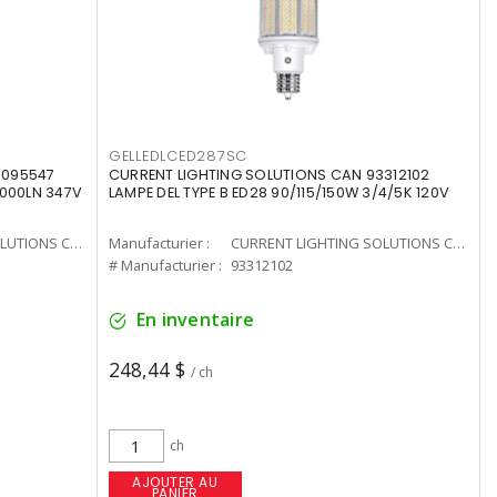
GELLEDLCED287SC
3095547
CURRENT LIGHTING SOLUTIONS CAN 93312102
0000LN 347V
LAMPE DEL TYPE B ED28 90/115/150W 3/4/5K 120V
CURRENT LIGHTING SOLUTIONS CAN
Manufacturier :
CURRENT LIGHTING SOLUTIONS CAN
# Manufacturier :
93312102
En inventaire
248,44 $
/ ch
ch
AJOUTER AU
PANIER