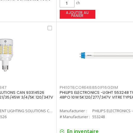
ch
AJOUTER AU
PANIER
347
PHI10T8CORE48850IF16GDIM
LUTIONS CAN 93314526
PHILIPS ELECTRONICS -LIGHT 553248 T
7 21/35/45W 3/4/5K 120/347V
48PO 10W 5K120/277/347V VITRE TYPE
CURRENT LIGHTING SOLUTIONS CAN
Manufacturier :
PHILIPS ELECTRONICS 
4526
# Manufacturier :
553248
En inventaire