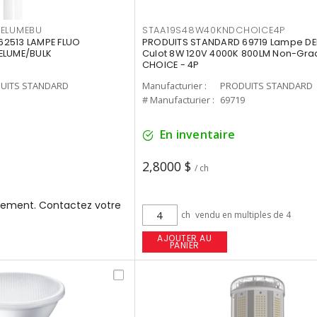
3ELUMEBU
STAA19S48W40KNDCHOICE4P
2513 LAMPE FLUO
PRODUITS STANDARD 69719 Lampe DEL
ELUME/BULK
Culot 8W 120V 4000K 800LM Non-Gra
CHOICE - 4P
UITS STANDARD
Manufacturier :
PRODUITS STANDARD
3
# Manufacturier :
69719
En inventaire
2,8000 $
/ ch
ement. Contactez votre
ch
vendu en multiples de 4
AJOUTER AU
PANIER