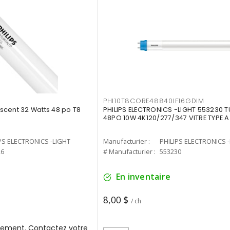
PHI10T8CORE48840IF16GDIM
cent 32 Watts 48 po T8
PHILIPS ELECTRONICS -LIGHT 553230 T
48PO 10W 4K120/277/347 VITRE TYPE A
PS ELECTRONICS -LIGHT
Manufacturier :
PHILIPS ELECTRONICS 
26
# Manufacturier :
553230
En inventaire
8,00 $
/ ch
ement. Contactez votre