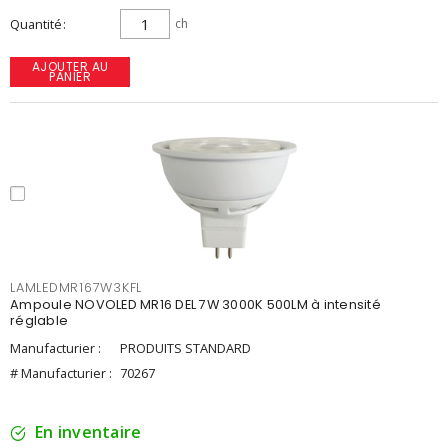
Quantité
ch
AJOUTER AU
PANIER
LAMLEDMR167W3KFL
Ampoule NOVOLED MR16 DEL 7W 3000K 500LM à intensité
réglable
Manufacturier :
PRODUITS STANDARD
# Manufacturier :
70267
En inventaire