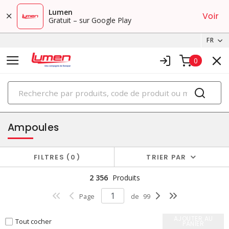
Lumen
Voir
Gratuit – sur Google Play
FR
0
PRODUITS
éclairage
Ampoules
FILTRES
0
TRIER PAR
2 356
Produits
Page
de
99
AJOUTER AU
Tout cocher
PANIER