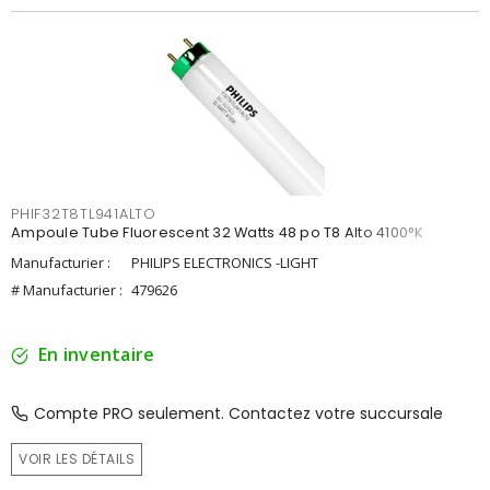
PHIF32T8TL941ALTO
Ampoule Tube Fluorescent 32 Watts 48 po T8 Alto 4100°K
Manufacturier :
PHILIPS ELECTRONICS -LIGHT
# Manufacturier :
479626
En inventaire
Compte PRO seulement. Contactez votre succursale
VOIR LES DÉTAILS