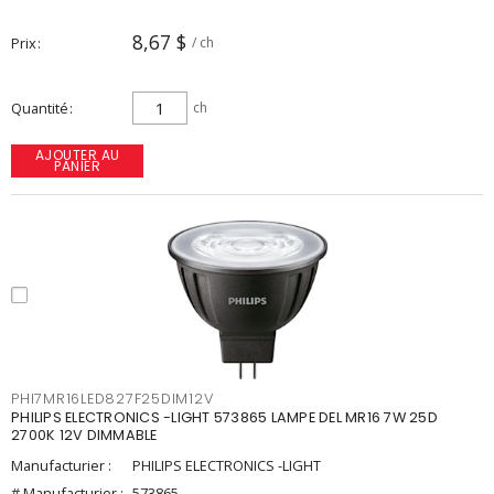
8,67 $
Prix
/ ch
Quantité
ch
AJOUTER AU
PANIER
PHI7MR16LED827F25DIM12V
PHILIPS ELECTRONICS -LIGHT 573865 LAMPE DEL MR16 7W 25D
2700K 12V DIMMABLE
Manufacturier :
PHILIPS ELECTRONICS -LIGHT
# Manufacturier :
573865