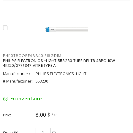
PHI10T8CORE48840IF16GDIM
PHILIPS ELECTRONICS -LIGHT 553230 TUBE DEL T8 48PO 10W
4K120/277/347 VITRE TYPE A
Manufacturier :
PHILIPS ELECTRONICS -LIGHT
# Manufacturier :
553230
En inventaire
8,00 $
Prix
/ ch
Quantité
ch