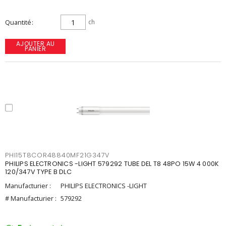
Quantité
ch
AJOUTER AU
PANIER
PHI15T8COR48840MF21G347V
PHILIPS ELECTRONICS -LIGHT 579292 TUBE DEL T8 48PO 15W 4 000K
120/347V TYPE B DLC
Manufacturier :
PHILIPS ELECTRONICS -LIGHT
# Manufacturier :
579292