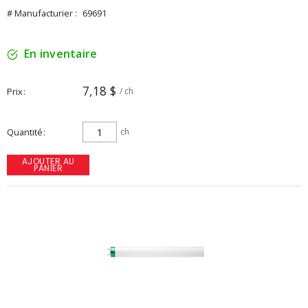
# Manufacturier :
69691
En inventaire
7,18 $
Prix
/ ch
Quantité
ch
AJOUTER AU
PANIER