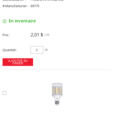
# Manufacturier :
69775
En inventaire
2,01 $
Prix
/ ch
Quantité
ch
AJOUTER AU
PANIER