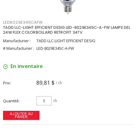
LED8029E345CAFW
TADD LLC-LIGHT EFFICIENT DESIG LED-8029E345C-A-FW LAMPE DEL
24W FLEX COLORBOLLARD RETROFIT 347V
Manufacturier :
TADD LLC-LIGHT EFFICIENT DESIG
# Manufacturier :
LED-8029E345C-A-FW
En inventaire
89,81 $
Prix
/ ch
Quantité
ch
AJOUTER AU
PANIER