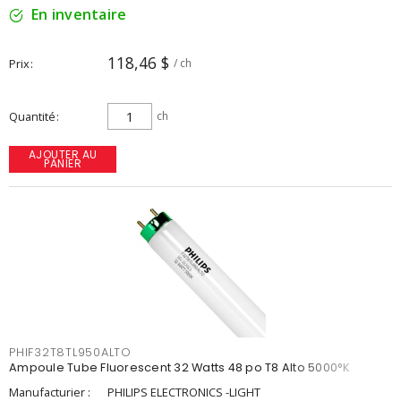
En inventaire
118,46 $
Prix
/ ch
Quantité
ch
AJOUTER AU
PANIER
PHIF32T8TL950ALTO
Ampoule Tube Fluorescent 32 Watts 48 po T8 Alto 5000°K
Manufacturier :
PHILIPS ELECTRONICS -LIGHT