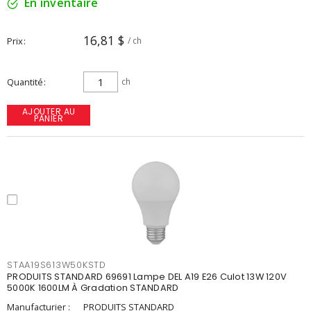
En inventaire
16,81 $
Prix
/ ch
Quantité
ch
AJOUTER AU
PANIER
STAA19S613W50KSTD
PRODUITS STANDARD 69691 Lampe DEL A19 E26 Culot 13W 120V
5000K 1600LM À Gradation STANDARD
Manufacturier :
PRODUITS STANDARD