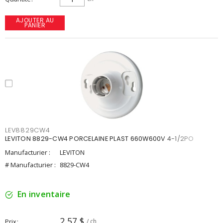
AJOUTER AU
PANIER
LEV8829CW4
LEVITON 8829-CW4 PORCELAINE PLAST 660W600V 4-1/2PO
Manufacturier :
LEVITON
# Manufacturier :
8829-CW4
En inventaire
2,57 $
Prix
/ ch