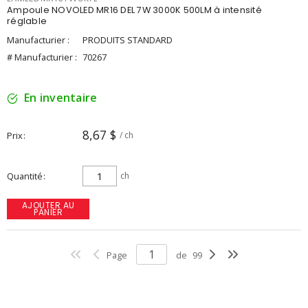
Ampoule NOVOLED MR16 DEL 7W 3000K 500LM à intensité
réglable
Manufacturier :
PRODUITS STANDARD
# Manufacturier :
70267
En inventaire
8,67 $
Prix
/ ch
Quantité
ch
AJOUTER AU
PANIER
Page
de
99