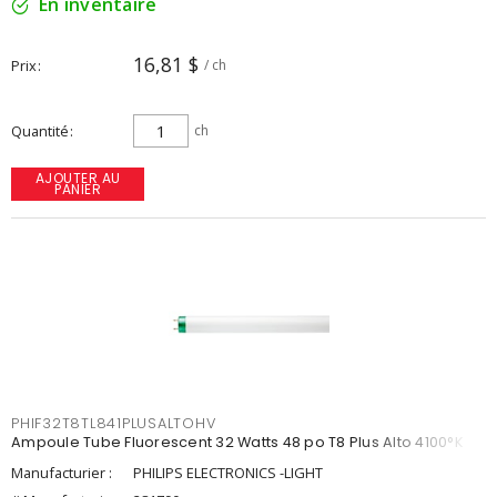
En inventaire
16,81 $
Prix
/ ch
Quantité
ch
AJOUTER AU
PANIER
PHIF32T8TL841PLUSALTOHV
Ampoule Tube Fluorescent 32 Watts 48 po T8 Plus Alto 4100°K
Manufacturier :
PHILIPS ELECTRONICS -LIGHT