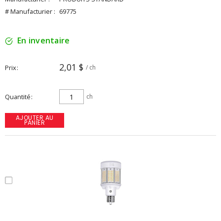
# Manufacturier :
69775
En inventaire
2,01 $
Prix
/ ch
Quantité
ch
AJOUTER AU
PANIER