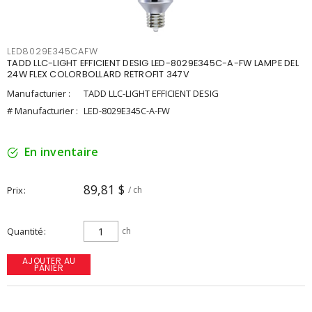
LED8029E345CAFW
TADD LLC-LIGHT EFFICIENT DESIG LED-8029E345C-A-FW LAMPE DEL
24W FLEX COLORBOLLARD RETROFIT 347V
Manufacturier :
TADD LLC-LIGHT EFFICIENT DESIG
# Manufacturier :
LED-8029E345C-A-FW
En inventaire
89,81 $
Prix
/ ch
Quantité
ch
AJOUTER AU
PANIER