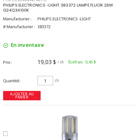
PHILIPS ELECTRONICS -LIGHT 383372 LAMPE FLUOR 26W
G24Q34100K
Manufacturier :
PHILIPS ELECTRONICS -LIGHT
# Manufacturier :
383372
En inventaire
19,03 $
Prix
/ ch
Écofrais : 0,45 $
Quantité
ch
AJOUTER AU
PANIER