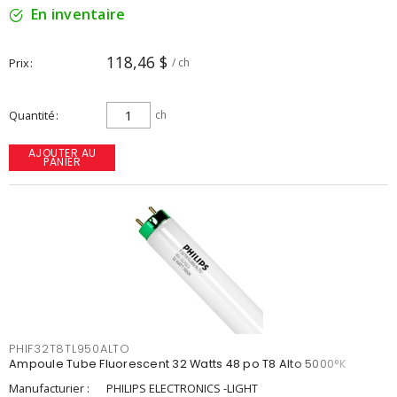
En inventaire
118,46 $
Prix
/ ch
Quantité
ch
AJOUTER AU
PANIER
PHIF32T8TL950ALTO
Ampoule Tube Fluorescent 32 Watts 48 po T8 Alto 5000°K
Manufacturier :
PHILIPS ELECTRONICS -LIGHT