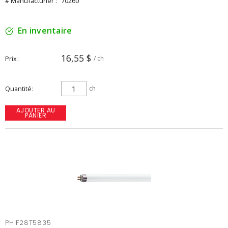
# Manufacturier :
70260
En inventaire
16,55 $
Prix
/ ch
Quantité
ch
AJOUTER AU
PANIER
PHIF28T5835