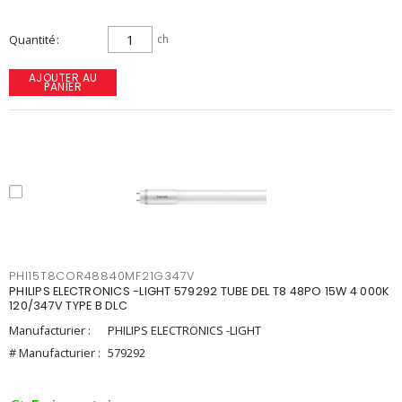
Quantité
ch
AJOUTER AU
PANIER
PHI15T8COR48840MF21G347V
PHILIPS ELECTRONICS -LIGHT 579292 TUBE DEL T8 48PO 15W 4 000K
120/347V TYPE B DLC
Manufacturier :
PHILIPS ELECTRONICS -LIGHT
# Manufacturier :
579292