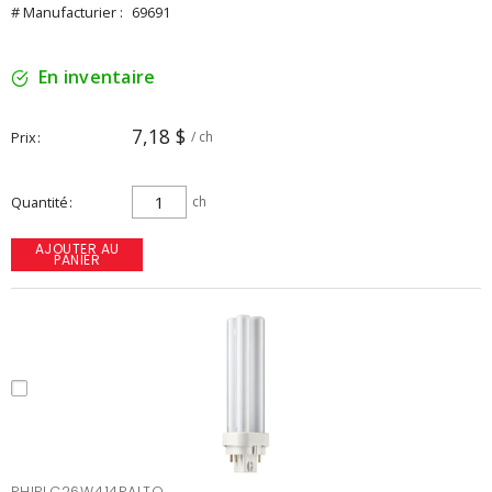
# Manufacturier :
69691
En inventaire
7,18 $
Prix
/ ch
Quantité
ch
AJOUTER AU
PANIER
PHIPLC26W414PALTO