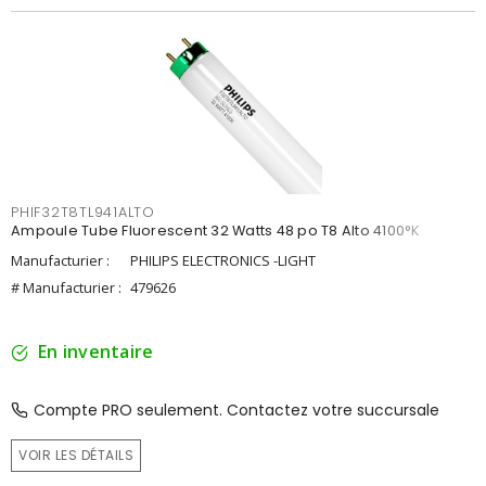
PHIF32T8TL941ALTO
Ampoule Tube Fluorescent 32 Watts 48 po T8 Alto 4100°K
Manufacturier :
PHILIPS ELECTRONICS -LIGHT
# Manufacturier :
479626
En inventaire
Compte PRO seulement. Contactez votre succursale
VOIR LES DÉTAILS