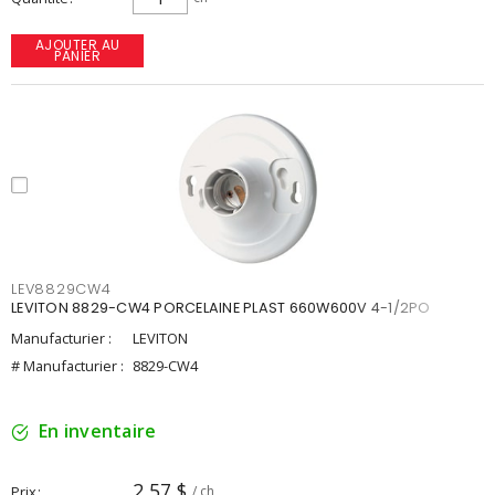
AJOUTER AU
PANIER
LEV8829CW4
LEVITON 8829-CW4 PORCELAINE PLAST 660W600V 4-1/2PO
Manufacturier :
LEVITON
# Manufacturier :
8829-CW4
En inventaire
2,57 $
Prix
/ ch