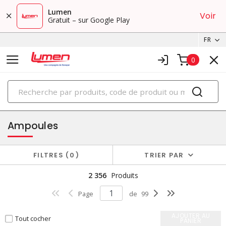
Lumen
Voir
Gratuit – sur Google Play
FR
0
PRODUITS
éclairage
Ampoules
FILTRES
0
TRIER PAR
2 356
Produits
Page
de
99
AJOUTER AU
Tout cocher
PANIER