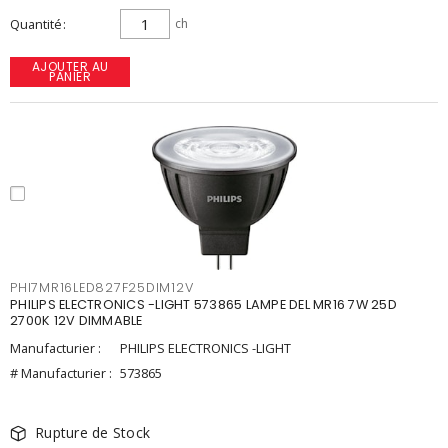
Quantité
ch
AJOUTER AU
PANIER
PHI7MR16LED827F25DIM12V
PHILIPS ELECTRONICS -LIGHT 573865 LAMPE DEL MR16 7W 25D
2700K 12V DIMMABLE
Manufacturier :
PHILIPS ELECTRONICS -LIGHT
# Manufacturier :
573865
Rupture de Stock