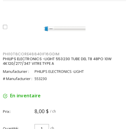
PHI10T8CORE48840IF16GDIM
PHILIPS ELECTRONICS -LIGHT 553230 TUBE DEL T8 48PO 10W
4K120/277/347 VITRE TYPE A
Manufacturier :
PHILIPS ELECTRONICS -LIGHT
# Manufacturier :
553230
En inventaire
8,00 $
Prix
/ ch
Quantité
ch