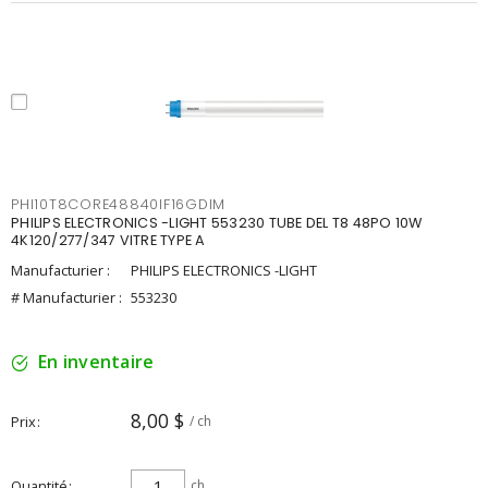
PHI10T8CORE48840IF16GDIM
PHILIPS ELECTRONICS -LIGHT 553230 TUBE DEL T8 48PO 10W
4K120/277/347 VITRE TYPE A
Manufacturier :
PHILIPS ELECTRONICS -LIGHT
# Manufacturier :
553230
En inventaire
8,00 $
Prix
/ ch
Quantité
ch