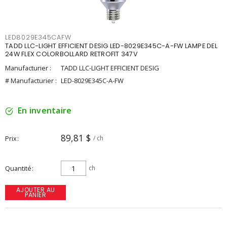
LED8029E345CAFW
TADD LLC-LIGHT EFFICIENT DESIG LED-8029E345C-A-FW LAMPE DEL
24W FLEX COLORBOLLARD RETROFIT 347V
Manufacturier :
TADD LLC-LIGHT EFFICIENT DESIG
# Manufacturier :
LED-8029E345C-A-FW
En inventaire
89,81 $
Prix
/ ch
Quantité
ch
AJOUTER AU
PANIER