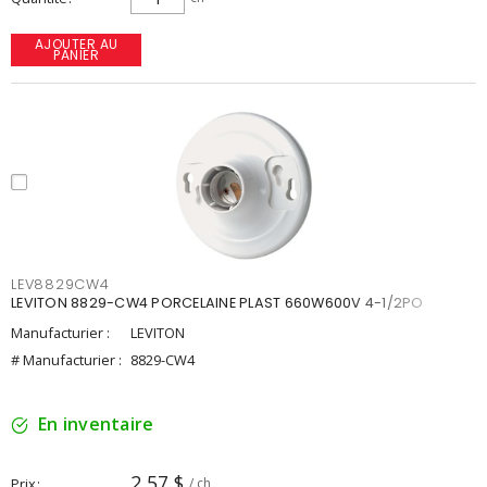
AJOUTER AU
PANIER
LEV8829CW4
LEVITON 8829-CW4 PORCELAINE PLAST 660W600V 4-1/2PO
Manufacturier :
LEVITON
# Manufacturier :
8829-CW4
En inventaire
2,57 $
Prix
/ ch