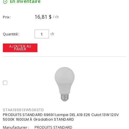
En inventaire
16,81 $
Prix
/ ch
Quantité
ch
AJOUTER AU
PANIER
STAA19S613W50KSTD
PRODUITS STANDARD 69691 Lampe DEL A19 E26 Culot 13W 120V
5000K 1600LM À Gradation STANDARD
Manufacturier :
PRODUITS STANDARD