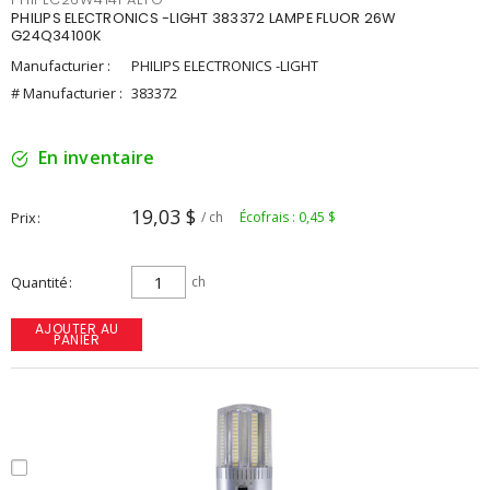
PHILIPS ELECTRONICS -LIGHT 383372 LAMPE FLUOR 26W
G24Q34100K
Manufacturier :
PHILIPS ELECTRONICS -LIGHT
# Manufacturier :
383372
En inventaire
19,03 $
Prix
/ ch
Écofrais : 0,45 $
Quantité
ch
AJOUTER AU
PANIER