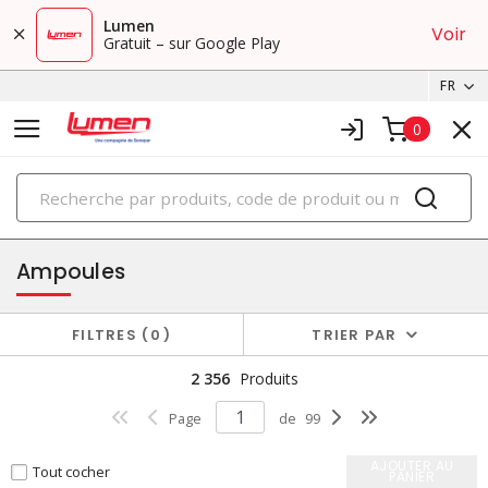
Lumen
Voir
Gratuit – sur Google Play
FR
0
PRODUITS
éclairage
Ampoules
FILTRES
0
TRIER PAR
2 356
Produits
Page
de
99
AJOUTER AU
Tout cocher
PANIER