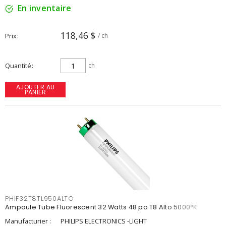
En inventaire
118,46 $
Prix
/ ch
Quantité
ch
AJOUTER AU
PANIER
PHIF32T8TL950ALTO
Ampoule Tube Fluorescent 32 Watts 48 po T8 Alto 5000°K
Manufacturier :
PHILIPS ELECTRONICS -LIGHT