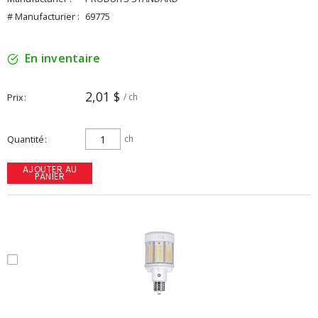
# Manufacturier :
69775
En inventaire
2,01 $
Prix
/ ch
Quantité
ch
AJOUTER AU
PANIER