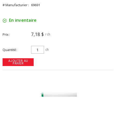
# Manufacturier :
69691
En inventaire
7,18 $
Prix
/ ch
Quantité
ch
AJOUTER AU
PANIER