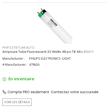
PHIF32T8TL941ALTO
Ampoule Tube Fluorescent 32 Watts 48 po T8 Alto 4100°K
Manufacturier :
PHILIPS ELECTRONICS -LIGHT
# Manufacturier :
479626
En inventaire
Compte PRO seulement. Contactez votre succursale
VOIR LES DÉTAILS