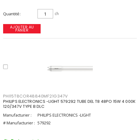
Quantité
ch
AJOUTER AU
PANIER
PHI15T8COR48840MF21G347V
PHILIPS ELECTRONICS -LIGHT 579292 TUBE DEL T8 48PO 15W 4 000K
120/347V TYPE B DLC
Manufacturier :
PHILIPS ELECTRONICS -LIGHT
# Manufacturier :
579292