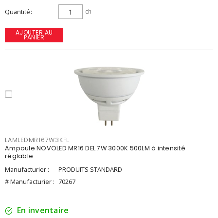
Quantité
ch
AJOUTER AU
PANIER
LAMLEDMR167W3KFL
Ampoule NOVOLED MR16 DEL 7W 3000K 500LM à intensité
réglable
Manufacturier :
PRODUITS STANDARD
# Manufacturier :
70267
En inventaire