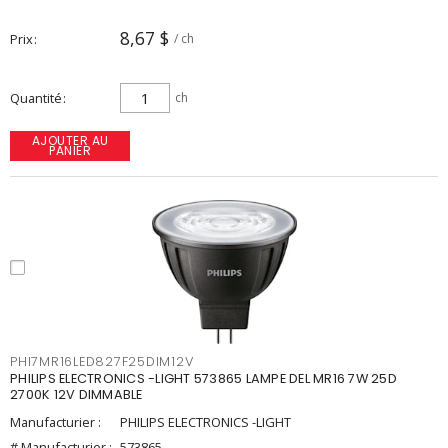
8,67 $
Prix
/ ch
Quantité
ch
AJOUTER AU
PANIER
PHI7MR16LED827F25DIM12V
PHILIPS ELECTRONICS -LIGHT 573865 LAMPE DEL MR16 7W 25D
2700K 12V DIMMABLE
Manufacturier :
PHILIPS ELECTRONICS -LIGHT
# Manufacturier :
573865