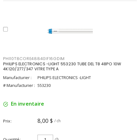
PHI10T8CORE48840IF16GDIM
PHILIPS ELECTRONICS -LIGHT 553230 TUBE DEL T8 48PO 10W
4K120/277/347 VITRE TYPE A
Manufacturier :
PHILIPS ELECTRONICS -LIGHT
# Manufacturier :
553230
En inventaire
8,00 $
Prix
/ ch
Quantité
ch