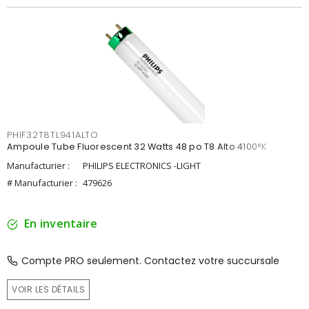
PHIF32T8TL941ALTO
Ampoule Tube Fluorescent 32 Watts 48 po T8 Alto 4100°K
Manufacturier :
PHILIPS ELECTRONICS -LIGHT
# Manufacturier :
479626
En inventaire
Compte PRO seulement. Contactez votre succursale
VOIR LES DÉTAILS