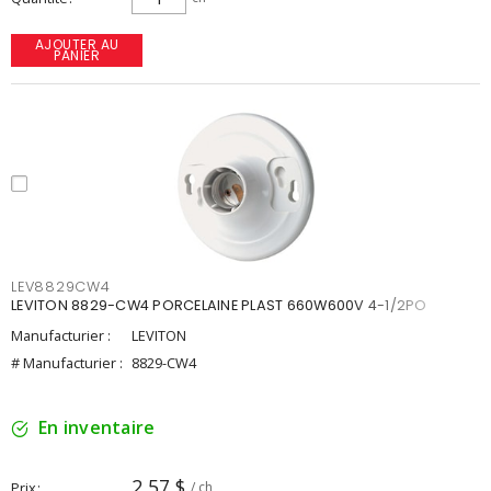
AJOUTER AU
PANIER
LEV8829CW4
LEVITON 8829-CW4 PORCELAINE PLAST 660W600V 4-1/2PO
Manufacturier :
LEVITON
# Manufacturier :
8829-CW4
En inventaire
2,57 $
Prix
/ ch