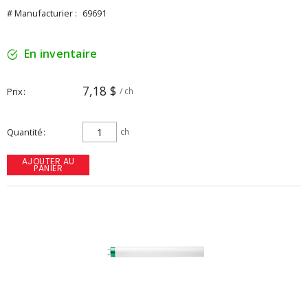
# Manufacturier :
69691
En inventaire
7,18 $
Prix
/ ch
Quantité
ch
AJOUTER AU
PANIER