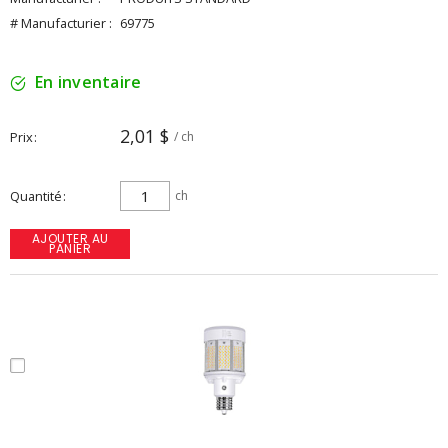
# Manufacturier :
69775
En inventaire
2,01 $
Prix
/ ch
Quantité
ch
AJOUTER AU
PANIER