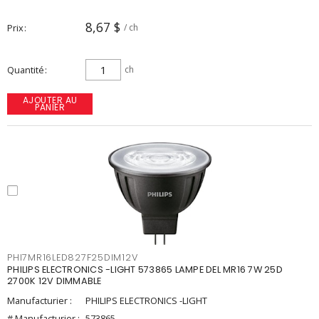
8,67 $
Prix
/ ch
Quantité
ch
AJOUTER AU
PANIER
PHI7MR16LED827F25DIM12V
PHILIPS ELECTRONICS -LIGHT 573865 LAMPE DEL MR16 7W 25D
2700K 12V DIMMABLE
Manufacturier :
PHILIPS ELECTRONICS -LIGHT
# Manufacturier :
573865