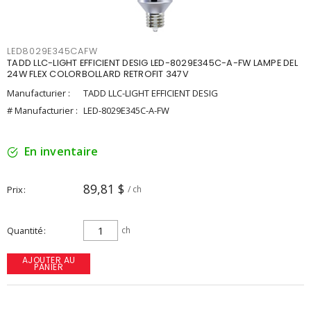
LED8029E345CAFW
TADD LLC-LIGHT EFFICIENT DESIG LED-8029E345C-A-FW LAMPE DEL
24W FLEX COLORBOLLARD RETROFIT 347V
Manufacturier :
TADD LLC-LIGHT EFFICIENT DESIG
# Manufacturier :
LED-8029E345C-A-FW
En inventaire
89,81 $
Prix
/ ch
Quantité
ch
AJOUTER AU
PANIER