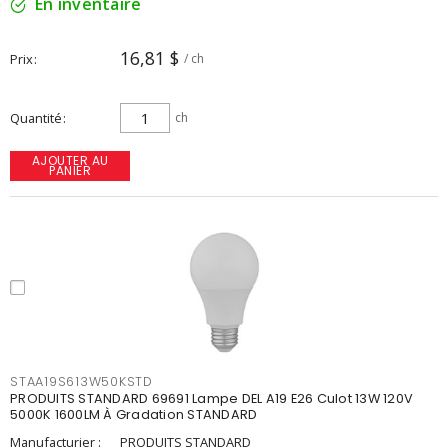
En inventaire
16,81 $
Prix
/ ch
Quantité
ch
AJOUTER AU
PANIER
STAA19S613W50KSTD
PRODUITS STANDARD 69691 Lampe DEL A19 E26 Culot 13W 120V
5000K 1600LM À Gradation STANDARD
Manufacturier :
PRODUITS STANDARD