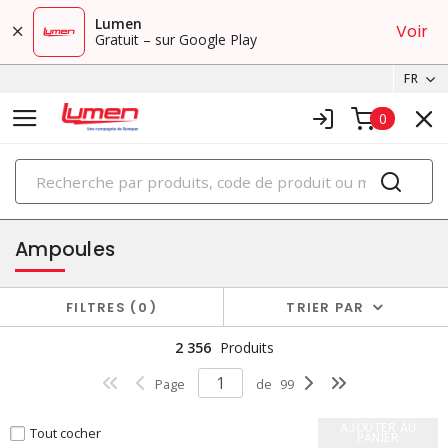
Lumen
Voir
Gratuit – sur Google Play
FR
0
PRODUITS
éclairage
Ampoules
FILTRES
0
TRIER PAR
2 356
Produits
Page
de
99
AJOUTER AU
Tout cocher
PANIER