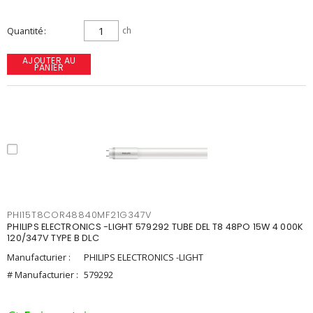
Quantité
ch
AJOUTER AU
PANIER
PHI15T8COR48840MF21G347V
PHILIPS ELECTRONICS -LIGHT 579292 TUBE DEL T8 48PO 15W 4 000K
120/347V TYPE B DLC
Manufacturier :
PHILIPS ELECTRONICS -LIGHT
# Manufacturier :
579292