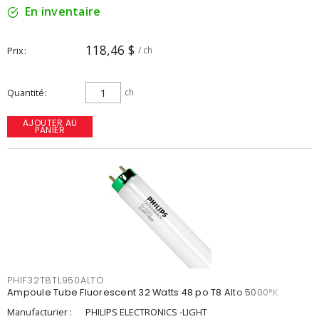
En inventaire
118,46 $
Prix
/ ch
Quantité
ch
AJOUTER AU
PANIER
PHIF32T8TL950ALTO
Ampoule Tube Fluorescent 32 Watts 48 po T8 Alto 5000°K
Manufacturier :
PHILIPS ELECTRONICS -LIGHT