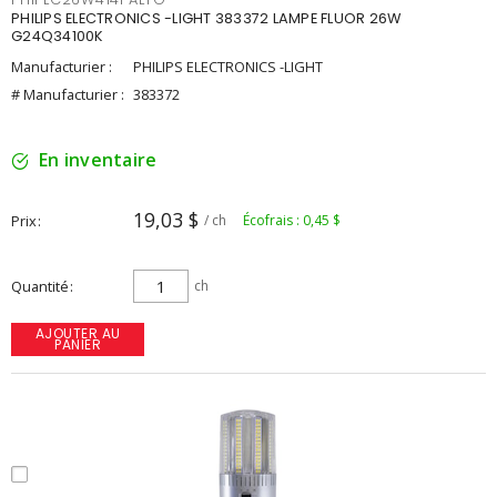
PHILIPS ELECTRONICS -LIGHT 383372 LAMPE FLUOR 26W
G24Q34100K
Manufacturier :
PHILIPS ELECTRONICS -LIGHT
# Manufacturier :
383372
En inventaire
19,03 $
Prix
/ ch
Écofrais : 0,45 $
Quantité
ch
AJOUTER AU
PANIER