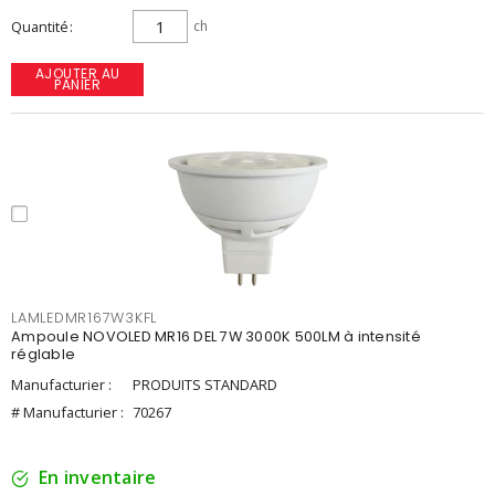
Quantité
ch
AJOUTER AU
PANIER
LAMLEDMR167W3KFL
Ampoule NOVOLED MR16 DEL 7W 3000K 500LM à intensité
réglable
Manufacturier :
PRODUITS STANDARD
# Manufacturier :
70267
En inventaire