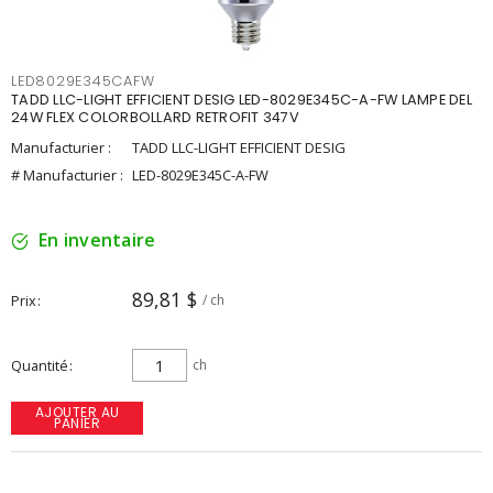
LED8029E345CAFW
TADD LLC-LIGHT EFFICIENT DESIG LED-8029E345C-A-FW LAMPE DEL
24W FLEX COLORBOLLARD RETROFIT 347V
Manufacturier :
TADD LLC-LIGHT EFFICIENT DESIG
# Manufacturier :
LED-8029E345C-A-FW
En inventaire
89,81 $
Prix
/ ch
Quantité
ch
AJOUTER AU
PANIER