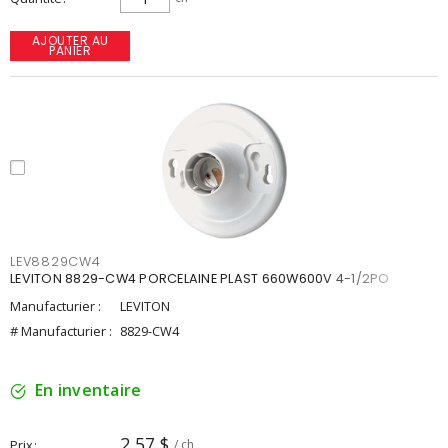
AJOUTER AU
PANIER
LEV8829CW4
LEVITON 8829-CW4 PORCELAINE PLAST 660W600V 4-1/2PO
Manufacturier :
LEVITON
# Manufacturier :
8829-CW4
En inventaire
2,57 $
Prix
/ ch