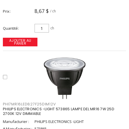
8,67 $
Prix
/ ch
Quantité
ch
AJOUTER AU
PANIER
PHI7MR16LED827F25DIM12V
PHILIPS ELECTRONICS -LIGHT 573865 LAMPE DEL MR16 7W 25D
2700K 12V DIMMABLE
Manufacturier :
PHILIPS ELECTRONICS -LIGHT
# Manufacturier :
573865