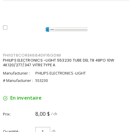
PHI10T8CORE48840IF16GDIM
PHILIPS ELECTRONICS -LIGHT 553230 TUBE DEL T8 48PO 10W
4K120/277/347 VITRE TYPE A
Manufacturier :
PHILIPS ELECTRONICS -LIGHT
# Manufacturier :
553230
En inventaire
8,00 $
Prix
/ ch
Quantité
ch