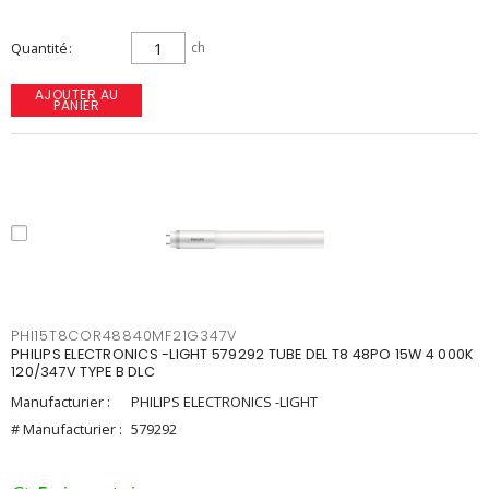
Quantité
ch
AJOUTER AU
PANIER
PHI15T8COR48840MF21G347V
PHILIPS ELECTRONICS -LIGHT 579292 TUBE DEL T8 48PO 15W 4 000K
120/347V TYPE B DLC
Manufacturier :
PHILIPS ELECTRONICS -LIGHT
# Manufacturier :
579292