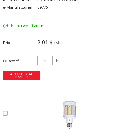
# Manufacturier :
69775
En inventaire
2,01 $
Prix
/ ch
Quantité
ch
AJOUTER AU
PANIER