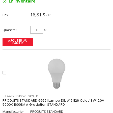
En inventaire
16,81 $
Prix
/ ch
Quantité
ch
AJOUTER AU
PANIER
STAA19S613W50KSTD
PRODUITS STANDARD 69691 Lampe DEL A19 E26 Culot 13W 120V
5000K 1600LM À Gradation STANDARD
Manufacturier :
PRODUITS STANDARD