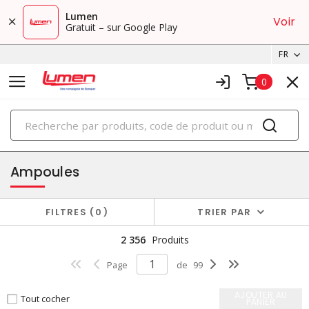
Lumen
Voir
Gratuit – sur Google Play
FR
0
PRODUITS
éclairage
Ampoules
FILTRES
0
TRIER PAR
2 356
Produits
Page
de
99
AJOUTER AU
Tout cocher
PANIER