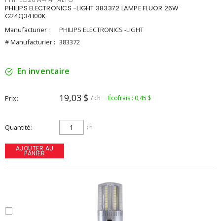
PHILIPS ELECTRONICS -LIGHT 383372 LAMPE FLUOR 26W
G24Q34100K
Manufacturier :
PHILIPS ELECTRONICS -LIGHT
# Manufacturier :
383372
En inventaire
19,03 $
Prix
/ ch
Écofrais : 0,45 $
Quantité
ch
AJOUTER AU
PANIER