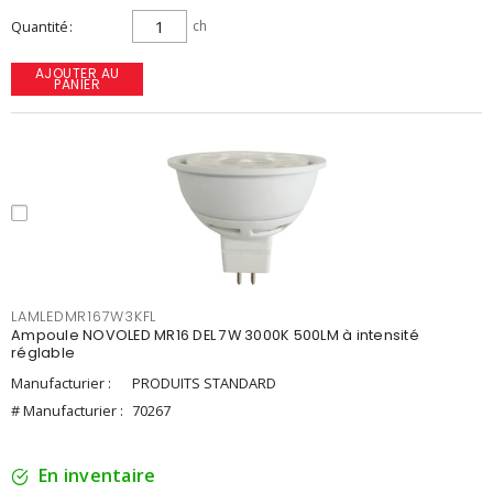
Quantité
ch
AJOUTER AU
PANIER
LAMLEDMR167W3KFL
Ampoule NOVOLED MR16 DEL 7W 3000K 500LM à intensité
réglable
Manufacturier :
PRODUITS STANDARD
# Manufacturier :
70267
En inventaire