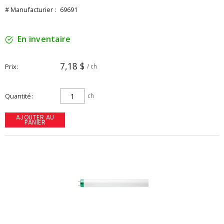
# Manufacturier :
69691
En inventaire
7,18 $
Prix
/ ch
Quantité
ch
AJOUTER AU
PANIER