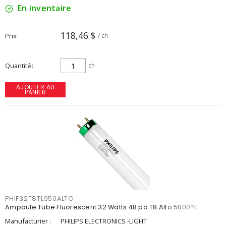
En inventaire
118,46 $
Prix
/ ch
Quantité
ch
AJOUTER AU
PANIER
PHIF32T8TL950ALTO
Ampoule Tube Fluorescent 32 Watts 48 po T8 Alto 5000°K
Manufacturier :
PHILIPS ELECTRONICS -LIGHT