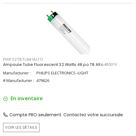
PHIF32T8TL941ALTO
Ampoule Tube Fluorescent 32 Watts 48 po T8 Alto 4100°K
Manufacturier :
PHILIPS ELECTRONICS -LIGHT
# Manufacturier :
479626
En inventaire
Compte PRO seulement. Contactez votre succursale
VOIR LES DÉTAILS