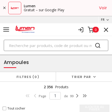
Lumen
Voir
Gratuit – sur Google Play
FR
0
PRODUITS
éclairage
Ampoules
FILTRES
0
TRIER PAR
2 356
Produits
Page
de
99
AJOUTER AU
Tout cocher
PANIER