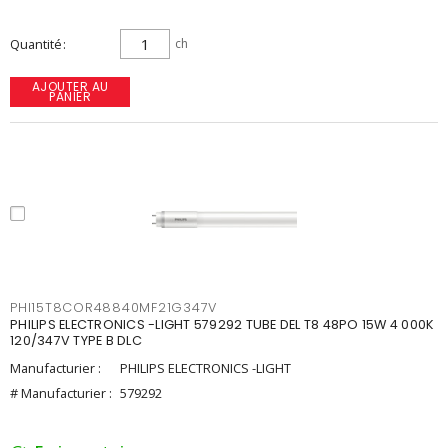
Quantité
ch
AJOUTER AU
PANIER
PHI15T8COR48840MF21G347V
PHILIPS ELECTRONICS -LIGHT 579292 TUBE DEL T8 48PO 15W 4 000K
120/347V TYPE B DLC
Manufacturier :
PHILIPS ELECTRONICS -LIGHT
# Manufacturier :
579292