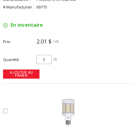
# Manufacturier :
69775
En inventaire
2,01 $
Prix
/ ch
Quantité
ch
AJOUTER AU
PANIER