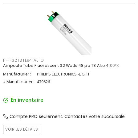
PHIF32T8TL941ALTO
Ampoule Tube Fluorescent 32 Watts 48 po T8 Alto 4100°K
Manufacturier :
PHILIPS ELECTRONICS -LIGHT
# Manufacturier :
479626
En inventaire
Compte PRO seulement. Contactez votre succursale
VOIR LES DÉTAILS