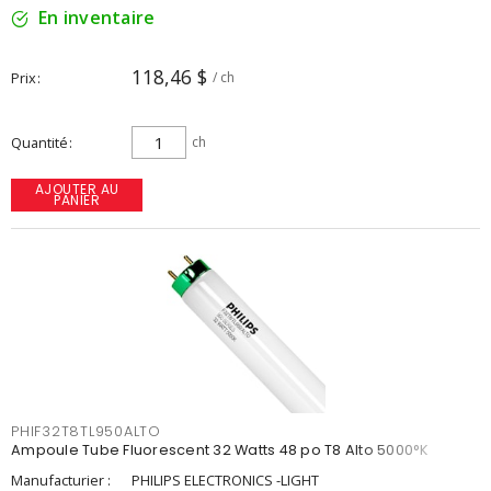
En inventaire
118,46 $
Prix
/ ch
Quantité
ch
AJOUTER AU
PANIER
PHIF32T8TL950ALTO
Ampoule Tube Fluorescent 32 Watts 48 po T8 Alto 5000°K
Manufacturier :
PHILIPS ELECTRONICS -LIGHT