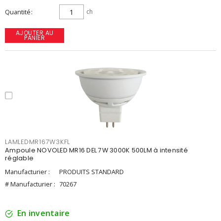
Quantité
ch
AJOUTER AU
PANIER
LAMLEDMR167W3KFL
Ampoule NOVOLED MR16 DEL 7W 3000K 500LM à intensité
réglable
Manufacturier :
PRODUITS STANDARD
# Manufacturier :
70267
En inventaire