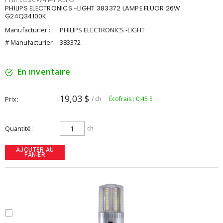
PHILIPS ELECTRONICS -LIGHT 383372 LAMPE FLUOR 26W
G24Q34100K
Manufacturier :
PHILIPS ELECTRONICS -LIGHT
# Manufacturier :
383372
En inventaire
19,03 $
Prix
/ ch
Écofrais : 0,45 $
Quantité
ch
AJOUTER AU
PANIER