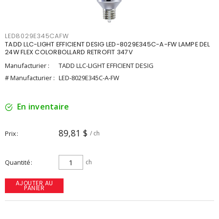
LED8029E345CAFW
TADD LLC-LIGHT EFFICIENT DESIG LED-8029E345C-A-FW LAMPE DEL
24W FLEX COLORBOLLARD RETROFIT 347V
Manufacturier :
TADD LLC-LIGHT EFFICIENT DESIG
# Manufacturier :
LED-8029E345C-A-FW
En inventaire
89,81 $
Prix
/ ch
Quantité
ch
AJOUTER AU
PANIER