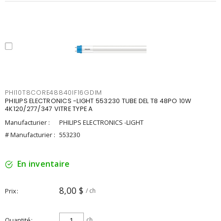
PHI10T8CORE48840IF16GDIM
PHILIPS ELECTRONICS -LIGHT 553230 TUBE DEL T8 48PO 10W
4K120/277/347 VITRE TYPE A
Manufacturier :
PHILIPS ELECTRONICS -LIGHT
# Manufacturier :
553230
En inventaire
8,00 $
Prix
/ ch
Quantité
ch