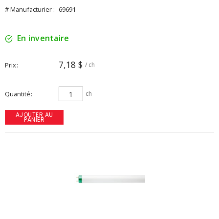
# Manufacturier :
69691
En inventaire
7,18 $
Prix
/ ch
Quantité
ch
AJOUTER AU
PANIER