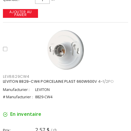
AJOUTER AU
PANIER
LEV8829CW4
LEVITON 8829-CW4 PORCELAINE PLAST 660W600V 4-1/2PO
Manufacturier :
LEVITON
# Manufacturier :
8829-CW4
En inventaire
2,57 $
Prix
/ ch