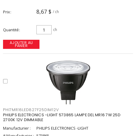
8,67 $
Prix
/ ch
Quantité
ch
AJOUTER AU
PANIER
PHI7MR16LED827F25DIM12V
PHILIPS ELECTRONICS -LIGHT 573865 LAMPE DEL MR16 7W 25D
2700K 12V DIMMABLE
Manufacturier :
PHILIPS ELECTRONICS -LIGHT
# Manufacturier :
573865