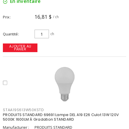
En inventaire
16,81 $
Prix
/ ch
Quantité
ch
AJOUTER AU
PANIER
STAA19S613W50KSTD
PRODUITS STANDARD 69691 Lampe DEL A19 E26 Culot 13W 120V
5000K 1600LM À Gradation STANDARD
Manufacturier :
PRODUITS STANDARD