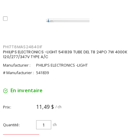
PHI7T8MAS24840IF
PHILIPS ELECTRONICS -LIGHT 541839 TUBE DEL T8 24PO 7W 4000K
120/277/347V TYPE A/C
Manufacturier :
PHILIPS ELECTRONICS -LIGHT
# Manufacturier :
541839
En inventaire
11,49 $
Prix
/ ch
Quantité
ch