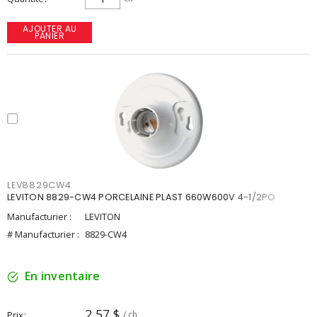
AJOUTER AU
PANIER
LEV8829CW4
LEVITON 8829-CW4 PORCELAINE PLAST 660W600V 4-1/2PO
Manufacturier :
LEVITON
# Manufacturier :
8829-CW4
En inventaire
2,57 $
Prix
/ ch