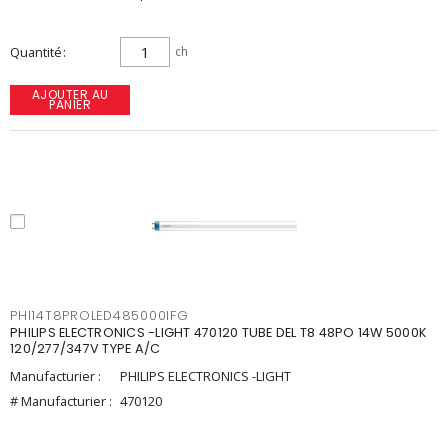
Quantité
ch
AJOUTER AU
PANIER
PHI14T8PROLED485000IFG
PHILIPS ELECTRONICS -LIGHT 470120 TUBE DEL T8 48PO 14W 5000K
120/277/347V TYPE A/C
Manufacturier :
PHILIPS ELECTRONICS -LIGHT
# Manufacturier :
470120