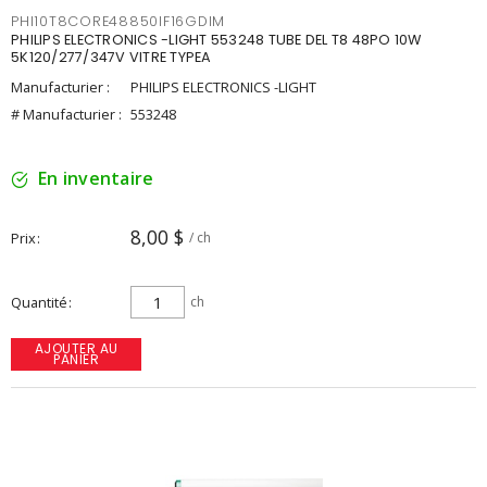
PHI10T8CORE48850IF16GDIM
PHILIPS ELECTRONICS -LIGHT 553248 TUBE DEL T8 48PO 10W
5K120/277/347V VITRE TYPEA
Manufacturier :
PHILIPS ELECTRONICS -LIGHT
# Manufacturier :
553248
En inventaire
8,00 $
Prix
/ ch
Quantité
ch
AJOUTER AU
PANIER