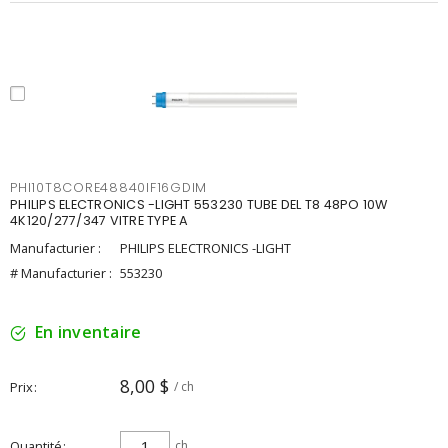
PHI10T8CORE48840IF16GDIM
PHILIPS ELECTRONICS -LIGHT 553230 TUBE DEL T8 48PO 10W
4K120/277/347 VITRE TYPE A
Manufacturier :
PHILIPS ELECTRONICS -LIGHT
# Manufacturier :
553230
En inventaire
8,00 $
Prix
/ ch
Quantité
ch