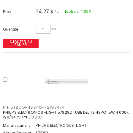
34,27 $
Prix
/ ch
Écofrais : 1,85 $
Quantité
ch
AJOUTER AU
PANIER
PHI15T8COR48840MF21G347V
PHILIPS ELECTRONICS -LIGHT 579292 TUBE DEL T8 48PO 15W 4 000K
120/347V TYPE B DLC
Manufacturier :
PHILIPS ELECTRONICS -LIGHT
# Manufacturier :
579292