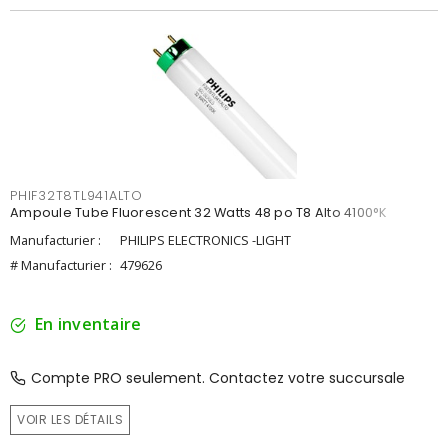
PHIF32T8TL941ALTO
Ampoule Tube Fluorescent 32 Watts 48 po T8 Alto 4100°K
Manufacturier :
PHILIPS ELECTRONICS -LIGHT
# Manufacturier :
479626
En inventaire
Compte PRO seulement. Contactez votre succursale
VOIR LES DÉTAILS