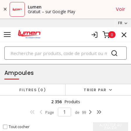
Lumen
Voir
Gratuit – sur Google Play
FR
0
PRODUITS
éclairage
Ampoules
FILTRES
0
TRIER PAR
2 356
Produits
Page
de
99
AJOUTER AU
Tout cocher
PANIER