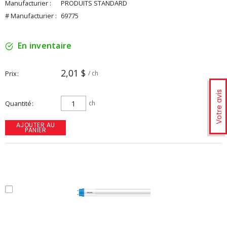
Manufacturier :
PRODUITS STANDARD
# Manufacturier :
69775
En inventaire
2,01 $
Prix
/ ch
Votre avis
Quantité
ch
AJOUTER AU
PANIER