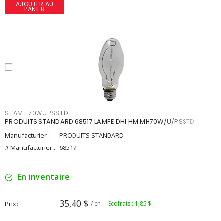
AJOUTER AU
PANIER
STAMH70WUPSSTD
PRODUITS STANDARD 68517 LAMPE DHI HM MH70W/U/PSSTD
Manufacturier :
PRODUITS STANDARD
# Manufacturier :
68517
En inventaire
35,40 $
Prix
/ ch
Écofrais : 1,85 $