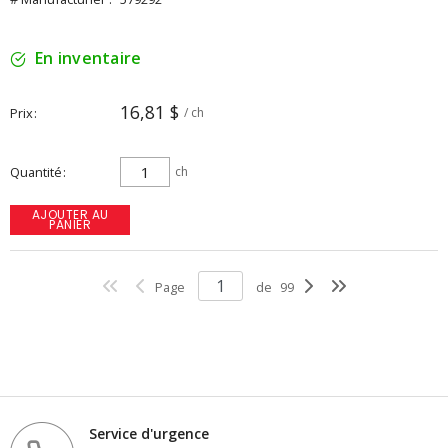
En inventaire
16,81 $
Prix
/ ch
Quantité
ch
AJOUTER AU
PANIER
Page
de
99
Service d'urgence