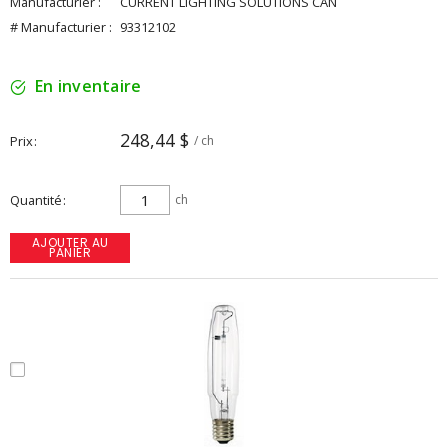
Manufacturier :
CURRENT LIGHTING SOLUTIONS CAN
# Manufacturier :
93312102
En inventaire
248,44 $
Prix
/ ch
Quantité
ch
AJOUTER AU
PANIER