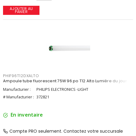
AJOUTER AU
PANIER
PHIF96T12DXALTO
Ampoule tube fluorescent 75W 96 po T12 Alto Lumière du jour
Manufacturier :
PHILIPS ELECTRONICS -LIGHT
# Manufacturier :
372821
En inventaire
Compte PRO seulement. Contactez votre succursale