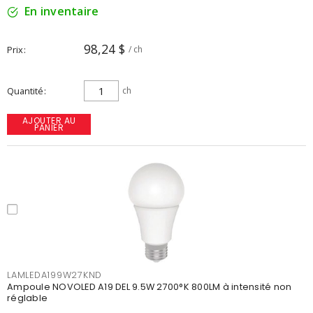
En inventaire
98,24 $
Prix
/ ch
Quantité
ch
AJOUTER AU
PANIER
LAMLEDA199W27KND
Ampoule NOVOLED A19 DEL 9.5W 2700°K 800LM à intensité non
réglable