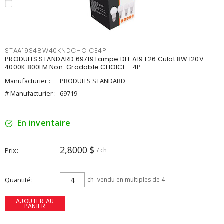
STAA19S48W40KNDCHOICE4P
PRODUITS STANDARD 69719 Lampe DEL A19 E26 Culot 8W 120V
4000K 800LM Non-Gradable CHOICE - 4P
Manufacturier :
PRODUITS STANDARD
# Manufacturier :
69719
En inventaire
2,8000 $
Prix
/ ch
Quantité
ch
vendu en multiples de 4
AJOUTER AU
PANIER