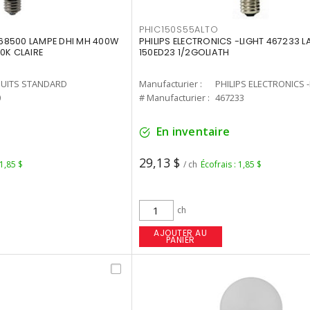
PHIC150S55ALTO
68500 LAMPE DHI MH 400W
PHILIPS ELECTRONICS -LIGHT 467233 
0K CLAIRE
150ED23 1/2GOLIATH
UITS STANDARD
Manufacturier :
PHILIPS ELECTRONICS 
0
# Manufacturier :
467233
En inventaire
29,13 $
 1,85 $
/ ch
Écofrais : 1,85 $
ch
AJOUTER AU
PANIER