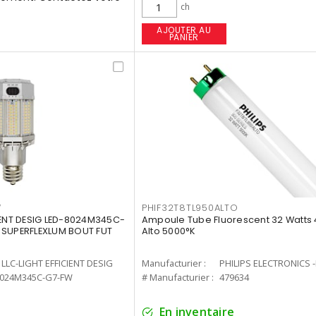
ch
AJOUTER AU
PANIER
W
PHIF32T8TL950ALTO
IENT DESIG LED-8024M345C-
Ampoule Tube Fluorescent 32 Watts 
 SUPERFLEXLUM BOUT FUT
Alto 5000°K
LLC-LIGHT EFFICIENT DESIG
Manufacturier :
PHILIPS ELECTRONICS 
8024M345C-G7-FW
# Manufacturier :
479634
En inventaire