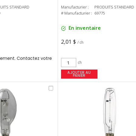
UITS STANDARD
Manufacturier :
PRODUITS STANDARD
9
# Manufacturier :
69775
En inventaire
2,01 $
/ ch
ement. Contactez votre
ch
AJOUTER AU
PANIER