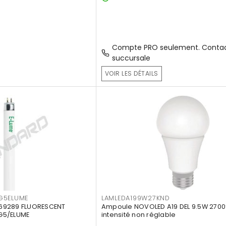
Compte PRO seulement. Contac
succursale
VOIR LES DÉTAILS
G5ELUME
LAMLEDA199W27KND
69289 FLUORESCENT
Ampoule NOVOLED A19 DEL 9.5W 2700
G5/ELUME
intensité non réglable