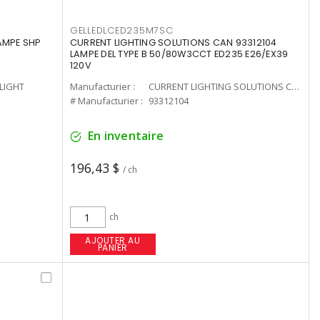
GELLEDLCED235M7SC
LAMPE SHP
CURRENT LIGHTING SOLUTIONS CAN 93312104
LAMPE DEL TYPE B 50/80W3CCT ED235 E26/EX39
120V
-LIGHT
Manufacturier :
CURRENT LIGHTING SOLUTIONS CAN
# Manufacturier :
93312104
En inventaire
196,43 $
/ ch
ch
AJOUTER AU
PANIER