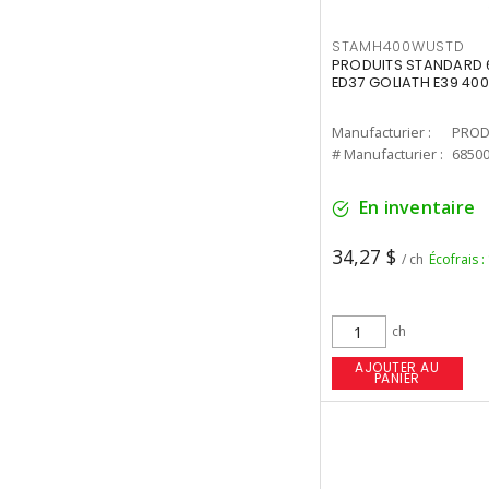
STAMH400WUSTD
PRODUITS STANDARD 
ED37 GOLIATH E39 400
Manufacturier :
PROD
# Manufacturier :
6850
En inventaire
34,27 $
/ ch
Écofrais :
ch
AJOUTER AU
PANIER