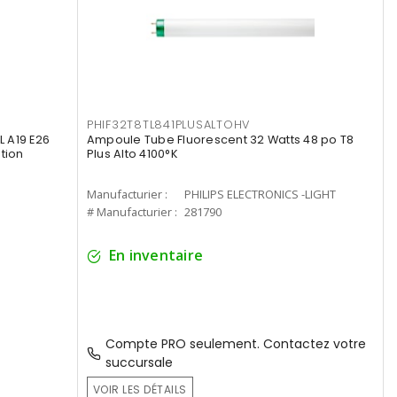
PHIF32T8TL841PLUSALTOHV
 A19 E26
Ampoule Tube Fluorescent 32 Watts 48 po T8
tion
Plus Alto 4100°K
Manufacturier :
PHILIPS ELECTRONICS -LIGHT
# Manufacturier :
281790
En inventaire
Compte PRO seulement. Contactez votre
succursale
VOIR LES DÉTAILS