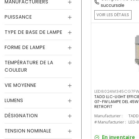
MANUFACTURIERS
succursale
VOIR LES DÉTAILS
PUISSANCE
TYPE DE BASE DE LAMPE
FORME DE LAMPE
TEMPÉRATURE DE LA
COULEUR
VIE MOYENNE
LED8024M345CG7F
TADD LLC-LIGHT EFFIC
LUMENS
G7-FW LAMPE DEL 45W
RETROFIT
DÉSIGNATION
Manufacturier :
TADD 
# Manufacturier :
LED-
TENSION NOMINALE
En inventaire