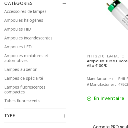
CATÉGORIES
Accessoires de lampes
Ampoules halogènes
Ampoules HID
Ampoules incandescentes
Ampoules LED
Ampoules miniatures et
PHIF32T8TL941ALTO
automotives
Ampoule Tube Fluores
Alto 4100°K
Lampes au xénon
Lampes de spécialité
Manufacturier :
PHILI
# Manufacturier :
4796
Lampes fluorescentes
compactes
En inventaire
Tubes fluorescents
TYPE
Compte PRO seul