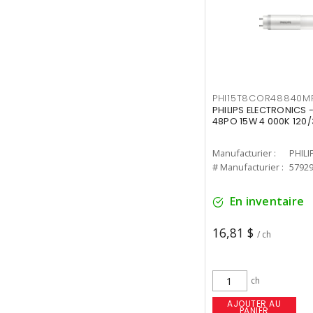
PHI15T8COR48840M
PHILIPS ELECTRONICS 
48PO 15W 4 000K 120/
Manufacturier :
PHILI
# Manufacturier :
5792
En inventaire
16,81 $
/ ch
ch
AJOUTER AU
PANIER