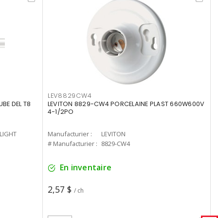
LEV8829CW4
UBE DEL T8
LEVITON 8829-CW4 PORCELAINE PLAST 660W600V
4-1/2PO
-LIGHT
Manufacturier :
LEVITON
# Manufacturier :
8829-CW4
En inventaire
2,57 $
/ ch