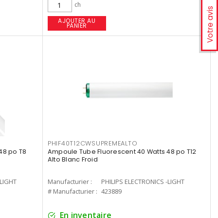
ch
Votre avis
AJOUTER AU
PANIER
PHIF40T12CWSUPREMEALTO
48 po T8
Ampoule Tube Fluorescent 40 Watts 48 po T12
Alto Blanc Froid
-LIGHT
Manufacturier :
PHILIPS ELECTRONICS -LIGHT
# Manufacturier :
423889
En inventaire