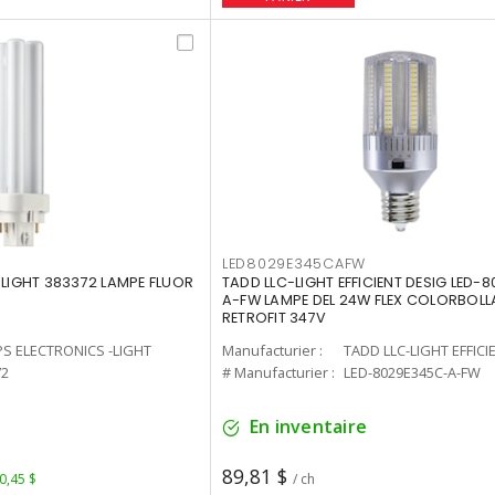
LED8029E345CAFW
-LIGHT 383372 LAMPE FLUOR
TADD LLC-LIGHT EFFICIENT DESIG LED-
A-FW LAMPE DEL 24W FLEX COLORBOL
RETROFIT 347V
PS ELECTRONICS -LIGHT
Manufacturier :
TADD LLC-LIGHT EFFICI
72
# Manufacturier :
LED-8029E345C-A-FW
En inventaire
89,81 $
 0,45 $
/ ch