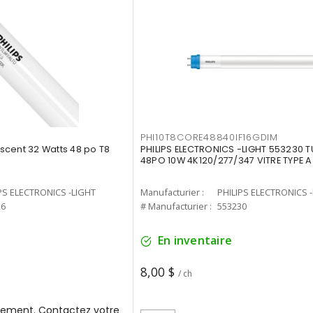
PHI10T8CORE48840IF16GDIM
cent 32 Watts 48 po T8
PHILIPS ELECTRONICS -LIGHT 553230 T
48PO 10W 4K120/277/347 VITRE TYPE A
PS ELECTRONICS -LIGHT
Manufacturier :
PHILIPS ELECTRONICS 
26
# Manufacturier :
553230
En inventaire
8,00 $
/ ch
ement. Contactez votre