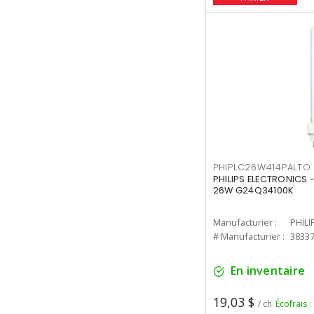
PHIPLC26W414PALTO
PHILIPS ELECTRONICS 
26W G24Q34100K
Manufacturier :
PHILI
# Manufacturier :
3833
En inventaire
19,03 $
/ ch
Écofrais :