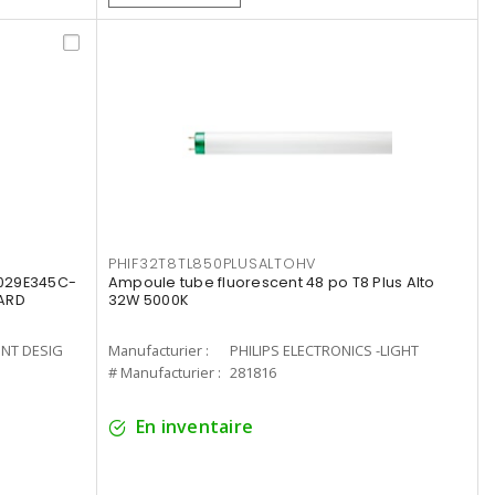
PHIF32T8TL850PLUSALTOHV
8029E345C-
Ampoule tube fluorescent 48 po T8 Plus Alto
LARD
32W 5000K
ENT DESIG
Manufacturier :
PHILIPS ELECTRONICS -LIGHT
# Manufacturier :
281816
En inventaire