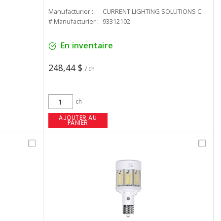
Manufacturier :
CURRENT LIGHTING SOLUTIONS CAN
# Manufacturier :
93312102
En inventaire
248,44 $
/ ch
ch
AJOUTER AU
PANIER