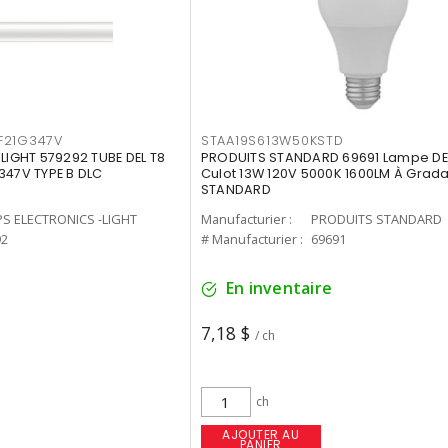
F21G347V
STAA19S613W50KSTD
-LIGHT 579292 TUBE DEL T8
PRODUITS STANDARD 69691 Lampe DEL
347V TYPE B DLC
Culot 13W 120V 5000K 1600LM À Grada
STANDARD
PS ELECTRONICS -LIGHT
Manufacturier :
PRODUITS STANDARD
92
# Manufacturier :
69691
En inventaire
7,18 $
/ ch
ch
AJOUTER AU
PANIER