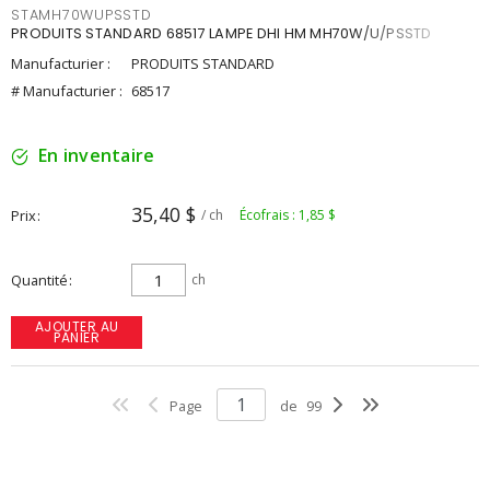
STAMH70WUPSSTD
PRODUITS STANDARD 68517 LAMPE DHI HM MH70W/U/PSSTD
Manufacturier :
PRODUITS STANDARD
# Manufacturier :
68517
En inventaire
35,40 $
Prix
/ ch
Écofrais : 1,85 $
Quantité
ch
AJOUTER AU
PANIER
Page
de
99