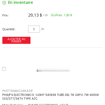
En inventaire
29,13 $
Prix
/ ch
Écofrais : 1,85 $
Quantité
ch
AJOUTER AU
PANIER
PHI7T8MAS24840IF
PHILIPS ELECTRONICS -LIGHT 541839 TUBE DEL T8 24PO 7W 4000K
120/277/347V TYPE A/C