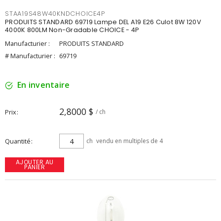
STAA19S48W40KNDCHOICE4P
PRODUITS STANDARD 69719 Lampe DEL A19 E26 Culot 8W 120V
4000K 800LM Non-Gradable CHOICE - 4P
Manufacturier :
PRODUITS STANDARD
# Manufacturier :
69719
En inventaire
2,8000 $
Prix
/ ch
Quantité
ch
vendu en multiples de 4
AJOUTER AU
PANIER