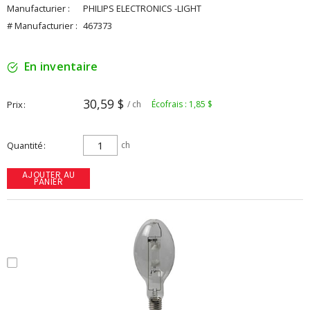
Manufacturier :
PHILIPS ELECTRONICS -LIGHT
# Manufacturier :
467373
En inventaire
30,59 $
Prix
/ ch
Écofrais : 1,85 $
Quantité
ch
AJOUTER AU
PANIER