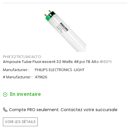
PHIF32T8TL941ALTO
Ampoule Tube Fluorescent 32 Watts 48 po T8 Alto 4100°K
Manufacturier :
PHILIPS ELECTRONICS -LIGHT
# Manufacturier :
479626
En inventaire
Compte PRO seulement. Contactez votre succursale
VOIR LES DÉTAILS