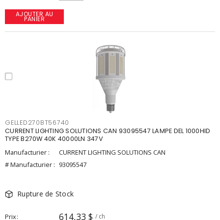
AJOUTER AU
PANIER
GELLED270BT56740
CURRENT LIGHTING SOLUTIONS CAN 93095547 LAMPE DEL 1000HID
TYPE B270W 40K 40000LN 347V
Manufacturier :
CURRENT LIGHTING SOLUTIONS CAN
# Manufacturier :
93095547
Rupture de Stock
614,33 $
Prix
/ ch