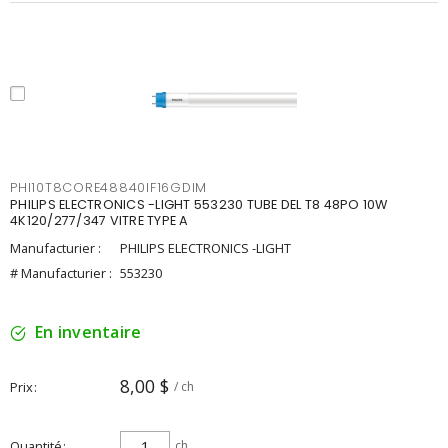
PHI10T8CORE48840IF16GDIM
PHILIPS ELECTRONICS -LIGHT 553230 TUBE DEL T8 48PO 10W
4K120/277/347 VITRE TYPE A
Manufacturier :
PHILIPS ELECTRONICS -LIGHT
# Manufacturier :
553230
En inventaire
8,00 $
Prix
/ ch
Quantité
ch