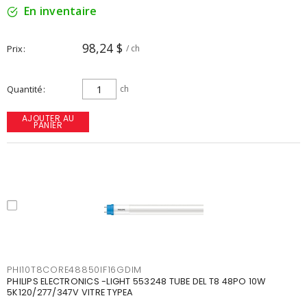
En inventaire
98,24 $
Prix
/ ch
Quantité
ch
AJOUTER AU
PANIER
PHI10T8CORE48850IF16GDIM
PHILIPS ELECTRONICS -LIGHT 553248 TUBE DEL T8 48PO 10W
5K120/277/347V VITRE TYPEA