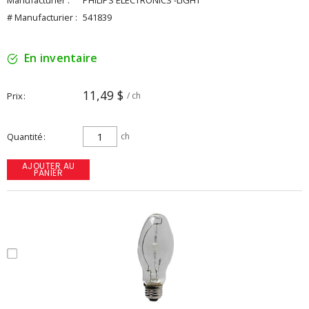
Manufacturier :
PHILIPS ELECTRONICS -LIGHT
# Manufacturier :
541839
En inventaire
11,49 $
Prix
/ ch
Quantité
ch
AJOUTER AU
PANIER