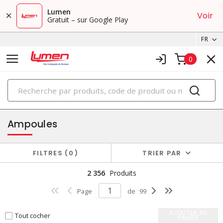
Lumen
Voir
Gratuit – sur Google Play
FR
0
PRODUITS
éclairage
Ampoules
FILTRES
0
TRIER PAR
2 356
Produits
Page
de
99
AJOUTER AU
Tout cocher
PANIER