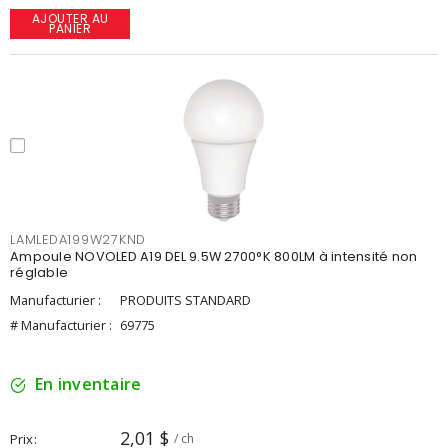
AJOUTER AU
PANIER
LAMLEDA199W27KND
Ampoule NOVOLED A19 DEL 9.5W 2700°K 800LM à intensité non
réglable
Manufacturier :
PRODUITS STANDARD
# Manufacturier :
69775
En inventaire
2,01 $
Prix
/ ch