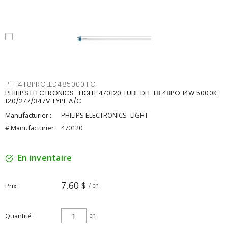
PHI14T8PROLED485000IFG
PHILIPS ELECTRONICS -LIGHT 470120 TUBE DEL T8 48PO 14W 5000K
120/277/347V TYPE A/C
Manufacturier :
PHILIPS ELECTRONICS -LIGHT
# Manufacturier :
470120
En inventaire
7,60 $
Prix
/ ch
Quantité
ch