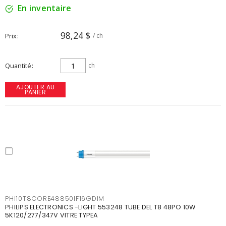
En inventaire
98,24 $
Prix
/ ch
Quantité
ch
AJOUTER AU
PANIER
PHI10T8CORE48850IF16GDIM
PHILIPS ELECTRONICS -LIGHT 553248 TUBE DEL T8 48PO 10W
5K120/277/347V VITRE TYPEA