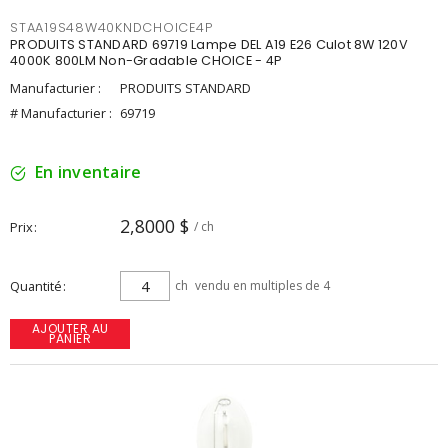
STAA19S48W40KNDCHOICE4P
PRODUITS STANDARD 69719 Lampe DEL A19 E26 Culot 8W 120V
4000K 800LM Non-Gradable CHOICE - 4P
Manufacturier :
PRODUITS STANDARD
# Manufacturier :
69719
En inventaire
2,8000 $
Prix
/ ch
Quantité
ch
vendu en multiples de 4
AJOUTER AU
PANIER