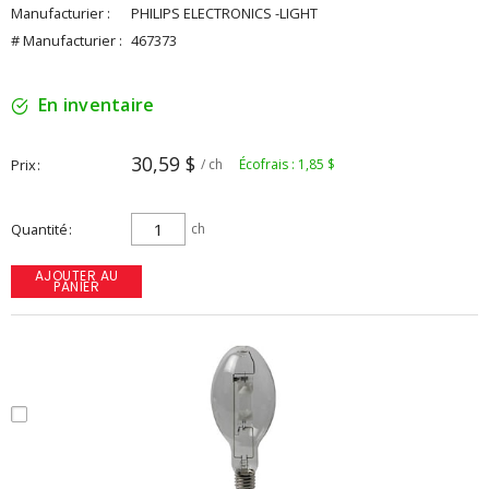
Manufacturier :
PHILIPS ELECTRONICS -LIGHT
# Manufacturier :
467373
En inventaire
30,59 $
Prix
/ ch
Écofrais : 1,85 $
Quantité
ch
AJOUTER AU
PANIER