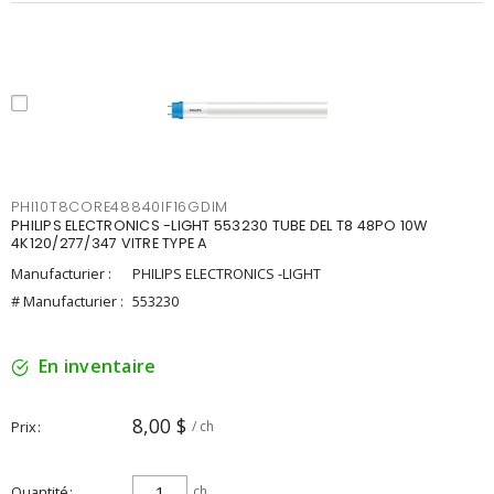
PHI10T8CORE48840IF16GDIM
PHILIPS ELECTRONICS -LIGHT 553230 TUBE DEL T8 48PO 10W
4K120/277/347 VITRE TYPE A
Manufacturier :
PHILIPS ELECTRONICS -LIGHT
# Manufacturier :
553230
En inventaire
8,00 $
Prix
/ ch
Quantité
ch