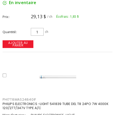
En inventaire
29,13 $
Prix
/ ch
Écofrais : 1,85 $
Quantité
ch
AJOUTER AU
PANIER
PHI7T8MAS24840IF
PHILIPS ELECTRONICS -LIGHT 541839 TUBE DEL T8 24PO 7W 4000K
120/277/347V TYPE A/C