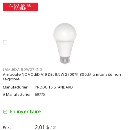
AJOUTER AU
PANIER
LAMLEDA199W27KND
Ampoule NOVOLED A19 DEL 9.5W 2700°K 800LM à intensité non
réglable
Manufacturier :
PRODUITS STANDARD
# Manufacturier :
69775
En inventaire
2,01 $
Prix
/ ch