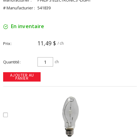
Manufacturier :
PHILIPS ELECTRONICS -LIGHT
# Manufacturier :
541839
En inventaire
11,49 $
Prix
/ ch
Quantité
ch
AJOUTER AU
PANIER