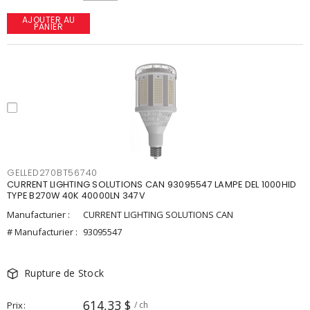
AJOUTER AU
PANIER
GELLED270BT56740
CURRENT LIGHTING SOLUTIONS CAN 93095547 LAMPE DEL 1000HID
TYPE B270W 40K 40000LN 347V
Manufacturier :
CURRENT LIGHTING SOLUTIONS CAN
# Manufacturier :
93095547
Rupture de Stock
614,33 $
Prix
/ ch