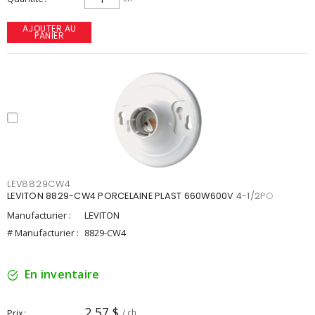
AJOUTER AU
PANIER
LEV8829CW4
LEVITON 8829-CW4 PORCELAINE PLAST 660W600V 4-1/2PO
Manufacturier :
LEVITON
# Manufacturier :
8829-CW4
En inventaire
2,57 $
Prix
/ ch