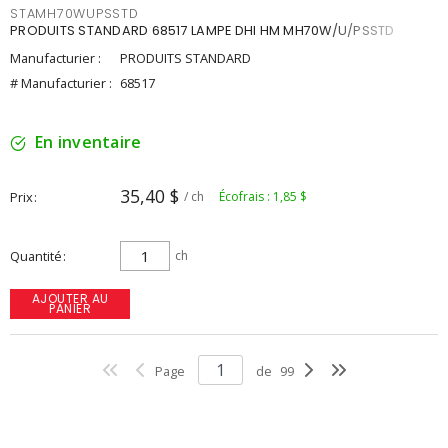
STAMH70WUPSSTD
PRODUITS STANDARD 68517 LAMPE DHI HM MH70W/U/PSSTD
Manufacturier :
PRODUITS STANDARD
# Manufacturier :
68517
En inventaire
35,40 $
Prix
/ ch
Écofrais : 1,85 $
Quantité
ch
AJOUTER AU
PANIER
Page
de
99