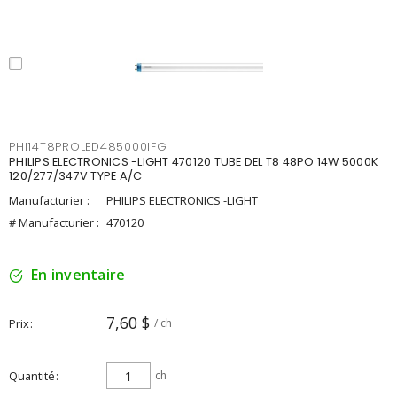
PHI14T8PROLED485000IFG
PHILIPS ELECTRONICS -LIGHT 470120 TUBE DEL T8 48PO 14W 5000K
120/277/347V TYPE A/C
Manufacturier :
PHILIPS ELECTRONICS -LIGHT
# Manufacturier :
470120
En inventaire
7,60 $
Prix
/ ch
Quantité
ch