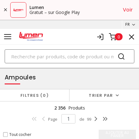
Lumen
Voir
Gratuit – sur Google Play
FR
0
PRODUITS
éclairage
Ampoules
FILTRES
0
TRIER PAR
2 356
Produits
Page
de
99
AJOUTER AU
Tout cocher
PANIER