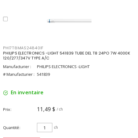
PHI7T8MAS24840IF
PHILIPS ELECTRONICS -LIGHT 541839 TUBE DEL T8 24PO 7W 4000K
120/277/347V TYPE A/C
Manufacturier :
PHILIPS ELECTRONICS -LIGHT
# Manufacturier :
541839
En inventaire
11,49 $
Prix
/ ch
Quantité
ch