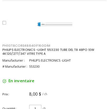
PHI10T8CORE48840IF16GDIM
PHILIPS ELECTRONICS -LIGHT 553230 TUBE DEL T8 48PO 10W
4K120/277/347 VITRE TYPE A
Manufacturier :
PHILIPS ELECTRONICS -LIGHT
# Manufacturier :
553230
En inventaire
8,00 $
Prix
/ ch
Quantité
ch