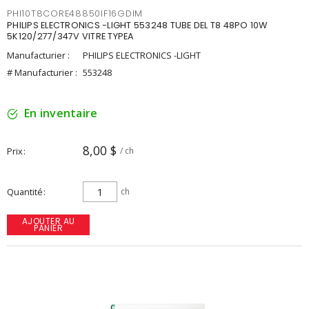
PHI10T8CORE48850IF16GDIM
PHILIPS ELECTRONICS -LIGHT 553248 TUBE DEL T8 48PO 10W
5K120/277/347V VITRE TYPEA
Manufacturier :
PHILIPS ELECTRONICS -LIGHT
# Manufacturier :
553248
En inventaire
8,00 $
Prix
/ ch
Quantité
ch
AJOUTER AU
PANIER