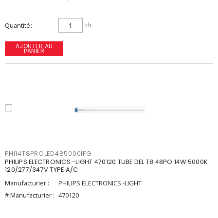
Quantité
ch
AJOUTER AU
PANIER
PHI14T8PROLED485000IFG
PHILIPS ELECTRONICS -LIGHT 470120 TUBE DEL T8 48PO 14W 5000K
120/277/347V TYPE A/C
Manufacturier :
PHILIPS ELECTRONICS -LIGHT
# Manufacturier :
470120