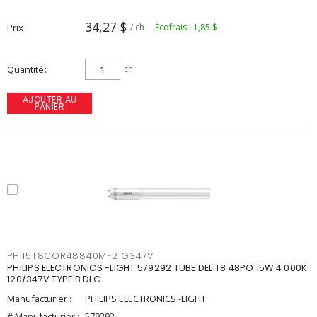
34,27 $
Prix
/ ch
Écofrais : 1,85 $
Quantité
ch
AJOUTER AU
PANIER
PHI15T8COR48840MF21G347V
PHILIPS ELECTRONICS -LIGHT 579292 TUBE DEL T8 48PO 15W 4 000K
120/347V TYPE B DLC
Manufacturier :
PHILIPS ELECTRONICS -LIGHT
# Manufacturier :
579292