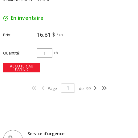
En inventaire
16,81 $
Prix
/ ch
Quantité
ch
AJOUTER AU
PANIER
Page
de
99
Service d'urgence