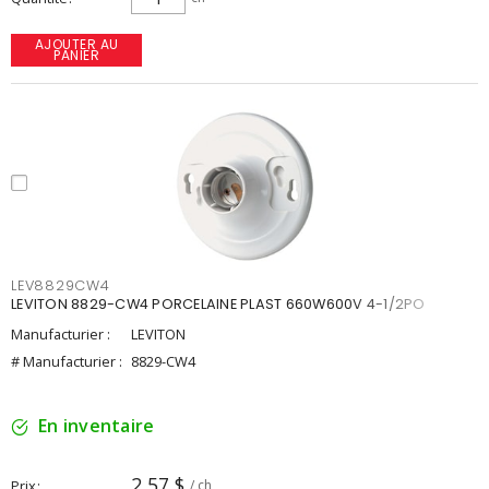
AJOUTER AU
PANIER
LEV8829CW4
LEVITON 8829-CW4 PORCELAINE PLAST 660W600V 4-1/2PO
Manufacturier :
LEVITON
# Manufacturier :
8829-CW4
En inventaire
2,57 $
Prix
/ ch