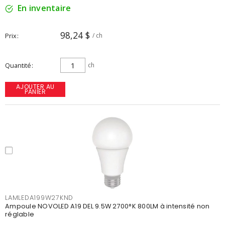
En inventaire
98,24 $
Prix
/ ch
Quantité
ch
AJOUTER AU
PANIER
LAMLEDA199W27KND
Ampoule NOVOLED A19 DEL 9.5W 2700°K 800LM à intensité non
réglable