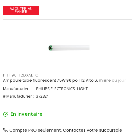
AJOUTER AU
PANIER
PHIF96T12DXALTO
Ampoule tube fluorescent 75W 96 po T12 Alto Lumière du jour
Manufacturier :
PHILIPS ELECTRONICS -LIGHT
# Manufacturier :
372821
En inventaire
Compte PRO seulement. Contactez votre succursale