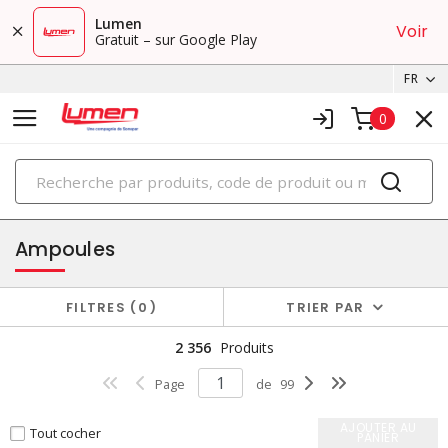
Lumen
Voir
Gratuit – sur Google Play
FR
0
PRODUITS
éclairage
Ampoules
FILTRES
0
TRIER PAR
2 356
Produits
Page
de
99
AJOUTER AU
Tout cocher
PANIER