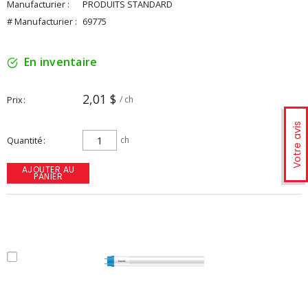
Manufacturier :
PRODUITS STANDARD
# Manufacturier :
69775
En inventaire
2,01 $
Prix
/ ch
Votre avis
Quantité
ch
AJOUTER AU
PANIER