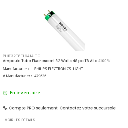
PHIF32T8TL941ALTO
Ampoule Tube Fluorescent 32 Watts 48 po T8 Alto 4100°K
Manufacturier :
PHILIPS ELECTRONICS -LIGHT
# Manufacturier :
479626
En inventaire
Compte PRO seulement. Contactez votre succursale
VOIR LES DÉTAILS