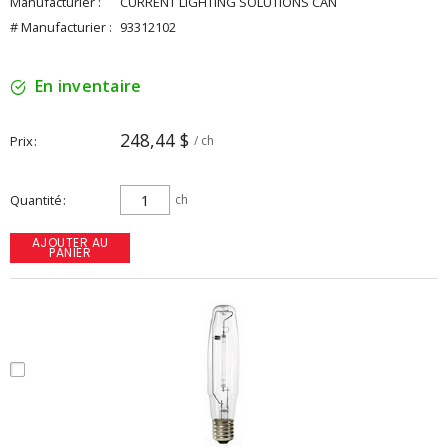
Manufacturier :
CURRENT LIGHTING SOLUTIONS CAN
# Manufacturier :
93312102
En inventaire
248,44 $
Prix
/ ch
Quantité
ch
AJOUTER AU
PANIER