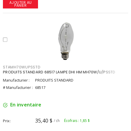
AJOUTER AU
PANIER
STAMH70WUPSSTD
PRODUITS STANDARD 68517 LAMPE DHI HM MH70W/U/PSSTD
Manufacturier :
PRODUITS STANDARD
# Manufacturier :
68517
En inventaire
35,40 $
Prix
/ ch
Écofrais : 1,85 $