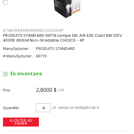
STAA19S48W40KNDCHOICE4P
PRODUITS STANDARD 69719 Lampe DEL A19 E26 Culot 8W 120V
4000K 800LM Non-Gradable CHOICE - 4P
Manufacturier :
PRODUITS STANDARD
# Manufacturier :
69719
En inventaire
2,8000 $
Prix
/ ch
Quantité
ch
vendu en multiples de 4
AJOUTER AU
PANIER