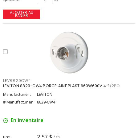
AJOUTER AU
PANIER
LEV8829CW4
LEVITON 8829-CW4 PORCELAINE PLAST 660W600V 4-1/2PO
Manufacturier :
LEVITON
# Manufacturier :
8829-CW4
En inventaire
2,57 $
Prix
/ ch