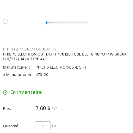
PHI14T8PROLED485000IFG
PHILIPS ELECTRONICS -LIGHT 470120 TUBE DEL T8 48PO 14W 5000K
120/277/347V TYPE A/C
Manufacturier :
PHILIPS ELECTRONICS -LIGHT
# Manufacturier :
470120
En inventaire
7,60 $
Prix
/ ch
Quantité
ch