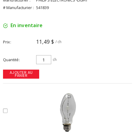
Manufacturier :
PHILIPS ELECTRONICS -LIGHT
# Manufacturier :
541839
En inventaire
11,49 $
Prix
/ ch
Quantité
ch
AJOUTER AU
PANIER