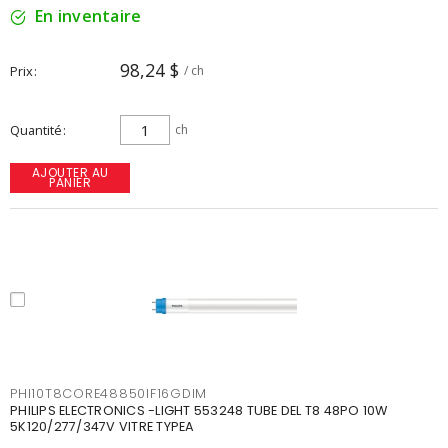
En inventaire
98,24 $
Prix
/ ch
Quantité
ch
AJOUTER AU
PANIER
PHI10T8CORE48850IF16GDIM
PHILIPS ELECTRONICS -LIGHT 553248 TUBE DEL T8 48PO 10W
5K120/277/347V VITRE TYPEA