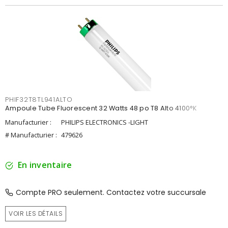
PHIF32T8TL941ALTO
Ampoule Tube Fluorescent 32 Watts 48 po T8 Alto 4100°K
Manufacturier :
PHILIPS ELECTRONICS -LIGHT
# Manufacturier :
479626
En inventaire
Compte PRO seulement. Contactez votre succursale
VOIR LES DÉTAILS