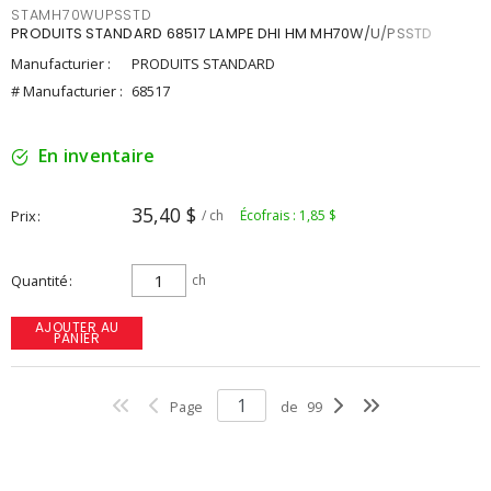
STAMH70WUPSSTD
PRODUITS STANDARD 68517 LAMPE DHI HM MH70W/U/PSSTD
Manufacturier :
PRODUITS STANDARD
# Manufacturier :
68517
En inventaire
35,40 $
Prix
/ ch
Écofrais : 1,85 $
Quantité
ch
AJOUTER AU
PANIER
Page
de
99