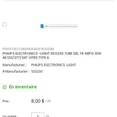
PHI10T8CORE48840IF16GDIM
PHILIPS ELECTRONICS -LIGHT 553230 TUBE DEL T8 48PO 10W
4K120/277/347 VITRE TYPE A
Manufacturier :
PHILIPS ELECTRONICS -LIGHT
# Manufacturier :
553230
En inventaire
8,00 $
Prix
/ ch
Quantité
ch