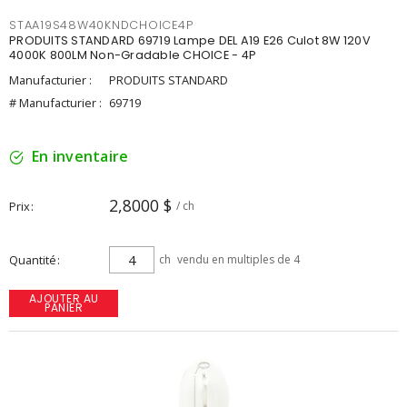
STAA19S48W40KNDCHOICE4P
PRODUITS STANDARD 69719 Lampe DEL A19 E26 Culot 8W 120V
4000K 800LM Non-Gradable CHOICE - 4P
Manufacturier :
PRODUITS STANDARD
# Manufacturier :
69719
En inventaire
2,8000 $
Prix
/ ch
Quantité
ch
vendu en multiples de 4
AJOUTER AU
PANIER