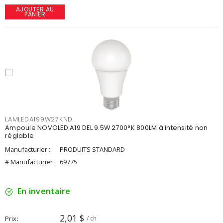
AJOUTER AU
PANIER
LAMLEDA199W27KND
Ampoule NOVOLED A19 DEL 9.5W 2700°K 800LM à intensité non
réglable
Manufacturier :
PRODUITS STANDARD
# Manufacturier :
69775
En inventaire
2,01 $
Prix
/ ch