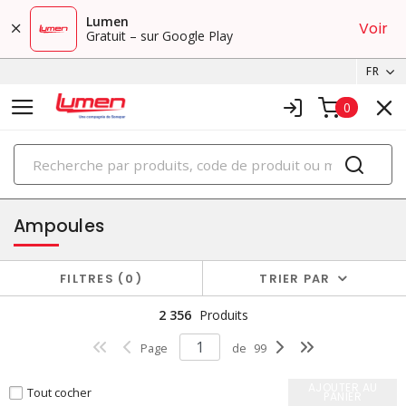
Lumen
Voir
Gratuit – sur Google Play
FR
0
PRODUITS
éclairage
Ampoules
FILTRES
0
TRIER PAR
2 356
Produits
Page
de
99
AJOUTER AU
Tout cocher
PANIER