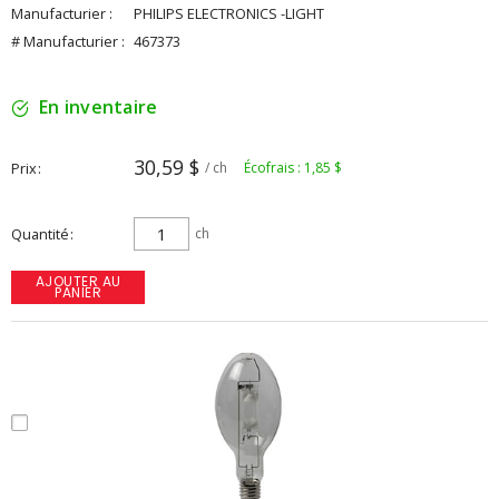
Manufacturier :
PHILIPS ELECTRONICS -LIGHT
# Manufacturier :
467373
En inventaire
30,59 $
Prix
/ ch
Écofrais : 1,85 $
Quantité
ch
AJOUTER AU
PANIER