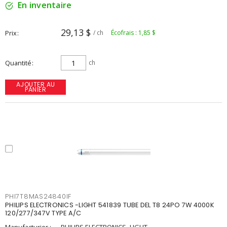
En inventaire
29,13 $
Prix
/ ch
Écofrais : 1,85 $
Quantité
ch
AJOUTER AU
PANIER
PHI7T8MAS24840IF
PHILIPS ELECTRONICS -LIGHT 541839 TUBE DEL T8 24PO 7W 4000K
120/277/347V TYPE A/C