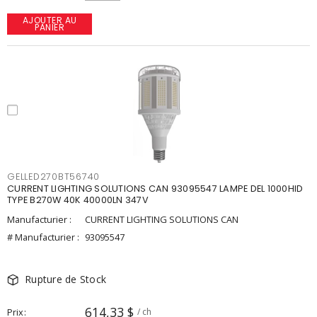
AJOUTER AU
PANIER
GELLED270BT56740
CURRENT LIGHTING SOLUTIONS CAN 93095547 LAMPE DEL 1000HID
TYPE B270W 40K 40000LN 347V
Manufacturier :
CURRENT LIGHTING SOLUTIONS CAN
# Manufacturier :
93095547
Rupture de Stock
614,33 $
Prix
/ ch