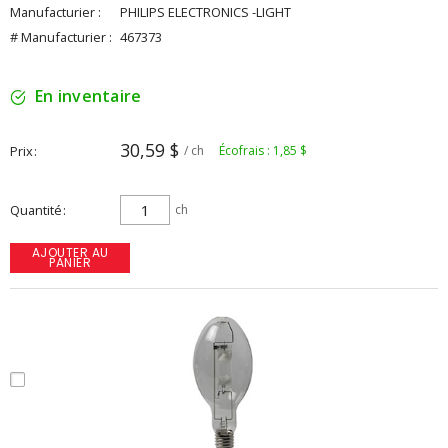
Manufacturier :
PHILIPS ELECTRONICS -LIGHT
# Manufacturier :
467373
En inventaire
30,59 $
Prix
/ ch
Écofrais : 1,85 $
Quantité
ch
AJOUTER AU
PANIER