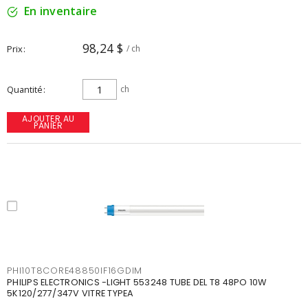
En inventaire
98,24 $
Prix
/ ch
Quantité
ch
AJOUTER AU
PANIER
PHI10T8CORE48850IF16GDIM
PHILIPS ELECTRONICS -LIGHT 553248 TUBE DEL T8 48PO 10W
5K120/277/347V VITRE TYPEA