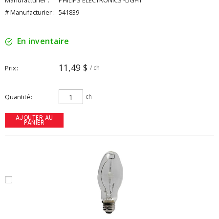
Manufacturier :
PHILIPS ELECTRONICS -LIGHT
# Manufacturier :
541839
En inventaire
11,49 $
Prix
/ ch
Quantité
ch
AJOUTER AU
PANIER