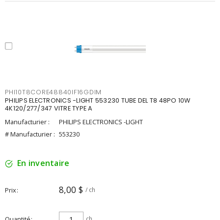
PHI10T8CORE48840IF16GDIM
PHILIPS ELECTRONICS -LIGHT 553230 TUBE DEL T8 48PO 10W
4K120/277/347 VITRE TYPE A
Manufacturier :
PHILIPS ELECTRONICS -LIGHT
# Manufacturier :
553230
En inventaire
8,00 $
Prix
/ ch
Quantité
ch