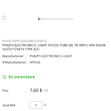
PHI14T8PROLED485000IFG
PHILIPS ELECTRONICS -LIGHT 470120 TUBE DEL T8 48PO 14W 5000K
120/277/347V TYPE A/C
Manufacturier :
PHILIPS ELECTRONICS -LIGHT
# Manufacturier :
470120
En inventaire
7,60 $
Prix
/ ch
Quantité
ch