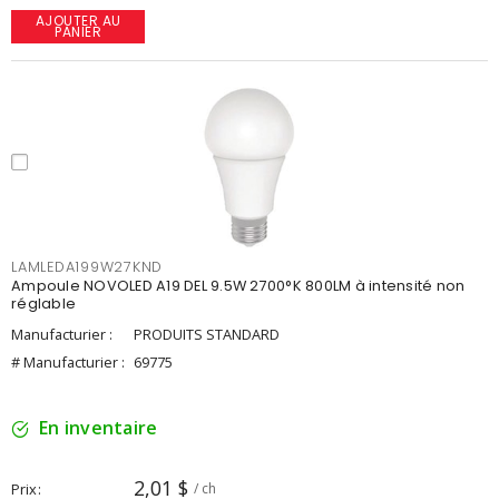
AJOUTER AU
PANIER
LAMLEDA199W27KND
Ampoule NOVOLED A19 DEL 9.5W 2700°K 800LM à intensité non
réglable
Manufacturier :
PRODUITS STANDARD
# Manufacturier :
69775
En inventaire
2,01 $
Prix
/ ch