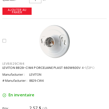
AJOUTER AU
PANIER
LEV8829CW4
LEVITON 8829-CW4 PORCELAINE PLAST 660W600V 4-1/2PO
Manufacturier :
LEVITON
# Manufacturier :
8829-CW4
En inventaire
2,57 $
Prix
/ ch