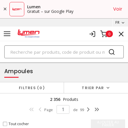
Lumen
Voir
Gratuit – sur Google Play
FR
0
PRODUITS
éclairage
Ampoules
FILTRES
0
TRIER PAR
2 356
Produits
Page
de
99
AJOUTER AU
Tout cocher
PANIER