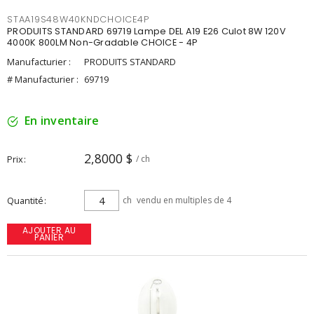
STAA19S48W40KNDCHOICE4P
PRODUITS STANDARD 69719 Lampe DEL A19 E26 Culot 8W 120V
4000K 800LM Non-Gradable CHOICE - 4P
Manufacturier :
PRODUITS STANDARD
# Manufacturier :
69719
En inventaire
2,8000 $
Prix
/ ch
Quantité
ch
vendu en multiples de 4
AJOUTER AU
PANIER