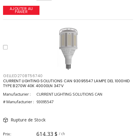
AJOUTER AU
PANIER
GELLED270BT56740
CURRENT LIGHTING SOLUTIONS CAN 93095547 LAMPE DEL 1000HID
TYPE B270W 40K 40000LN 347V
Manufacturier :
CURRENT LIGHTING SOLUTIONS CAN
# Manufacturier :
93095547
Rupture de Stock
614,33 $
Prix
/ ch