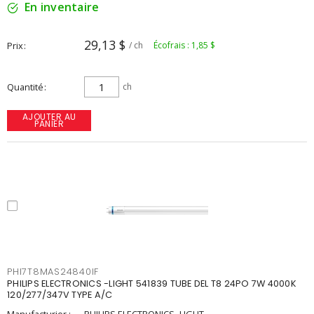
En inventaire
29,13 $
Prix
/ ch
Écofrais : 1,85 $
Quantité
ch
AJOUTER AU
PANIER
PHI7T8MAS24840IF
PHILIPS ELECTRONICS -LIGHT 541839 TUBE DEL T8 24PO 7W 4000K
120/277/347V TYPE A/C