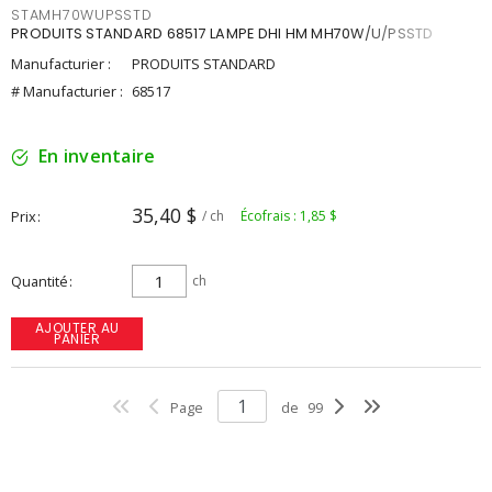
STAMH70WUPSSTD
PRODUITS STANDARD 68517 LAMPE DHI HM MH70W/U/PSSTD
Manufacturier :
PRODUITS STANDARD
# Manufacturier :
68517
En inventaire
35,40 $
Prix
/ ch
Écofrais : 1,85 $
Quantité
ch
AJOUTER AU
PANIER
Page
de
99