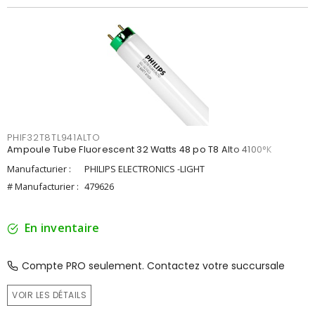
PHIF32T8TL941ALTO
Ampoule Tube Fluorescent 32 Watts 48 po T8 Alto 4100°K
Manufacturier :
PHILIPS ELECTRONICS -LIGHT
# Manufacturier :
479626
En inventaire
Compte PRO seulement. Contactez votre succursale
VOIR LES DÉTAILS