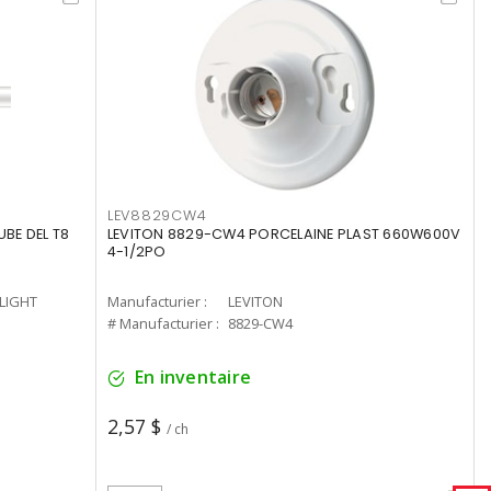
LEV8829CW4
UBE DEL T8
LEVITON 8829-CW4 PORCELAINE PLAST 660W600V
4-1/2PO
-LIGHT
Manufacturier :
LEVITON
# Manufacturier :
8829-CW4
En inventaire
2,57 $
/ ch