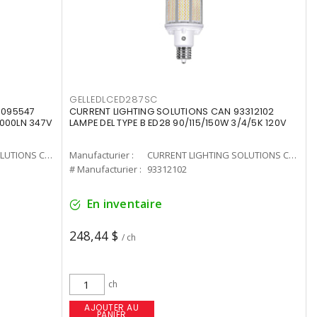
GELLEDLCED287SC
3095547
CURRENT LIGHTING SOLUTIONS CAN 93312102
0000LN 347V
LAMPE DEL TYPE B ED28 90/115/150W 3/4/5K 120V
CURRENT LIGHTING SOLUTIONS CAN
Manufacturier :
CURRENT LIGHTING SOLUTIONS CAN
# Manufacturier :
93312102
En inventaire
248,44 $
/ ch
ch
AJOUTER AU
PANIER