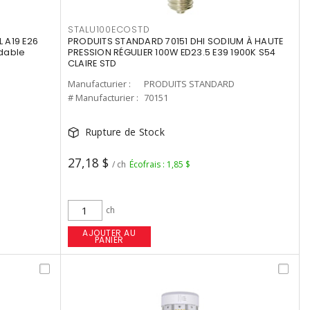
STALU100ECOSTD
 A19 E26
PRODUITS STANDARD 70151 DHI SODIUM À HAUTE
dable
PRESSION RÉGULIER 100W ED23.5 E39 1900K S54
CLAIRE STD
Manufacturier :
PRODUITS STANDARD
# Manufacturier :
70151
Rupture de Stock
27,18 $
/ ch
Écofrais : 1,85 $
ch
AJOUTER AU
PANIER