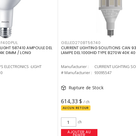
F40DPUL
GELLED270BT56740
-LIGHT 587410 AMPOULE DEL
CURRENT LIGHTING SOLUTIONS CAN 9
 4K DIMM / LONG
LAMPE DEL 1000HID TYPE B270W 40K 4
PS ELECTRONICS -LIGHT
Manufacturier :
10
# Manufacturier :
93095547
Rupture de Stock
614,33 $
/ ch
AUCUN RETOUR
ch
AJOUTER AU
PANIER