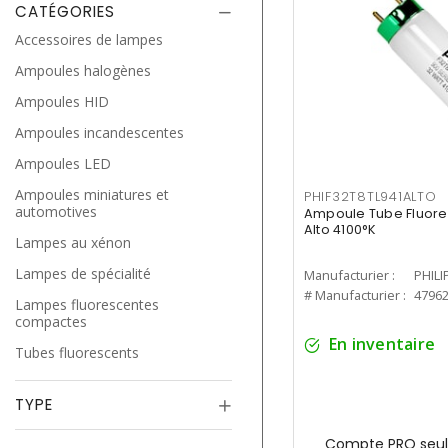
CATÉGORIES
Accessoires de lampes
Ampoules halogènes
Ampoules HID
Ampoules incandescentes
Ampoules LED
Ampoules miniatures et
PHIF32T8TL941ALTO
automotives
Ampoule Tube Fluores
Alto 4100°K
Lampes au xénon
Lampes de spécialité
Manufacturier :
PHILI
# Manufacturier :
4796
Lampes fluorescentes
compactes
En inventaire
Tubes fluorescents
TYPE
Compte PRO seul