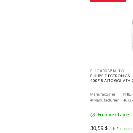
PHIC400S51ALTO
PHILIPS ELECTRONICS 
400E18 ALTOGOLIATH C
Manufacturier :
PHILI
# Manufacturier :
4673
En inventaire
30,59 $
/ ch
Écofrais :