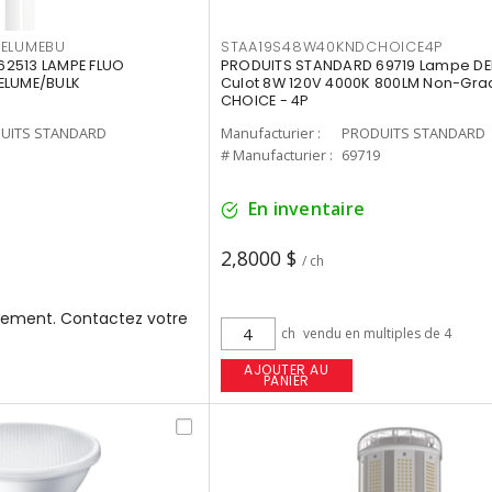
3ELUMEBU
STAA19S48W40KNDCHOICE4P
2513 LAMPE FLUO
PRODUITS STANDARD 69719 Lampe DEL
ELUME/BULK
Culot 8W 120V 4000K 800LM Non-Gra
CHOICE - 4P
UITS STANDARD
Manufacturier :
PRODUITS STANDARD
3
# Manufacturier :
69719
En inventaire
2,8000 $
/ ch
ement. Contactez votre
ch
vendu en multiples de 4
AJOUTER AU
PANIER