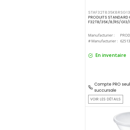
STAF32T835K8RSG1
PRODUITS STANDARD 6
F32T8/35K/8/RS/G13/
Manufacturier :
PROD
# Manufacturier :
6251
En inventaire
Compte PRO seul
succursale
VOIR LES DÉTAILS