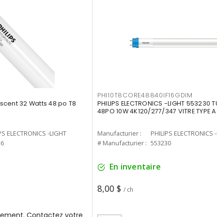
PHI10T8CORE48840IF16GDIM
cent 32 Watts 48 po T8
PHILIPS ELECTRONICS -LIGHT 553230 T
48PO 10W 4K120/277/347 VITRE TYPE A
PS ELECTRONICS -LIGHT
Manufacturier :
PHILIPS ELECTRONICS 
26
# Manufacturier :
553230
En inventaire
8,00 $
/ ch
ement. Contactez votre