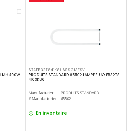
STAFB32T841K8U6RSG13ESV
I MH 400W
PRODUITS STANDARD 65502 LAMPE FLUO FB32T8
4100KU6
Manufacturier :
PRODUITS STANDARD
# Manufacturier :
65502
En inventaire