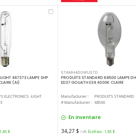
STAMH400WUSTD
-LIGHT 467373 LAMPE SHP
PRODUITS STANDARD 68500 LAMPE DH
LAIRE (AI)
ED37 GOLIATH E39 4000K CLAIRE
PS ELECTRONICS -LIGHT
Manufacturier :
PRODUITS STANDARD
73
# Manufacturier :
68500
En inventaire
34,27 $
 1,85 $
/ ch
Écofrais : 1,85 $