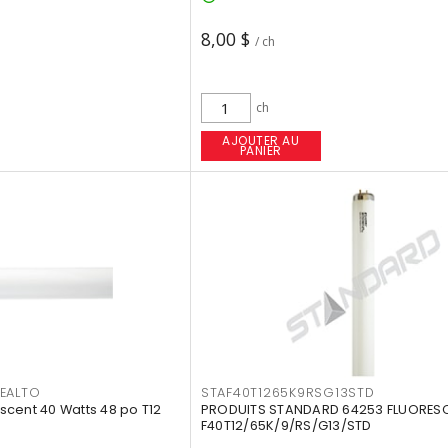
8,00 $
/ ch
ch
AJOUTER AU
PANIER
EALTO
STAF40T1265K9RSG13STD
cent 40 Watts 48 po T12
PRODUITS STANDARD 64253 FLUORES
F40T12/65K/9/RS/G13/STD