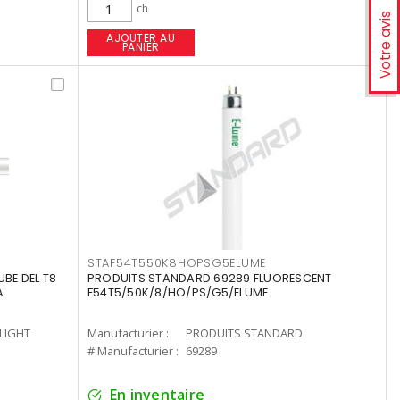
ch
Votre avis
AJOUTER AU
PANIER
STAF54T550K8HOPSG5ELUME
UBE DEL T8
PRODUITS STANDARD 69289 FLUORESCENT
A
F54T5/50K/8/HO/PS/G5/ELUME
-LIGHT
Manufacturier :
PRODUITS STANDARD
# Manufacturier :
69289
En inventaire