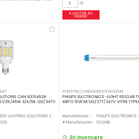
ch
AJOUTER AU
PANIER
347
PHI10T8CORE48850IF16GDIM
LUTIONS CAN 93314526
PHILIPS ELECTRONICS -LIGHT 553248 T
7 21/35/45W 3/4/5K 120/347V
48PO 10W 5K120/277/347V VITRE TYPE
CURRENT LIGHTING SOLUTIONS CAN
Manufacturier :
PHILIPS ELECTRONICS 
4526
# Manufacturier :
553248
En inventaire