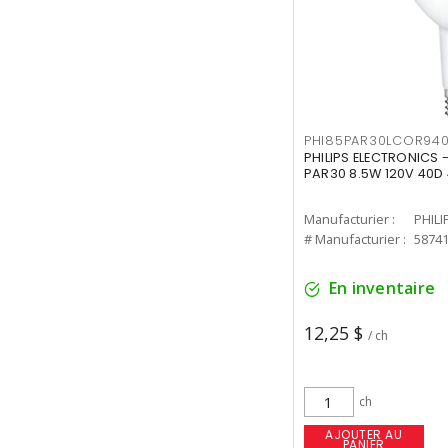
PHI85PAR30LCOR940
PHILIPS ELECTRONICS 
PAR30 8.5W 120V 40D
Manufacturier :
PHILI
# Manufacturier :
5874
En inventaire
12,25 $
/ ch
ch
AJOUTER AU
PANIER