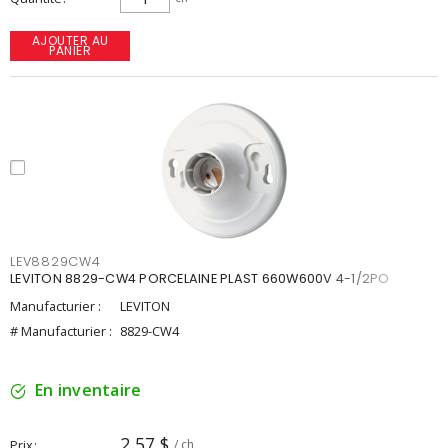
AJOUTER AU
PANIER
LEV8829CW4
LEVITON 8829-CW4 PORCELAINE PLAST 660W600V 4-1/2PO
Manufacturier :
LEVITON
# Manufacturier :
8829-CW4
En inventaire
2,57 $
Prix
/ ch