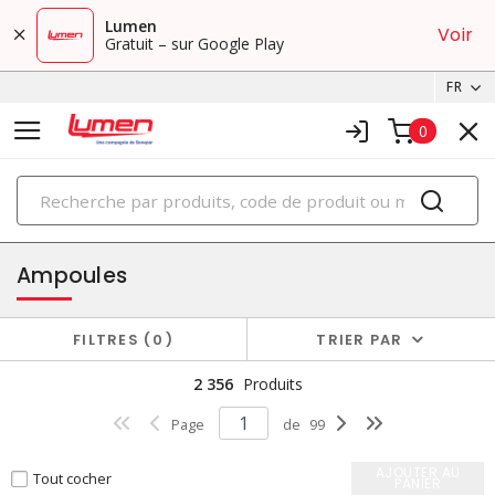
Lumen
Voir
Gratuit – sur Google Play
FR
0
PRODUITS
éclairage
Ampoules
FILTRES
0
TRIER PAR
2 356
Produits
Page
de
99
AJOUTER AU
Tout cocher
PANIER