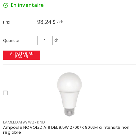
En inventaire
98,24 $
Prix
/ ch
Quantité
ch
AJOUTER AU
PANIER
LAMLEDA199W27KND
Ampoule NOVOLED A19 DEL 9.5W 2700°K 800LM à intensité non
réglable