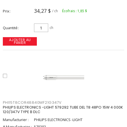
34,27 $
Prix
/ ch
Écofrais : 1,85 $
Quantité
ch
AJOUTER AU
PANIER
PHI15T8COR48840MF21G347V
PHILIPS ELECTRONICS -LIGHT 579292 TUBE DEL T8 48PO 15W 4 000K
120/347V TYPE B DLC
Manufacturier :
PHILIPS ELECTRONICS -LIGHT
# Manufacturier :
579292