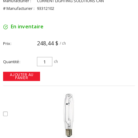
Manufacturier :
CURRENT LIGHTING SOLUTIONS CAN
# Manufacturier :
93312102
En inventaire
248,44 $
Prix
/ ch
Quantité
ch
AJOUTER AU
PANIER