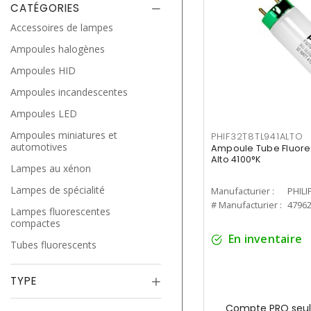
CATÉGORIES
Accessoires de lampes
Ampoules halogènes
Ampoules HID
Ampoules incandescentes
Ampoules LED
Ampoules miniatures et
PHIF32T8TL941ALTO
automotives
Ampoule Tube Fluores
Alto 4100°K
Lampes au xénon
Lampes de spécialité
Manufacturier :
PHILI
# Manufacturier :
4796
Lampes fluorescentes
compactes
En inventaire
Tubes fluorescents
TYPE
Compte PRO seul