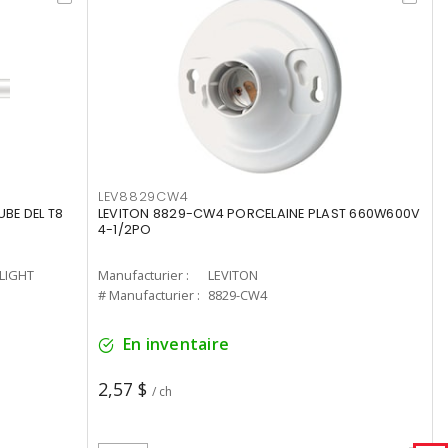
LEV8829CW4
UBE DEL T8
LEVITON 8829-CW4 PORCELAINE PLAST 660W600V
4-1/2PO
-LIGHT
Manufacturier :
LEVITON
# Manufacturier :
8829-CW4
En inventaire
2,57 $
/ ch