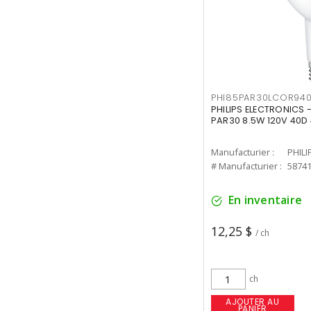
PHI85PAR30LCOR940
PHILIPS ELECTRONICS 
PAR30 8.5W 120V 40D
Manufacturier :
PHILI
# Manufacturier :
5874
En inventaire
12,25 $
/ ch
ch
AJOUTER AU
PANIER