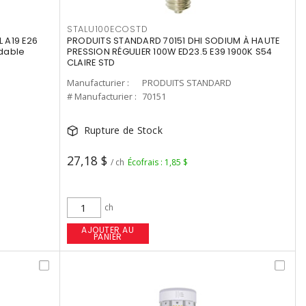
STALU100ECOSTD
 A19 E26
PRODUITS STANDARD 70151 DHI SODIUM À HAUTE
dable
PRESSION RÉGULIER 100W ED23.5 E39 1900K S54
CLAIRE STD
Manufacturier :
PRODUITS STANDARD
# Manufacturier :
70151
Rupture de Stock
27,18 $
/ ch
Écofrais : 1,85 $
ch
AJOUTER AU
PANIER