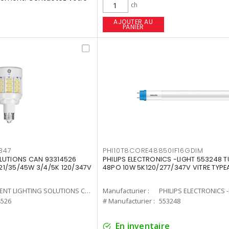
ch
AJOUTER AU
PANIER
347
PHI10T8CORE48850IF16GDIM
LUTIONS CAN 93314526
PHILIPS ELECTRONICS -LIGHT 553248 T
7 21/35/45W 3/4/5K 120/347V
48PO 10W 5K120/277/347V VITRE TYPE
CURRENT LIGHTING SOLUTIONS CAN
Manufacturier :
PHILIPS ELECTRONICS 
4526
# Manufacturier :
553248
En inventaire