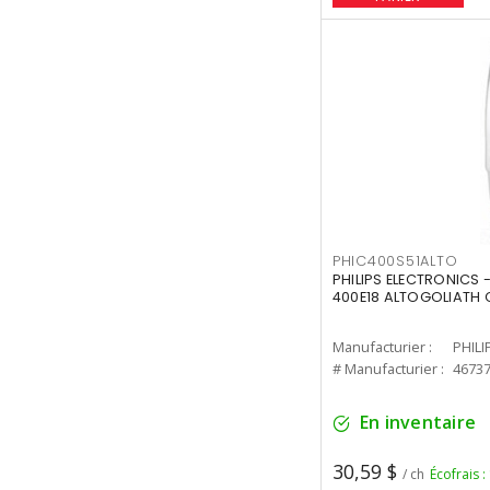
PHIC400S51ALTO
PHILIPS ELECTRONICS 
400E18 ALTOGOLIATH C
Manufacturier :
PHILI
# Manufacturier :
4673
En inventaire
30,59 $
/ ch
Écofrais :