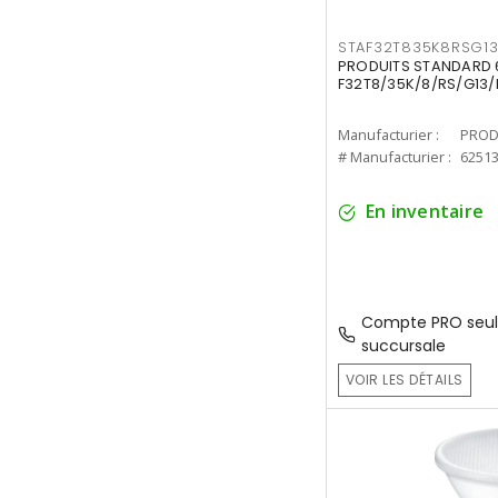
STAF32T835K8RSG1
PRODUITS STANDARD 6
F32T8/35K/8/RS/G13/
Manufacturier :
PROD
# Manufacturier :
6251
En inventaire
Compte PRO seul
succursale
VOIR LES DÉTAILS