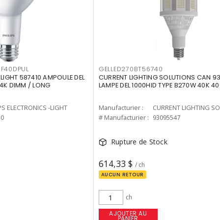
F40DPUL
GELLED270BT56740
-LIGHT 587410 AMPOULE DEL
CURRENT LIGHTING SOLUTIONS CAN 9
 4K DIMM / LONG
LAMPE DEL 1000HID TYPE B270W 40K 4
PS ELECTRONICS -LIGHT
Manufacturier :
10
# Manufacturier :
93095547
Rupture de Stock
614,33 $
/ ch
AUCUN RETOUR
ch
AJOUTER AU
PANIER