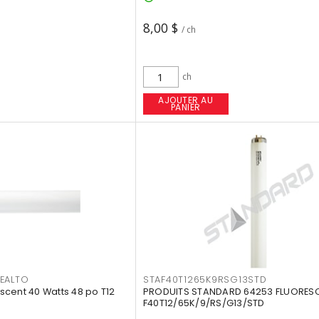
8,00 $
/ ch
ch
AJOUTER AU
PANIER
EALTO
STAF40T1265K9RSG13STD
cent 40 Watts 48 po T12
PRODUITS STANDARD 64253 FLUORES
F40T12/65K/9/RS/G13/STD