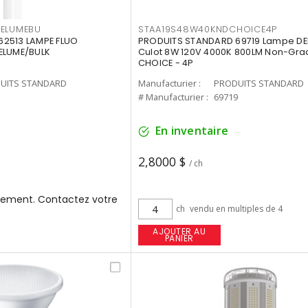
3ELUMEBU
STAA19S48W40KNDCHOICE4P
2513 LAMPE FLUO
PRODUITS STANDARD 69719 Lampe DEL
ELUME/BULK
Culot 8W 120V 4000K 800LM Non-Gra
CHOICE - 4P
UITS STANDARD
Manufacturier :
PRODUITS STANDARD
3
# Manufacturier :
69719
En inventaire
2,8000 $
/ ch
ement. Contactez votre
ch
vendu en multiples de 4
AJOUTER AU
PANIER