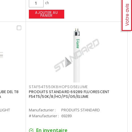
ch
Votre avis
AJOUTER AU
PANIER
STAF54T550K8HOPSG5ELUME
UBE DEL T8
PRODUITS STANDARD 69289 FLUORESCENT
A
F54T5/50K/8/HO/PS/G5/ELUME
-LIGHT
Manufacturier :
PRODUITS STANDARD
# Manufacturier :
69289
En inventaire