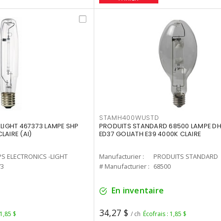
STAMH400WUSTD
-LIGHT 467373 LAMPE SHP
PRODUITS STANDARD 68500 LAMPE DH
LAIRE (AI)
ED37 GOLIATH E39 4000K CLAIRE
PS ELECTRONICS -LIGHT
Manufacturier :
PRODUITS STANDARD
73
# Manufacturier :
68500
En inventaire
34,27 $
 1,85 $
/ ch
Écofrais : 1,85 $