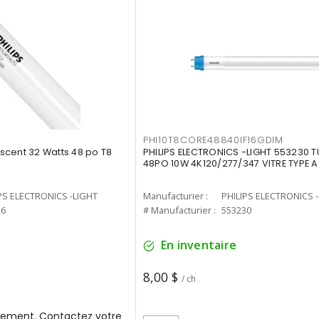
PHI10T8CORE48840IF16GDIM
cent 32 Watts 48 po T8
PHILIPS ELECTRONICS -LIGHT 553230 T
48PO 10W 4K120/277/347 VITRE TYPE A
PS ELECTRONICS -LIGHT
Manufacturier :
PHILIPS ELECTRONICS 
26
# Manufacturier :
553230
En inventaire
8,00 $
/ ch
ement. Contactez votre