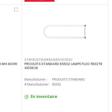
STAFB32T841K8U6RSG13ESV
I MH 400W
PRODUITS STANDARD 65502 LAMPE FLUO FB32T8
4100KU6
Manufacturier :
PRODUITS STANDARD
# Manufacturier :
65502
En inventaire