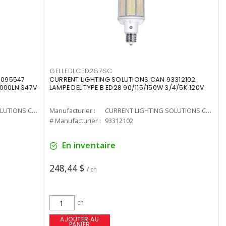
GELLEDLCED287SC
3095547
CURRENT LIGHTING SOLUTIONS CAN 93312102
0000LN 347V
LAMPE DEL TYPE B ED28 90/115/150W 3/4/5K 120V
CURRENT LIGHTING SOLUTIONS CAN
Manufacturier :
CURRENT LIGHTING SOLUTIONS CAN
# Manufacturier :
93312102
En inventaire
248,44 $
/ ch
ch
AJOUTER AU
PANIER