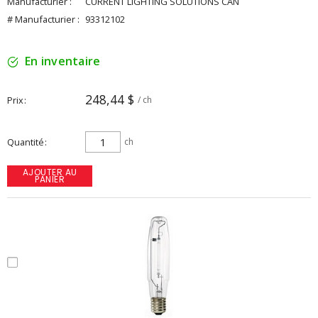
Manufacturier :
CURRENT LIGHTING SOLUTIONS CAN
# Manufacturier :
93312102
En inventaire
248,44 $
Prix
/ ch
Quantité
ch
AJOUTER AU
PANIER