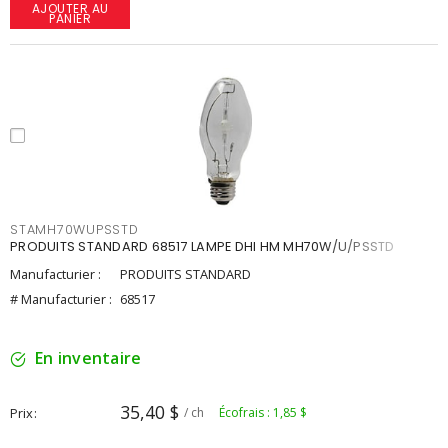
AJOUTER AU
PANIER
STAMH70WUPSSTD
PRODUITS STANDARD 68517 LAMPE DHI HM MH70W/U/PSSTD
Manufacturier :
PRODUITS STANDARD
# Manufacturier :
68517
En inventaire
35,40 $
Prix
/ ch
Écofrais : 1,85 $