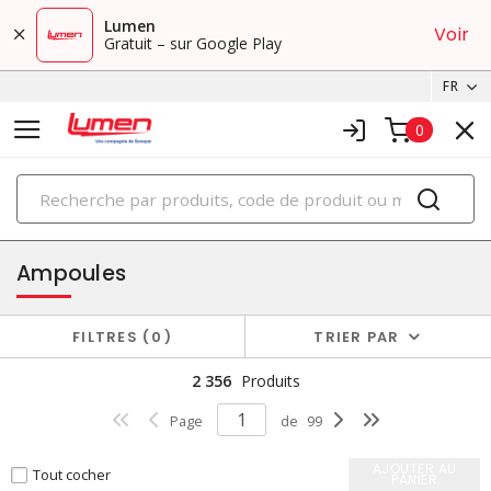
Lumen
Voir
Gratuit – sur Google Play
FR
0
PRODUITS
éclairage
Ampoules
FILTRES
0
TRIER PAR
2 356
Produits
Page
de
99
AJOUTER AU
Tout cocher
PANIER