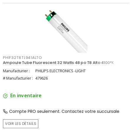
PHIF32T8TL941ALTO
Ampoule Tube Fluorescent 32 Watts 48 po T8 Alto 4100°K
Manufacturier :
PHILIPS ELECTRONICS -LIGHT
# Manufacturier :
479626
En inventaire
Compte PRO seulement. Contactez votre succursale
VOIR LES DÉTAILS