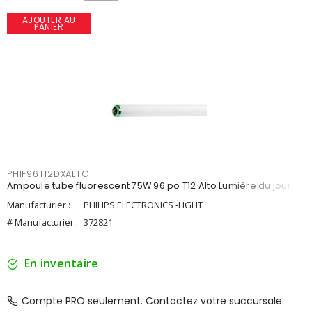
AJOUTER AU
PANIER
PHIF96T12DXALTO
Ampoule tube fluorescent 75W 96 po T12 Alto Lumière du jour
Manufacturier :
PHILIPS ELECTRONICS -LIGHT
# Manufacturier :
372821
En inventaire
Compte PRO seulement. Contactez votre succursale