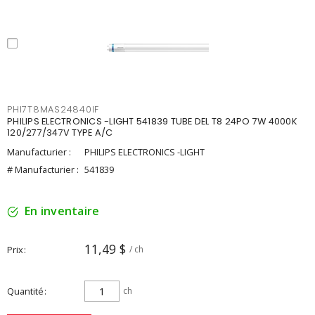
PHI7T8MAS24840IF
PHILIPS ELECTRONICS -LIGHT 541839 TUBE DEL T8 24PO 7W 4000K
120/277/347V TYPE A/C
Manufacturier :
PHILIPS ELECTRONICS -LIGHT
# Manufacturier :
541839
En inventaire
11,49 $
Prix
/ ch
Quantité
ch