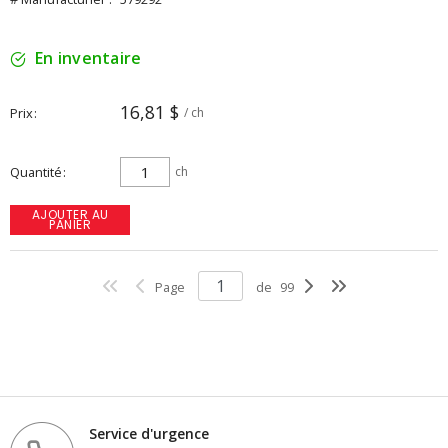
En inventaire
16,81 $
Prix
/ ch
Quantité
ch
AJOUTER AU
PANIER
Page
de
99
Service d'urgence