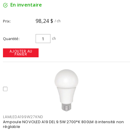
En inventaire
98,24 $
Prix
/ ch
Quantité
ch
AJOUTER AU
PANIER
LAMLEDA199W27KND
Ampoule NOVOLED A19 DEL 9.5W 2700°K 800LM à intensité non
réglable