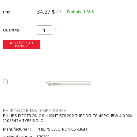
34,27 $
Prix
/ ch
Écofrais : 1,85 $
Quantité
ch
AJOUTER AU
PANIER
PHI15T8COR48840MF21G347V
PHILIPS ELECTRONICS -LIGHT 579292 TUBE DEL T8 48PO 15W 4 000K
120/347V TYPE B DLC
Manufacturier :
PHILIPS ELECTRONICS -LIGHT
# Manufacturier :
579292