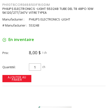
PHI10T8CORE48850IF16GDIM
PHILIPS ELECTRONICS -LIGHT 553248 TUBE DEL T8 48PO 10W
5K120/277/347V VITRE TYPEA
Manufacturier :
PHILIPS ELECTRONICS -LIGHT
# Manufacturier :
553248
En inventaire
8,00 $
Prix
/ ch
Quantité
ch
AJOUTER AU
PANIER