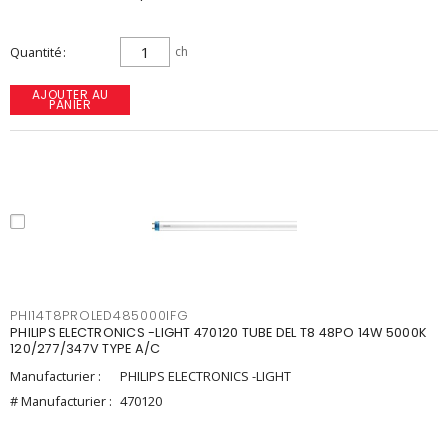
Quantité
ch
AJOUTER AU
PANIER
PHI14T8PROLED485000IFG
PHILIPS ELECTRONICS -LIGHT 470120 TUBE DEL T8 48PO 14W 5000K
120/277/347V TYPE A/C
Manufacturier :
PHILIPS ELECTRONICS -LIGHT
# Manufacturier :
470120