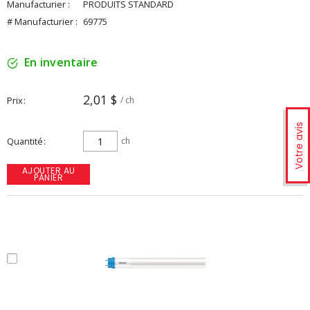
Manufacturier :
PRODUITS STANDARD
# Manufacturier :
69775
En inventaire
2,01 $
Prix
/ ch
Votre avis
Quantité
ch
AJOUTER AU
PANIER