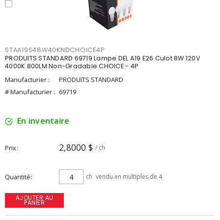
STAA19S48W40KNDCHOICE4P
PRODUITS STANDARD 69719 Lampe DEL A19 E26 Culot 8W 120V
4000K 800LM Non-Gradable CHOICE - 4P
Manufacturier :
PRODUITS STANDARD
# Manufacturier :
69719
En inventaire
2,8000 $
Prix
/ ch
Quantité
ch
vendu en multiples de 4
AJOUTER AU
PANIER