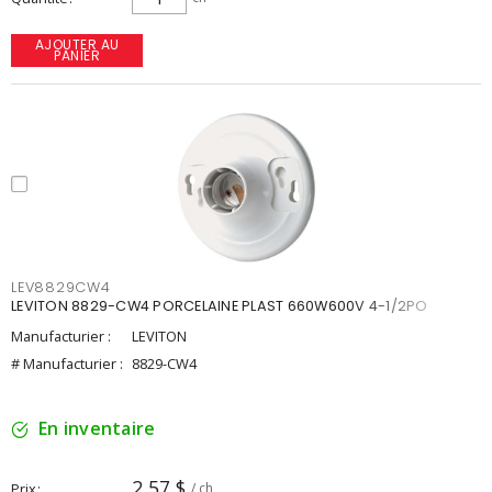
AJOUTER AU
PANIER
LEV8829CW4
LEVITON 8829-CW4 PORCELAINE PLAST 660W600V 4-1/2PO
Manufacturier :
LEVITON
# Manufacturier :
8829-CW4
En inventaire
2,57 $
Prix
/ ch