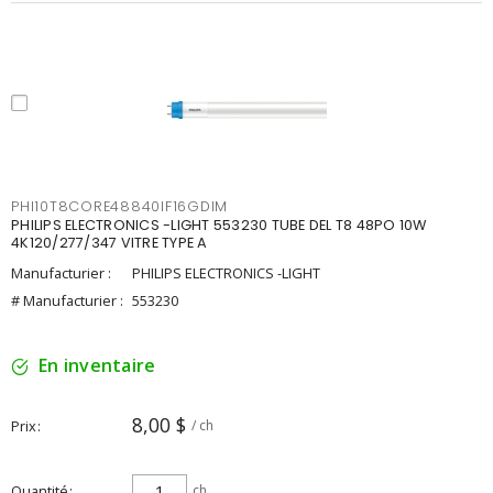
PHI10T8CORE48840IF16GDIM
PHILIPS ELECTRONICS -LIGHT 553230 TUBE DEL T8 48PO 10W
4K120/277/347 VITRE TYPE A
Manufacturier :
PHILIPS ELECTRONICS -LIGHT
# Manufacturier :
553230
En inventaire
8,00 $
Prix
/ ch
Quantité
ch