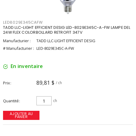
LED8029E345CAFW
TADD LLC-LIGHT EFFICIENT DESIG LED-8029E345C-A-FW LAMPE DEL
24W FLEX COLORBOLLARD RETROFIT 347V
Manufacturier :
TADD LLC-LIGHT EFFICIENT DESIG
# Manufacturier :
LED-8029E345C-A-FW
En inventaire
89,81 $
Prix
/ ch
Quantité
ch
AJOUTER AU
PANIER