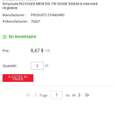
Ampoule NOVOLED MR16 DEL 7W 3000K 500LM à intensité
réglable
Manufacturier :
PRODUITS STANDARD
# Manufacturier :
70267
En inventaire
8,67 $
Prix
/ ch
Quantité
ch
AJOUTER AU
PANIER
Page
de
99