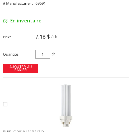
# Manufacturier :
69691
En inventaire
7,18 $
Prix
/ ch
Quantité
ch
AJOUTER AU
PANIER
PHIPLC26W414PALTO