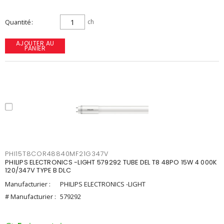
Quantité
ch
AJOUTER AU
PANIER
PHI15T8COR48840MF21G347V
PHILIPS ELECTRONICS -LIGHT 579292 TUBE DEL T8 48PO 15W 4 000K
120/347V TYPE B DLC
Manufacturier :
PHILIPS ELECTRONICS -LIGHT
# Manufacturier :
579292