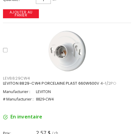
AJOUTER AU
PANIER
LEV8829CW4
LEVITON 8829-CW4 PORCELAINE PLAST 660W600V 4-1/2PO
Manufacturier :
LEVITON
# Manufacturier :
8829-CW4
En inventaire
2,57 $
Prix
/ ch