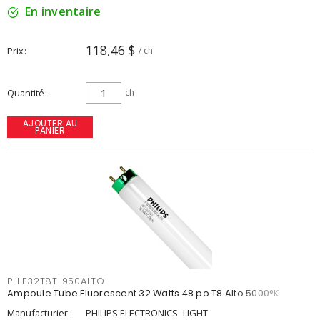
En inventaire
118,46 $
Prix
/ ch
Quantité
ch
AJOUTER AU
PANIER
PHIF32T8TL950ALTO
Ampoule Tube Fluorescent 32 Watts 48 po T8 Alto 5000°K
Manufacturier :
PHILIPS ELECTRONICS -LIGHT