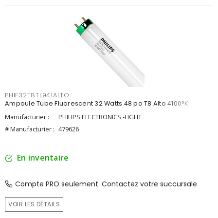
PHIF32T8TL941ALTO
Ampoule Tube Fluorescent 32 Watts 48 po T8 Alto 4100°K
Manufacturier :
PHILIPS ELECTRONICS -LIGHT
# Manufacturier :
479626
En inventaire
Compte PRO seulement. Contactez votre succursale
VOIR LES DÉTAILS