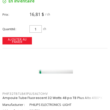
En inventaire
16,81 $
Prix
/ ch
Quantité
ch
AJOUTER AU
PANIER
PHIF32T8TL841PLUSALTOHV
Ampoule Tube Fluorescent 32 Watts 48 po T8 Plus Alto 4100°K
Manufacturier :
PHILIPS ELECTRONICS -LIGHT