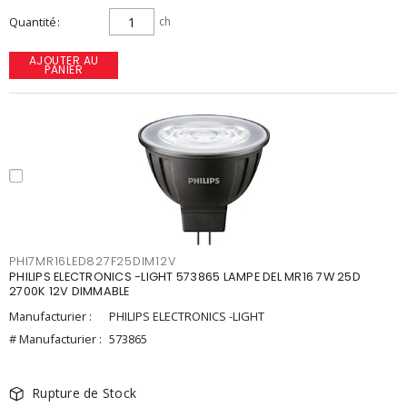
Quantité
ch
AJOUTER AU
PANIER
PHI7MR16LED827F25DIM12V
PHILIPS ELECTRONICS -LIGHT 573865 LAMPE DEL MR16 7W 25D
2700K 12V DIMMABLE
Manufacturier :
PHILIPS ELECTRONICS -LIGHT
# Manufacturier :
573865
Rupture de Stock