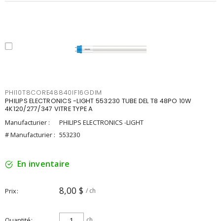
PHI10T8CORE48840IF16GDIM
PHILIPS ELECTRONICS -LIGHT 553230 TUBE DEL T8 48PO 10W
4K120/277/347 VITRE TYPE A
Manufacturier :
PHILIPS ELECTRONICS -LIGHT
# Manufacturier :
553230
En inventaire
8,00 $
Prix
/ ch
Quantité
ch