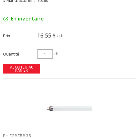
# Manufacturier :
70260
En inventaire
16,55 $
Prix
/ ch
Quantité
ch
AJOUTER AU
PANIER
PHIF28T5835