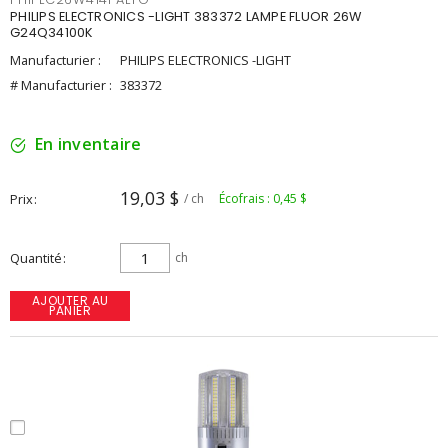
PHILIPS ELECTRONICS -LIGHT 383372 LAMPE FLUOR 26W
G24Q34100K
Manufacturier :
PHILIPS ELECTRONICS -LIGHT
# Manufacturier :
383372
En inventaire
19,03 $
Prix
/ ch
Écofrais : 0,45 $
Quantité
ch
AJOUTER AU
PANIER