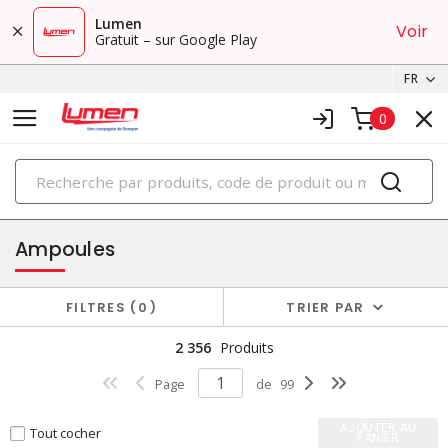
Lumen
Voir
Gratuit – sur Google Play
FR
0
PRODUITS
éclairage
Ampoules
FILTRES
0
TRIER PAR
2 356
Produits
Page
de
99
AJOUTER AU
Tout cocher
PANIER