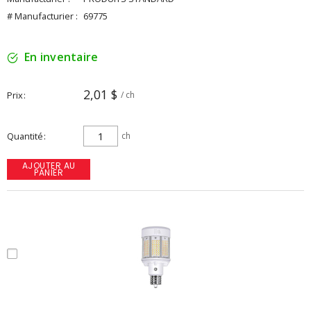
# Manufacturier :
69775
En inventaire
2,01 $
Prix
/ ch
Quantité
ch
AJOUTER AU
PANIER