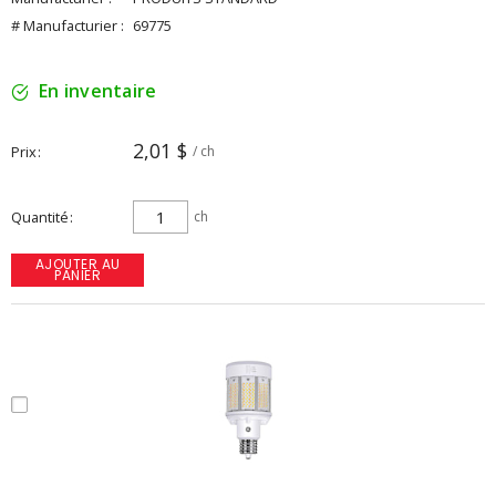
# Manufacturier :
69775
En inventaire
2,01 $
Prix
/ ch
Quantité
ch
AJOUTER AU
PANIER