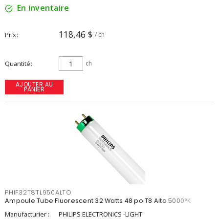
En inventaire
118,46 $
Prix
/ ch
Quantité
ch
AJOUTER AU
PANIER
PHIF32T8TL950ALTO
Ampoule Tube Fluorescent 32 Watts 48 po T8 Alto 5000°K
Manufacturier :
PHILIPS ELECTRONICS -LIGHT