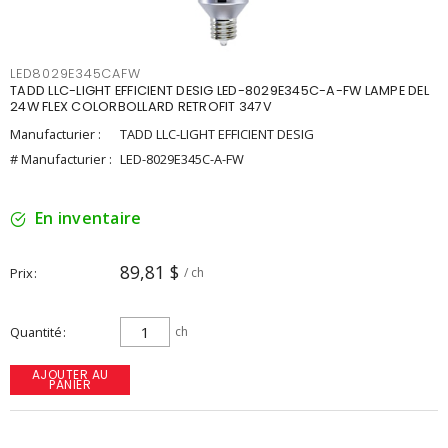
LED8029E345CAFW
TADD LLC-LIGHT EFFICIENT DESIG LED-8029E345C-A-FW LAMPE DEL
24W FLEX COLORBOLLARD RETROFIT 347V
Manufacturier :
TADD LLC-LIGHT EFFICIENT DESIG
# Manufacturier :
LED-8029E345C-A-FW
En inventaire
89,81 $
Prix
/ ch
Quantité
ch
AJOUTER AU
PANIER