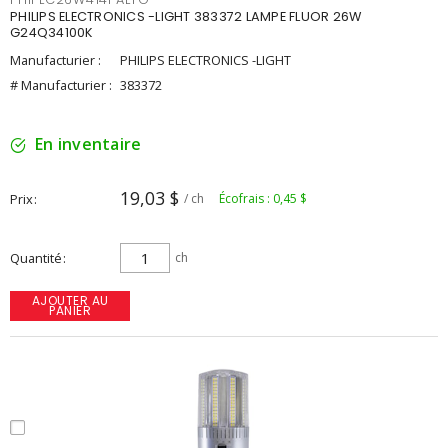
PHILIPS ELECTRONICS -LIGHT 383372 LAMPE FLUOR 26W
G24Q34100K
Manufacturier :
PHILIPS ELECTRONICS -LIGHT
# Manufacturier :
383372
En inventaire
19,03 $
Prix
/ ch
Écofrais : 0,45 $
Quantité
ch
AJOUTER AU
PANIER