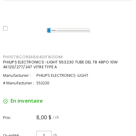
PHI10T8CORE48840IF16GDIM
PHILIPS ELECTRONICS -LIGHT 553230 TUBE DEL T8 48PO 10W
4K120/277/347 VITRE TYPE A
Manufacturier :
PHILIPS ELECTRONICS -LIGHT
# Manufacturier :
553230
En inventaire
8,00 $
Prix
/ ch
Quantité
ch