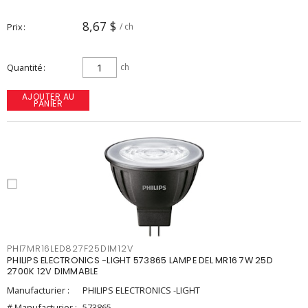
8,67 $
Prix
/ ch
Quantité
ch
AJOUTER AU
PANIER
PHI7MR16LED827F25DIM12V
PHILIPS ELECTRONICS -LIGHT 573865 LAMPE DEL MR16 7W 25D
2700K 12V DIMMABLE
Manufacturier :
PHILIPS ELECTRONICS -LIGHT
# Manufacturier :
573865