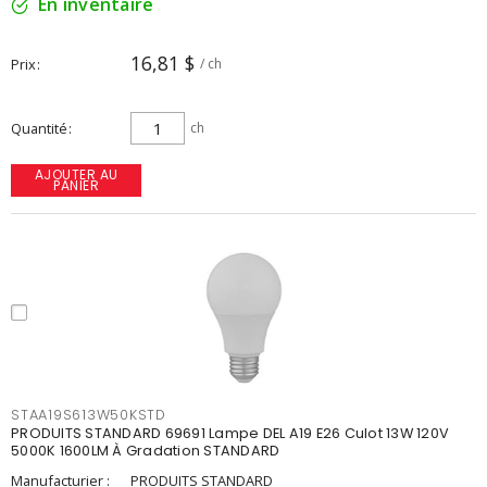
En inventaire
16,81 $
Prix
/ ch
Quantité
ch
AJOUTER AU
PANIER
STAA19S613W50KSTD
PRODUITS STANDARD 69691 Lampe DEL A19 E26 Culot 13W 120V
5000K 1600LM À Gradation STANDARD
Manufacturier :
PRODUITS STANDARD