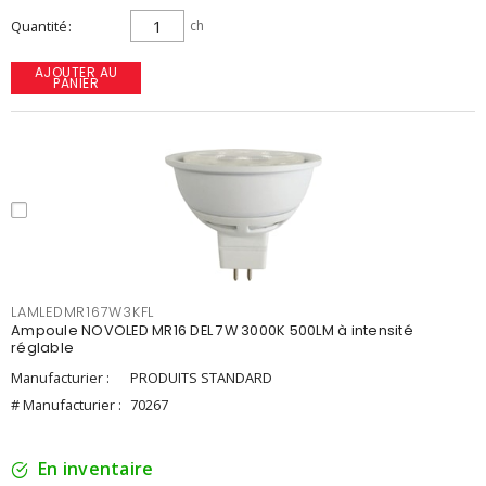
Quantité
ch
AJOUTER AU
PANIER
LAMLEDMR167W3KFL
Ampoule NOVOLED MR16 DEL 7W 3000K 500LM à intensité
réglable
Manufacturier :
PRODUITS STANDARD
# Manufacturier :
70267
En inventaire