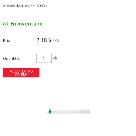
# Manufacturier :
69691
En inventaire
7,18 $
Prix
/ ch
Quantité
ch
AJOUTER AU
PANIER