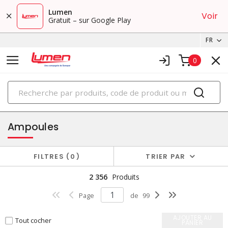
Lumen
Voir
Gratuit – sur Google Play
FR
0
PRODUITS
éclairage
Ampoules
FILTRES
0
TRIER PAR
2 356
Produits
Page
de
99
AJOUTER AU
Tout cocher
PANIER