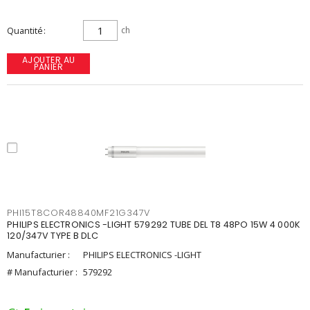
Quantité
ch
AJOUTER AU
PANIER
PHI15T8COR48840MF21G347V
PHILIPS ELECTRONICS -LIGHT 579292 TUBE DEL T8 48PO 15W 4 000K
120/347V TYPE B DLC
Manufacturier :
PHILIPS ELECTRONICS -LIGHT
# Manufacturier :
579292