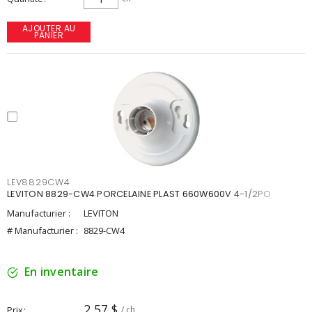
AJOUTER AU
PANIER
LEV8829CW4
LEVITON 8829-CW4 PORCELAINE PLAST 660W600V 4-1/2PO
Manufacturier :
LEVITON
# Manufacturier :
8829-CW4
En inventaire
2,57 $
Prix
/ ch