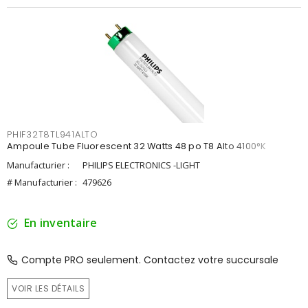
PHIF32T8TL941ALTO
Ampoule Tube Fluorescent 32 Watts 48 po T8 Alto 4100°K
Manufacturier :
PHILIPS ELECTRONICS -LIGHT
# Manufacturier :
479626
En inventaire
Compte PRO seulement. Contactez votre succursale
VOIR LES DÉTAILS